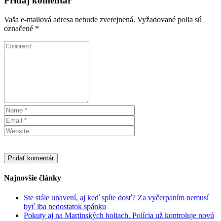
Pridaj komentár
Vaša e-mailová adresa nebude zverejnená.
Vyžadované polia sú
označené
*
Najnovšie články
Ste stále unavení, aj keď spíte dosť? Za vyčerpaním nemusí
byť iba nedostatok spánku
Pokuty aj na Martinských holiach. Polícia už kontroluje novú