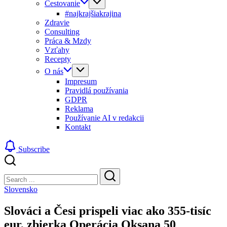
Cestovanie
#najkrajšiakrajina
Zdravie
Consulting
Práca & Mzdy
Vzťahy
Recepty
O nás
Impresum
Pravidlá používania
GDPR
Reklama
Používanie AI v redakcii
Kontakt
Subscribe
Close
Search
Search
Slovensko
Slováci a Česi prispeli viac ako 355-tisíc
eur, zbierka Operácia Oksana 50