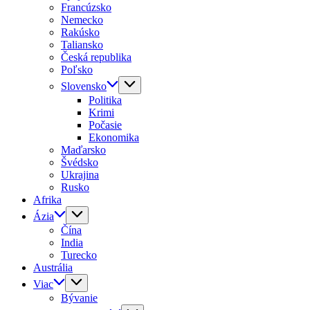
Francúzsko
Nemecko
Rakúsko
Taliansko
Česká republika
Poľsko
Slovensko
Politika
Krimi
Počasie
Ekonomika
Maďarsko
Švédsko
Ukrajina
Rusko
Afrika
Ázia
Čína
India
Turecko
Austrália
Viac
Bývanie