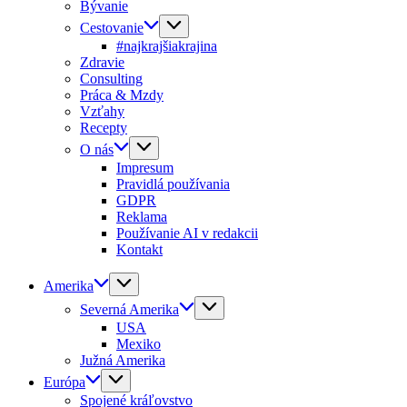
Bývanie
Cestovanie
#najkrajšiakrajina
Zdravie
Consulting
Práca & Mzdy
Vzťahy
Recepty
O nás
Impresum
Pravidlá používania
GDPR
Reklama
Používanie AI v redakcii
Kontakt
Amerika
Severná Amerika
USA
Mexiko
Južná Amerika
Európa
Spojené kráľovstvo