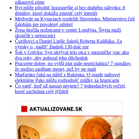
zákazovú zónu
Byt môže pôsobiť luxusnejšie aj bez drahého nábytku: 8
detailov, ktoré dokážu zmeniť celý interiér
Medvede na Kysuciach rozdelili Slovensko. Ministerstvo čelí
žalobám pre povolený odstrel
Žena útočila nožnicami v centre Londýna. Štyria muži
skončili v nemocnici
Čurillovci a Daniel Lipšic žalujú Roberta Kaliňáka. Za
výroky o „mafii“ žiadajú 130-tisíc eur
Šok v Grécku: Syn ukrýval telo otca v mrazničke viac ako
dva roky, aby poberal jeho dôchodok
Pracujete dobre, no vyšší plat stále neprichádza? 7 signálov,
že možno zarábate menej, než by ste mali
Maďarsko čaká na dážď z Rakúska. O osude jadrovej
elektrárne Paks môžu rozhodnúť zrážky za hranicami
Čo variť, keď už naozaj neviete? 7 jednoduchých večerí,
ktoré zachránia celý týždeň