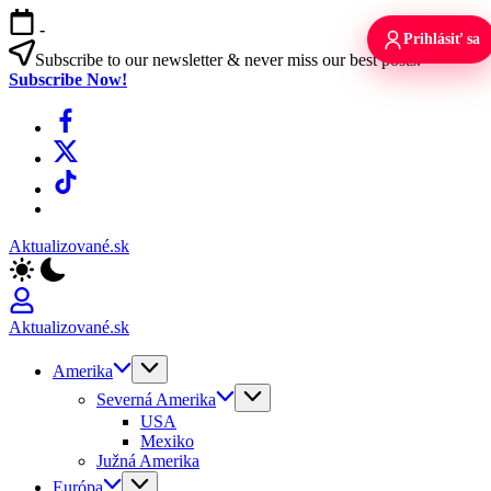
Skip
-
to
Prihlásiť sa
content
Subscribe to our newsletter & never miss our best posts.
Subscribe Now!
Facebook
X
TikTok
WhatsApp
Aktualizované.sk
Aktualizované.sk
Amerika
Severná Amerika
USA
Mexiko
Južná Amerika
Európa