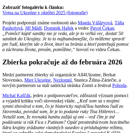
Zobraziť fotogalériu k článku:
Vojna na Ukrajine v októbri 2025 (fotografie)
Projekt podporujú známe osobnosti ako
Magda Vášáryová
,
Táňa
Pauhofová
,
Jiří Mádl
,
Dominik Hašek
a vedec
Pavol Čekan
.
„Pomôcť kúpiť sanitky nie je veda, ale je to veľká vec, dostať 50
sanitiek do Ukrajiny. Je to to najhumánnejšie, čo môžeme spraviť
pre ľudí, ktorým ide o život, ktorí sa bránia a ktorí potrebujú pomoc
a záchranu života, prosím, pomôžme,“
hovorí vo videu Čekan.
Zbierka pokračuje až do februára 2026
Medzi partnermi zbierky sú organizácie All4Ukraine, Berkat
Slovensko,
Mier Ukrajine
,
Nezlomní
, Stanica Žilina-Záriečie, a
novým partnerom sa stali satirická stránka Zomri a festival
Pohoda
.
Michal Kaščák
, jeden z podporovateľov, zdôraznil význam pomoci
a vyjadril kritiku voči slovenskej vláde.
„Keď som sa s mojimi
synmi zhováral o tom, čo je historicky najväčšou hanbou ľudí zo
Slovenska, povedal som, že je to podanie ruky Tisa Hitlerovi…
Netušil som, že rovnakú hanbu zažijú aj oni – veď čím je iné
podávanie si rúk Fica s Putinom? Opäť prostredníctvom bezcitného
lídra krajiny zrádzame vlastných susedov a prisluhujeme režimu,
ktorý sa vyhráža celej demokratickej Európe,“
povedal Kaščák.