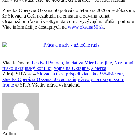
Zbierka Operácia Oksana 50 potrvá do februára 2026 a je dôkazom,
že Slováci a Češi nezabudli na empatiu a odvahu konať.
Organizátori ďakujú všetkým darcom a vyzývajú na ďalšiu podporu.
Viac informácií je dostupných na
www.oksana50.sk
.
Viac k témam:
Festival Pohoda
,
Iniciatíva Mier Ukrajine
,
Nezlomní
,
rusko-ukrajinský konflikt
,
vojna na Ukrajine
,
Zbierka
Zdroj: SITA.sk –
Slováci a Česi prispeli viac ako 355-tisíc eur,
zbierka Operácia Oksana 50 zachraňuje životy na ukrajinskom
fronte
© SITA Všetky práva vyhradené.
Author