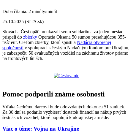
Doba čítania:
2
minúty/minút
25.10.2025 (SITA.sk) –
Slováci a Česi opäť preukázali svoju solidaritu a za jeden mesiac
prispeli do
zbierky
Operácia Oksana 50 sumou presahujúcou 355-
tisíc eur. Cieľom zbierky, ktorú spustila
Nadácia otvorenej
spoločnosti
v spolupráci s českým Nadačným fondom pre Ukrajinu,
je zabezpečiť 50 evakuačných vozidiel na záchranu životov priamo
na frontových líniách.
Pomoc podporili známe osobnosti
Vďaka štedrému darcovi bude odovzdaných dokonca 51 sanitiek.
Za 30 dní sa podarilo vyzbierať dostatok financií na nákup prvých
šestnástich vozidiel, ktoré poputujú k ukrajinskej armáde.
Viac o téme: Vojna na Ukrajine