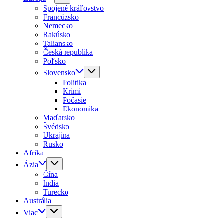
Spojené kráľovstvo
Francúzsko
Nemecko
Rakúsko
Taliansko
Česká republika
Poľsko
Slovensko
Politika
Krimi
Počasie
Ekonomika
Maďarsko
Švédsko
Ukrajina
Rusko
Afrika
Ázia
Čína
India
Turecko
Austrália
Viac