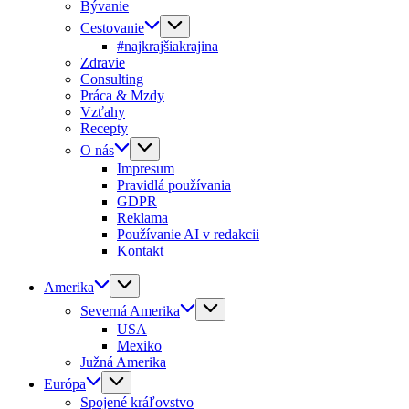
Bývanie
Cestovanie
#najkrajšiakrajina
Zdravie
Consulting
Práca & Mzdy
Vzťahy
Recepty
O nás
Impresum
Pravidlá používania
GDPR
Reklama
Používanie AI v redakcii
Kontakt
Amerika
Severná Amerika
USA
Mexiko
Južná Amerika
Európa
Spojené kráľovstvo