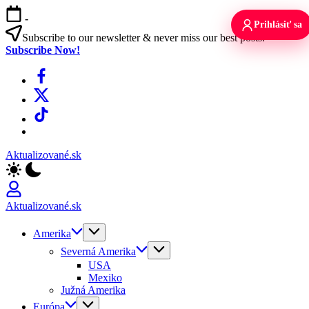
Skip
-
to
Prihlásiť sa
content
Subscribe to our newsletter & never miss our best posts.
Subscribe Now!
Facebook
X
TikTok
WhatsApp
Aktualizované.sk
Aktualizované.sk
Amerika
Severná Amerika
USA
Mexiko
Južná Amerika
Európa