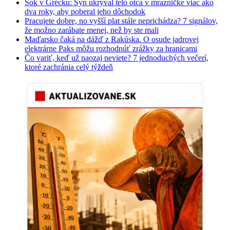
Šok v Grécku: Syn ukrýval telo otca v mrazničke viac ako
dva roky, aby poberal jeho dôchodok
Pracujete dobre, no vyšší plat stále neprichádza? 7 signálov,
že možno zarábate menej, než by ste mali
Maďarsko čaká na dážď z Rakúska. O osude jadrovej
elektrárne Paks môžu rozhodnúť zrážky za hranicami
Čo variť, keď už naozaj neviete? 7 jednoduchých večerí,
ktoré zachránia celý týždeň