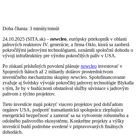
Doba čítania:
3
minúty/minút
24.10.2025 (SITA.sk) –
new
cleo
, európsky priekopník v oblasti
jadrových reaktorov IV. generácie, a firma Oklo, ktorá sa zaoberá
pokročilými jadrovými technológiami, oznámili spoločnú dohodu o
vývoji infraštruktúry pre výrobu pokročilých palív v USA.
Po získaní príslušných povolení plánuje
new
cleo
investovať v
Spojených štátoch až 2 miliardy dolárov prostredníctvom
investičného mechanizmu skupiny
new
cleo. Spolufinancovanie
zvažuje aj švédsky vývojár pokročilej jadrovej technológie Blykalla
s tým, že by v budúcnosti obstarával služby súvisiace s jadrovým
palivom z týchto projektov.
Tieto investície majú pokryť viacero projektov pod dohľadom
orgánov USA, podporiť transatlantickú spoluprácu zlepšujúcu
energetickú bezpečnosť a zamerať sa na vytvorenie robustného a
odolného palivového ekosystému. Konkrétne projekty a výšky
investícií budú podrobne uvedené v pripravovaných finálnych
dohodách.