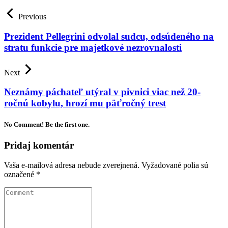
Previous
Prezident Pellegrini odvolal sudcu, odsúdeného na
stratu funkcie pre majetkové nezrovnalosti
Next
Neznámy páchateľ utýral v pivnici viac než 20-
ročnú kobylu, hrozí mu päťročný trest
No Comment! Be the first one.
Pridaj komentár
Vaša e-mailová adresa nebude zverejnená.
Vyžadované polia sú
označené
*