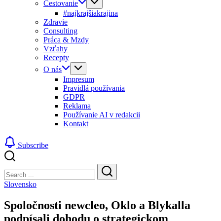
Cestovanie
#najkrajšiakrajina
Zdravie
Consulting
Práca & Mzdy
Vzťahy
Recepty
O nás
Impresum
Pravidlá používania
GDPR
Reklama
Používanie AI v redakcii
Kontakt
Subscribe
Close
Search
Search
Slovensko
Spoločnosti newcleo, Oklo a Blykalla
podpísali dohodu o strategickom