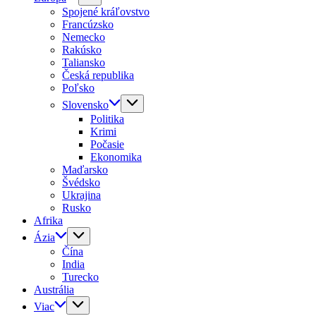
Spojené kráľovstvo
Francúzsko
Nemecko
Rakúsko
Taliansko
Česká republika
Poľsko
Slovensko
Politika
Krimi
Počasie
Ekonomika
Maďarsko
Švédsko
Ukrajina
Rusko
Afrika
Ázia
Čína
India
Turecko
Austrália
Viac