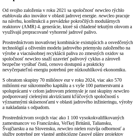
Od svojho založenia v roku 2021 sa spoločnosť
new
cleo rýchlo
etablovala ako inovátor v oblasti jadrovej energie.
new
cleo pracuje
na návrhu, konštrukcii a prevádzke pokročilých modulárnych
reaktorov (AMR) 4. generácie, ktoré sú chladené tekutým olovom a
využívajú prepracované vyhorené jadrové palivo.
Prostredníctvom inovatívnej kombinácie existujúcich a osvedčených
technológií a oživením modelu jadrového priemyslu založeného na
výrobe a viacnásobnej recyklácii paliva zo zmesných oxidov sa
spoločnosť
new
cleo snaží uzavrieť palivový cyklus a zároveň
bezpečne vyrábať čistú, cenovo dostupnú a prakticky
nevyčerpateľnú energiu potrebnú pre nízkouhlíkovú ekonomiku.
S obratom skupiny 70 miliónov eur v roku 2024, viac ako 570
miliónmi eur súkromného kapitálu a s vyše 100 partnerstvami a
spoluprácami v celom jadrovom priemysle je rast skupiny
new
cleo
podporovaný cielenými akvizíciami kľúčových spoločností s
významnými skúsenosťami v oblasti jadrového inžinieringu, výroby
a nakladania s odpadom.
Prostredníctvom svojich viac ako 1 100 vysokokvalifikovaných
zamestnancov vo Francúzsku, Veľkej Británii, Taliansku,
Švajčiarsku a na Slovensku,
new
cleo nielen rozvíja odbornosť a
služby potrebné pre vlastné ambiciózne časové plány projektov