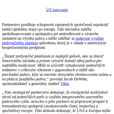
Partnerstvo posilňuje schopnosti zapojených spoločností uspokojiť
rastúci globálny dopyt po energii. Táto iniciatíva zahŕňa
spolufinancovanie a spoluprácu pri umiestňovaní a výstavbe
zariadení na výrobu paliva a môže zahŕňať aj
opätovné využitie
prebytočného plutónia
spôsobom, ktorý je v súlade s americkými
bezpečnostnými predpismi.
„Štiepiť prebytočné plutónium je najlepší spôsob, ako sa zbaviť
historického záväzku a pritom vytvoriť bohatý zdroj paliva pre
najbližšiu budúcnosť. Môže to urýchliť vybudovanie pokročilých
reaktorov s celkovým výkonom v gigawattoch a slúžiť ako
prechodné palivo, kým sa rozvinie ekosystém obohacovania uránu a
recyklácie použitého paliva,“
povedal Jacob DeWitte,
spoluzakladateľ a generálny riaditeľ
Oklo
.
„Toto strategické partnerstvo dokazuje, že energetická nezávislosť
závisí od pokročilých palív a využitia integrovaného uzavretého
palivového cyklu. newcleo a jeho partneri sú pripravení prispieť k
transatlantickej spolupráci poskytovaním čistej, bezpečnej a
spoľahlivej energie. Táto dohoda dokazuje, že USA a Európa môžu