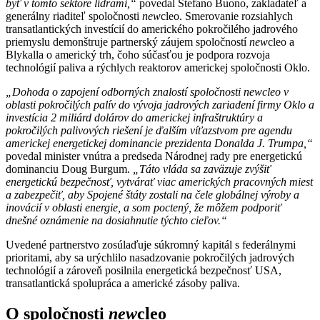
byť v tomto sektore lídrami,“
povedal Stefano Buono, zakladateľ a
generálny riaditeľ spoločnosti
new
cleo. Smerovanie rozsiahlych
transatlantických investícií do amerického pokročilého jadrového
priemyslu demonštruje partnerský záujem spoločností
new
cleo a
Blykalla o americký trh, čoho súčasťou je podpora rozvoja
technológií paliva a rýchlych reaktorov americkej spoločnosti Oklo.
„Dohoda o zapojení odborných znalostí spoločnosti newcleo v
oblasti pokročilých palív do vývoja jadrových zariadení firmy Oklo a
investícia 2 miliárd dolárov do americkej infraštruktúry a
pokročilých palivových riešení je ďalším víťazstvom pre agendu
americkej energetickej dominancie prezidenta Donalda J. Trumpa,“
povedal minister vnútra a predseda Národnej rady pre energetickú
dominanciu Doug Burgum.
„Táto vláda sa zaväzuje zvýšiť
energetickú bezpečnosť, vytvárať viac amerických pracovných miest
a zabezpečiť, aby Spojené štáty zostali na čele globálnej výroby a
inovácií v oblasti energie, a som poctený, že môžem podporiť
dnešné oznámenie na dosiahnutie týchto cieľov.“
Uvedené partnerstvo zosúlaďuje súkromný kapitál s federálnymi
prioritami, aby sa urýchlilo nasadzovanie pokročilých jadrových
technológií a zároveň posilnila energetická bezpečnosť USA,
transatlantická spolupráca a americké zásoby paliva.
O spoločnosti
new
cleo