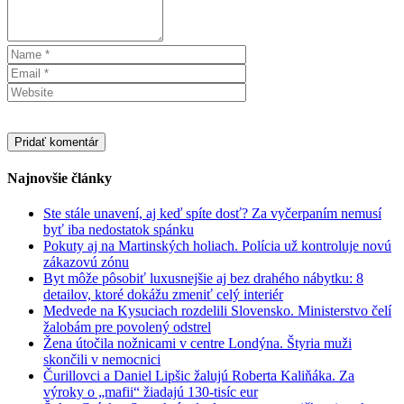
Najnovšie články
Ste stále unavení, aj keď spíte dosť? Za vyčerpaním nemusí
byť iba nedostatok spánku
Pokuty aj na Martinských holiach. Polícia už kontroluje novú
zákazovú zónu
Byt môže pôsobiť luxusnejšie aj bez drahého nábytku: 8
detailov, ktoré dokážu zmeniť celý interiér
Medvede na Kysuciach rozdelili Slovensko. Ministerstvo čelí
žalobám pre povolený odstrel
Žena útočila nožnicami v centre Londýna. Štyria muži
skončili v nemocnici
Čurillovci a Daniel Lipšic žalujú Roberta Kaliňáka. Za
výroky o „mafii“ žiadajú 130-tisíc eur