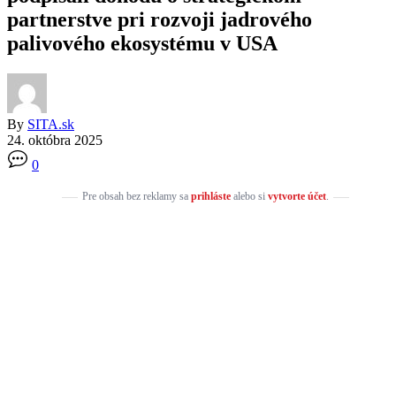
partnerstve pri rozvoji jadrového
palivového ekosystému v USA
By
SITA.sk
24. októbra 2025
0
Pre obsah bez reklamy sa
prihláste
alebo si
vytvorte účet
.