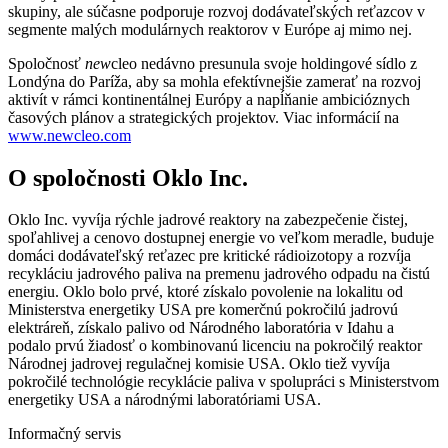
skupiny, ale súčasne podporuje rozvoj dodávateľských reťazcov v
segmente malých modulárnych reaktorov v Európe aj mimo nej.
Spoločnosť
new
cleo nedávno presunula svoje holdingové sídlo z
Londýna do Paríža, aby sa mohla efektívnejšie zamerať na rozvoj
aktivít v rámci kontinentálnej Európy a napĺňanie ambicióznych
časových plánov a strategických projektov. Viac informácií na
www.newcleo.com
O spoločnosti Oklo Inc.
Oklo Inc. vyvíja rýchle jadrové reaktory na zabezpečenie čistej,
spoľahlivej a cenovo dostupnej energie vo veľkom meradle, buduje
domáci dodávateľský reťazec pre kritické rádioizotopy a rozvíja
recykláciu jadrového paliva na premenu jadrového odpadu na čistú
energiu. Oklo bolo prvé, ktoré získalo povolenie na lokalitu od
Ministerstva energetiky USA pre komerčnú pokročilú jadrovú
elektráreň, získalo palivo od Národného laboratória v Idahu a
podalo prvú žiadosť o kombinovanú licenciu na pokročilý reaktor
Národnej jadrovej regulačnej komisie USA. Oklo tiež vyvíja
pokročilé technológie recyklácie paliva v spolupráci s Ministerstvom
energetiky USA a národnými laboratóriami USA.
Informačný servis