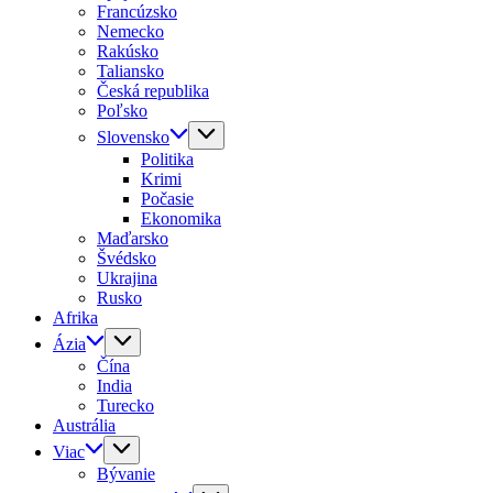
Francúzsko
Nemecko
Rakúsko
Taliansko
Česká republika
Poľsko
Slovensko
Politika
Krimi
Počasie
Ekonomika
Maďarsko
Švédsko
Ukrajina
Rusko
Afrika
Ázia
Čína
India
Turecko
Austrália
Viac
Bývanie