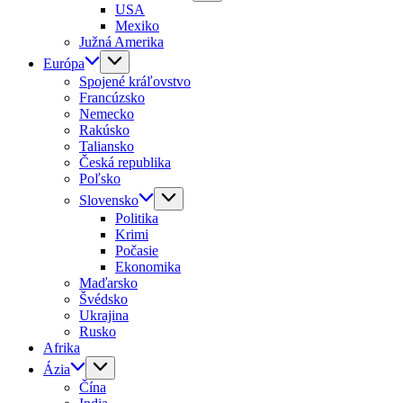
USA
Mexiko
Južná Amerika
Európa
Spojené kráľovstvo
Francúzsko
Nemecko
Rakúsko
Taliansko
Česká republika
Poľsko
Slovensko
Politika
Krimi
Počasie
Ekonomika
Maďarsko
Švédsko
Ukrajina
Rusko
Afrika
Ázia
Čína