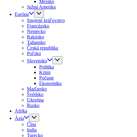
Mexiko
Južná Amerika
Európa
Spojené kráľovstvo
Francúzsko
Nemecko
Rakúsko
Taliansko
Česká republika
Poľsko
Slovensko
Politika
Krimi
Počasie
Ekonomika
Maďarsko
Švédsko
Ukrajina
Rusko
Afrika
Ázia
Čína
India
Turecko