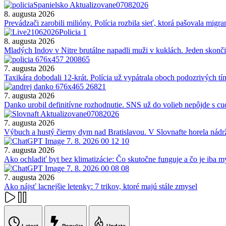
8. augusta 2026
Prevádzači zarobili milióny. Polícia rozbila sieť, ktorá pašovala migra
8. augusta 2026
Mladých Indov v Nitre brutálne napadli muži v kuklách. Jeden skonči
7. augusta 2026
Taxikára dobodali 12-krát. Polícia už vypátrala oboch podozrivých tí
7. augusta 2026
Danko urobil definitívne rozhodnutie. SNS už do volieb nepôjde s c
7. augusta 2026
Výbuch a hustý čierny dym nad Bratislavou. V Slovnafte horela nádr
7. augusta 2026
Ako ochladiť byt bez klimatizácie: Čo skutočne funguje a čo je iba m
7. augusta 2026
Ako nájsť lacnejšie letenky: 7 trikov, ktoré majú stále zmysel