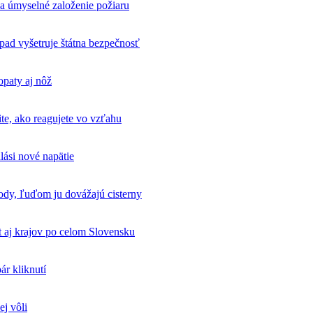
na úmyselné založenie požiaru
pad vyšetruje štátna bezpečnosť
opaty aj nôž
tite, ako reagujete vo vzťahu
lási nové napätie
ody, ľuďom ju dovážajú cisterny
 aj krajov po celom Slovensku
ár kliknutí
ej vôli