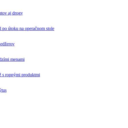
ntov aj drogy
l po útoku na operačnom stole
nedžerov
udzími menami
ž s ropnými produktmi
ýtus