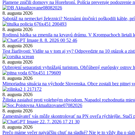
Plamene zničili domovy na Horehroní. Polícia preveruje podozrenie 
8. augusta 2026
Sabotáž na nemeckej železnici? Neznámi útočníci poškodili káble, prí
8. augusta 2026
Rodinná hádka sa zmenila na krvavú drámu. V Krompachoch lietali l
8. augusta 2026
Test žiarlivosti: Vidíte sa v tom aj vy? Odpovedzte na 10 otázok a zis
8. augusta 2026
Ozbrojení separatisti vyhrážajú turistom. Obľúbený európsky ostrov h
8. augusta 2026
Mimoriadna situácia na východe Slovenska. Obce zostali bez pitnej v
8. augusta 2026
Žilinka zasiahol proti volebným obvodom. Napadol rozhodnutia miest
8. augusta 2026
Zamestnávateľ vás môže skontrolovať na PN oveľa rýchlejšie. Stačí p
8. augusta 2026
Prečo máme večer najväčšiu chuť na sladké? Nie je to vždy iba o slab