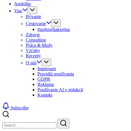
Austrália
Viac
Bývanie
Cestovanie
#najkrajšiakrajina
Zdravie
Consulting
Práca & Mzdy
Vzťahy
Recepty
O nás
Impresum
Pravidlá používania
GDPR
Reklama
Používanie AI v redakcii
Kontakt
Subscribe
Close
Search
Search