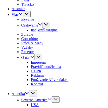
India
Turecko
Austrália
Viac
Bývanie
Cestovanie
#najkrajšiakrajina
Zdravie
Consulting
Práca & Mzdy
Vzťahy
Recepty
O nás
Impresum
Pravidlá používania
GDPR
Reklama
Používanie AI v redakcii
Kontakt
Amerika
Severná Amerika
USA