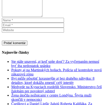
Najnovšie články
Ste stále unavení, aj keď spíte dosť? Za vyčerpaním nemusí
byť iba nedostatok spánku
Pokuty aj na Martinských holiach. Polícia už kontroluje novú
zákazovú zónu
Byt môže pôsobiť luxusnejšie aj bez drahého nábytku: 8
detailov, ktoré dokážu zmeniť celý interiér
Medvede na Kysuciach rozdelili Slovensko. Ministerstvo čelí
žalobám pre povolený odstrel
Žena útočila nožnicami v centre Londýna. Štyria muži
skončili v nemocnici
Čurillovci a Daniel Lipšic žalujú Roberta Kaliňáka. Za