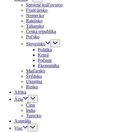
Spojené kráľovstvo
Francúzsko
Nemecko
Rakúsko
Taliansko
Česká republika
Poľsko
Slovensko
Politika
Krimi
Počasie
Ekonomika
Maďarsko
Švédsko
Ukrajina
Rusko
Afrika
Ázia
Čína
India
Turecko
Austrália
Viac