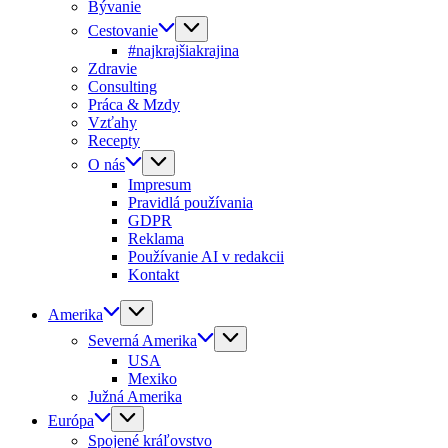
Bývanie
Cestovanie
#najkrajšiakrajina
Zdravie
Consulting
Práca & Mzdy
Vzťahy
Recepty
O nás
Impresum
Pravidlá používania
GDPR
Reklama
Používanie AI v redakcii
Kontakt
Amerika
Severná Amerika
USA
Mexiko
Južná Amerika
Európa
Spojené kráľovstvo