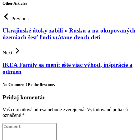
Other Articles
Previous
Ukrajinské útoky zabili v Rusku a na okupovaných
územiach šesť ľudí vrátane dvoch detí
Next
IKEA Family sa mení: ešte viac výhod, inšpirácie a
odmien
No Comment! Be the first one.
Pridaj komentár
Vaša e-mailová adresa nebude zverejnená.
Vyžadované polia sú
označené
*