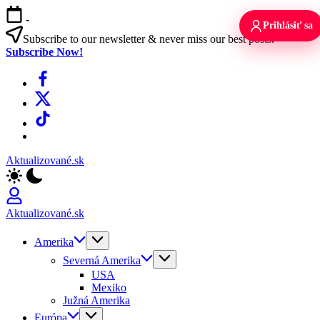
Skip
-
to
Prihlásiť sa
content
Subscribe to our newsletter & never miss our best posts.
Subscribe Now!
Facebook
X
TikTok
WhatsApp
Aktualizované.sk
Aktualizované.sk
Amerika
Severná Amerika
USA
Mexiko
Južná Amerika
Európa