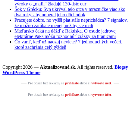
výroky o „mafii“ žiadajú 130-tisíc eur
Šok v Grécku: Syn ukrýval telo otca v mrazničke viac ako
dva roky, aby poberal jeho dôchodok
Pracujete dobre, no vyšší plat stále neprichádza? 7 signálov,
že možno zarábate menej, než by ste mali
Maďarsko čaká na dážď z Rakúska. O osude jadrovej
elektrárne Paks môžu rozhodnúť zrážky za hranicami
Čo variť, keď už naozaj neviete? 7 jednoduchých večerí,
ktoré zachránia celý týždeň
Copyright 2026 —
Aktualizované.sk
. All rights reserved.
Blogsy
WordPress Theme
Pre obsah bez reklamy sa
prihláste
alebo si
vytvorte účet
.