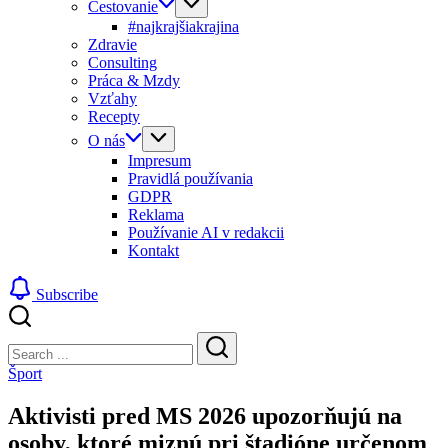
Cestovanie
#najkrajšiakrajina
Zdravie
Consulting
Práca & Mzdy
Vzťahy
Recepty
O nás
Impresum
Pravidlá používania
GDPR
Reklama
Používanie AI v redakcii
Kontakt
Subscribe
Close
Search
Search
Šport
Aktivisti pred MS 2026 upozorňujú na
osoby, ktoré miznú pri štadióne určenom