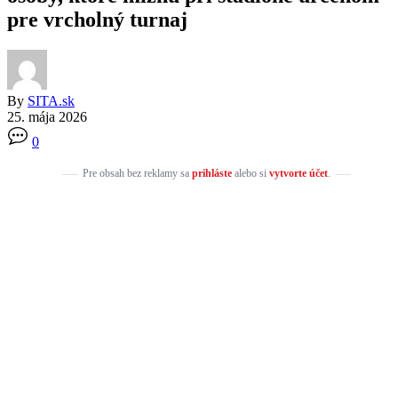
pre vrcholný turnaj
By
SITA.sk
25. mája 2026
0
Pre obsah bez reklamy sa
prihláste
alebo si
vytvorte účet
.