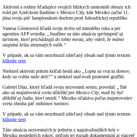
Aktivisti a rodiny hľadajúce svojich blízkych umiestnili obrazy ich
tvárí pri Aztéckom štadióne v Mexico City, kde Mexiko začne 11.
júna svoju púť šampionátom duelom proti Juhoafrickej republike.
Vanesa Gómezová hľadá svoju dcéru od minulého roka a pre
agentúru AFP uviedla:
„Snažíme sa túto situáciu sprístupniť aj
turistom, ktorí prichádzajú do tohto mesta, aby videli, že máme
ozajstnú krízu zmiznutých osôb.“
V prípade, ak sa vám nezobrazil zdieľaný obsah nad týmto textom
kliknite sem
Niektorí aktivisti pritom kričali heslá ako
„Lopta sa vracia domov,
kedy sa vrátia naše deti?“
a niektorí maľovali protestné graffiti.
Gabriel Díaz, ktorý hľadá svoju nezvestnú sestru, povedal:
„Tak
ako sú majstrovstvá sveta dôležité pre Mexico City, mali by byť
dôležití aj ľudia, ktorí zmizli.“
Mexiko očakáva počas majstrovstiev
sveta zhruba päť miliónov turistov.
V prípade, ak sa vám nezobrazil zdieľaný obsah nad týmto textom
kliknite sem
Táto situácia nezvestných je jedným z najzávažnejších kríz v
Mexiku posledných rokov, pričom jej rozsah dokumentujú aj viaceré