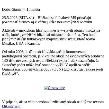
Doba čítania:
< 1
minúta
25.5.2026 (SITA.sk) – Blížiace sa futbalové MS prinášajú
pozornosť turistov aj k vážnej kríze nezvestných v Mexiku.
Aktivisti v mexickom hlavnom meste vystavili obrazy množstva
osôb, ktoré
„zmizli“
v blízkosti miestneho štadióna. Ten bude
jedným z dejísk futbalových majstrovstiev sveta, ktoré hostia
Mexiko, USA a Kanada.
Od roku 2006, keď mexická vláda začala kontroverznú
protidrogovú operáciu, je v krajine oficiálne evidovaných približne
130-tisíc nezvestných osôb. Niektorí experti však naznačujú, že
skutočný počet môže byť omnoho vyšší. V apríli označila
Organizácia Spojených národov (OSN) túto krízu za
„zločin proti
ľudskosti“
.
V prípade, ak sa vám nezobrazil zdieľaný obsah nad týmto textom
kliknite sem