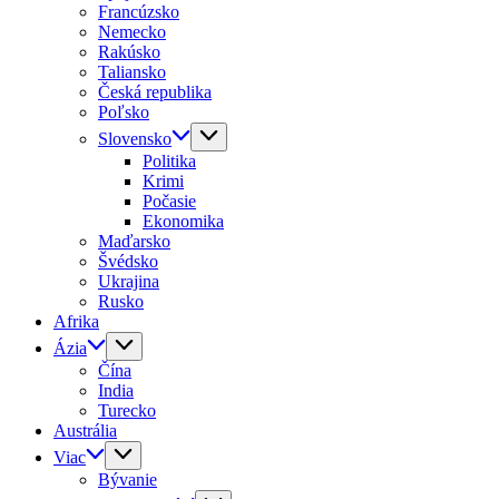
Francúzsko
Nemecko
Rakúsko
Taliansko
Česká republika
Poľsko
Slovensko
Politika
Krimi
Počasie
Ekonomika
Maďarsko
Švédsko
Ukrajina
Rusko
Afrika
Ázia
Čína
India
Turecko
Austrália
Viac
Bývanie