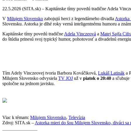
22.5.2026 (SITA.sk) – Kapitánske tímy povedú tradične Adela Vincz
V
Milujem Slovensko
zabojujú herci z legendárneho divadla
Astorka
Slovensku. Astorka je dlhé roky verná inteligentnému humoru a známa
Kapitánske tímy povedú tradične
Adela Vinczeová
a
Matej Sajfa Cifr
do štúdia prinesú svoj typický humor, pohotovosť a divadelnú energiu
Tím Adely Vinczeovej tvoria Barbora Kováčiková,
Lukáš Latinák
a P
Milujem Slovensko odvysiela
TV JOJ
už v
piatok o 20:40
a sľubuje 
spoločne na jednom javisku.
Viac k témam:
Milujem Slovensko
,
Televízia
Zdroj: SITA.sk –
Astorka mieri do šou Milujem Slovensko, diváci s