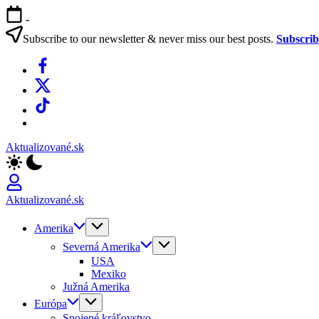
Skip
-
to
content
Subscribe to our newsletter & never miss our best posts.
Subscri
Facebook
X
TikTok
WhatsApp
Aktualizované.sk
Aktualizované.sk
Amerika
Severná Amerika
USA
Mexiko
Južná Amerika
Európa
Spojené kráľovstvo