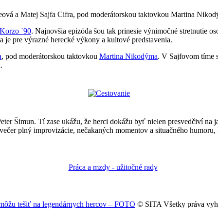
eová a Matej Sajfa Cifra, pod moderátorskou taktovkou Martina Niko
 Korzo ´90
. Najnovšia epizóda šou tak prinesie výnimočné stretnutie os
 je pre výrazné herecké výkony a kultové predstavenia.
a
, pod moderátorskou taktovkou
Martina Nikodýma
. V Sajfovom tíme 
.
eter Šimun. Tí zase ukážu, že herci dokážu byť nielen presvedčiví na j
večer plný improvizácie, nečakaných momentov a situačného humoru, kto
a môžu tešiť na legendárnych hercov – FOTO
© SITA Všetky práva vyh