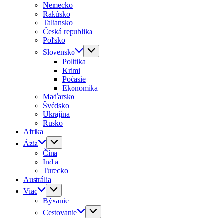
Nemecko
Rakúsko
Taliansko
Česká republika
Poľsko
Slovensko
Politika
Krimi
Počasie
Ekonomika
Maďarsko
Švédsko
Ukrajina
Rusko
Afrika
Ázia
Čína
India
Turecko
Austrália
Viac
Bývanie
Cestovanie