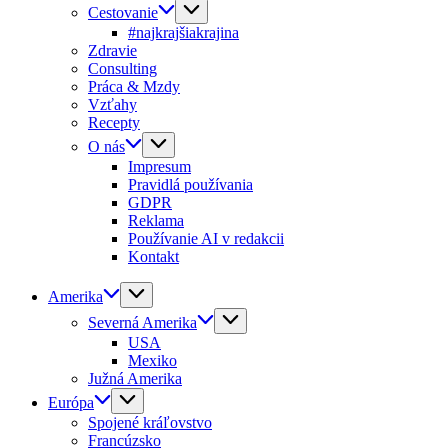
Cestovanie
#najkrajšiakrajina
Zdravie
Consulting
Práca & Mzdy
Vzťahy
Recepty
O nás
Impresum
Pravidlá používania
GDPR
Reklama
Používanie AI v redakcii
Kontakt
Amerika
Severná Amerika
USA
Mexiko
Južná Amerika
Európa
Spojené kráľovstvo
Francúzsko