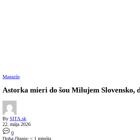
Magazín
Astorka mieri do šou Milujem Slovensko, 
By
SITA.sk
22. mája 2026
0
Doba čítania:
< 1
minúta