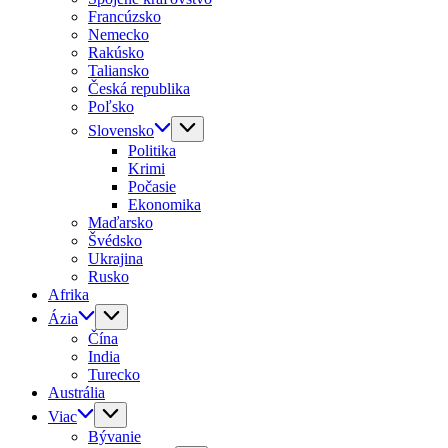
Francúzsko
Nemecko
Rakúsko
Taliansko
Česká republika
Poľsko
Slovensko
Politika
Krimi
Počasie
Ekonomika
Maďarsko
Švédsko
Ukrajina
Rusko
Afrika
Ázia
Čína
India
Turecko
Austrália
Viac
Bývanie