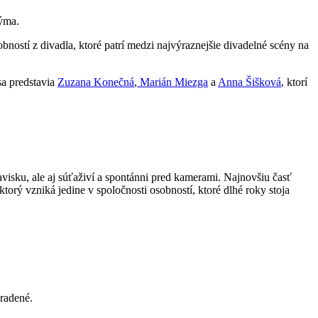
dýma.
obností z divadla, ktoré patrí medzi najvýraznejšie divadelné scény na
sa predstavia
Zuzana Konečná
,
Marián Miezga
a
Anna Šišková
, ktorí
avisku, ale aj súťaživí a spontánni pred kamerami. Najnovšiu časť
rý vzniká jedine v spoločnosti osobností, ktoré dlhé roky stoja
radené.