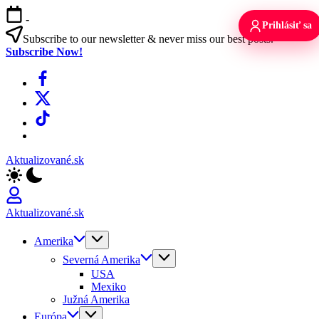
Skip
-
to
Prihlásiť sa
content
Subscribe to our newsletter & never miss our best posts.
Subscribe Now!
Facebook
X
TikTok
WhatsApp
Aktualizované.sk
Aktualizované.sk
Amerika
Severná Amerika
USA
Mexiko
Južná Amerika
Európa