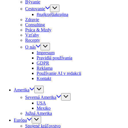
Bývanie
Cestovanie
#najkrajšiakrajina
Zdravie
Consulting
Práca & Mzdy
Vzťahy
Recepty
O nás
Impresum
Pravidlá používania
GDPR
Reklama
Používanie AI v redakcii
Kontakt
Amerika
Severná Amerika
USA
Mexiko
Južná Amerika
Európa
Spojené kráľovstvo