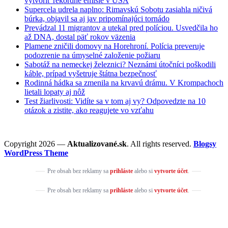
vytvoriť rekordné emisie v USA
Supercela udrela naplno: Rimavskú Sobotu zasiahla ničivá
búrka, objavil sa aj jav pripomínajúci tornádo
Prevádzal 11 migrantov a utekal pred políciou. Usvedčila ho
až DNA, dostal päť rokov väzenia
Plamene zničili domovy na Horehroní. Polícia preveruje
podozrenie na úmyselné založenie požiaru
Sabotáž na nemeckej železnici? Neznámi útočníci poškodili
káble, prípad vyšetruje štátna bezpečnosť
Rodinná hádka sa zmenila na krvavú drámu. V Krompachoch
lietali lopaty aj nôž
Test žiarlivosti: Vidíte sa v tom aj vy? Odpovedzte na 10
otázok a zistite, ako reagujete vo vzťahu
Copyright 2026 —
Aktualizované.sk
. All rights reserved.
Blogsy
WordPress Theme
Pre obsah bez reklamy sa
prihláste
alebo si
vytvorte účet
.