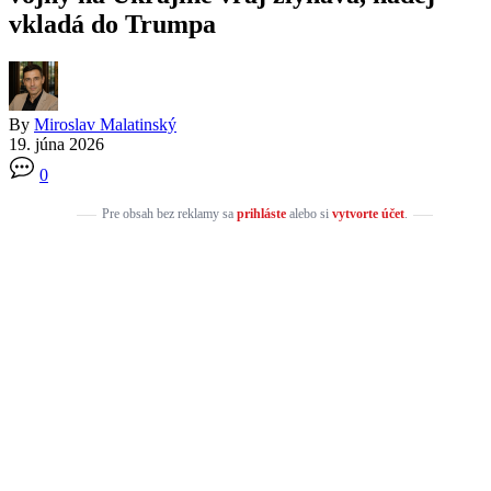
vkladá do Trumpa
By
Miroslav Malatinský
19. júna 2026
0
Pre obsah bez reklamy sa
prihláste
alebo si
vytvorte účet
.