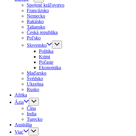
Spojené kráľovstvo
Francúzsko
Nemecko
Rakúsko
Taliansko
Česká republika
Poľsko
Slovensko
Politika
Krimi
Počasie
Ekonomika
Maďarsko
Švédsko
Ukrajina
Rusko
Afrika
Ázia
Čína
India
Turecko
Austrália
Viac