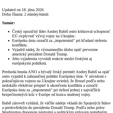
Updated on 18. júna 2026
Doba čítania:
2
minúty/minút
Sumár:
Český opozičný líder Andrej Babiš ostro kritizoval schopnosť
EÚ ovplyvniť vývoj vojny na Ukrajine.
Európsku úniu označil za „impotentnú“ pri hľadaní riešenia
konfliktu.
Vyjadril nádej, že významnejšiu úlohu opäť prevezme
americký prezident Donald Trump.
Jeho vyjadrenia vyvolali reakcie medzi českými aj
európskymi politikmi.
Predseda hnutia ANO a bývalý český premiér Andrej Babiš sa opäť
ostro vyjadril k zahraničnej politike Európskej únie. V súvislosti s
pokračujúcou vojnou na Ukrajine uviedol, že Brusel podľa neho
nedokáže efektívne prispieť k ukončeniu konfliktu a označil
Európsku úniu za „impotentnú“ pri riešení jednej z najväčších
bezpečnostných kríz v Európe od konca studenej vojny.
Babiš zároveň vyhlásil, že väčšie nádeje vkladá do Spojených štátov
a predovšetkým do prezidenta Donald Trump. Podľa neho práve
Washington disponuje nástrojmi a politickým vplyvom potrebným