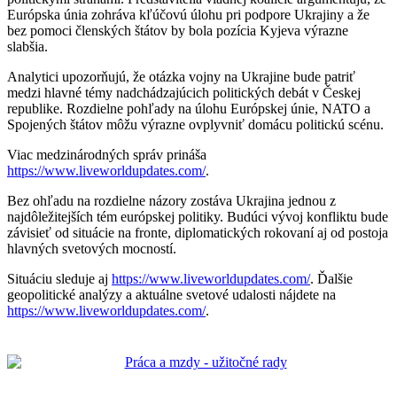
Európska únia zohráva kľúčovú úlohu pri podpore Ukrajiny a že
bez pomoci členských štátov by bola pozícia Kyjeva výrazne
slabšia.
Analytici upozorňujú, že otázka vojny na Ukrajine bude patriť
medzi hlavné témy nadchádzajúcich politických debát v Českej
republike. Rozdielne pohľady na úlohu Európskej únie, NATO a
Spojených štátov môžu výrazne ovplyvniť domácu politickú scénu.
Viac medzinárodných správ prináša
https://www.liveworldupdates.com/
.
Bez ohľadu na rozdielne názory zostáva Ukrajina jednou z
najdôležitejších tém európskej politiky. Budúci vývoj konfliktu bude
závisieť od situácie na fronte, diplomatických rokovaní aj od postoja
hlavných svetových mocností.
Situáciu sleduje aj
https://www.liveworldupdates.com/
. Ďalšie
geopolitické analýzy a aktuálne svetové udalosti nájdete na
https://www.liveworldupdates.com/
.