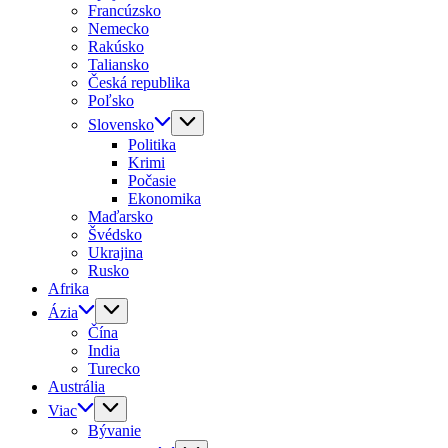
Francúzsko
Nemecko
Rakúsko
Taliansko
Česká republika
Poľsko
Slovensko
Politika
Krimi
Počasie
Ekonomika
Maďarsko
Švédsko
Ukrajina
Rusko
Afrika
Ázia
Čína
India
Turecko
Austrália
Viac
Bývanie