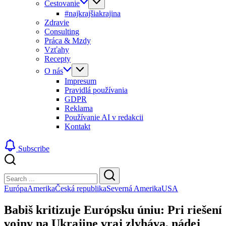
Cestovanie
#najkrajšiakrajina
Zdravie
Consulting
Práca & Mzdy
Vzťahy
Recepty
O nás
Impresum
Pravidlá používania
GDPR
Reklama
Používanie AI v redakcii
Kontakt
Subscribe
Close
Search
Search
Európa
Amerika
Česká republika
Severná Amerika
USA
Babiš kritizuje Európsku úniu: Pri riešení
vojny na Ukrajine vraj zlyháva, nádej