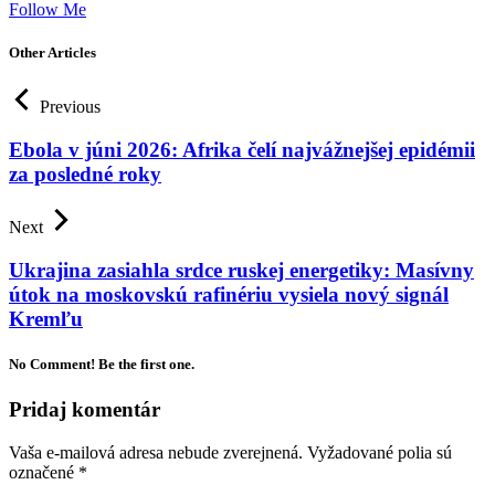
Follow Me
Other Articles
Previous
Ebola v júni 2026: Afrika čelí najvážnejšej epidémii
za posledné roky
Next
Ukrajina zasiahla srdce ruskej energetiky: Masívny
útok na moskovskú rafinériu vysiela nový signál
Kremľu
No Comment! Be the first one.
Pridaj komentár
Vaša e-mailová adresa nebude zverejnená.
Vyžadované polia sú
označené
*