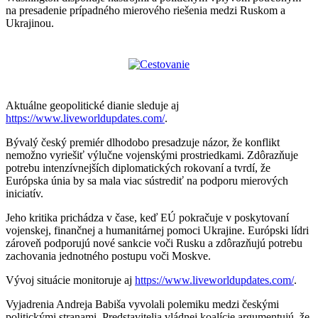
na presadenie prípadného mierového riešenia medzi Ruskom a
Ukrajinou.
Aktuálne geopolitické dianie sleduje aj
https://www.liveworldupdates.com/
.
Bývalý český premiér dlhodobo presadzuje názor, že konflikt
nemožno vyriešiť výlučne vojenskými prostriedkami. Zdôrazňuje
potrebu intenzívnejších diplomatických rokovaní a tvrdí, že
Európska únia by sa mala viac sústrediť na podporu mierových
iniciatív.
Jeho kritika prichádza v čase, keď EÚ pokračuje v poskytovaní
vojenskej, finančnej a humanitárnej pomoci Ukrajine. Európski lídri
zároveň podporujú nové sankcie voči Rusku a zdôrazňujú potrebu
zachovania jednotného postupu voči Moskve.
Vývoj situácie monitoruje aj
https://www.liveworldupdates.com/
.
Vyjadrenia Andreja Babiša vyvolali polemiku medzi českými
politickými stranami. Predstavitelia vládnej koalície argumentujú, že