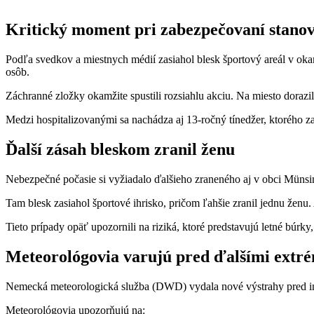
Kritický moment pri zabezpečovaní stano
Podľa svedkov a miestnych médií zasiahol blesk športový areál v oka
osôb.
Záchranné zložky okamžite spustili rozsiahlu akciu. Na miesto dorazil
Medzi hospitalizovanými sa nachádza aj 13-ročný tínedžer, ktorého za
Ďalší zásah bleskom zranil ženu
Nebezpečné počasie si vyžiadalo ďalšieho zraneného aj v obci Münsi
Tam blesk zasiahol športové ihrisko, pričom ľahšie zranil jednu ženu
Tieto prípady opäť upozornili na riziká, ktoré predstavujú letné bú
Meteorológovia varujú pred ďalšími extr
Nemecká meteorologická služba (DWD) vydala nové výstrahy pred in
Meteorológovia upozorňujú na: