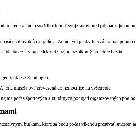
v
mihu, keď sa ľudia snažili ochrániť svoje stany pred prichádzajúcou b
i hasiči, zdravotníci aj polícia. Zraneným poskytli prvú pomoc priamo 
siahla tlaková vlna a elektrický výboj vzniknutý po údere blesku.
ngen v okrese Reutlingen.
. Aj ona musela byť prevezená do nemocnice na vyšetrenie.
rky, najmä počas športových a kultúrnych podujatí organizovaných pod 
émami
tenzívnymi búrkami, ktoré sa budú počas víkendu presúvať smerom na