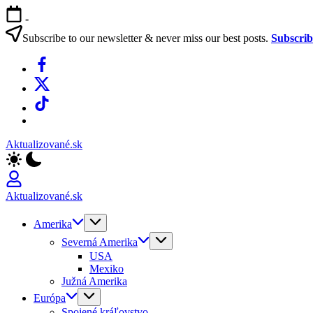
Skip
-
to
content
Subscribe to our newsletter & never miss our best posts.
Subscri
Facebook
X
TikTok
WhatsApp
Aktualizované.sk
Aktualizované.sk
Amerika
Severná Amerika
USA
Mexiko
Južná Amerika
Európa
Spojené kráľovstvo