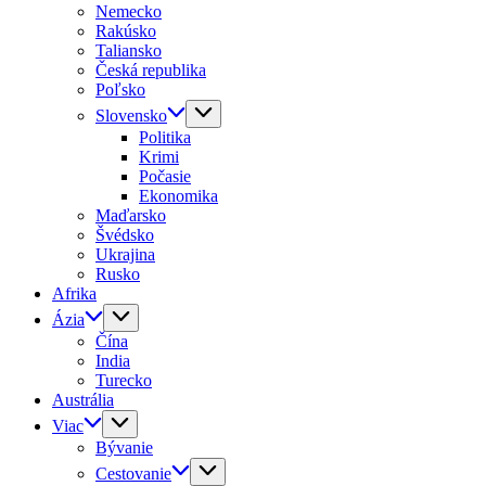
Nemecko
Rakúsko
Taliansko
Česká republika
Poľsko
Slovensko
Politika
Krimi
Počasie
Ekonomika
Maďarsko
Švédsko
Ukrajina
Rusko
Afrika
Ázia
Čína
India
Turecko
Austrália
Viac
Bývanie
Cestovanie