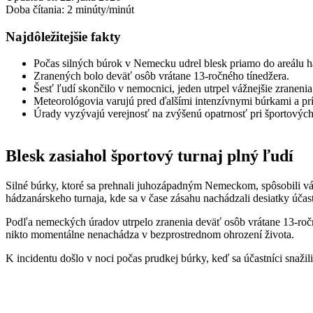
Doba čítania:
2
minúty/minút
Najdôležitejšie fakty
Počas silných búrok v Nemecku udrel blesk priamo do areálu h
Zranených bolo deväť osôb vrátane 13-ročného tínedžera.
Šesť ľudí skončilo v nemocnici, jeden utrpel vážnejšie zranenia
Meteorológovia varujú pred ďalšími intenzívnymi búrkami a p
Úrady vyzývajú verejnosť na zvýšenú opatrnosť pri športových 
Blesk zasiahol športový turnaj plný ľudí
Silné búrky, ktoré sa prehnali juhozápadným Nemeckom, spôsobili vá
hádzanárskeho turnaja, kde sa v čase zásahu nachádzali desiatky účas
Podľa nemeckých úradov utrpelo zranenia deväť osôb vrátane 13-ročn
nikto momentálne nenachádza v bezprostrednom ohrození života.
K incidentu došlo v noci počas prudkej búrky, keď sa účastníci snaži