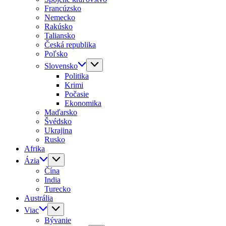
Francúzsko
Nemecko
Rakúsko
Taliansko
Česká republika
Poľsko
Slovensko
Politika
Krimi
Počasie
Ekonomika
Maďarsko
Švédsko
Ukrajina
Rusko
Afrika
Ázia
Čína
India
Turecko
Austrália
Viac
Bývanie