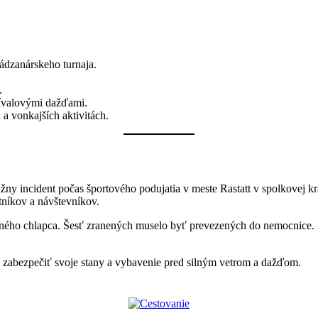
ádzanárskeho turnaja.
.
rívalovými dažďami.
a vonkajších aktivitách.
žny incident počas športového podujatia v meste Rastatt v spolkovej 
tníkov a návštevníkov.
ého chlapca. Šesť zranených muselo byť prevezených do nemocnice. Hoc
li zabezpečiť svoje stany a vybavenie pred silným vetrom a dažďom.