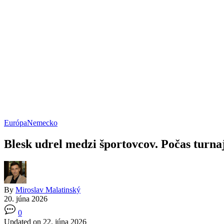
Európa
Nemecko
Blesk udrel medzi športovcov. Počas turna
By
Miroslav Malatinský
20. júna 2026
0
Updated on 22. júna 2026