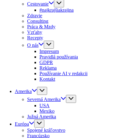
Cestovanie
#najkrajšiakrajina
Zdravie
Consulting
Práca & Mzdy
Vzťahy
Recepty
O nás
Impresum
Pravidlá používania
GDPR
Reklama
Používanie AI v redakcii
Kontakt
Amerika
Severná Amerika
USA
Mexiko
Južná Amerika
Európa
Spojené kráľovstvo
Francúzsko