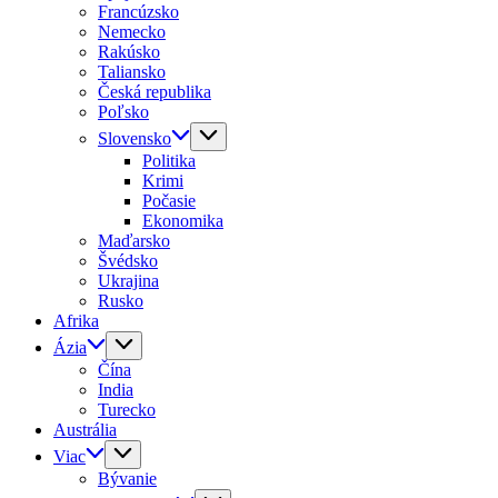
Francúzsko
Nemecko
Rakúsko
Taliansko
Česká republika
Poľsko
Slovensko
Politika
Krimi
Počasie
Ekonomika
Maďarsko
Švédsko
Ukrajina
Rusko
Afrika
Ázia
Čína
India
Turecko
Austrália
Viac
Bývanie