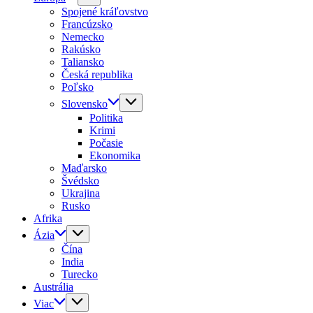
Spojené kráľovstvo
Francúzsko
Nemecko
Rakúsko
Taliansko
Česká republika
Poľsko
Slovensko
Politika
Krimi
Počasie
Ekonomika
Maďarsko
Švédsko
Ukrajina
Rusko
Afrika
Ázia
Čína
India
Turecko
Austrália
Viac