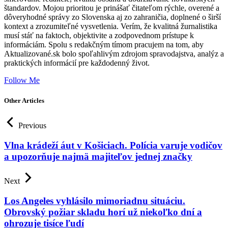
štandardov. Mojou prioritou je prinášať čitateľom rýchle, overené a
dôveryhodné správy zo Slovenska aj zo zahraničia, doplnené o širší
kontext a zrozumiteľné vysvetlenia. Verím, že kvalitná žurnalistika
musí stáť na faktoch, objektivite a zodpovednom prístupe k
informáciám. Spolu s redakčným tímom pracujem na tom, aby
Aktualizované.sk bolo spoľahlivým zdrojom spravodajstva, analýz a
praktických informácií pre každodenný život.
Follow Me
Other Articles
Previous
Vlna krádeží áut v Košiciach. Polícia varuje vodičov
a upozorňuje najmä majiteľov jednej značky
Next
Los Angeles vyhlásilo mimoriadnu situáciu.
Obrovský požiar skladu horí už niekoľko dní a
ohrozuje tisíce ľudí