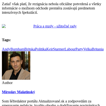
Zatiaľ však platí, že rezignácia nebola oficiálne potvrdená a všetky
informácie o možnom odchode premiéra zostávajú predmetom
intenzívnych špekulácií.
Tags:
AndyBurnham
BritskaPolitika
KeirStarmer
LabourParty
VelkaBritania
Author
Miroslav Malatinský
Som šéfredaktor portálu Aktualizované.sk a zodpovedám za
smerovanie redakcie, kvalitu obsahu a dodržiavanie novinárskych