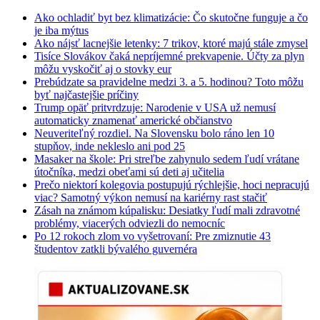
Ako ochladiť byt bez klimatizácie: Čo skutočne funguje a čo
je iba mýtus
Ako nájsť lacnejšie letenky: 7 trikov, ktoré majú stále zmysel
Tisíce Slovákov čaká nepríjemné prekvapenie. Účty za plyn
môžu vyskočiť aj o stovky eur
Prebúdzate sa pravidelne medzi 3. a 5. hodinou? Toto môžu
byť najčastejšie príčiny
Trump opäť pritvrdzuje: Narodenie v USA už nemusí
automaticky znamenať americké občianstvo
Neuveriteľný rozdiel. Na Slovensku bolo ráno len 10
stupňov, inde nekleslo ani pod 25
Masaker na škole: Pri streľbe zahynulo sedem ľudí vrátane
útočníka, medzi obeťami sú deti aj učitelia
Prečo niektorí kolegovia postupujú rýchlejšie, hoci nepracujú
viac? Samotný výkon nemusí na kariérny rast stačiť
Zásah na známom kúpalisku: Desiatky ľudí mali zdravotné
problémy, viacerých odviezli do nemocníc
Po 12 rokoch zlom vo vyšetrovaní: Pre zmiznutie 43
študentov zatkli bývalého guvernéra