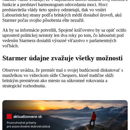
funkcie a predstaví harmonogram odovzdania moci. Hoci
predstavitelia vlády tieto správy odmietajú, tlak vo vnútri
Labouristickej strany podľa britských médií dosiahol úroveň, akú
Starmer počas svojho pôsobenia ešte nezažil.
Ak by sa informácie potvrdili, Spojené kráľovstvo by sa opäť ocitlo
uprostred politickej neistoty len dva roky po tom, čo labouristi pod
vedením Starmera dosiahli výrazné víťazstvo v parlamentných
voľbách.
Starmer údajne zvažuje všetky možnosti
Observer uvádza, že premiér mal o svojej budúcnosti diskutovať s
manželkou vo vidieckom sídle Chequers, ktoré tradične slúži
britským premiérom ako miesto na súkromné rokovania a
strategické rozhodnutia.