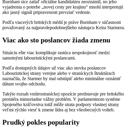
Burnham síce zatiaľ oficiálne kandidatúru neoznámil, no jeho
vyjadrenia o potrebe „novej cesty pre krajinu“ mnohí interpretujú
ako jasný signál pripravenosti prevziať vedenie.
Podľa viacerých britských médií je práve Burnham v súčasnosti
považovaný za najpravdepodobnejšieho nástupcu Keira Starmera.
Viac ako sto poslancov žiada zmenu
Situáciu ešte viac komplikuje rastúca nespokojnosť medzi
samotnými labouristickými poslancami.
Podľa dostupných údajov už viac ako stovka poslancov
Labouristickej strany verejne alebo v straníckych štruktúrach
naznačila, že Starmer by mal odstúpiť alebo minimálne oznámiť
dátum svojho odchodu.
Takýto rozsah vnútrostraníckej opozície predstavuje pre britského
premiéra mimoriadne vážny problém. V parlamentnom systéme
Spojeného kráľovstva totiž môže strata podpory vlastnej strany
veľmi rýchlo viesť k zmene lídra aj bez všeobecných volieb.
Prudký pokles popularity