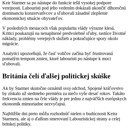
Keir Starmer sa po nástupe do funkcie tešil vysokej podpore
verejnosti. Labouristi pod jeho vedením dokázali ukončiť dlhoročnú
dominanciu konzervatívcov a sľubovali zásadné zlepšenie
ekonomickej situácie obyvateľov.
V posledných mesiacoch však popularita vlády výrazne klesá.
Kritici poukazujú na nenaplnené predvolebné sľuby, rastúce životné
náklady, problémy verejných služieb a pokračujúce spory okolo
migrácie.
Analytici upozorňujú, že časť voličov začína byť frustrovaná
pomalým tempom zmien, ktoré labouristi po nástupe k moci
sľubovali.
Británia čelí ďalšej politickej skúške
Ak by Starmer skutočne oznámil svoj odchod, Spojené kráľovstvo
by získalo už siedmeho premiéra za niečo vyše desať rokov. Takáto
frekvencia zmien na čele vlády je pre jednu z najväčších európskych
ekonomík mimoriadne nezvyčajná.
Najbližšie dni preto môžu rozhodnúť nielen o budúcnosti Keira
Starmera, ale aj o ďalšom smerovaní Labouristickej strany a celej
britskej politiky.