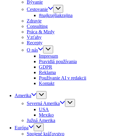
Bývanie
Cestovanie
#najkrajšiakrajina
Zdravie
Consulting
Práca & Mzdy
Vzťahy
Recepty
O nás
Impresum
Pravidlá používania
GDPR
Reklama
Používanie AI v redakcii
Kontakt
Amerika
Severná Amerika
USA
Mexiko
Južná Amerika
Európa
Spojené kráľovstvo