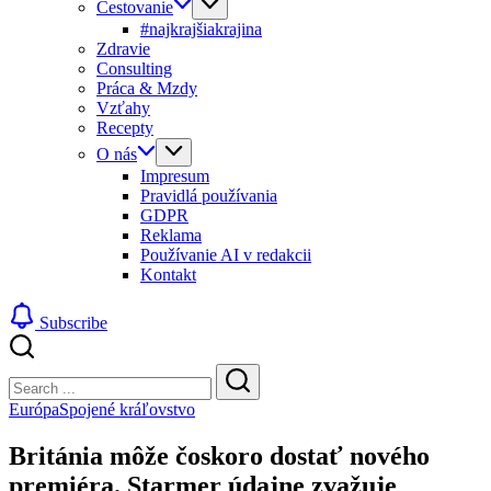
Cestovanie
#najkrajšiakrajina
Zdravie
Consulting
Práca & Mzdy
Vzťahy
Recepty
O nás
Impresum
Pravidlá používania
GDPR
Reklama
Používanie AI v redakcii
Kontakt
Subscribe
Close
Search
Search
Európa
Spojené kráľovstvo
Británia môže čoskoro dostať nového
premiéra. Starmer údajne zvažuje