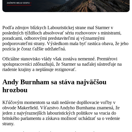
Podľa zdrojov blízkych Labouristickej strane mal Starmer v
posledných týždňoch absolvovať sériu rozhovorov s ministrami,
poradcami, odborovými predstaviteľmi aj významnými
podporovateľmi strany. Výsledkom mala byť rastúca obava, že jeho
pozícia je čoraz ťažšie udržateľná.
Oficiálne stanovisko vlády však zostáva nemenné. Premiérovi
spolupracovníci zdôrazňujú, že Starmer sa naďalej sústreďuje na
riadenie krajiny a neplánuje rezignovať.
Andy Burnham sa stáva najväčšou
hrozbou
Kľúčovým momentom sa stali nedávne doplňovacie voľby v
obvode Makerfield. Víťazstvo Andyho Burnhama znamená, že
jeden z najvýraznejších labouristických politikov sa vracia do
britského parlamentu a získava možnosť uchádzať sa o vedenie
strany.