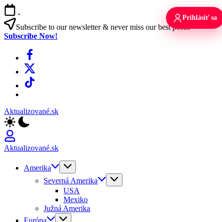
Skip
-
to
Prihlásiť sa
content
Subscribe to our newsletter & never miss our best posts.
Subscribe Now!
Facebook
X
TikTok
WhatsApp
Aktualizované.sk
Aktualizované.sk
Amerika
Severná Amerika
USA
Mexiko
Južná Amerika
Európa