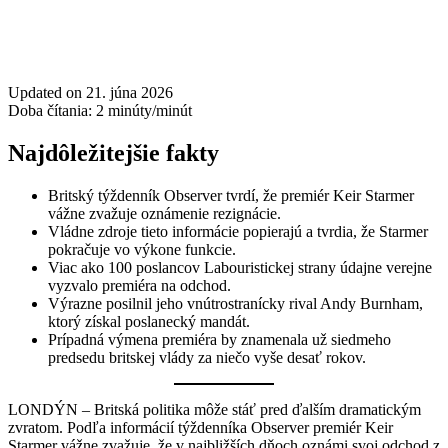
Updated on 21. júna 2026
Doba čítania:
2
minúty/minút
Najdôležitejšie fakty
Britský týždenník Observer tvrdí, že premiér Keir Starmer
vážne zvažuje oznámenie rezignácie.
Vládne zdroje tieto informácie popierajú a tvrdia, že Starmer
pokračuje vo výkone funkcie.
Viac ako 100 poslancov Labouristickej strany údajne verejne
vyzvalo premiéra na odchod.
Výrazne posilnil jeho vnútrostranícky rival Andy Burnham,
ktorý získal poslanecký mandát.
Prípadná výmena premiéra by znamenala už siedmeho
predsedu britskej vlády za niečo vyše desať rokov.
LONDÝN – Britská politika môže stáť pred ďalším dramatickým
zvratom. Podľa informácií týždenníka Observer premiér Keir
Starmer vážne zvažuje, že v najbližších dňoch oznámi svoj odchod z