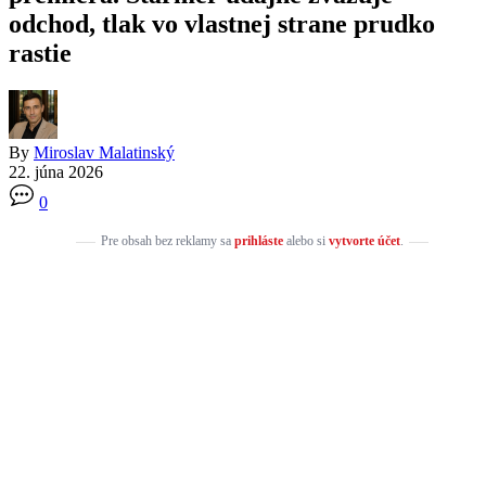
odchod, tlak vo vlastnej strane prudko
rastie
By
Miroslav Malatinský
22. júna 2026
0
Pre obsah bez reklamy sa
prihláste
alebo si
vytvorte účet
.