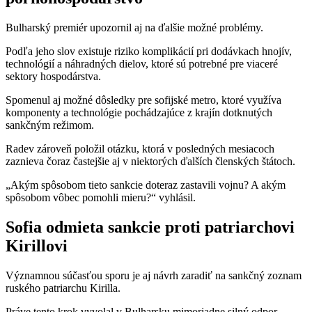
Bulharský premiér upozornil aj na ďalšie možné problémy.
Podľa jeho slov existuje riziko komplikácií pri dodávkach hnojív,
technológií a náhradných dielov, ktoré sú potrebné pre viaceré
sektory hospodárstva.
Spomenul aj možné dôsledky pre sofijské metro, ktoré využíva
komponenty a technológie pochádzajúce z krajín dotknutých
sankčným režimom.
Radev zároveň položil otázku, ktorá v posledných mesiacoch
zaznieva čoraz častejšie aj v niektorých ďalších členských štátoch.
„Akým spôsobom tieto sankcie doteraz zastavili vojnu? A akým
spôsobom vôbec pomohli mieru?“ vyhlásil.
Sofia odmieta sankcie proti patriarchovi
Kirillovi
Významnou súčasťou sporu je aj návrh zaradiť na sankčný zoznam
ruského patriarchu Kirilla.
Práve tento krok vyvolal v Bulharsku mimoriadne silný odpor.