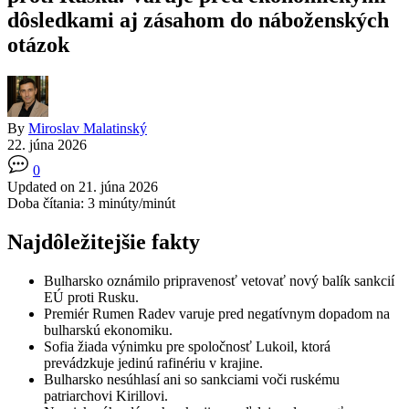
dôsledkami aj zásahom do náboženských
otázok
By
Miroslav Malatinský
22. júna 2026
0
Updated on 21. júna 2026
Doba čítania:
3
minúty/minút
Najdôležitejšie fakty
Bulharsko oznámilo pripravenosť vetovať nový balík sankcií
EÚ proti Rusku.
Premiér Rumen Radev varuje pred negatívnym dopadom na
bulharskú ekonomiku.
Sofia žiada výnimku pre spoločnosť Lukoil, ktorá
prevádzkuje jedinú rafinériu v krajine.
Bulharsko nesúhlasí ani so sankciami voči ruskému
patriarchovi Kirillovi.