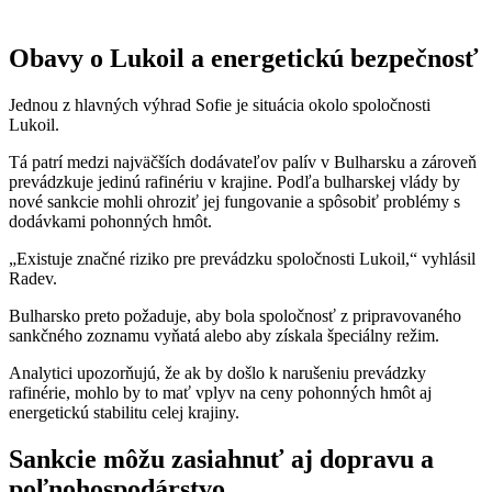
Obavy o Lukoil a energetickú bezpečnosť
Jednou z hlavných výhrad Sofie je situácia okolo spoločnosti
Lukoil.
Tá patrí medzi najväčších dodávateľov palív v Bulharsku a zároveň
prevádzkuje jedinú rafinériu v krajine. Podľa bulharskej vlády by
nové sankcie mohli ohroziť jej fungovanie a spôsobiť problémy s
dodávkami pohonných hmôt.
„Existuje značné riziko pre prevádzku spoločnosti Lukoil,“ vyhlásil
Radev.
Bulharsko preto požaduje, aby bola spoločnosť z pripravovaného
sankčného zoznamu vyňatá alebo aby získala špeciálny režim.
Analytici upozorňujú, že ak by došlo k narušeniu prevádzky
rafinérie, mohlo by to mať vplyv na ceny pohonných hmôt aj
energetickú stabilitu celej krajiny.
Sankcie môžu zasiahnuť aj dopravu a
poľnohospodárstvo