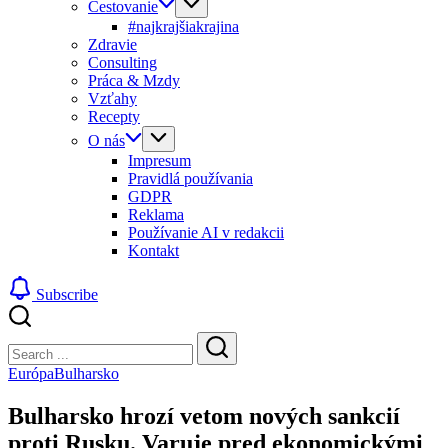
Cestovanie
#najkrajšiakrajina
Zdravie
Consulting
Práca & Mzdy
Vzťahy
Recepty
O nás
Impresum
Pravidlá používania
GDPR
Reklama
Používanie AI v redakcii
Kontakt
Subscribe
Close
Search
Search
Európa
Bulharsko
Bulharsko hrozí vetom nových sankcií
proti Rusku. Varuje pred ekonomickými