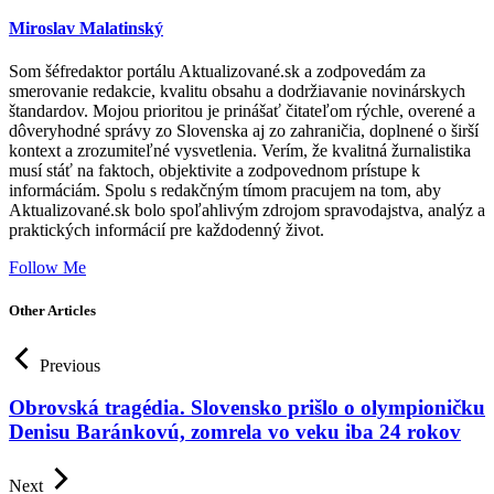
Miroslav Malatinský
Som šéfredaktor portálu Aktualizované.sk a zodpovedám za
smerovanie redakcie, kvalitu obsahu a dodržiavanie novinárskych
štandardov. Mojou prioritou je prinášať čitateľom rýchle, overené a
dôveryhodné správy zo Slovenska aj zo zahraničia, doplnené o širší
kontext a zrozumiteľné vysvetlenia. Verím, že kvalitná žurnalistika
musí stáť na faktoch, objektivite a zodpovednom prístupe k
informáciám. Spolu s redakčným tímom pracujem na tom, aby
Aktualizované.sk bolo spoľahlivým zdrojom spravodajstva, analýz a
praktických informácií pre každodenný život.
Follow Me
Other Articles
Previous
Obrovská tragédia. Slovensko prišlo o olympioničku
Denisu Baránkovú, zomrela vo veku iba 24 rokov
Next