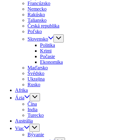
Francúzsko
Nemecko
Rakúsko
Taliansko
Česká republika
Poľsko
Slovensko
Politika
Krimi
Počasie
Ekonomika
Maďarsko
Švédsko
Ukrajina
Rusko
Afrika
Ázia
Čína
India
Turecko
Austrália
Viac
Bývanie