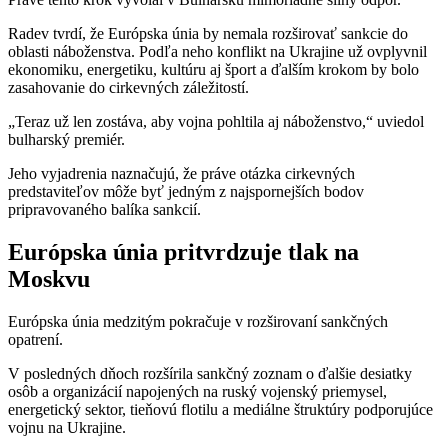
Radev tvrdí, že Európska únia by nemala rozširovať sankcie do
oblasti náboženstva. Podľa neho konflikt na Ukrajine už ovplyvnil
ekonomiku, energetiku, kultúru aj šport a ďalším krokom by bolo
zasahovanie do cirkevných záležitostí.
„Teraz už len zostáva, aby vojna pohltila aj náboženstvo,“ uviedol
bulharský premiér.
Jeho vyjadrenia naznačujú, že práve otázka cirkevných
predstaviteľov môže byť jedným z najspornejších bodov
pripravovaného balíka sankcií.
Európska únia pritvrdzuje tlak na
Moskvu
Európska únia medzitým pokračuje v rozširovaní sankčných
opatrení.
V posledných dňoch rozšírila sankčný zoznam o ďalšie desiatky
osôb a organizácií napojených na ruský vojenský priemysel,
energetický sektor, tieňovú flotilu a mediálne štruktúry podporujúce
vojnu na Ukrajine.