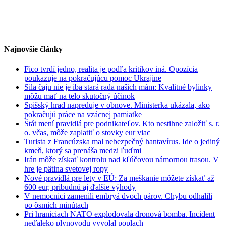
Najnovšie články
Fico tvrdí jedno, realita je podľa kritikov iná. Opozícia
poukazuje na pokračujúcu pomoc Ukrajine
Sila čaju nie je iba stará rada našich mám: Kvalitné bylinky
môžu mať na telo skutočný účinok
Spišský hrad napreduje v obnove. Ministerka ukázala, ako
pokračujú práce na vzácnej pamiatke
Štát mení pravidlá pre podnikateľov. Kto nestihne založiť s. r.
o. včas, môže zaplatiť o stovky eur viac
Turista z Francúzska mal nebezpečný hantavírus. Ide o jediný
kmeň, ktorý sa prenáša medzi ľuďmi
Irán môže získať kontrolu nad kľúčovou námornou trasou. V
hre je pätina svetovej ropy
Nové pravidlá pre lety v EÚ: Za meškanie môžete získať až
600 eur, pribudnú aj ďalšie výhody
V nemocnici zamenili embryá dvoch párov. Chybu odhalili
po ôsmich minútach
Pri hraniciach NATO explodovala dronová bomba. Incident
neďaleko plynovodu vyvolal poplach