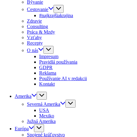
Bývanie
Cestovanie
#najkrajšiakrajina
Zdravie
Consulting
Práca & Mzdy
Vzťahy
Recepty
O nás
Impresum
Pravidlá používania
GDPR
Reklama
Používanie AI v redakcii
Kontakt
Amerika
Severná Amerika
USA
Mexiko
Južná Amerika
Európa
Spojené kráľovstvo