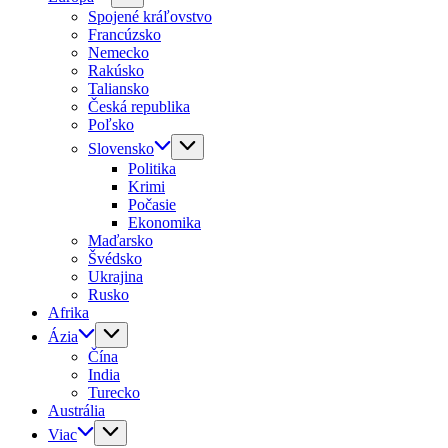
Spojené kráľovstvo
Francúzsko
Nemecko
Rakúsko
Taliansko
Česká republika
Poľsko
Slovensko
Politika
Krimi
Počasie
Ekonomika
Maďarsko
Švédsko
Ukrajina
Rusko
Afrika
Ázia
Čína
India
Turecko
Austrália
Viac