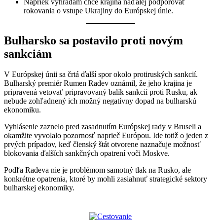
Napriek výhradám chce krajina naďalej podporovať
rokovania o vstupe Ukrajiny do Európskej únie.
Bulharsko sa postavilo proti novým
sankciám
V Európskej únii sa črtá ďalší spor okolo protiruských sankcií.
Bulharský premiér Rumen Radev oznámil, že jeho krajina je
pripravená vetovať pripravovaný balík sankcií proti Rusku, ak
nebude zohľadnený ich možný negatívny dopad na bulharskú
ekonomiku.
Vyhlásenie zaznelo pred zasadnutím Európskej rady v Bruseli a
okamžite vyvolalo pozornosť naprieč Európou. Ide totiž o jeden z
prvých prípadov, keď členský štát otvorene naznačuje možnosť
blokovania ďalších sankčných opatrení voči Moskve.
Podľa Radeva nie je problémom samotný tlak na Rusko, ale
konkrétne opatrenia, ktoré by mohli zasiahnuť strategické sektory
bulharskej ekonomiky.