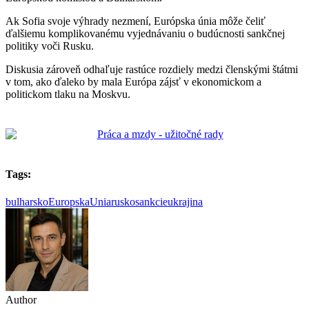
Ak Sofia svoje výhrady nezmení, Európska únia môže čeliť
ďalšiemu komplikovanému vyjednávaniu o budúcnosti sankčnej
politiky voči Rusku.
Diskusia zároveň odhaľuje rastúce rozdiely medzi členskými štátmi
v tom, ako ďaleko by mala Európa zájsť v ekonomickom a
politickom tlaku na Moskvu.
Tags:
bulharsko
EuropskaUnia
rusko
sankcie
ukrajina
Author