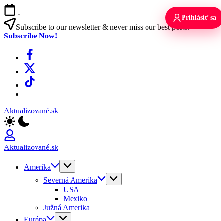
Skip
-
to
Prihlásiť sa
content
Subscribe to our newsletter & never miss our best posts.
Subscribe Now!
Facebook
X
TikTok
WhatsApp
Aktualizované.sk
Aktualizované.sk
Amerika
Severná Amerika
USA
Mexiko
Južná Amerika
Európa