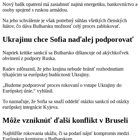
Nový balík opatrení má zasiahnuť najmä energetiku, bankovníctvo a
osoby spojené s ruskou armádou.
Na jeho schválenie je však potrebný súhlas všetkých členských
štátov, čo dáva Bulharsku možnosť celý proces zablokovať.
Ukrajinu chce Sofia naďalej podporovať
Napriek kritike sankcií sa Bulharsko dištancuje od akýchkoľvek
obvinení z podpory Ruska.
Radev zdôraznil, že jeho krajina nebude brániť rozhodnutiam
týkajúcim sa európskej budúcnosti Ukrajiny.
„Budeme podporovať proces rokovaní o vstupe Ukrajiny do
Európskej únie,“ vyhlásil.
To naznačuje, že Sofia sa snaží oddeliť otázku sankcií od otázky
európskej integrácie Kyjeva.
Môže vzniknúť ďalší konflikt v Bruseli
Najbližšie rokovania ukážu, či sa podarí nájsť kompromis medzi
Európskou komisiou a Bulharskom.