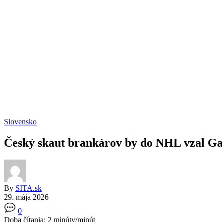
Slovensko
Český skaut brankárov by do NHL vzal Gaj
By
SITA.sk
29. mája 2026
0
Doba čítania:
2
minúty/minút