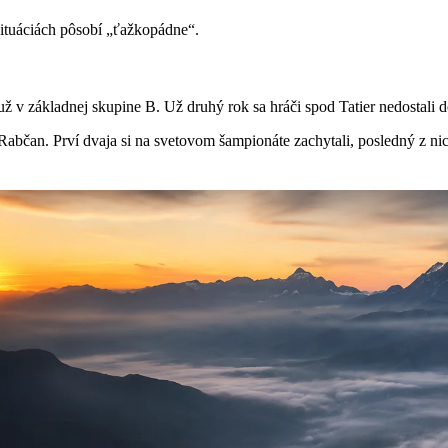
ituáciách pôsobí „ťažkopádne“.
ž v základnej skupine B. Už druhý rok sa hráči spod Tatier nedostali do
abčan. Prví dvaja si na svetovom šampionáte zachytali, posledný z ni