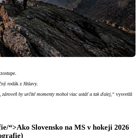
vzostupe.
čný rodák z Jihlavy.
, zároveň by určité momenty mohol viac ustáť a tak ďalej,“
vysvetlil
afie/“>Ako Slovensko na MS v hokeji 2026
ografie)