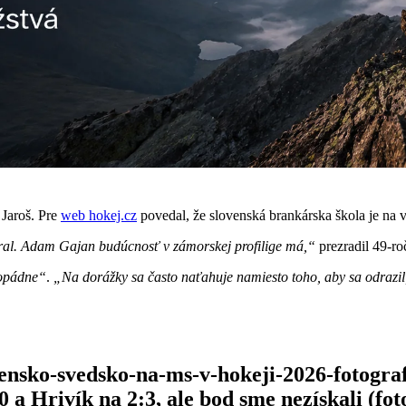
Jaroš. Pre
web hokej.cz
povedal, že slovenská brankárska škola je na 
bral. Adam Gajan budúcnosť v zámorskej profilige má,“
prezradil 49-ro
opádne“
.
„Na dorážky sa často naťahuje namiesto toho, aby sa odrazil
lovensko-svedsko-na-ms-v-hokeji-2026-fotogr
a Hrivík na 2:3, ale bod sme nezískali (fot