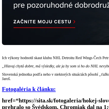
Ich výkony hodnotil skaut klubu NHL Detroitu Red Wings Čech Petr 
„Hlavaj chytá dobre, má výsledky, ale ja by som si ho do NHL nevy
Slovenská jednotka podľa neho v niektorých situáciách pôsobí
„ťažk
Jaroš.
Fotogaléria k článku:
href=“https://sita.sk/fotogaleria/hokej-s
prehralo so Švédskom. Chromiak dal na 1:0 