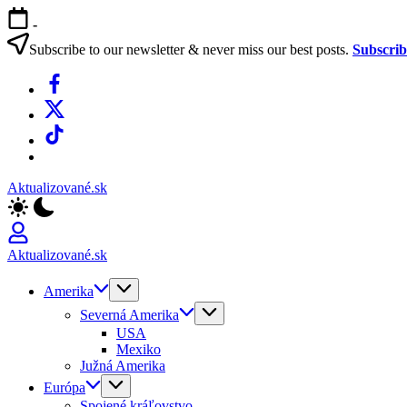
Skip
-
to
content
Subscribe to our newsletter & never miss our best posts.
Subscri
Facebook
X
TikTok
WhatsApp
Aktualizované.sk
Aktualizované.sk
Amerika
Severná Amerika
USA
Mexiko
Južná Amerika
Európa
Spojené kráľovstvo