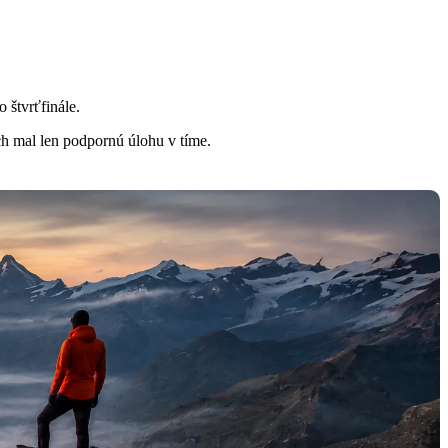
 štvrťfinále.
ch mal len podpornú úlohu v tíme.