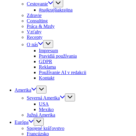
Cestovanie
#najkrajšiakrajina
Zdravie
Consulting
Práca & Mzdy
Vzťahy
Recepty
O nás
Impresum
Pravidlá používania
GDPR
Reklama
Používanie AI v redakcii
Kontakt
Amerika
Severná Amerika
USA
Mexiko
Južná Amerika
Európa
Spojené kráľovstvo
Francúzsko