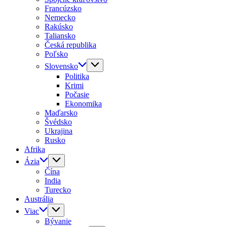
Francúzsko
Nemecko
Rakúsko
Taliansko
Česká republika
Poľsko
Slovensko
Politika
Krimi
Počasie
Ekonomika
Maďarsko
Švédsko
Ukrajina
Rusko
Afrika
Ázia
Čína
India
Turecko
Austrália
Viac
Bývanie