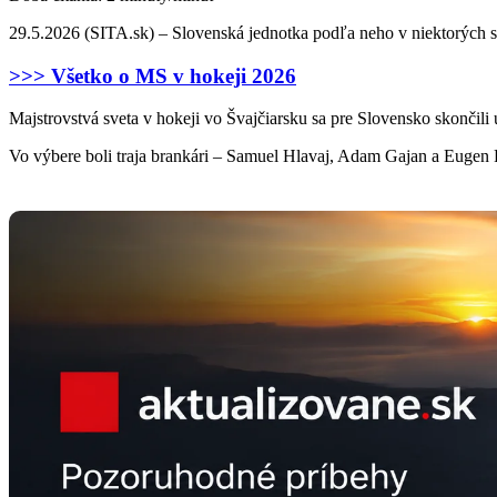
29.5.2026 (SITA.sk) – Slovenská jednotka podľa neho v niektorých s
>>> Všetko o MS v hokeji 2026
Majstrovstvá sveta v hokeji vo Švajčiarsku sa pre Slovensko skončili u
Vo výbere boli traja brankári – Samuel Hlavaj, Adam Gajan a Eugen R