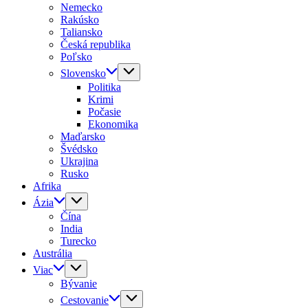
Nemecko
Rakúsko
Taliansko
Česká republika
Poľsko
Slovensko
Politika
Krimi
Počasie
Ekonomika
Maďarsko
Švédsko
Ukrajina
Rusko
Afrika
Ázia
Čína
India
Turecko
Austrália
Viac
Bývanie
Cestovanie