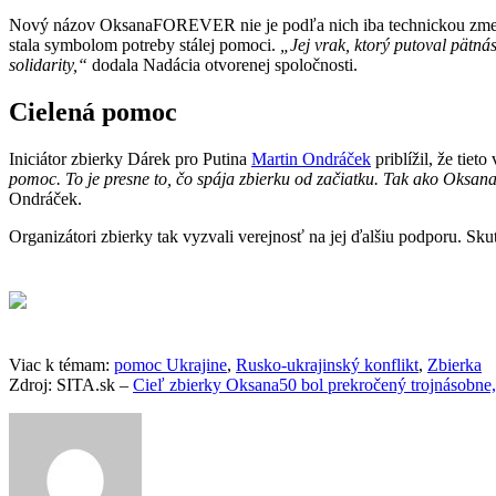
Nový názov OksanaFOREVER nie je podľa nich iba technickou zmenou.
stala symbolom potreby stálej pomoci.
„Jej vrak, ktorý putoval pätná
solidarity,“
dodala Nadácia otvorenej spoločnosti.
Cielená pomoc
Iniciátor zbierky Dárek pro Putina
Martin Ondráček
priblížil, že tie
pomoc. To je presne to, čo spája zbierku od začiatku. Tak ako Oksan
Ondráček.
Organizátori zbierky tak vyzvali verejnosť na jej ďalšiu podporu. Skut
Viac k témam:
pomoc Ukrajine
,
Rusko-ukrajinský konflikt
,
Zbierka
Zdroj: SITA.sk –
Cieľ zbierky Oksana50 bol prekročený trojnásob