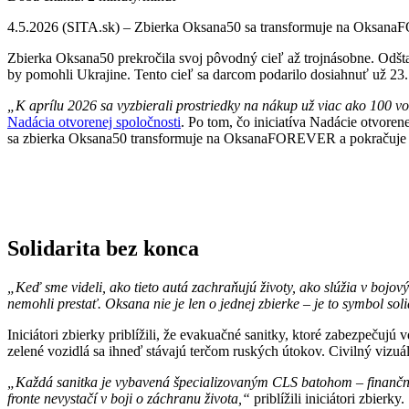
4.5.2026 (SITA.sk) – Zbierka Oksana50 sa transformuje na Oksan
Zbierka Oksana50 prekročila svoj pôvodný cieľ až trojnásobne. Odšta
by pomohli Ukrajine. Tento cieľ sa darcom podarilo dosiahnuť už 23. 
„K aprílu 2026 sa vyzbierali prostriedky na nákup už viac ako 100 voz
Nadácia otvorenej spoločnosti
. Po tom, čo iniciatíva Nadácie otvore
sa zbierka Oksana50 transformuje na OksanaFOREVER a pokračuje 
Solidarita bez konca
„Keď sme videli, ako tieto autá zachraňujú životy, ako slúžia v boj
nemohli prestať. Oksana nie je len o jednej zbierke – je to symbol sol
Iniciátori zbierky priblížili, že evakuačné sanitky, ktoré zabezpečuj
zelené vozidlá sa ihneď stávajú terčom ruských útokov. Civilný vizuál 
„Každá sanitka je vybavená špecializovaným CLS batohom – finančne 
fronte nevystačí v boji o záchranu života,“
priblížili iniciátori zbierky.