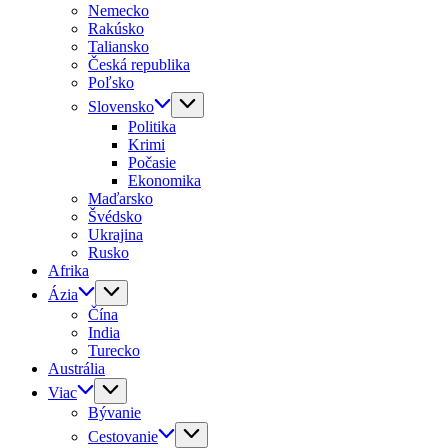
Nemecko
Rakúsko
Taliansko
Česká republika
Poľsko
Slovensko
Politika
Krimi
Počasie
Ekonomika
Maďarsko
Švédsko
Ukrajina
Rusko
Afrika
Ázia
Čína
India
Turecko
Austrália
Viac
Bývanie
Cestovanie