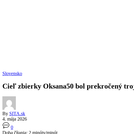
Slovensko
Cieľ zbierky Oksana50 bol prekročený t
By
SITA.sk
4. mája 2026
0
Doba čítania:
2
minúty/minút