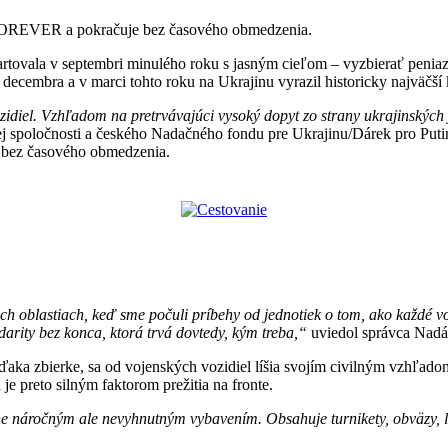
aFOREVER a pokračuje bez časového obmedzenia.
rtovala v septembri minulého roku s jasným cieľom – vyzbierať peniaze
decembra a v marci tohto roku na Ukrajinu vyrazil historicky najväčší 
idiel. Vzhľadom na pretrvávajúci vysoký dopyt zo strany ukrajinských j
nej spoločnosti a českého Nadačného fondu pre Ukrajinu/Dárek pro Putin
bez časového obmedzenia.
ových oblastiach, keď sme počuli príbehy od jednotiek o tom, ako každé
idarity bez konca, ktorá trvá dovtedy, kým treba,“
uviedol správca Nadác
ú vďaka zbierke, sa od vojenských vozidiel líšia svojím civilným vzhľado
je preto silným faktorom prežitia na fronte.
náročným ale nevyhnutným vybavením. Obsahuje turnikety, obväzy, lie