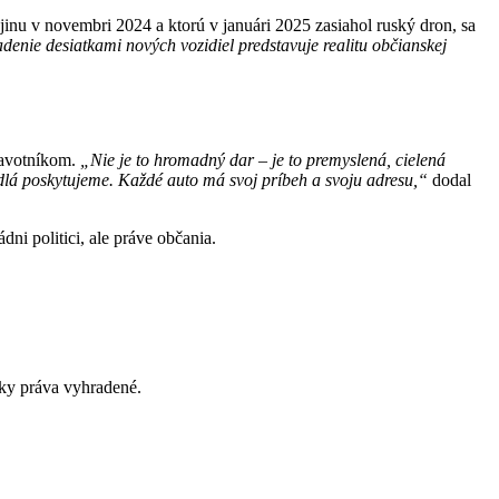
u v novembri 2024 a ktorú v januári 2025 zasiahol ruský dron, sa
denie desiatkami nových vozidiel predstavuje realitu občianskej
dravotníkom.
„Nie je to hromadný dar – je to premyslená, cielená
dlá poskytujeme. Každé auto má svoj príbeh a svoju adresu,“
dodal
dni politici, ale práve občania.
y práva vyhradené.