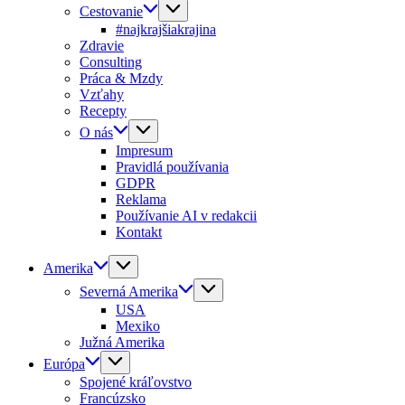
Cestovanie
#najkrajšiakrajina
Zdravie
Consulting
Práca & Mzdy
Vzťahy
Recepty
O nás
Impresum
Pravidlá používania
GDPR
Reklama
Používanie AI v redakcii
Kontakt
Amerika
Severná Amerika
USA
Mexiko
Južná Amerika
Európa
Spojené kráľovstvo
Francúzsko