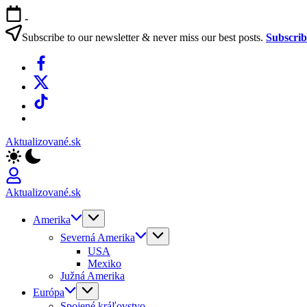
Skip
-
to
content
Subscribe to our newsletter & never miss our best posts.
Subscri
Facebook
X
TikTok
WhatsApp
Aktualizované.sk
Aktualizované.sk
Amerika
Severná Amerika
USA
Mexiko
Južná Amerika
Európa
Spojené kráľovstvo