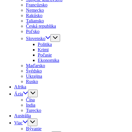
Francúzsko
Nemecko
Rakúsko
Taliansko
Česká republika
Poľsko
Slovensko
Politika
Krimi
Počasie
Ekonomika
Maďarsko
Švédsko
Ukrajina
Rusko
Afrika
Ázia
Čína
India
Turecko
Austrália
Viac
Bývanie