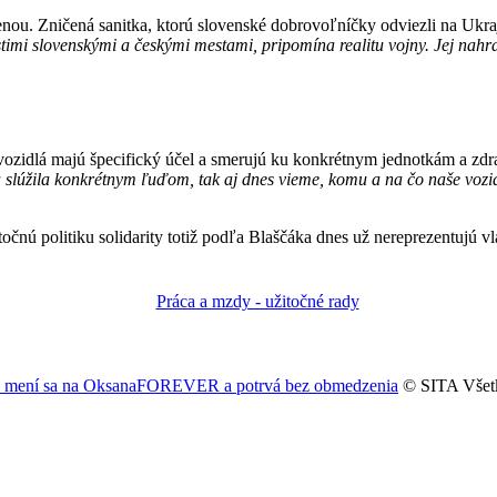
 Zničená sanitka, ktorú slovenské dobrovoľníčky odviezli na Ukrajin
stimi slovenskými a českými mestami, pripomína realitu vojny. Jej nahra
to vozidlá majú špecifický účel a smerujú ku konkrétnym jednotkám a z
a slúžila konkrétnym ľuďom, tak aj dnes vieme, komu a na čo naše vozi
očnú politiku solidarity totiž podľa Blaščáka dnes už nereprezentujú vlá
ne, mení sa na OksanaFOREVER a potrvá bez obmedzenia
© SITA Všetk