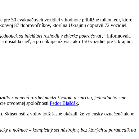
 pre 50 evakuačných vozidiel v hodnote približne milión eur, ktoré
konvoj 87 dobrovoľníkov, ktorí na Ukrajinu dopravil 72 vozidiel.
ednotiek sa iniciátori rozhodli v zbierke pokračovať,“
informovala
a dosiahla cieľ, a po nákupe už viac ako 150 vozidiel pre Ukrajinu,
 vozidlo znamená rozdiel medzi životom a smrťou, jednoducho sme
ie otvorenej spoločnosti
Fedor Blaščák
.
m. Skúsenosti z vojny totiž jasne ukázali, že vojensky označené alebo
ky a nožnice – kompletný set nástrojov, bez ktorých si paramedik na