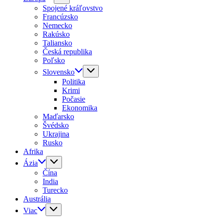
Spojené kráľovstvo
Francúzsko
Nemecko
Rakúsko
Taliansko
Česká republika
Poľsko
Slovensko
Politika
Krimi
Počasie
Ekonomika
Maďarsko
Švédsko
Ukrajina
Rusko
Afrika
Ázia
Čína
India
Turecko
Austrália
Viac