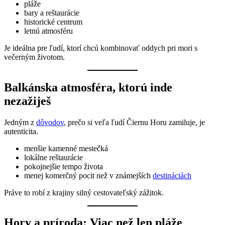
pláže
bary a reštaurácie
historické centrum
letnú atmosféru
Je ideálna pre ľudí, ktorí chcú kombinovať oddych pri mori s
večerným životom.
Balkánska atmosféra, ktorú inde
nezažiješ
Jedným z
dôvodov
, prečo si veľa ľudí Čiernu Horu zamiluje, je
autenticita.
menšie kamenné mestečká
lokálne reštaurácie
pokojnejšie tempo života
menej komerčný pocit než v známejších
destináciách
Práve to robí z krajiny silný cestovateľský zážitok.
Hory a príroda: Viac než len pláže