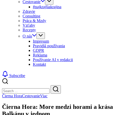
Cestovanie
#najkrajšiakrajina
Zdravie
Consulting
Práca & Mzdy
Vzťahy
Recepty
O nás
Impresum
Pravidlá používania
GDPR
Reklama
Používanie AI v redakcii
Kontakt
Subscribe
Close
Search
Search
Čierna Hora
Cestovanie
Viac
Čierna Hora: More medzi horami a krása
Balkánu v jednom