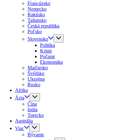
Francúzsko
Nemecko
Rakúsko
Taliansko
Česká republika
Poľsko
Slovensko
Politika
Krimi
Počasie
Ekonomika
Maďarsko
Švédsko
Ukrajina
Rusko
Afrika
Ázia
Čína
India
Turecko
Austrália
Viac
Bývanie