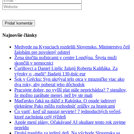
Najnovšie články
Medvede na Kysuciach rozdelili Slovensko. Ministerstvo čelí
žalobám pre povolený odstrel
Žena útočila nožnicami v centre Londýna. Štyria muži
skončili v nemocnici
Čurillovci a Daniel Lipšic žalujú Roberta Kaliňáka. Za
výroky o „mafii“ žiadajú 130-tisíc eur
Šok v Grécku: Syn ukrýval telo otca v mrazničke viac ako
dva roky, aby poberal jeho dôchodok
Pracujete dobre, no vyšší plat stále neprichádza? 7 signálov,
že možno zarábate menej, než by ste mali
Maďarsko čaká na dážď z Rakúska. O osude jadrovej
elektrárne Paks môžu rozhodnúť zrážky za hranicami
Čo variť, keď už naozaj neviete? 7 jednoduchých večerí,
ktoré zachránia celý týždeň
Apple mení plány. Očakávané AI okuliare tento rok zrejme
neprídu
Druhá tragédia za jediný deň. Na východe Slovenska sa