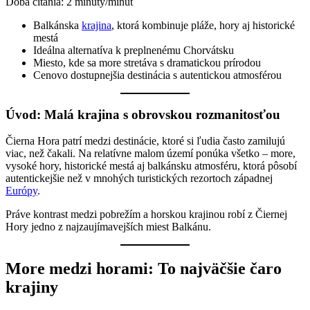
Doba čítania:
2
minúty/minút
Balkánska
krajina
, ktorá kombinuje pláže, hory aj historické
mestá
Ideálna alternatíva k preplnenému Chorvátsku
Miesto, kde sa more stretáva s dramatickou prírodou
Cenovo dostupnejšia destinácia s autentickou atmosférou
Úvod: Malá krajina s obrovskou rozmanitosťou
Čierna Hora patrí medzi destinácie, ktoré si ľudia často zamilujú
viac, než čakali. Na relatívne malom území ponúka všetko – more,
vysoké hory, historické mestá aj balkánsku atmosféru, ktorá pôsobí
autentickejšie než v mnohých turistických rezortoch západnej
Európy
.
Práve kontrast medzi pobrežím a horskou krajinou robí z Čiernej
Hory jedno z najzaujímavejších miest Balkánu.
More medzi horami: To najväčšie čaro
krajiny