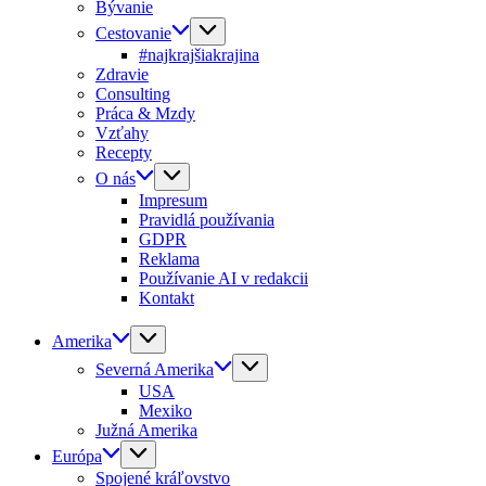
Bývanie
Cestovanie
#najkrajšiakrajina
Zdravie
Consulting
Práca & Mzdy
Vzťahy
Recepty
O nás
Impresum
Pravidlá používania
GDPR
Reklama
Používanie AI v redakcii
Kontakt
Amerika
Severná Amerika
USA
Mexiko
Južná Amerika
Európa
Spojené kráľovstvo