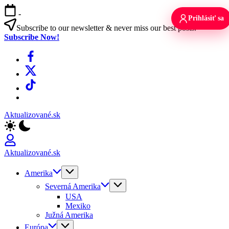
Skip
-
to
Prihlásiť sa
content
Subscribe to our newsletter & never miss our best posts.
Subscribe Now!
Facebook
X
TikTok
WhatsApp
Aktualizované.sk
Aktualizované.sk
Amerika
Severná Amerika
USA
Mexiko
Južná Amerika
Európa