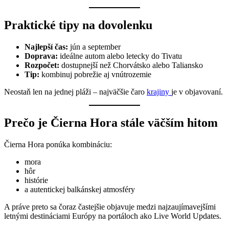
Praktické tipy na dovolenku
Najlepší čas:
jún a september
Doprava:
ideálne autom alebo letecky do Tivatu
Rozpočet:
dostupnejší než Chorvátsko alebo Taliansko
Tip:
kombinuj pobrežie aj vnútrozemie
Neostaň len na jednej pláži – najväčšie čaro
krajiny
je v objavovaní.
Prečo je Čierna Hora stále väčším hitom
Čierna Hora ponúka kombináciu:
mora
hôr
histórie
a autentickej balkánskej atmosféry
A práve preto sa čoraz častejšie objavuje medzi najzaujímavejšími
letnými destináciami Európy na portáloch ako Live World Updates.