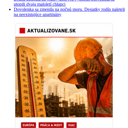
utopili dvaja maloletí chlapci
Dovolenka sa zmenila na nočnú moru. Desiatky rodín naleteli
na neexistujúce apartmány