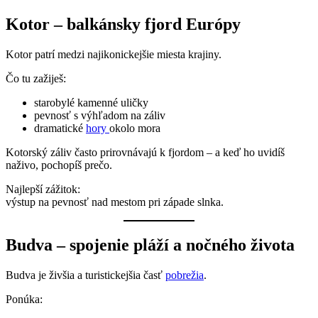
Kotor – balkánsky fjord Európy
Kotor patrí medzi najikonickejšie miesta krajiny.
Čo tu zažiješ:
starobylé kamenné uličky
pevnosť s výhľadom na záliv
dramatické
hory
okolo mora
Kotorský záliv často prirovnávajú k fjordom – a keď ho uvidíš
naživo, pochopíš prečo.
Najlepší zážitok:
výstup na pevnosť nad mestom pri západe slnka.
Budva – spojenie pláží a nočného života
Budva je živšia a turistickejšia časť
pobrežia
.
Ponúka: