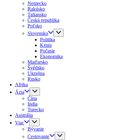
Nemecko
Rakúsko
Taliansko
Česká republika
Poľsko
Slovensko
Politika
Krimi
Počasie
Ekonomika
Maďarsko
Švédsko
Ukrajina
Rusko
Afrika
Ázia
Čína
India
Turecko
Austrália
Viac
Bývanie
Cestovanie