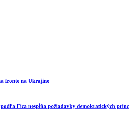
a fronte na Ukrajine
ý, podľa Fica nespĺňa požiadavky demokratických pri