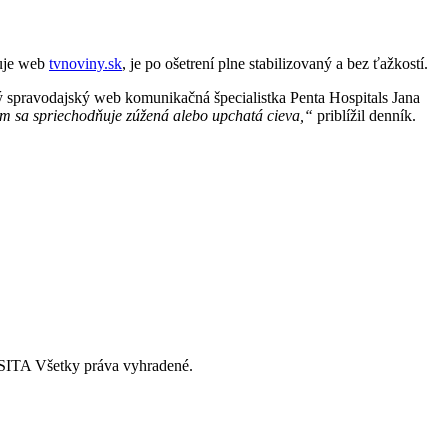
muje web
tvnoviny.sk
, je po ošetrení plne stabilizovaný a bez ťažkostí.
 spravodajský web komunikačná špecialistka Penta Hospitals Jana
om sa spriechodňuje zúžená alebo upchatá cieva,“
priblížil denník.
ITA Všetky práva vyhradené.