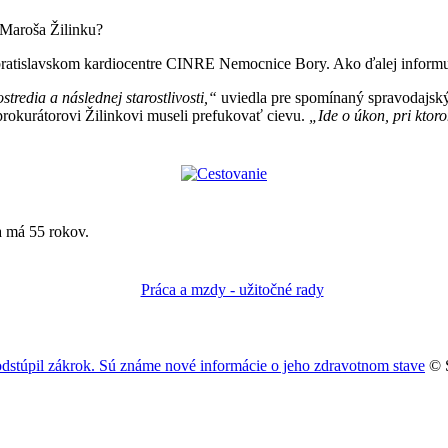
 Maroša Žilinku?
 bratislavskom kardiocentre CINRE Nemocnice Bory. Ako ďalej infor
tredia a následnej starostlivosti,“
uviedla pre spomínaný spravodajský
prokurátorovi Žilinkovi museli prefukovať cievu.
„Ide o úkon, pri ktor
a má 55 rokov.
dstúpil zákrok. Sú známe nové informácie o jeho zdravotnom stave
© S