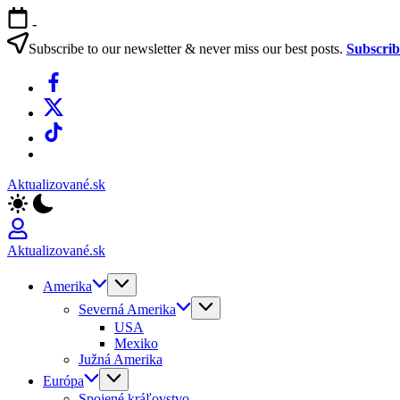
Skip
-
to
content
Subscribe to our newsletter & never miss our best posts.
Subscri
Facebook
X
TikTok
WhatsApp
Aktualizované.sk
Aktualizované.sk
Amerika
Severná Amerika
USA
Mexiko
Južná Amerika
Európa
Spojené kráľovstvo