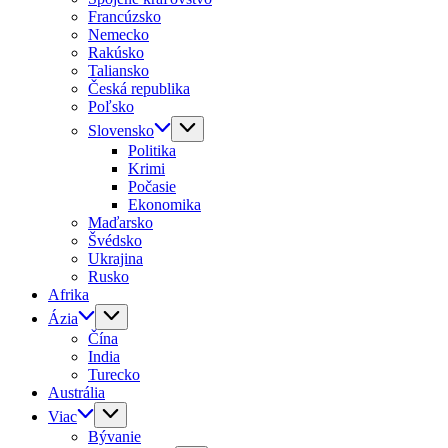
Francúzsko
Nemecko
Rakúsko
Taliansko
Česká republika
Poľsko
Slovensko
Politika
Krimi
Počasie
Ekonomika
Maďarsko
Švédsko
Ukrajina
Rusko
Afrika
Ázia
Čína
India
Turecko
Austrália
Viac
Bývanie