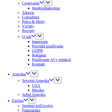
Cestovanie
#najkrajšiakrajina
Zdravie
Consulting
Práca & Mzdy
Vzťahy
Recepty
O nás
Impresum
Pravidlá používania
GDPR
Reklama
Používanie AI v redakcii
Kontakt
Amerika
Severná Amerika
USA
Mexiko
Južná Amerika
Európa
Spojené kráľovstvo
Francúzsko