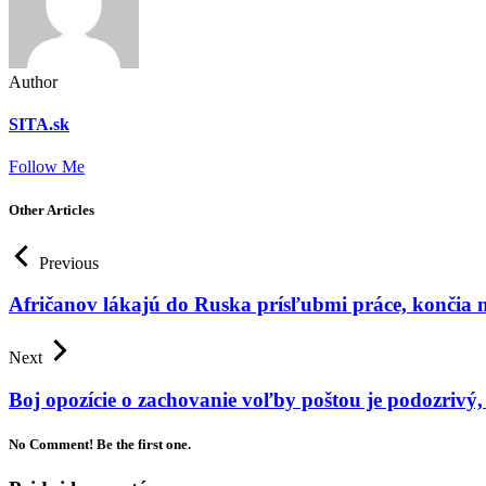
Author
SITA.sk
Follow Me
Other Articles
Previous
Afričanov lákajú do Ruska prísľubmi práce, končia n
Next
Boj opozície o zachovanie voľby poštou je podozriv
No Comment! Be the first one.