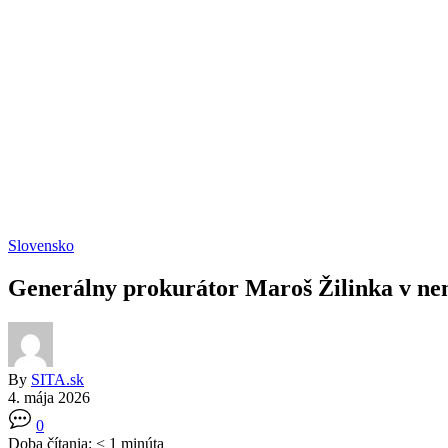
Slovensko
Generálny prokurátor Maroš Žilinka v nem
By
SITA.sk
4. mája 2026
0
Doba čítania:
< 1
minúta