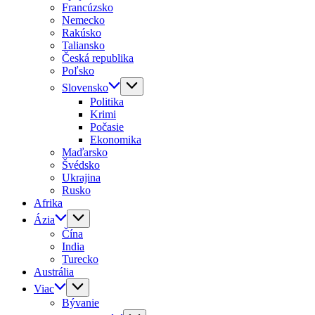
Francúzsko
Nemecko
Rakúsko
Taliansko
Česká republika
Poľsko
Slovensko
Politika
Krimi
Počasie
Ekonomika
Maďarsko
Švédsko
Ukrajina
Rusko
Afrika
Ázia
Čína
India
Turecko
Austrália
Viac
Bývanie