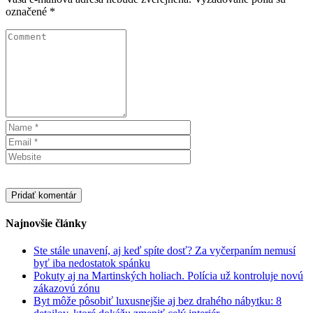
označené
*
Najnovšie články
Ste stále unavení, aj keď spíte dosť? Za vyčerpaním nemusí
byť iba nedostatok spánku
Pokuty aj na Martinských holiach. Polícia už kontroluje novú
zákazovú zónu
Byt môže pôsobiť luxusnejšie aj bez drahého nábytku: 8