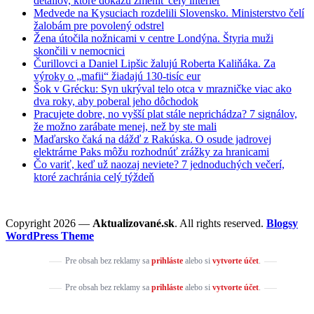
detailov, ktoré dokážu zmeniť celý interiér
Medvede na Kysuciach rozdelili Slovensko. Ministerstvo čelí
žalobám pre povolený odstrel
Žena útočila nožnicami v centre Londýna. Štyria muži
skončili v nemocnici
Čurillovci a Daniel Lipšic žalujú Roberta Kaliňáka. Za
výroky o „mafii“ žiadajú 130-tisíc eur
Šok v Grécku: Syn ukrýval telo otca v mrazničke viac ako
dva roky, aby poberal jeho dôchodok
Pracujete dobre, no vyšší plat stále neprichádza? 7 signálov,
že možno zarábate menej, než by ste mali
Maďarsko čaká na dážď z Rakúska. O osude jadrovej
elektrárne Paks môžu rozhodnúť zrážky za hranicami
Čo variť, keď už naozaj neviete? 7 jednoduchých večerí,
ktoré zachránia celý týždeň
Copyright 2026 —
Aktualizované.sk
. All rights reserved.
Blogsy
WordPress Theme
Pre obsah bez reklamy sa
prihláste
alebo si
vytvorte účet
.