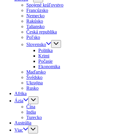
Spojené kráľovstvo
Francúzsko
Nemecko
Rakúsko
Taliansko
Česká republika
Poľsko
Slovensko
Politika
Krimi
Počasie
Ekonomika
Maďarsko
Švédsko
Ukrajina
Rusko
Afrika
Ázia
Čína
India
Turecko
Austrália
Viac