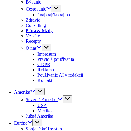
Bývanie
Cestovanie
#najkrajšiakrajina
Zdravie
Consulting
Práca & Mzdy
Vzťahy
Recepty
O nás
Impresum
Pravidlá používania
GDPR
Reklama
Používanie AI v redakcii
Kontakt
Amerika
Severná Amerika
USA
Mexiko
Južná Amerika
Európa
Spojené kráľovstvo