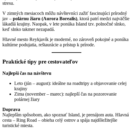
stresu.
V zimných mesiacoch môžu návštevníci zažiť fascinujúci prírodný
jav –
polárnu žiaru (Aurora Borealis)
, ktorá patrí medzi najväčšie
lákadlá krajiny. Naopak, v lete ponúka Island tzv. polnočné slnko,
keď slnko takmer nezapadá.
Hlavné mesto Reykjavík je moderné, no zároveň pokojné a ponúka
kultúrne podujatia, reštaurácie a prístup k prírode.
Praktické tipy pre cestovateľov
Najlepší čas na návštevu
Leto (jún – august): ideálne na roadtripy a objavovanie celej
krajiny
Zima (november – marec): najlepší čas na pozorovanie
polárnej žiary
Doprava
Najlepším spôsobom, ako spoznať Island, je prenájom auta. Hlavná
cesta – Ring Road – obieha celý ostrov a spája najdôležitejšie
turistické miesta.