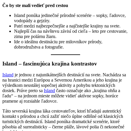
Čo by ste mali vedieť pred cestou
Island ponúka jedinečné prírodné scenérie – sopky, ľadovce,
vodopády a gejzíry.
Patrí medzi najbezpečnejšie a najčistejšie krajiny na svete.
Najlepší čas na návštevu závisí od cieľa – leto pre cestovanie,
zima pre polárnu žiaru.
Ide o ideálnu destináciu pre milovníkov prírody,
dobrodružstva a fotografie.
Island – fascinujúca krajina kontrastov
Island
je jednou z najunikátnejších destinácií na svete. Nachádza sa
na hranici medzi Európou a Severnou Amerikou a jeho krajina je
výsledkom neustálej sopečnej aktivity a pohybu tektonických
dosiek. Práve preto sa
Island
často označuje ako „krajina ohňa a
ľadu“ – na jednom mieste môžete vidieť aktívne sopky, horúce
pramene aj rozsiahle ľadovce.
Táto severská krajina láka cestovateľov, ktorí hľadajú autentický
kontakt s prírodou a chcú zažiť niečo úplne odlišné od klasických
turistických destinácií. Island ponúka dramatické scenérie, ktoré
pôsobia až surrealisticky – čierne pláže, lávové polia či nekonečné