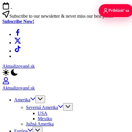
Skip
-
to
Prihlásiť sa
content
Subscribe to our newsletter & never miss our best posts.
Subscribe Now!
Facebook
X
TikTok
WhatsApp
Aktualizované.sk
Aktualizované.sk
Amerika
Severná Amerika
USA
Mexiko
Južná Amerika
Európa