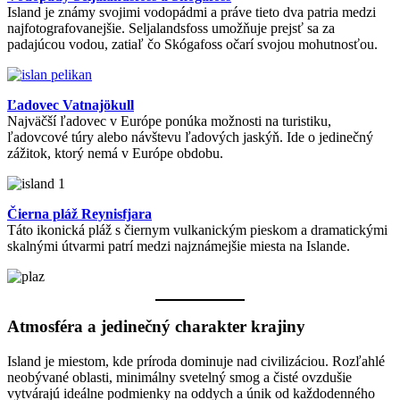
Island je známy svojimi vodopádmi a práve tieto dva patria medzi
najfotografovanejšie. Seljalandsfoss umožňuje prejsť sa za
padajúcou vodou, zatiaľ čo Skógafoss očarí svojou mohutnosťou.
Ľadovec Vatnajökull
Najväčší ľadovec v Európe ponúka možnosti na turistiku,
ľadovcové túry alebo návštevu ľadových jaskýň. Ide o jedinečný
zážitok, ktorý nemá v Európe obdobu.
Čierna pláž Reynisfjara
Táto ikonická pláž s čiernym vulkanickým pieskom a dramatickými
skalnými útvarmi patrí medzi najznámejšie miesta na Islande.
Atmosféra a jedinečný charakter krajiny
Island je miestom, kde príroda dominuje nad civilizáciou. Rozľahlé
neobývané oblasti, minimálny svetelný smog a čisté ovzdušie
vytvárajú ideálne podmienky na oddych a únik od každodenného