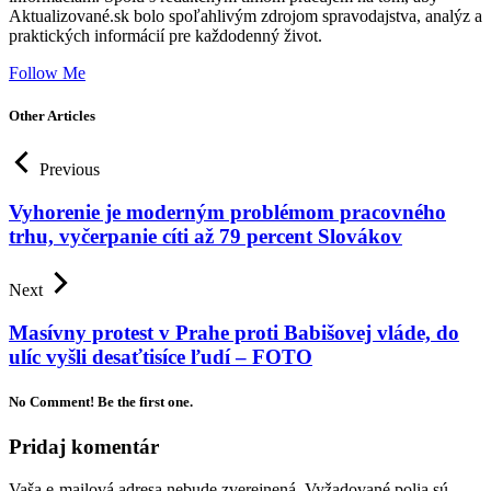
Aktualizované.sk bolo spoľahlivým zdrojom spravodajstva, analýz a
praktických informácií pre každodenný život.
Follow Me
Other Articles
Previous
Vyhorenie je moderným problémom pracovného
trhu, vyčerpanie cíti až 79 percent Slovákov
Next
Masívny protest v Prahe proti Babišovej vláde, do
ulíc vyšli desaťtisíce ľudí – FOTO
No Comment! Be the first one.
Pridaj komentár
Vaša e-mailová adresa nebude zverejnená.
Vyžadované polia sú