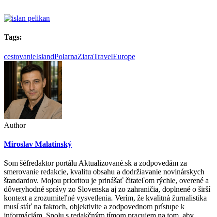
Tags:
cestovanie
Island
PolarnaZiara
TravelEurope
Author
Miroslav Malatinský
Som šéfredaktor portálu Aktualizované.sk a zodpovedám za
smerovanie redakcie, kvalitu obsahu a dodržiavanie novinárskych
štandardov. Mojou prioritou je prinášať čitateľom rýchle, overené a
dôveryhodné správy zo Slovenska aj zo zahraničia, doplnené o širší
kontext a zrozumiteľné vysvetlenia. Verím, že kvalitná žurnalistika
musí stáť na faktoch, objektivite a zodpovednom prístupe k
informáciám. Spolu s redakčným tímom pracujem na tom, aby