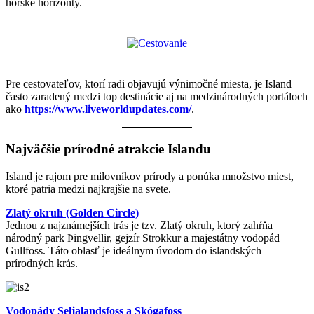
horské horizonty.
Pre cestovateľov, ktorí radi objavujú výnimočné miesta, je Island
často zaradený medzi top destinácie aj na medzinárodných portáloch
ako
https://www.liveworldupdates.com/
.
Najväčšie prírodné atrakcie Islandu
Island je rajom pre milovníkov prírody a ponúka množstvo miest,
ktoré patria medzi najkrajšie na svete.
Zlatý okruh (Golden Circle)
Jednou z najznámejších trás je tzv. Zlatý okruh, ktorý zahŕňa
národný park Þingvellir, gejzír Strokkur a majestátny vodopád
Gullfoss. Táto oblasť je ideálnym úvodom do islandských
prírodných krás.
Vodopády Seljalandsfoss a Skógafoss