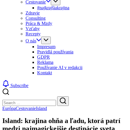
Cestovanie
#najkrajšiakrajina
Zdravie
Consulting
Práca & Mzdy
Vzťahy
Recepty
O nás
Impresum
Pravidlá používania
GDPR
Reklama
Používanie AI v redakcii
Kontakt
Subscribe
Close
Search
Search
Európa
Cestovanie
Island
Island: krajina ohňa a ľadu, ktorá patrí
medzi najmagickejšie destinácie sveta