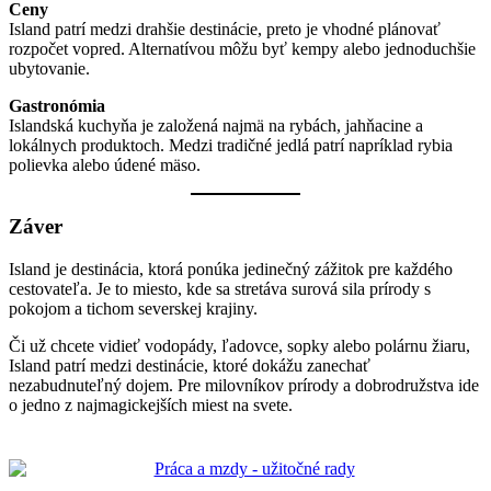
Ceny
Island patrí medzi drahšie destinácie, preto je vhodné plánovať
rozpočet vopred. Alternatívou môžu byť kempy alebo jednoduchšie
ubytovanie.
Gastronómia
Islandská kuchyňa je založená najmä na rybách, jahňacine a
lokálnych produktoch. Medzi tradičné jedlá patrí napríklad rybia
polievka alebo údené mäso.
Záver
Island je destinácia, ktorá ponúka jedinečný zážitok pre každého
cestovateľa. Je to miesto, kde sa stretáva surová sila prírody s
pokojom a tichom severskej krajiny.
Či už chcete vidieť vodopády, ľadovce, sopky alebo polárnu žiaru,
Island patrí medzi destinácie, ktoré dokážu zanechať
nezabudnuteľný dojem. Pre milovníkov prírody a dobrodružstva ide
o jedno z najmagickejších miest na svete.