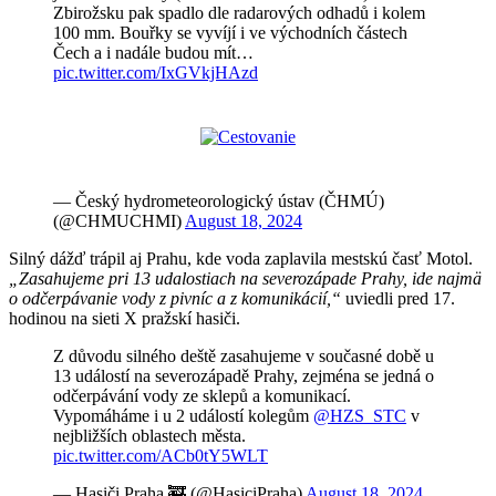
Zbirožsku pak spadlo dle radarových odhadů i kolem
100 mm. Bouřky se vyvíjí i ve východních částech
Čech a i nadále budou mít…
pic.twitter.com/IxGVkjHAzd
— Český hydrometeorologický ústav (ČHMÚ)
(@CHMUCHMI)
August 18, 2024
Silný dážď trápil aj Prahu, kde voda zaplavila mestskú časť Motol.
„Zasahujeme pri 13 udalostiach na severozápade Prahy, ide najmä
o odčerpávanie vody z pivníc a z komunikácií,“
uviedli pred 17.
hodinou na sieti X pražskí hasiči.
Z důvodu silného deště zasahujeme v současné době u
13 událostí na severozápadě Prahy, zejména se jedná o
odčerpávání vody ze sklepů a komunikací.
Vypomáháme i u 2 událostí kolegům
@HZS_STC
v
nejbližších oblastech města.
pic.twitter.com/ACb0tY5WLT
— Hasiči Praha 🚒 (@HasiciPraha)
August 18, 2024