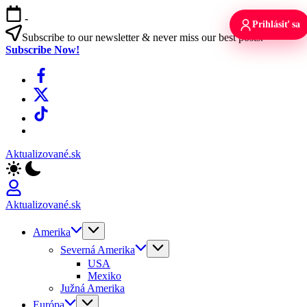
Skip
-
to
Prihlásiť sa
content
Subscribe to our newsletter & never miss our best posts.
Subscribe Now!
Facebook
X
TikTok
WhatsApp
Aktualizované.sk
Aktualizované.sk
Amerika
Severná Amerika
USA
Mexiko
Južná Amerika
Európa