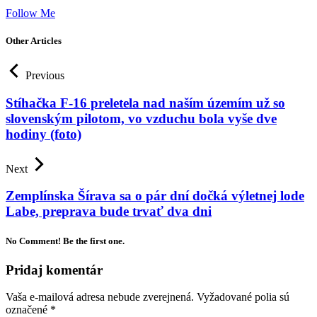
Follow Me
Other Articles
Previous
Stíhačka F-16 preletela nad naším územím už so
slovenským pilotom, vo vzduchu bola vyše dve
hodiny (foto)
Next
Zemplínska Šírava sa o pár dní dočká výletnej lode
Labe, preprava bude trvať dva dni
No Comment! Be the first one.
Pridaj komentár
Vaša e-mailová adresa nebude zverejnená.
Vyžadované polia sú
označené
*