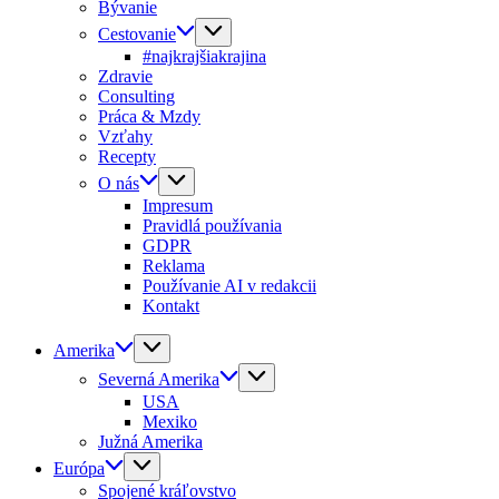
Bývanie
Cestovanie
#najkrajšiakrajina
Zdravie
Consulting
Práca & Mzdy
Vzťahy
Recepty
O nás
Impresum
Pravidlá používania
GDPR
Reklama
Používanie AI v redakcii
Kontakt
Amerika
Severná Amerika
USA
Mexiko
Južná Amerika
Európa
Spojené kráľovstvo