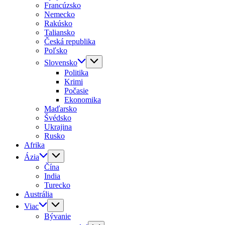
Francúzsko
Nemecko
Rakúsko
Taliansko
Česká republika
Poľsko
Slovensko
Politika
Krimi
Počasie
Ekonomika
Maďarsko
Švédsko
Ukrajina
Rusko
Afrika
Ázia
Čína
India
Turecko
Austrália
Viac
Bývanie