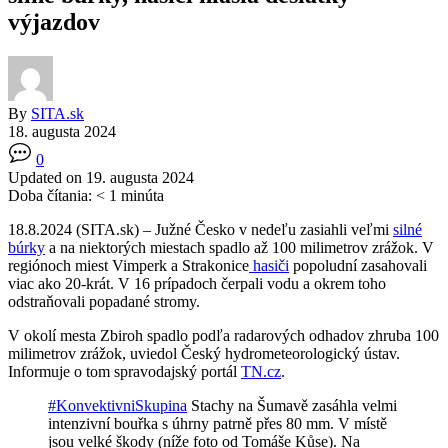
výjazdov
By
SITA.sk
18. augusta 2024
0
Updated on 19. augusta 2024
Doba čítania:
< 1
minúta
18.8.2024 (SITA.sk) – Južné Česko v nedeľu zasiahli veľmi
silné
búrky
a na niektorých miestach spadlo až 100 milimetrov zrážok. V
regiónoch miest Vimperk a Strakonice
hasiči
popoludní zasahovali
viac ako 20-krát. V 16 prípadoch čerpali vodu a okrem toho
odstraňovali popadané stromy.
V okolí mesta Zbiroh spadlo podľa radarových odhadov zhruba 100
milimetrov zrážok, uviedol Český hydrometeorologický ústav.
Informuje o tom spravodajský portál
TN.cz
.
#KonvektivniSkupina
Stachy na Šumavě zasáhla velmi
intenzivní bouřka s úhrny patrně přes 80 mm. V místě
jsou velké škody (níže foto od Tomáše Kůse). Na