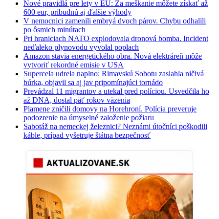
Nové pravidlá pre lety v EÚ: Za meškanie môžete získať až
600 eur, pribudnú aj ďalšie výhody
V nemocnici zamenili embryá dvoch párov. Chybu odhalili
po ôsmich minútach
Pri hraniciach NATO explodovala dronová bomba. Incident
neďaleko plynovodu vyvolal poplach
Amazon stavia energetického obra. Nová elektráreň môže
vytvoriť rekordné emisie v USA
Supercela udrela naplno: Rimavskú Sobotu zasiahla ničivá
búrka, objavil sa aj jav pripomínajúci tornádo
Prevádzal 11 migrantov a utekal pred políciou. Usvedčila ho
až DNA, dostal päť rokov väzenia
Plamene zničili domovy na Horehroní. Polícia preveruje
podozrenie na úmyselné založenie požiaru
Sabotáž na nemeckej železnici? Neznámi útočníci poškodili
káble, prípad vyšetruje štátna bezpečnosť