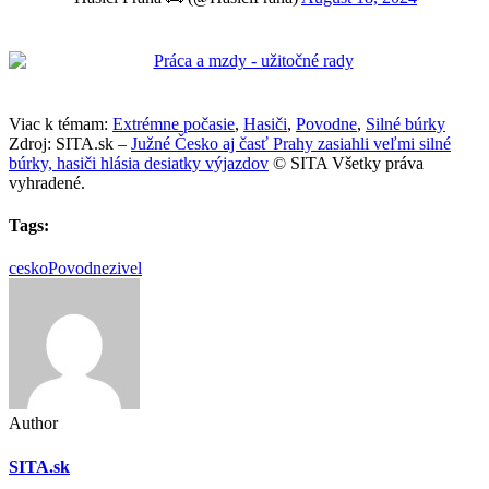
Viac k témam:
Extrémne počasie
,
Hasiči
,
Povodne
,
Silné búrky
Zdroj: SITA.sk –
Južné Česko aj časť Prahy zasiahli veľmi silné
búrky, hasiči hlásia desiatky výjazdov
© SITA Všetky práva
vyhradené.
Tags:
cesko
Povodne
zivel
Author
SITA.sk