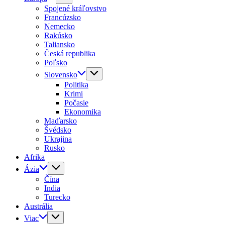
Spojené kráľovstvo
Francúzsko
Nemecko
Rakúsko
Taliansko
Česká republika
Poľsko
Slovensko
Politika
Krimi
Počasie
Ekonomika
Maďarsko
Švédsko
Ukrajina
Rusko
Afrika
Ázia
Čína
India
Turecko
Austrália
Viac