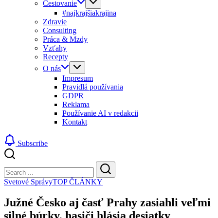
Cestovanie
#najkrajšiakrajina
Zdravie
Consulting
Práca & Mzdy
Vzťahy
Recepty
O nás
Impresum
Pravidlá používania
GDPR
Reklama
Používanie AI v redakcii
Kontakt
Subscribe
Close
Search
Search
Svetové Správy
TOP ČLÁNKY
Južné Česko aj časť Prahy zasiahli veľmi
silné búrky, hasiči hlásia desiatky