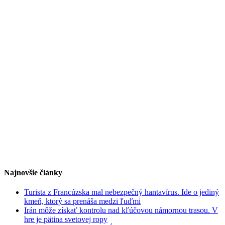
Najnovšie články
Turista z Francúzska mal nebezpečný hantavírus. Ide o jediný
kmeň, ktorý sa prenáša medzi ľuďmi
Irán môže získať kontrolu nad kľúčovou námornou trasou. V
hre je pätina svetovej ropy