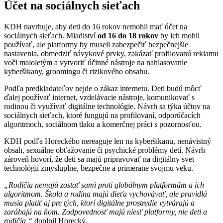
Účet na sociálnych sieťach
KDH navrhuje, aby deti do 16 rokov nemohli mať účet na
sociálnych sieťach. Mladiství
od 16 do 18 rokov
by ich mohli
používať, ale platformy by museli zabezpečiť bezpečnejšie
nastavenia, obmedziť návykové prvky, zakázať profilovanú reklamu
voči maloletým a vytvoriť účinné nástroje na nahlasovanie
kyberšikany, groomingu či rizikového obsahu.
Podľa predkladateľov nejde o zákaz internetu. Deti budú môcť
ďalej používať internet, vzdelávacie nástroje, komunikovať s
rodinou či využívať digitálne technológie. Návrh sa týka účtov na
sociálnych sieťach, ktoré fungujú na profilovaní, odporúčacích
algoritmoch, sociálnom tlaku a komerčnej práci s pozornosťou.
KDH podľa Horeckého nereaguje len na kyberšikanu, nenávistný
obsah, sexuálne obťažovanie či psychické problémy detí. Návrh
zároveň hovorí, že deti sa majú pripravovať na digitálny svet
technológií zmysluplne, bezpečne a primerane svojmu veku.
„Rodičia nemajú zostať sami proti globálnym platformám a ich
algoritmom. Škola a rodina majú dieťa vychovávať, ale pravidlá
musia platiť aj pre tých, ktorí digitálne prostredie vytvárajú a
zarábajú na ňom. Zodpovednosť majú niesť platformy, nie deti a
rodičia,“
doplnil Horecký.