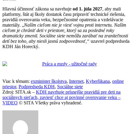
Hlavná účinnosť zákona sa navrhuje
od 1. júla 2027
, aby mali
platformy, štát aj školy dostatok času pripraviť technické riešenia,
pravidlá overovania veku, bezpečnostné opatrenia a vzdelávacie
materiály. „
Naším cieľom nie je viesť vojnu proti internetu. Naším
cieľom je chrániť deti v priestore, ktorý sa za posledné roky
dramaticky zmenil. Sociálne siete nemôžu zarábať na zraniteľnosti
detí bez toho, aby niesli jasnú zodpovednosť,“
uzavrel podpredseda
KDH Ján Horecký.
Viac k témam:
exminister školstva
,
Internet
,
Kyberšikana
,
online
priestor
,
Podpredseda KDH
,
Sociálne siete
Zdroj: SITA.sk –
KDH navrhuje prísnejšie pravidlá pre deti na
sociálnych sieťach, zaviesť chce aj povinné overovanie veku –
VIDEO
© SITA Všetky práva vyhradené.