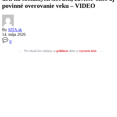
povinné overovanie veku – VIDEO
By
SITA.sk
14. mája 2026
0
Pre obsah bez reklamy sa
prihláste
alebo si
vytvorte účet
.