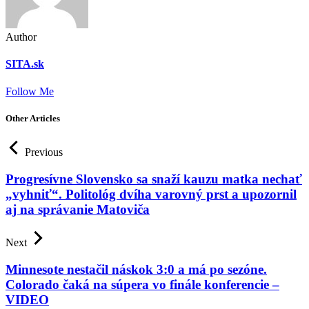
Author
SITA.sk
Follow Me
Other Articles
Previous
Progresívne Slovensko sa snaží kauzu matka nechať
„vyhniť“. Politológ dvíha varovný prst a upozornil
aj na správanie Matoviča
Next
Minnesote nestačil náskok 3:0 a má po sezóne.
Colorado čaká na súpera vo finále konferencie –
VIDEO