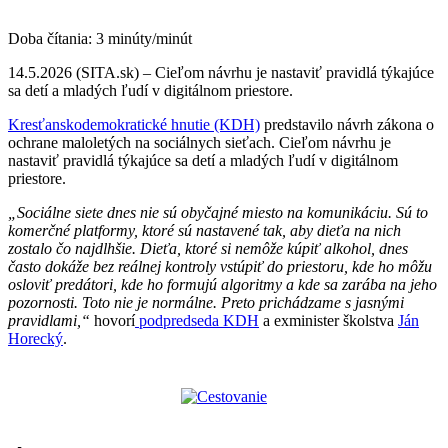
Doba čítania:
3
minúty/minút
14.5.2026 (SITA.sk) – Cieľom návrhu je nastaviť pravidlá týkajúce
sa detí a mladých ľudí v digitálnom priestore.
Kresťanskodemokratické hnutie (KDH)
predstavilo návrh zákona o
ochrane maloletých na sociálnych sieťach. Cieľom návrhu je
nastaviť pravidlá týkajúce sa detí a mladých ľudí v digitálnom
priestore.
„Sociálne siete dnes nie sú obyčajné miesto na komunikáciu. Sú to
komerčné platformy, ktoré sú nastavené tak, aby dieťa na nich
zostalo čo najdlhšie. Dieťa, ktoré si nemôže kúpiť alkohol, dnes
často dokáže bez reálnej kontroly vstúpiť do priestoru, kde ho môžu
osloviť predátori, kde ho formujú algoritmy a kde sa zarába na jeho
pozornosti. Toto nie je normálne. Preto prichádzame s jasnými
pravidlami,“
hovorí
podpredseda KDH
a exminister školstva
Ján
Horecký
.