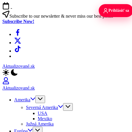
Skip
-
to
Prihlásiť sa
content
Subscribe to our newsletter & never miss our best posts.
Subscribe Now!
Facebook
X
TikTok
WhatsApp
Aktualizované.sk
Aktualizované.sk
Amerika
Severná Amerika
USA
Mexiko
Južná Amerika
Európa