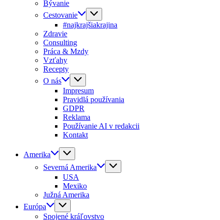
Bývanie
Cestovanie
#najkrajšiakrajina
Zdravie
Consulting
Práca & Mzdy
Vzťahy
Recepty
O nás
Impresum
Pravidlá používania
GDPR
Reklama
Používanie AI v redakcii
Kontakt
Amerika
Severná Amerika
USA
Mexiko
Južná Amerika
Európa
Spojené kráľovstvo