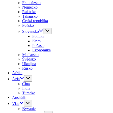
Francúzsko
Nemecko
Rakúsko
Taliansko
Česká republika
Poľsko
Slovensko
Politika
Krimi
Počasie
Ekonomika
Maďarsko
Švédsko
Ukrajina
Rusko
Afrika
Ázia
Čína
India
Turecko
Austrália
Viac
Bývanie