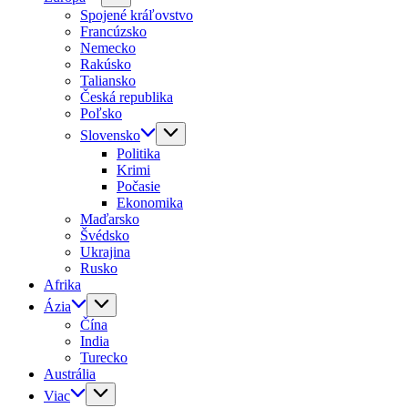
Spojené kráľovstvo
Francúzsko
Nemecko
Rakúsko
Taliansko
Česká republika
Poľsko
Slovensko
Politika
Krimi
Počasie
Ekonomika
Maďarsko
Švédsko
Ukrajina
Rusko
Afrika
Ázia
Čína
India
Turecko
Austrália
Viac