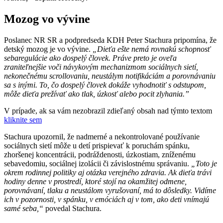
Mozog vo vývine
Poslanec NR SR a podpredseda KDH Peter Stachura pripomína, že
detský mozog je vo vývine.
„Dieťa ešte nemá rovnakú schopnosť
sebaregulácie ako dospelý človek. Práve preto je oveľa
zraniteľnejšie voči návykovým mechanizmom sociálnych sietí,
nekonečnému scrollovaniu, neustálym notifikáciám a porovnávaniu
sa s inými. To, čo dospelý človek dokáže vyhodnotiť s odstupom,
môže dieťa prežívať ako tlak, úzkosť alebo pocit zlyhania.”
V prípade, ak sa vám nezobrazil zdieľaný obsah nad týmto textom
kliknite sem
Stachura upozornil, že nadmerné a nekontrolované používanie
sociálnych sietí môže u detí prispievať k poruchám spánku,
zhoršenej koncentrácii, podráždenosti, úzkostiam, zníženému
sebavedomiu, sociálnej izolácii či závislostnému správaniu.
„Toto je
okrem rodinnej politiky aj otázka verejného zdravia. Ak dieťa trávi
hodiny denne v prostredí, ktoré stojí na okamžitej odmene,
porovnávaní, tlaku a neustálom vyrušovaní, má to dôsledky. Vidíme
ich v pozornosti, v spánku, v emóciách aj v tom, ako deti vnímajú
samé seba,“
povedal Stachura.