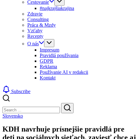
Cestovanie
#najkrajšiakrajina
Zdravie
Consulting
Práca & Mzdy
Vzťahy
Recepty
O nás
Impresum
Pravidlá používania
GDPR
Reklama
Používanie AI v redakcii
Kontakt
Subscribe
Close
Search
Search
Slovensko
KDH navrhuje prísnejšie pravidlá pre
deti na sociálnych sieťach, zaviesť chce aj