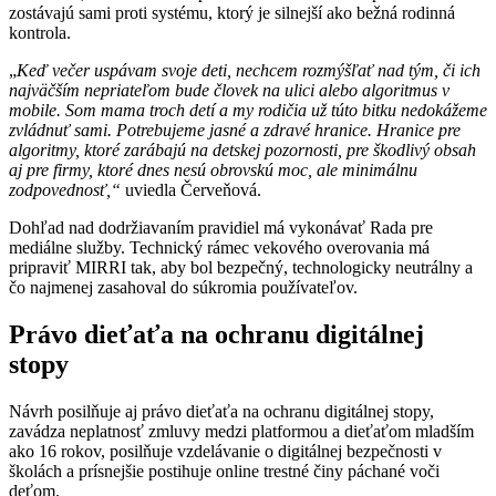
zostávajú sami proti systému, ktorý je silnejší ako bežná rodinná
kontrola.
„
Keď večer uspávam svoje deti, nechcem rozmýšľať nad tým, či ich
najväčším nepriateľom bude človek na ulici alebo algoritmus v
mobile. Som mama troch detí a my rodičia už túto bitku nedokážeme
zvládnuť sami. Potrebujeme jasné a zdravé hranice. Hranice pre
algoritmy, ktoré zarábajú na detskej pozornosti, pre škodlivý obsah
aj pre firmy, ktoré dnes nesú obrovskú moc, ale minimálnu
zodpovednosť,“
uviedla Červeňová.
Dohľad nad dodržiavaním pravidiel má vykonávať Rada pre
mediálne služby. Technický rámec vekového overovania má
pripraviť MIRRI tak, aby bol bezpečný, technologicky neutrálny a
čo najmenej zasahoval do súkromia používateľov.
Právo dieťaťa na ochranu digitálnej
stopy
Návrh posilňuje aj právo dieťaťa na ochranu digitálnej stopy,
zavádza neplatnosť zmluvy medzi platformou a dieťaťom mladším
ako 16 rokov, posilňuje vzdelávanie o digitálnej bezpečnosti v
školách a prísnejšie postihuje online trestné činy páchané voči
deťom.