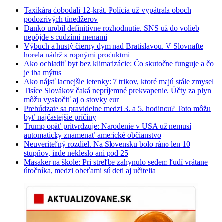
Taxikára dobodali 12-krát. Polícia už vypátrala oboch
podozrivých tínedžerov
Danko urobil definitívne rozhodnutie. SNS už do volieb
nepôjde s cudzími menami
Výbuch a hustý čierny dym nad Bratislavou. V Slovnafte
horela nádrž s ropnými produktmi
Ako ochladiť byt bez klimatizácie: Čo skutočne funguje a čo
je iba mýtus
Ako nájsť lacnejšie letenky: 7 trikov, ktoré majú stále zmysel
Tisíce Slovákov čaká nepríjemné prekvapenie. Účty za plyn
môžu vyskočiť aj o stovky eur
Prebúdzate sa pravidelne medzi 3. a 5. hodinou? Toto môžu
byť najčastejšie príčiny
Trump opäť pritvrdzuje: Narodenie v USA už nemusí
automaticky znamenať americké občianstvo
Neuveriteľný rozdiel. Na Slovensku bolo ráno len 10
stupňov, inde nekleslo ani pod 25
Masaker na škole: Pri streľbe zahynulo sedem ľudí vrátane
útočníka, medzi obeťami sú deti aj učitelia