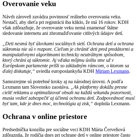
Overovanie veku
Návrh zároveň zavádza povinnosť reálneho overovania veku.
Nestačí, aby dieťa pri registrácii iba kliklo, že má 16 rokov. KDH
však zdôrazňuje, že overovanie veku nemá znamenať štátne
sledovanie internetu ani zhromažďovanie citlivých údajov detí.
„Deti nesmú byť úlovkami sociálnych sietí. Ochrana detí a ochrana
súkromia nie sú v rozpore. Cieľom je chrániť deti pred predátormi a
manipulatívnymi algoritmami technicky neutrálnym spôsobom,
ktorý chráni aj súkromie. Aj vďaka môjmu úsiliu sme už v
Európskom parlamente prišli so základným rámcom, o ktorom sa
ďalej diskutuje,“
uviedla europoslankyňa KDH
Miriam Lexmann
.
Samozrejme sú potrebné kroky aj na národnej úrovni. A podľa
Lexmann tam Slovensko zaostáva.
„Ak platformy dokážu presne
cieliť reklamu a optimalizovať obsah na každú sekundu pozornosti,
musia vedieť zabezpečiť aj účinnú ochranu detí. Zodpovednosť musí
byť tam, kde je dnes moc, technológia aj zisk,“
doplnila Lexmann.
Ochrana v online priestore
Predsedníčka konzília pre sociálne veci KDH Mária Červeňová
zdôraznila, že rodičia dnes pri ochrane detí v online priestore často