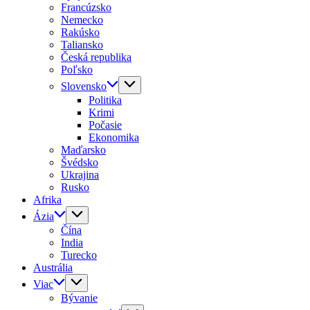
Francúzsko
Nemecko
Rakúsko
Taliansko
Česká republika
Poľsko
Slovensko
Politika
Krimi
Počasie
Ekonomika
Maďarsko
Švédsko
Ukrajina
Rusko
Afrika
Ázia
Čína
India
Turecko
Austrália
Viac
Bývanie