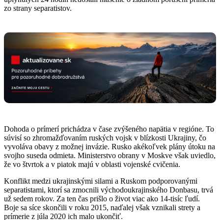
zo strany separatistov.
Dohoda o prímerí prichádza v čase zvýšeného napätia v regióne. To
súvisí so zhromažďovaním ruských vojsk v blízkosti Ukrajiny, čo
vyvoláva obavy z možnej invázie. Rusko akékoľvek plány útoku na
svojho suseda odmieta. Ministerstvo obrany v Moskve však uviedlo,
že vo štvrtok a v piatok majú v oblasti vojenské cvičenia.
Konflikt medzi ukrajinskými silami a Ruskom podporovanými
separatistami, ktorí sa zmocnili východoukrajinského Donbasu, trvá
už sedem rokov. Za ten čas prišlo o život viac ako 14-tisíc ľudí.
Boje sa síce skončili v roku 2015, naďalej však vznikali strety a
prímerie z júla 2020 ich malo ukončiť.