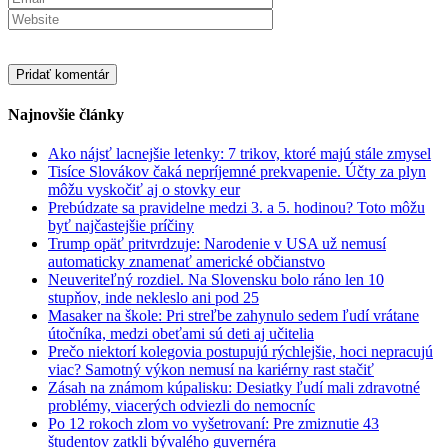
Najnovšie články
Ako nájsť lacnejšie letenky: 7 trikov, ktoré majú stále zmysel
Tisíce Slovákov čaká nepríjemné prekvapenie. Účty za plyn
môžu vyskočiť aj o stovky eur
Prebúdzate sa pravidelne medzi 3. a 5. hodinou? Toto môžu
byť najčastejšie príčiny
Trump opäť pritvrdzuje: Narodenie v USA už nemusí
automaticky znamenať americké občianstvo
Neuveriteľný rozdiel. Na Slovensku bolo ráno len 10
stupňov, inde nekleslo ani pod 25
Masaker na škole: Pri streľbe zahynulo sedem ľudí vrátane
útočníka, medzi obeťami sú deti aj učitelia
Prečo niektorí kolegovia postupujú rýchlejšie, hoci nepracujú
viac? Samotný výkon nemusí na kariérny rast stačiť
Zásah na známom kúpalisku: Desiatky ľudí mali zdravotné
problémy, viacerých odviezli do nemocníc
Po 12 rokoch zlom vo vyšetrovaní: Pre zmiznutie 43
študentov zatkli bývalého guvernéra