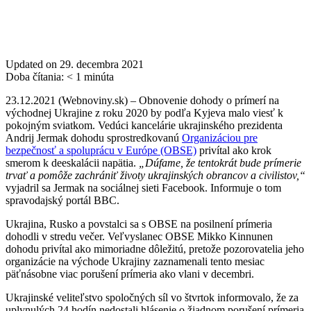
Updated on 29. decembra 2021
Doba čítania:
< 1
minúta
23.12.2021 (Webnoviny.sk) – Obnovenie dohody o prímerí na
východnej Ukrajine z roku 2020 by podľa Kyjeva malo viesť k
pokojným sviatkom. Vedúci kancelárie ukrajinského prezidenta
Andrij Jermak dohodu sprostredkovanú
Organizáciou pre
bezpečnosť a spoluprácu v Európe (OBSE)
privítal ako krok
smerom k deeskalácii napätia.
„Dúfame, že tentokrát bude prímerie
trvať a pomôže zachrániť životy ukrajinských obrancov a civilistov,“
vyjadril sa Jermak na sociálnej sieti Facebook. Informuje o tom
spravodajský portál BBC.
Ukrajina, Rusko a povstalci sa s OBSE na posilnení prímeria
dohodli v stredu večer. Veľvyslanec OBSE Mikko Kinnunen
dohodu privítal ako mimoriadne dôležitú, pretože pozorovatelia jeho
organizácie na východe Ukrajiny zaznamenali tento mesiac
päťnásobne viac porušení prímeria ako vlani v decembri.
Ukrajinské veliteľstvo spoločných síl vo štvrtok informovalo, že za
uplynulých 24 hodín nedostali hlásenie o žiadnom porušení prímeria