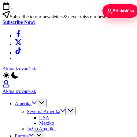
Skip
-
to
Prihlásiť sa
content
Subscribe to our newsletter & never miss our best posts.
Subscribe Now!
Facebook
X
TikTok
WhatsApp
Aktualizované.sk
Aktualizované.sk
Amerika
Severná Amerika
USA
Mexiko
Južná Amerika
Európa