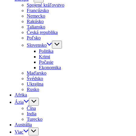
Spojené kráľovstvo
Francúzsko
Nemecko
Rakúsko
Taliansko
Česká republika
Poľsko
Slovensko
Politika
Krimi
Počasie
Ekonomika
Maďarsko
Švédsko
Ukrajina
Rusko
Afrika
Ázia
Čína
India
Turecko
Austrália
Viac