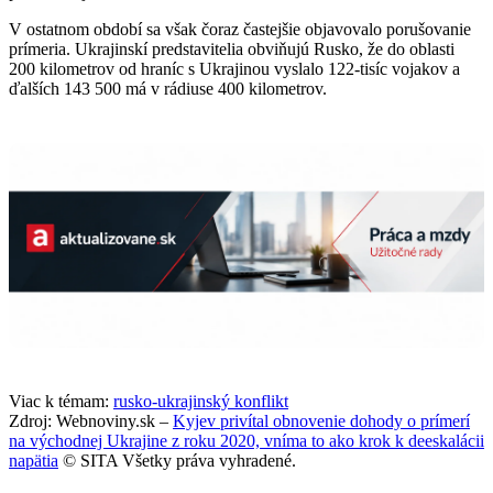
V ostatnom období sa však čoraz častejšie objavovalo porušovanie
prímeria. Ukrajinskí predstavitelia obviňujú Rusko, že do oblasti
200 kilometrov od hraníc s Ukrajinou vyslalo 122-tisíc vojakov a
ďalších 143 500 má v rádiuse 400 kilometrov.
Viac k témam:
rusko-ukrajinský konflikt
Zdroj: Webnoviny.sk –
Kyjev privítal obnovenie dohody o prímerí
na východnej Ukrajine z roku 2020, vníma to ako krok k deeskalácii
napätia
© SITA Všetky práva vyhradené.