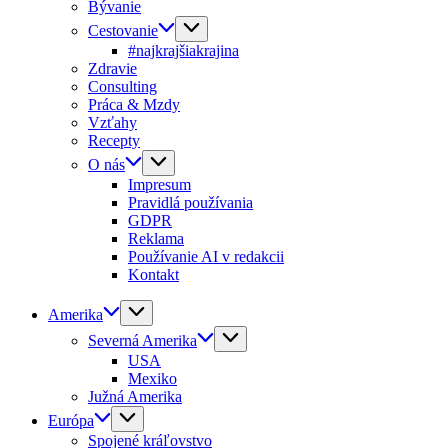
Bývanie
Cestovanie
#najkrajšiakrajina
Zdravie
Consulting
Práca & Mzdy
Vzťahy
Recepty
O nás
Impresum
Pravidlá používania
GDPR
Reklama
Používanie AI v redakcii
Kontakt
Amerika
Severná Amerika
USA
Mexiko
Južná Amerika
Európa
Spojené kráľovstvo