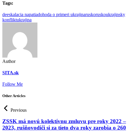
Tags:
deeskalacia napatia
dohoda o primeri ukrajina
rusko
ruskoukrajinsky
konflikt
ukrajina
Author
SITA.sk
Follow Me
Other Articles
Previous
ZSSK má novú kolektívnu zmluvu pre roky 2022 –
2023, rušňovodiči si za tieto dva roky zarobia o 260