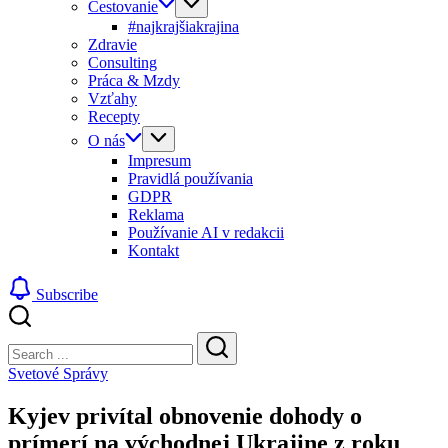
Cestovanie
#najkrajšiakrajina
Zdravie
Consulting
Práca & Mzdy
Vzťahy
Recepty
O nás
Impresum
Pravidlá používania
GDPR
Reklama
Používanie AI v redakcii
Kontakt
Subscribe
Close
Search
Search
Svetové Správy
Kyjev privítal obnovenie dohody o
prímerí na východnej Ukrajine z roku