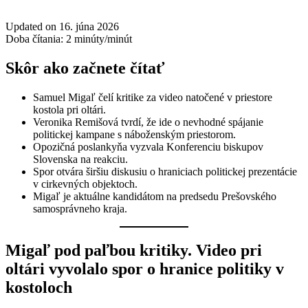
Updated on 16. júna 2026
Doba čítania:
2
minúty/minút
Skôr ako začnete čítať
Samuel Migaľ čelí kritike za video natočené v priestore
kostola pri oltári.
Veronika Remišová tvrdí, že ide o nevhodné spájanie
politickej kampane s náboženským priestorom.
Opozičná poslankyňa vyzvala Konferenciu biskupov
Slovenska na reakciu.
Spor otvára širšiu diskusiu o hraniciach politickej prezentácie
v cirkevných objektoch.
Migaľ je aktuálne kandidátom na predsedu Prešovského
samosprávneho kraja.
Migaľ pod paľbou kritiky. Video pri
oltári vyvolalo spor o hranice politiky v
kostoloch