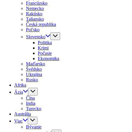
Francúzsko
Nemecko
Rakúsko
Taliansko
Česká republika
Poľsko
Slovensko
Politika
Krimi
Počasie
Ekonomika
Maďarsko
Švédsko
Ukrajina
Rusko
Afrika
Ázia
Čína
India
Turecko
Austrália
Viac
Bývanie