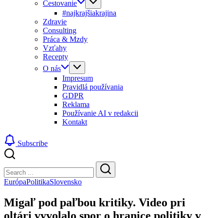
Cestovanie
#najkrajšiakrajina
Zdravie
Consulting
Práca & Mzdy
Vzťahy
Recepty
O nás
Impresum
Pravidlá používania
GDPR
Reklama
Používanie AI v redakcii
Kontakt
Subscribe
Close
Search
Search
Európa
Politika
Slovensko
Migaľ pod paľbou kritiky. Video pri
oltári vyvolalo spor o hranice politiky v