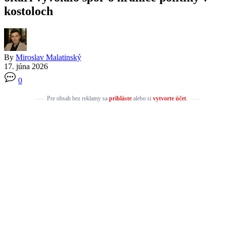
kostoloch
By
Miroslav Malatinský
17. júna 2026
0
Pre obsah bez reklamy sa
prihláste
alebo si
vytvorte účet
.