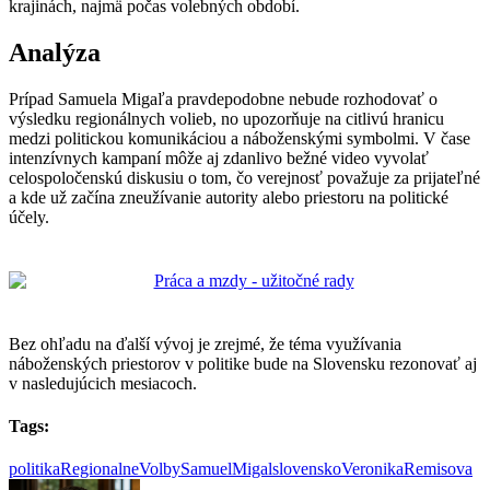
krajinách, najmä počas volebných období.
Analýza
Prípad Samuela Migaľa pravdepodobne nebude rozhodovať o
výsledku regionálnych volieb, no upozorňuje na citlivú hranicu
medzi politickou komunikáciou a náboženskými symbolmi. V čase
intenzívnych kampaní môže aj zdanlivo bežné video vyvolať
celospoločenskú diskusiu o tom, čo verejnosť považuje za prijateľné
a kde už začína zneužívanie autority alebo priestoru na politické
účely.
Bez ohľadu na ďalší vývoj je zrejmé, že téma využívania
náboženských priestorov v politike bude na Slovensku rezonovať aj
v nasledujúcich mesiacoch.
Tags:
politika
RegionalneVolby
SamuelMigal
slovensko
VeronikaRemisova