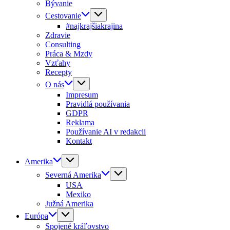
Bývanie
Cestovanie
#najkrajšiakrajina
Zdravie
Consulting
Práca & Mzdy
Vzťahy
Recepty
O nás
Impresum
Pravidlá používania
GDPR
Reklama
Používanie AI v redakcii
Kontakt
Amerika
Severná Amerika
USA
Mexiko
Južná Amerika
Európa
Spojené kráľovstvo