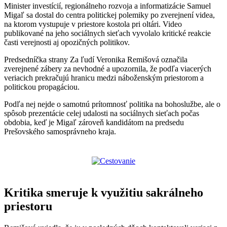
Minister investícií, regionálneho rozvoja a informatizácie Samuel
Migaľ sa dostal do centra politickej polemiky po zverejnení videa,
na ktorom vystupuje v priestore kostola pri oltári. Video
publikované na jeho sociálnych sieťach vyvolalo kritické reakcie
časti verejnosti aj opozičných politikov.
Predsedníčka strany Za ľudí Veronika Remišová označila
zverejnené zábery za nevhodné a upozornila, že podľa viacerých
veriacich prekračujú hranicu medzi náboženským priestorom a
politickou propagáciou.
Podľa nej nejde o samotnú prítomnosť politika na bohoslužbe, ale o
spôsob prezentácie celej udalosti na sociálnych sieťach počas
obdobia, keď je Migaľ zároveň kandidátom na predsedu
Prešovského samosprávneho kraja.
Kritika smeruje k využitiu sakrálneho
priestoru