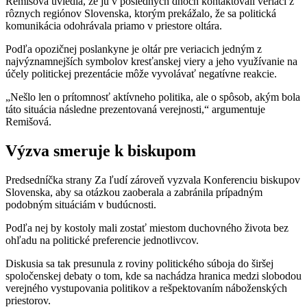
Remišová uviedla, že ju v posledných dňoch kontaktovali veriaci z
rôznych regiónov Slovenska, ktorým prekážalo, že sa politická
komunikácia odohrávala priamo v priestore oltára.
Podľa opozičnej poslankyne je oltár pre veriacich jedným z
najvýznamnejších symbolov kresťanskej viery a jeho využívanie na
účely politickej prezentácie môže vyvolávať negatívne reakcie.
„Nešlo len o prítomnosť aktívneho politika, ale o spôsob, akým bola
táto situácia následne prezentovaná verejnosti,“ argumentuje
Remišová.
Výzva smeruje k biskupom
Predsedníčka strany Za ľudí zároveň vyzvala Konferenciu biskupov
Slovenska, aby sa otázkou zaoberala a zabránila prípadným
podobným situáciám v budúcnosti.
Podľa nej by kostoly mali zostať miestom duchovného života bez
ohľadu na politické preferencie jednotlivcov.
Diskusia sa tak presunula z roviny politického súboja do širšej
spoločenskej debaty o tom, kde sa nachádza hranica medzi slobodou
verejného vystupovania politikov a rešpektovaním náboženských
priestorov.