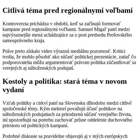
Citlivá téma pred regionálnymi voľbami
Kontroverzia prichádza v období, keď sa začínajú formovať
kampane pred regionálnymi voľbami. Samuel Migaľ patrí medzi
najvýraznejšie mená uchádzajúce sa o post predsedu Prešovského
samosprávneho kraja.
Práve preto získalo video výraznú mediálnu pozornosť. Kritici
tvrdia, že mohlo pôsobiť ako súčasť politickej prezentácie, zatiaľ čo
podporovatelia môžu argumentovať právom politika zúčastňovať sa
verejných aj náboženských podujatí.
Kostoly a politika: stará téma v novom
vydaní
Vzťah politiky a cirkví patrí na Slovensku dlhodobo medzi citlivé
spoločenské témy. Kým niektorí považujú účasť politikov na
náboženských podujatiach za prirodzenú súčasť verejného života,
iní upozorňujú na potrebu zachovať prísne oddelenie duchovného
priestoru od politických kampaní.
Podobné diskusie sa pravidelne objavujú aj v iných európskych