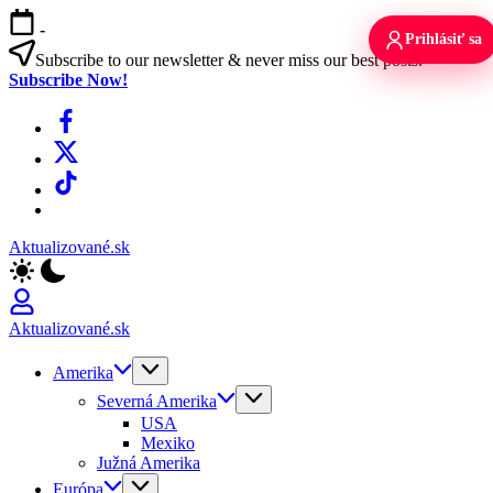
Skip
-
to
Prihlásiť sa
content
Subscribe to our newsletter & never miss our best posts.
Subscribe Now!
Facebook
X
TikTok
WhatsApp
Aktualizované.sk
Aktualizované.sk
Amerika
Severná Amerika
USA
Mexiko
Južná Amerika
Európa