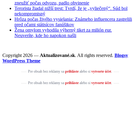
zneužiť počas odvozu, padlo obvinenie
Terorista žiadal nižší trest: Tvrdí, že je „vyliečený“. Súd bol
nekompromisný
Hrôza počas živého vysielania: Známeho influencera zastrelili
pred očami státisícov fanúšikov
Žena omylom vyhodila výherný tiket za milión eur.
Neuveríte, kde ho napokon našli
Copyright 2026 —
Aktualizované.sk
. All rights reserved.
Blogsy
WordPress Theme
Pre obsah bez reklamy sa
prihláste
alebo si
vytvorte účet
.