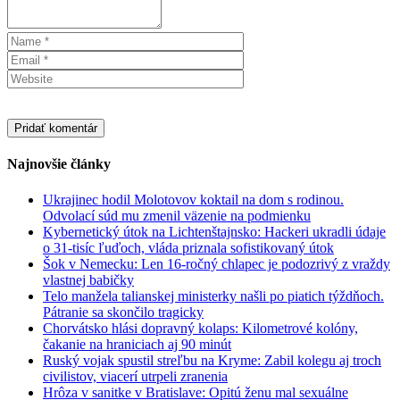
Najnovšie články
Ukrajinec hodil Molotovov koktail na dom s rodinou.
Odvolací súd mu zmenil väzenie na podmienku
Kybernetický útok na Lichtenštajnsko: Hackeri ukradli údaje
o 31-tisíc ľuďoch, vláda priznala sofistikovaný útok
Šok v Nemecku: Len 16-ročný chlapec je podozrivý z vraždy
vlastnej babičky
Telo manžela talianskej ministerky našli po piatich týždňoch.
Pátranie sa skončilo tragicky
Chorvátsko hlási dopravný kolaps: Kilometrové kolóny,
čakanie na hraniciach aj 90 minút
Ruský vojak spustil streľbu na Kryme: Zabil kolegu aj troch
civilistov, viacerí utrpeli zranenia
Hrôza v sanitke v Bratislave: Opitú ženu mal sexuálne