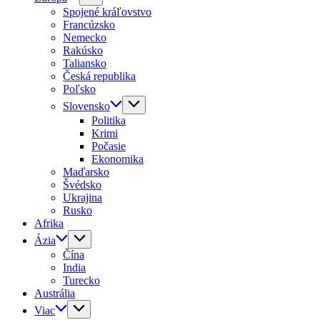
Spojené kráľovstvo
Francúzsko
Nemecko
Rakúsko
Taliansko
Česká republika
Poľsko
Slovensko
Politika
Krimi
Počasie
Ekonomika
Maďarsko
Švédsko
Ukrajina
Rusko
Afrika
Ázia
Čína
India
Turecko
Austrália
Viac