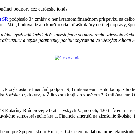
nálnej podpory cez európske fondy.
I) SR
podpísalo 34 zmlúv o nenávratnom finančnom príspevku na celko
a škôl, budovanie a rekonštrukcia infraštruktúry cestnej dopravy, špor
 reálne využívajú každý deň. Investujeme do moderného zdravotníckeho
infraštruktúru a lepšie podmienky pocítili obyvatelia vo všetkých kútoch 
i, ktorý dostane finančnú podporu 9,8 milióna eur. Tento kampus bude
 Vážskej cyklotrasy v Žilinskom kraji s rozpočtom 2,3 milióna eur, k
ZŠ Kataríny Brúderovej v bratislavských Vajnoroch, 420-tisíc eur na re
avského samosprávneho kraja. Financie smerujú na zlepšenie školskej inf
elňu pre Spojenú školu Holíč, 216-tisíc eur na laboratórne rekonštrukc