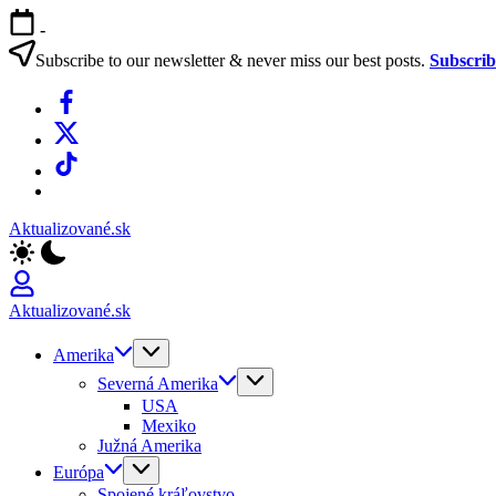
Skip
-
to
content
Subscribe to our newsletter & never miss our best posts.
Subscri
Facebook
X
TikTok
WhatsApp
Aktualizované.sk
Aktualizované.sk
Amerika
Severná Amerika
USA
Mexiko
Južná Amerika
Európa
Spojené kráľovstvo