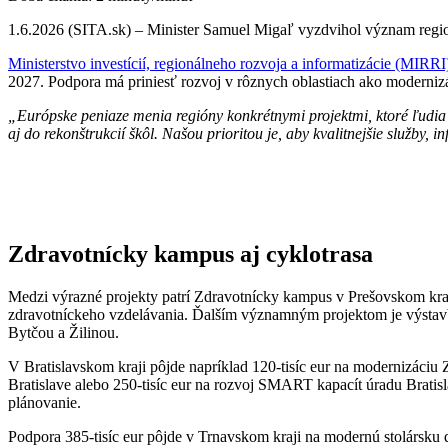
1.6.2026 (SITA.sk) – Minister Samuel Migaľ vyzdvihol význam regio
Ministerstvo investícií, regionálneho rozvoja a informatizácie (MIRR
2027. Podpora má priniesť rozvoj v rôznych oblastiach ako modernizáci
„Európske peniaze menia regióny konkrétnymi projektmi, ktoré ľudia
aj do rekonštrukcií škôl. Našou prioritou je, aby kvalitnejšie služby, 
Zdravotnícky kampus aj cyklotrasa
Medzi výrazné projekty patrí Zdravotnícky kampus v Prešovskom kraj
zdravotníckeho vzdelávania. Ďalším významným projektom je výstavba
Bytčou a Žilinou.
V Bratislavskom kraji pôjde napríklad 120-tisíc eur na modernizáciu 
Bratislave alebo 250-tisíc eur na rozvoj SMART kapacít úradu Bratisl
plánovanie.
Podpora 385-tisíc eur pôjde v Trnavskom kraji na modernú stolársku di