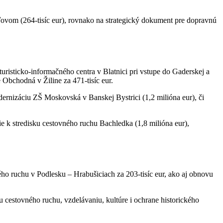
ďovom (264-tisíc eur), rovnako na strategický dokument pre dopravnú
risticko-informačného centra v Blatnici pri vstupe do Gaderskej a
 Obchodná v Žiline za 471-tisíc eur.
ernizáciu ZŠ Moskovská v Banskej Bystrici (1,2 milióna eur), či
e k stredisku cestovného ruchu Bachledka (1,8 milióna eur),
ého ruchu v Podlesku – Hrabušiciach za 203-tisíc eur, ako aj obnovu
cestovného ruchu, vzdelávaniu, kultúre i ochrane historického