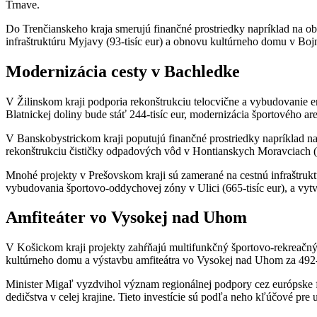
Trnave.
Do Trenčianskeho kraja smerujú finančné prostriedky napríklad na ob
infraštruktúru Myjavy (93-tisíc eur) a obnovu kultúrneho domu v Bojni
Modernizácia cesty v Bachledke
V Žilinskom kraji podporia rekonštrukciu telocvične a vybudovanie e
Blatnickej doliny bude stáť 244-tisíc eur, modernizácia športového ar
V Banskobystrickom kraji poputujú finančné prostriedky napríklad na
rekonštrukciu čističky odpadových vôd v Hontianskych Moravciach (8
Mnohé projekty v Prešovskom kraji sú zamerané na cestnú infraštruktú
vybudovania športovo-oddychovej zóny v Ulici (665-tisíc eur), a vytv
Amfiteáter vo Vysokej nad Uhom
V Košickom kraji projekty zahŕňajú multifunkčný športovo-rekreačný 
kultúrneho domu a výstavbu amfiteátra vo Vysokej nad Uhom za 492-t
Minister Migaľ vyzdvihol význam regionálnej podpory cez európske f
dedičstva v celej krajine. Tieto investície sú podľa neho kľúčové pr