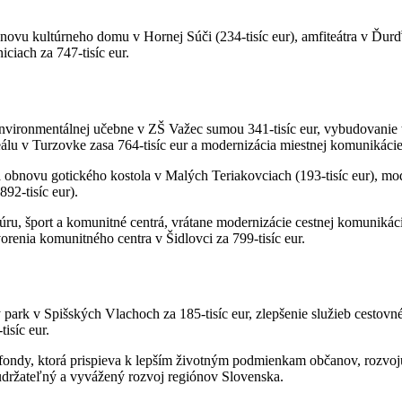
novu kultúrneho domu v Hornej Súči (234-tisíc eur), amfiteátra v Ďur
ciach za 747-tisíc eur.
nvironmentálnej učebne v ZŠ Važec sumou 341-tisíc eur, vybudovanie tu
eálu v Turzovke zasa 764-tisíc eur a modernizácia miestnej komunikácie
 obnovu gotického kostola v Malých Teriakovciach (193-tisíc eur), mod
92-tisíc eur).
ru, šport a komunitné centrá, vrátane modernizácie cestnej komunikáci
orenia komunitného centra v Šidlovci za 799-tisíc eur.
park v Spišských Vlachoch za 185-tisíc eur, zlepšenie služieb cestovn
isíc eur.
ondy, ktorá prispieva k lepším životným podmienkam občanov, rozvoju 
e udržateľný a vyvážený rozvoj regiónov Slovenska.