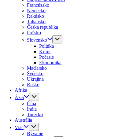
Francúzsko
Nemecko
Rakúsko
Taliansko
Česká republika
Poľsko
Slovensko
Politika
Krimi
Počasie
Ekonomika
Maďarsko
Švédsko
Ukrajina
Rusko
Afrika
Ázia
Čína
India
Turecko
Austrália
Viac
Bývanie