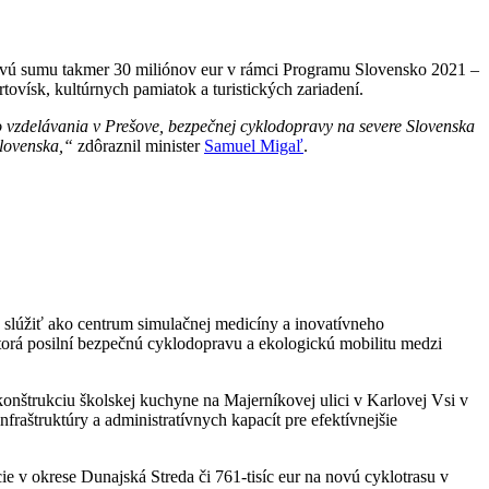
vú sumu takmer 30 miliónov eur v rámci Programu Slovensko 2021 –
tovísk, kultúrnych pamiatok a turistických zariadení.
 vzdelávania v Prešove, bezpečnej cyklodopravy na severe Slovenska
Slovenska,“
zdôraznil minister
Samuel Migaľ
.
 slúžiť ako centrum simulačnej medicíny a inovatívneho
torá posilní bezpečnú cyklodopravu a ekologickú mobilitu medzi
konštrukciu školskej kuchyne na Majerníkovej ulici v Karlovej Vsi v
raštruktúry a administratívnych kapacít pre efektívnejšie
ie v okrese Dunajská Streda či 761-tisíc eur na novú cyklotrasu v