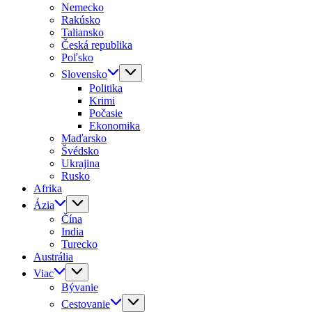
Nemecko
Rakúsko
Taliansko
Česká republika
Poľsko
Slovensko
Politika
Krimi
Počasie
Ekonomika
Maďarsko
Švédsko
Ukrajina
Rusko
Afrika
Ázia
Čína
India
Turecko
Austrália
Viac
Bývanie
Cestovanie