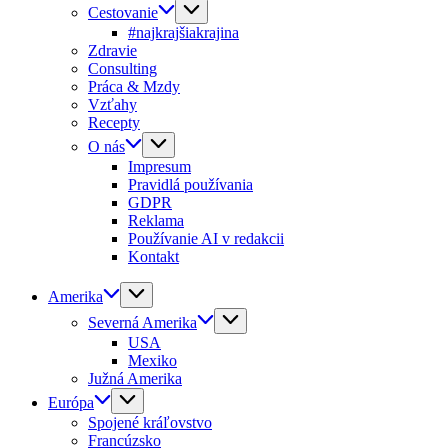
Cestovanie
#najkrajšiakrajina
Zdravie
Consulting
Práca & Mzdy
Vzťahy
Recepty
O nás
Impresum
Pravidlá používania
GDPR
Reklama
Používanie AI v redakcii
Kontakt
Amerika
Severná Amerika
USA
Mexiko
Južná Amerika
Európa
Spojené kráľovstvo
Francúzsko