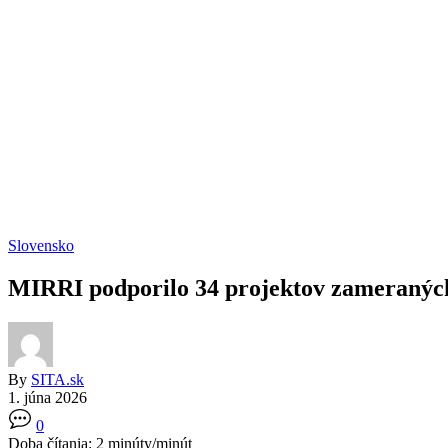
Slovensko
MIRRI podporilo 34 projektov zameraných 
By
SITA.sk
1. júna 2026
0
Doba čítania:
2
minúty/minút