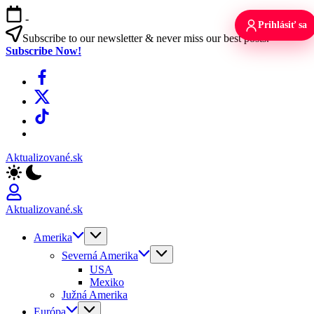
Skip
-
to
Prihlásiť sa
content
Subscribe to our newsletter & never miss our best posts.
Subscribe Now!
Facebook
X
TikTok
WhatsApp
Aktualizované.sk
Aktualizované.sk
Amerika
Severná Amerika
USA
Mexiko
Južná Amerika
Európa