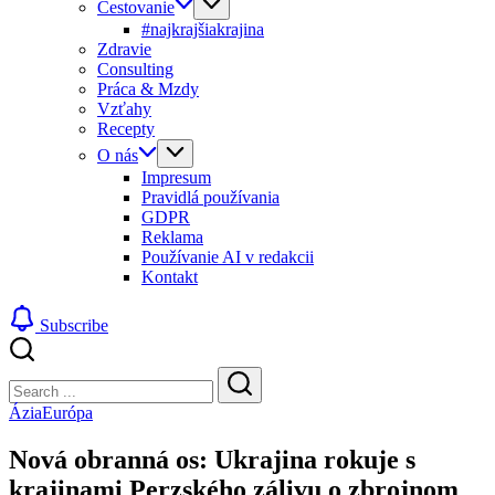
Cestovanie
#najkrajšiakrajina
Zdravie
Consulting
Práca & Mzdy
Vzťahy
Recepty
O nás
Impresum
Pravidlá používania
GDPR
Reklama
Používanie AI v redakcii
Kontakt
Subscribe
Close
Search
Search
Ázia
Európa
Nová obranná os: Ukrajina rokuje s
krajinami Perzského zálivu o zbrojnom