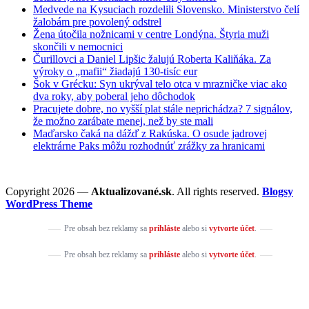
Medvede na Kysuciach rozdelili Slovensko. Ministerstvo čelí
žalobám pre povolený odstrel
Žena útočila nožnicami v centre Londýna. Štyria muži
skončili v nemocnici
Čurillovci a Daniel Lipšic žalujú Roberta Kaliňáka. Za
výroky o „mafii“ žiadajú 130-tisíc eur
Šok v Grécku: Syn ukrýval telo otca v mrazničke viac ako
dva roky, aby poberal jeho dôchodok
Pracujete dobre, no vyšší plat stále neprichádza? 7 signálov,
že možno zarábate menej, než by ste mali
Maďarsko čaká na dážď z Rakúska. O osude jadrovej
elektrárne Paks môžu rozhodnúť zrážky za hranicami
Copyright 2026 —
Aktualizované.sk
. All rights reserved.
Blogsy
WordPress Theme
Pre obsah bez reklamy sa
prihláste
alebo si
vytvorte účet
.