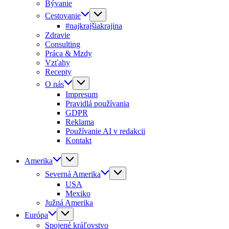
Bývanie
Cestovanie
#najkrajšiakrajina
Zdravie
Consulting
Práca & Mzdy
Vzťahy
Recepty
O nás
Impresum
Pravidlá používania
GDPR
Reklama
Používanie AI v redakcii
Kontakt
Amerika
Severná Amerika
USA
Mexiko
Južná Amerika
Európa
Spojené kráľovstvo