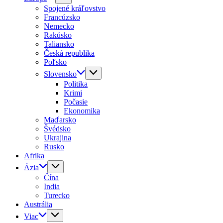
Spojené kráľovstvo
Francúzsko
Nemecko
Rakúsko
Taliansko
Česká republika
Poľsko
Slovensko
Politika
Krimi
Počasie
Ekonomika
Maďarsko
Švédsko
Ukrajina
Rusko
Afrika
Ázia
Čína
India
Turecko
Austrália
Viac