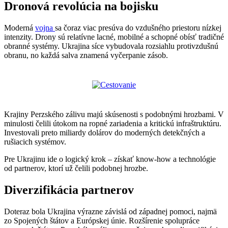
Dronová revolúcia na bojisku
Moderná
vojna
sa čoraz viac presúva do vzdušného priestoru nízkej
intenzity. Drony sú relatívne lacné, mobilné a schopné obísť tradičné
obranné systémy. Ukrajina síce vybudovala rozsiahlu protivzdušnú
obranu, no každá salva znamená vyčerpanie zásob.
Krajiny Perzského zálivu majú skúsenosti s podobnými hrozbami. V
minulosti čelili útokom na ropné zariadenia a kritickú infraštruktúru.
Investovali preto miliardy dolárov do moderných detekčných a
rušiacich systémov.
Pre Ukrajinu ide o logický krok – získať know-how a technológie
od partnerov, ktorí už čelili podobnej hrozbe.
Diverzifikácia partnerov
Doteraz bola Ukrajina výrazne závislá od západnej pomoci, najmä
zo Spojených štátov a Európskej únie. Rozšírenie spolupráce