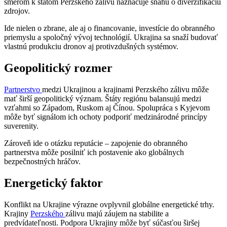
smerom k štátom Perzského zálivu naznačuje snahu o diverzifikáciu
zdrojov.
Ide nielen o zbrane, ale aj o financovanie, investície do obranného
priemyslu a spoločný vývoj technológií. Ukrajina sa snaží budovať
vlastnú produkciu dronov aj protivzdušných systémov.
Geopolitický rozmer
Partnerstvo
medzi Ukrajinou a krajinami Perzského zálivu môže
mať širší geopolitický význam. Štáty regiónu balansujú medzi
vzťahmi so Západom, Ruskom aj Čínou. Spolupráca s Kyjevom
môže byť signálom ich ochoty podporiť medzinárodné princípy
suverenity.
Zároveň ide o otázku reputácie – zapojenie do obranného
partnerstva môže posilniť ich postavenie ako globálnych
bezpečnostných hráčov.
Energetický faktor
Konflikt na Ukrajine výrazne ovplyvnil globálne energetické trhy.
Krajiny
Perzského
zálivu majú záujem na stabilite a
predvídateľnosti. Podpora Ukrajiny môže byť súčasťou širšej