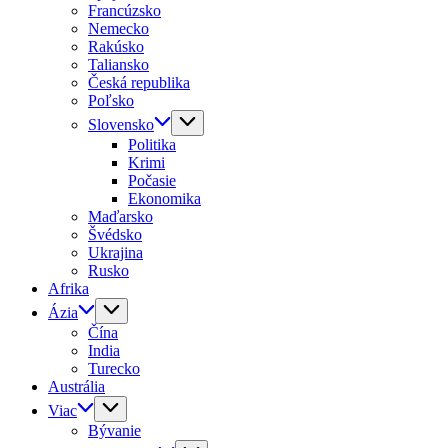
Francúzsko
Nemecko
Rakúsko
Taliansko
Česká republika
Poľsko
Slovensko
Politika
Krimi
Počasie
Ekonomika
Maďarsko
Švédsko
Ukrajina
Rusko
Afrika
Ázia
Čína
India
Turecko
Austrália
Viac
Bývanie