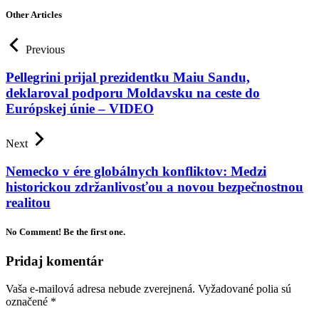
Other Articles
Previous
Pellegrini prijal prezidentku Maiu Sandu,
deklaroval podporu Moldavsku na ceste do
Európskej únie – VIDEO
Next
Nemecko v ére globálnych konfliktov: Medzi
historickou zdržanlivosťou a novou bezpečnostnou
realitou
No Comment! Be the first one.
Pridaj komentár
Vaša e-mailová adresa nebude zverejnená.
Vyžadované polia sú
označené
*