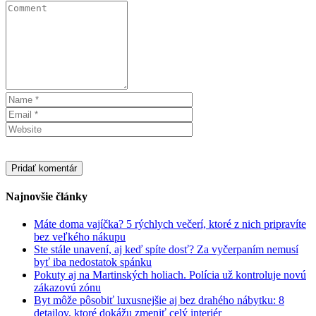
Najnovšie články
Máte doma vajíčka? 5 rýchlych večerí, ktoré z nich pripravíte
bez veľkého nákupu
Ste stále unavení, aj keď spíte dosť? Za vyčerpaním nemusí
byť iba nedostatok spánku
Pokuty aj na Martinských holiach. Polícia už kontroluje novú
zákazovú zónu
Byt môže pôsobiť luxusnejšie aj bez drahého nábytku: 8
detailov, ktoré dokážu zmeniť celý interiér