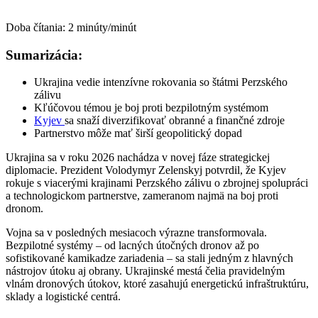
Doba čítania:
2
minúty/minút
Sumarizácia:
Ukrajina vedie intenzívne rokovania so štátmi Perzského
zálivu
Kľúčovou témou je boj proti bezpilotným systémom
Kyjev
sa snaží diverzifikovať obranné a finančné zdroje
Partnerstvo môže mať širší geopolitický dopad
Ukrajina sa v roku 2026 nachádza v novej fáze strategickej
diplomacie. Prezident Volodymyr Zelenskyj potvrdil, že Kyjev
rokuje s viacerými krajinami Perzského zálivu o zbrojnej spolupráci
a technologickom partnerstve, zameranom najmä na boj proti
dronom.
Vojna sa v posledných mesiacoch výrazne transformovala.
Bezpilotné systémy – od lacných útočných dronov až po
sofistikované kamikadze zariadenia – sa stali jedným z hlavných
nástrojov útoku aj obrany. Ukrajinské mestá čelia pravidelným
vlnám dronových útokov, ktoré zasahujú energetickú infraštruktúru,
sklady a logistické centrá.