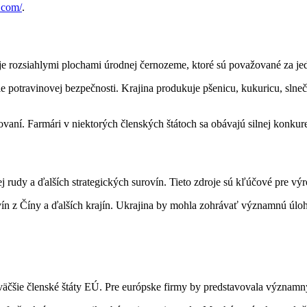
.com/
.
uje rozsiahlymi plochami úrodnej černozeme, ktoré sú považované za je
potravinovej bezpečnosti. Krajina produkuje pšenicu, kukuricu, slnečn
kovaní. Farmári v niektorých členských štátoch sa obávajú silnej konku
ej rudy a ďalších strategických surovín. Tieto zdroje sú kľúčové pre vý
vín z Číny a ďalších krajín. Ukrajina by mohla zohrávať významnú úloh
väčšie členské štáty EÚ. Pre európske firmy by predstavovala významný 