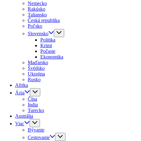
Nemecko
Rakúsko
Taliansko
Česká republika
Poľsko
Slovensko
Politika
Krimi
Počasie
Ekonomika
Maďarsko
Švédsko
Ukrajina
Rusko
Afrika
Ázia
Čína
India
Turecko
Austrália
Viac
Bývanie
Cestovanie