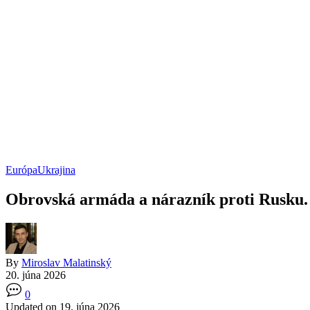
Európa
Ukrajina
Obrovská armáda a nárazník proti Rusku.
By
Miroslav Malatinský
20. júna 2026
0
Updated on 19. júna 2026