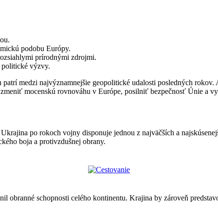
iou.
nomickú podobu Európy.
rozsiahlymi prírodnými zdrojmi.
politické výzvy.
 patrí medzi najvýznamnejšie geopolitické udalosti posledných rokov.
 zmeniť mocenskú rovnováhu v Európe, posilniť bezpečnosť Únie a vy
Ukrajina po rokoch vojny disponuje jednou z najväčších a najskúsenejš
kého boja a protivzdušnej obrany.
ilnil obranné schopnosti celého kontinentu. Krajina by zároveň predst