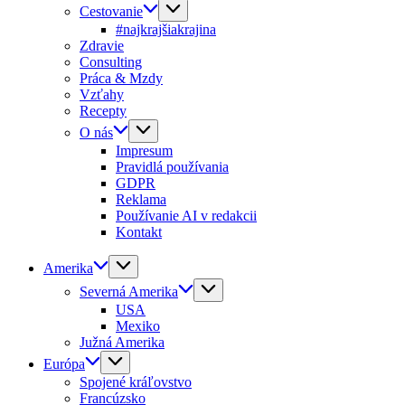
Cestovanie
#najkrajšiakrajina
Zdravie
Consulting
Práca & Mzdy
Vzťahy
Recepty
O nás
Impresum
Pravidlá používania
GDPR
Reklama
Používanie AI v redakcii
Kontakt
Amerika
Severná Amerika
USA
Mexiko
Južná Amerika
Európa
Spojené kráľovstvo
Francúzsko