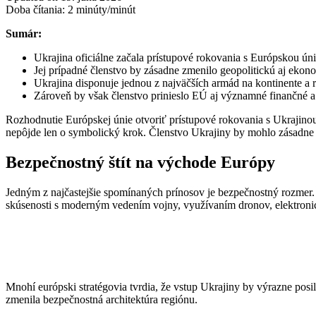
Doba čítania:
2
minúty/minút
Sumár:
Ukrajina oficiálne začala prístupové rokovania s Európskou ún
Jej prípadné členstvo by zásadne zmenilo geopolitickú aj eko
Ukrajina disponuje jednou z najväčších armád na kontinente a 
Zároveň by však členstvo prinieslo EÚ aj významné finančné a 
Rozhodnutie Európskej únie otvoriť prístupové rokovania s Ukrajinou
nepôjde len o symbolický krok. Členstvo Ukrajiny by mohlo zásadne
Bezpečnostný štít na východe Európy
Jedným z najčastejšie spomínaných prínosov je bezpečnostný rozmer. 
skúsenosti s moderným vedením vojny, využívaním dronov, elektronic
Mnohí európski stratégovia tvrdia, že vstup Ukrajiny by výrazne pos
zmenila bezpečnostná architektúra regiónu.