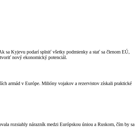
 Ak sa Kyjevu podarí splniť všetky podmienky a stať sa členom EÚ,
tvoriť nový ekonomický potenciál.
ích armád v Európe. Milióny vojakov a rezervistov získali praktické
avovala rozsiahly nárazník medzi Európskou úniou a Ruskom, čím by sa