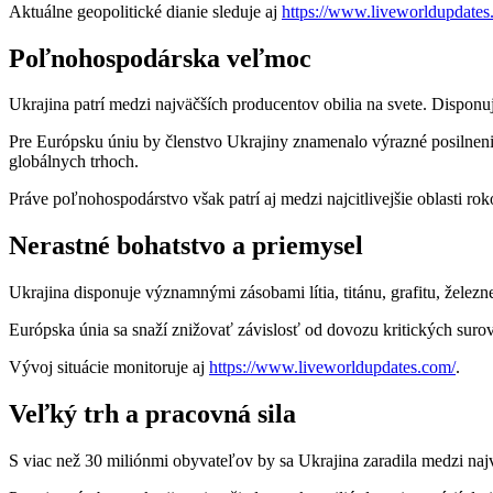
Aktuálne geopolitické dianie sleduje aj
https://www.liveworldupdates
Poľnohospodárska veľmoc
Ukrajina patrí medzi najväčších producentov obilia na svete. Dispon
Pre Európsku úniu by členstvo Ukrajiny znamenalo výrazné posilnenie 
globálnych trhoch.
Práve poľnohospodárstvo však patrí aj medzi najcitlivejšie oblasti ro
Nerastné bohatstvo a priemysel
Ukrajina disponuje významnými zásobami lítia, titánu, grafitu, železn
Európska únia sa snaží znižovať závislosť od dovozu kritických suro
Vývoj situácie monitoruje aj
https://www.liveworldupdates.com/
.
Veľký trh a pracovná sila
S viac než 30 miliónmi obyvateľov by sa Ukrajina zaradila medzi naj