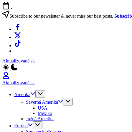
Skip
-
to
content
Subscribe to our newsletter & never miss our best posts.
Subscri
Facebook
X
TikTok
WhatsApp
Aktualizované.sk
Aktualizované.sk
Amerika
Severná Amerika
USA
Mexiko
Južná Amerika
Európa
Spojené kráľovstvo