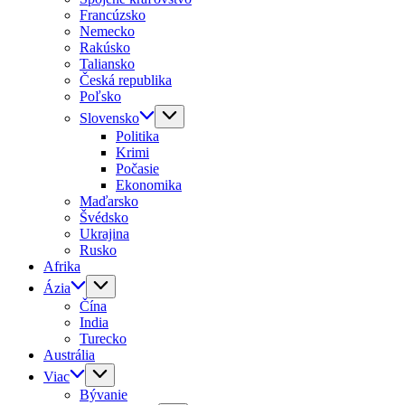
Francúzsko
Nemecko
Rakúsko
Taliansko
Česká republika
Poľsko
Slovensko
Politika
Krimi
Počasie
Ekonomika
Maďarsko
Švédsko
Ukrajina
Rusko
Afrika
Ázia
Čína
India
Turecko
Austrália
Viac
Bývanie