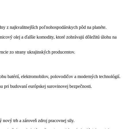
dny z najkvalitnejších poľnohospodárskych pôd na planéte.
icový olej a ďalšie komodity, ktoré zohrávajú dôležitú úlohu na
rencie zo strany ukrajinských producentov.
robu batérií, elektromobilov, polovodičov a moderných technológií.
u pri budovaní európskej surovinovej bezpečnosti.
nový trh a zároveň zdroj pracovnej sily.