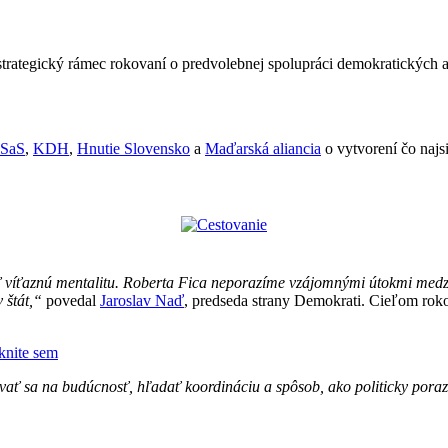
 strategický rámec rokovaní o predvolebnej spolupráci demokratických 
SaS
,
KDH
,
Hnutie Slovensko
a
Maďarská aliancia
o vytvorení čo najsi
úpiť víťaznú mentalitu. Roberta Fica neporazíme vzájomnými útokmi me
 štát,“
povedal
Jaroslav Naď
, predseda strany Demokrati. Cieľom rok
iknite sem
vať sa na budúcnosť, hľadať koordináciu a spôsob, ako politicky poraz