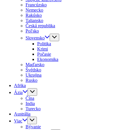
Francúzsko
Nemecko
Rakúsko
Taliansko
Česká republika
Poľsko
Slovensko
Politika
Krimi
Počasie
Ekonomika
Maďarsko
Švédsko
Ukrajina
Rusko
Afrika
Ázia
Čína
India
Turecko
Austrália
Viac
Bývanie