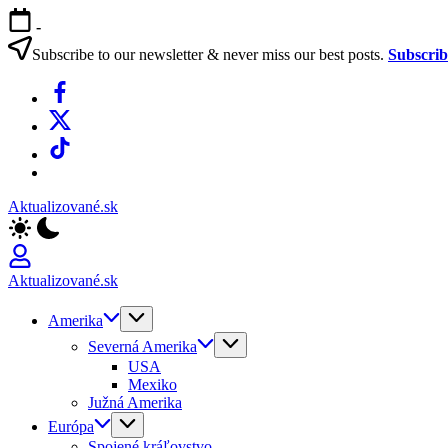
Skip
-
to
content
Subscribe to our newsletter & never miss our best posts.
Subscri
Facebook
X
TikTok
WhatsApp
Aktualizované.sk
Aktualizované.sk
Amerika
Severná Amerika
USA
Mexiko
Južná Amerika
Európa
Spojené kráľovstvo