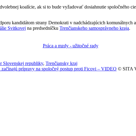
dvolebnej koalície, ak si to bude vyžadovať dosiahnutie spoločného ci
podporu kandidátom strany Demokrati v nadchádzajúcich komunálnych a
álie Svitkovej
na predsedníčku
Trenčianskeho samosprávneho kraja
.
r Slovenskej republiky
,
Trenčiansky kraj
 začínajú prípravy na spoločný postup proti Ficovi – VIDEO
© SITA V