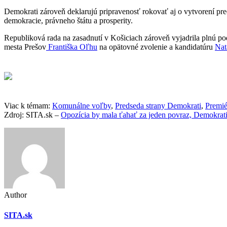
Demokrati zároveň deklarujú pripravenosť rokovať aj o vytvorení pre
demokracie, právneho štátu a prosperity.
Republiková rada na zasadnutí v Košiciach zároveň vyjadrila plnú 
mesta Prešov
Františka Oľhu
na opätovné zvolenie a kandidatúru
Nat
Viac k témam:
Komunálne voľby
,
Predseda strany Demokrati
,
Premié
Zdroj: SITA.sk –
Opozícia by mala ťahať za jeden povraz, Demokrati
Author
SITA.sk