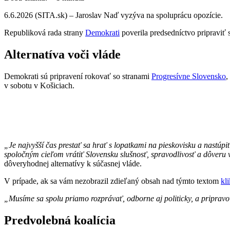
6.6.2026 (SITA.sk) – Jaroslav Naď vyzýva na spoluprácu opozície.
Republiková rada strany
Demokrati
poverila predsedníctvo pripraviť
Alternatíva voči vláde
Demokrati sú pripravení rokovať so stranami
Progresívne Slovensko
,
v sobotu v Košiciach.
„Je najvyšší čas prestať sa hrať s lopatkami na pieskovisku a nast
spoločným cieľom vrátiť Slovensku slušnosť, spravodlivosť a dôveru v
dôveryhodnej alternatívy k súčasnej vláde.
V prípade, ak sa vám nezobrazil zdieľaný obsah nad týmto textom
kl
„Musíme sa spolu priamo rozprávať, odborne aj politicky, a pripravo
Predvolebná koalícia