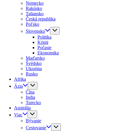
Nemecko
Rakúsko
Taliansko
Česká republika
Poľsko
Slovensko
Politika
Krimi
Počasie
Ekonomika
Maďarsko
Švédsko
Ukrajina
Rusko
Afrika
Ázia
Čína
India
Turecko
Austrália
Viac
Bývanie
Cestovanie