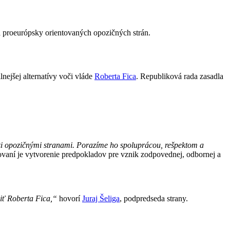
a proeurópsky orientovaných opozičných strán.
lnejšej alternatívy voči vláde
Roberta Fica
. Republiková rada zasadla
dzi opozičnými stranami. Porazíme ho spoluprácou, rešpektom a
ovaní je vytvorenie predpokladov pre vznik zodpovednej, odbornej a
iť Roberta Fica,“
hovorí
Juraj Šeliga
, podpredseda strany.