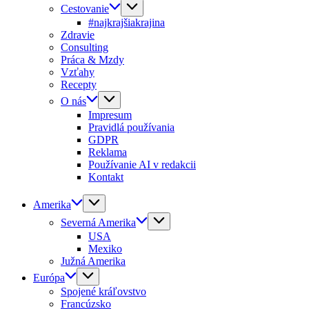
Cestovanie
#najkrajšiakrajina
Zdravie
Consulting
Práca & Mzdy
Vzťahy
Recepty
O nás
Impresum
Pravidlá používania
GDPR
Reklama
Používanie AI v redakcii
Kontakt
Amerika
Severná Amerika
USA
Mexiko
Južná Amerika
Európa
Spojené kráľovstvo
Francúzsko