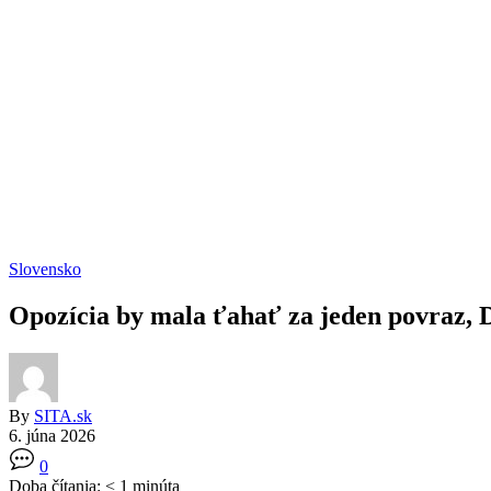
Slovensko
Opozícia by mala ťahať za jeden povraz, 
By
SITA.sk
6. júna 2026
0
Doba čítania:
< 1
minúta