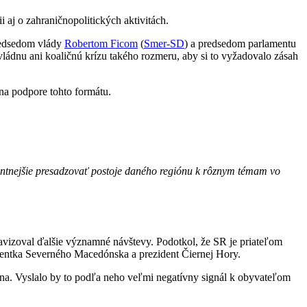
i aj o zahraničnopolitických aktivitách.
edsedom vlády
Robertom Ficom
(
Smer-SD
) a predsedom parlamentu
u vládnu ani koaličnú krízu takého rozmeru, aby si to vyžadovalo zásah
i na podpore tohto formátu.
zantnejšie presadzovať postoje daného regiónu k rôznym témam vo
avizoval ďalšie významné návštevy. Podotkol, že SR je priateľom
identka Severného Macedónska a prezident Čiernej Hory.
na. Vyslalo by to podľa neho veľmi negatívny signál k obyvateľom