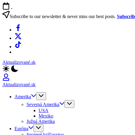
Skip
-
to
content
Subscribe to our newsletter & never miss our best posts.
Subscri
Facebook
X
TikTok
WhatsApp
Aktualizované.sk
Aktualizované.sk
Amerika
Severná Amerika
USA
Mexiko
Južná Amerika
Európa
Spojené kráľovstvo