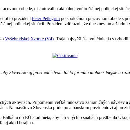
racovnom obede, diskutovali o aktuálnej vnútroštátnej politickej situáci
iedol to prezident
Peter Pellegrini
po spoločnom pracovnom obede s pr
oštátnej politickej situácii. Prezident zdôraznil, že dnes nevníma žiadn
 vo
Vyšehradskej štvorke (V4)
. Traja najvyšší ústavní činitelia sa zhodl
a aby Slovensko aj prostredníctvom tohto formátu mohlo silnejšie a ra
ických aktivitách. Pripomenul veľké množstvo zahraničných návštev a 
rácii. Na návštevu Slovenska príde po albánskom prezidentovi aj prez
o Balkánu do EÚ a odmieta, aby ich v týchto snahách predbehla Ukraji
ďalej ako Ukrajina.