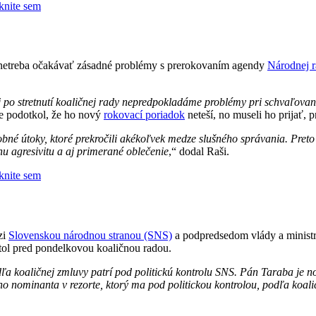
iknite sem
o netreba očakávať zásadné problémy s prerokovaním agendy
Národnej 
po stretnutí koaličnej rady nepredpokladáme problémy pri schvaľovan
ne podotkol, že ho nový
rokovací poriadok
neteší, no museli ho prijať, p
obné útoky, ktoré prekročili akékoľvek medze slušného správania. Preto
u agresivitu a aj primerané oblečenie
,“ dodal Raši.
iknite sem
zi
Slovenskou národnou stranou (SNS)
a podpredsedom vlády a minist
tol pred pondelkovou koaličnou radou.
 podľa koaličnej zmluvy patrí pod politickú kontrolu SNS. Pán Taraba 
ho nominanta v rezorte, ktorý ma pod politickou kontrolou, podľa koal