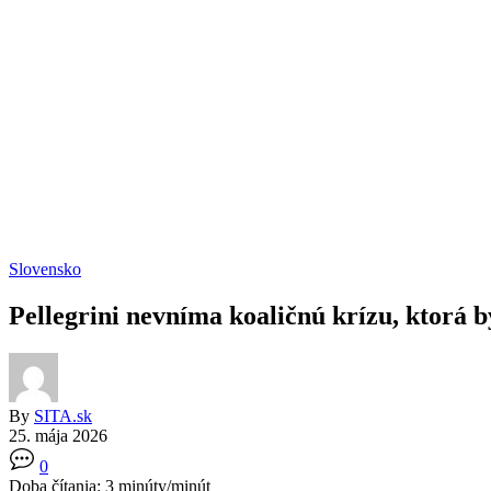
Slovensko
Pellegrini nevníma koaličnú krízu, ktorá 
By
SITA.sk
25. mája 2026
0
Doba čítania:
3
minúty/minút