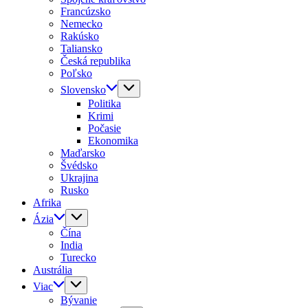
Francúzsko
Nemecko
Rakúsko
Taliansko
Česká republika
Poľsko
Slovensko
Politika
Krimi
Počasie
Ekonomika
Maďarsko
Švédsko
Ukrajina
Rusko
Afrika
Ázia
Čína
India
Turecko
Austrália
Viac
Bývanie