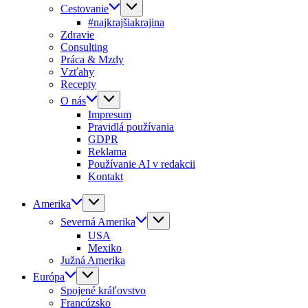
Cestovanie
#najkrajšiakrajina
Zdravie
Consulting
Práca & Mzdy
Vzťahy
Recepty
O nás
Impresum
Pravidlá používania
GDPR
Reklama
Používanie AI v redakcii
Kontakt
Amerika
Severná Amerika
USA
Mexiko
Južná Amerika
Európa
Spojené kráľovstvo
Francúzsko