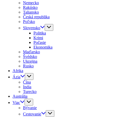
Nemecko
Rakúsko
Taliansko
Česká republika
Poľsko
Slovensko
Politika
Krimi
Počasie
Ekonomika
Maďarsko
Švédsko
Ukrajina
Rusko
Afrika
Ázia
Čína
India
Turecko
Austrália
Viac
Bývanie
Cestovanie