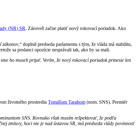
rady (NR) SR
. Zároveň začne platiť nový rokovací poriadok. Ako
í zákonov
,“ doplnil predseda parlamentu s tým, že vláda má stabilitu,
retože sa poslanci opozície nesprávali tak, ako by sa mali.
 sme ho museli prijať. Verím, že nový rokovací poriadok prinesie len
rom životného prostredia
Tomášom Tarabom
(nom. SNS). Premiér
je nominantom SNS. Rovnako však musím rešpektovať, že podľa
ičnej zmluvy, hoci nie je nad ústavou SR, má predseda vlády povinnosť