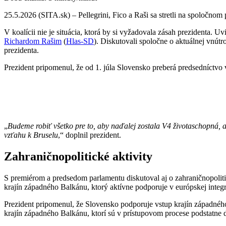
25.5.2026 (SITA.sk) – Pellegrini, Fico a Raši sa stretli na spoločnom p
V koalícii nie je situácia, ktorá by si vyžadovala zásah prezidenta. Uv
Richardom Rašim
(
Hlas-SD
). Diskutovali spoločne o aktuálnej vnútr
prezidenta.
Prezident pripomenul, že od 1. júla Slovensko preberá predsedníctvo
„
Budeme robiť všetko pre to, aby naďalej zostala V4 životaschopná, 
vzťahu k Bruselu
,“ doplnil prezident.
Zahraničnopolitické aktivity
S premiérom a predsedom parlamentu diskutoval aj o zahraničnopolit
krajín západného Balkánu, ktorý aktívne podporuje v európskej integ
Prezident pripomenul, že Slovensko podporuje vstup krajín západnéh
krajín západného Balkánu, ktorí sú v prístupovom procese podstatne 