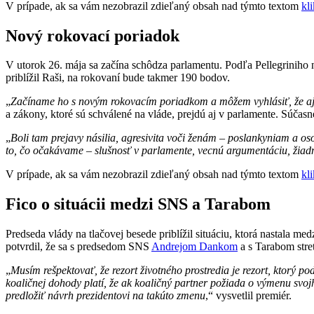
V prípade, ak sa vám nezobrazil zdieľaný obsah nad týmto textom
kl
Nový rokovací poriadok
V utorok 26. mája sa začína schôdza parlamentu. Podľa Pellegrinih
priblížil Raši, na rokovaní bude takmer 190 bodov.
„
Začíname ho s novým rokovacím poriadkom a môžem vyhlásiť, že aj 
a zákony, ktoré sú schválené na vláde, prejdú aj v parlamente. Súčas
„
Boli tam prejavy násilia, agresivita voči ženám – poslankyniam a os
to, čo očakávame – slušnosť v parlamente, vecnú argumentáciu, žiadn
V prípade, ak sa vám nezobrazil zdieľaný obsah nad týmto textom
kl
Fico o situácii medzi SNS a Tarabom
Predseda vlády na tlačovej besede priblížil situáciu, ktorá nastala med
potvrdil, že sa s predsedom SNS
Andrejom Dankom
a s Tarabom stre
„
Musím rešpektovať, že rezort životného prostredia je rezort, ktorý
koaličnej dohody platí, že ak koaličný partner požiada o výmenu svoj
predložiť návrh prezidentovi na takúto zmenu
,“ vysvetlil premiér.