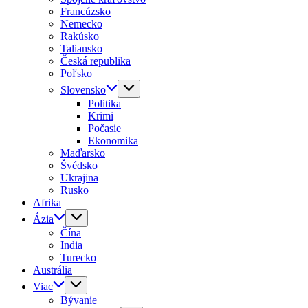
Francúzsko
Nemecko
Rakúsko
Taliansko
Česká republika
Poľsko
Slovensko
Politika
Krimi
Počasie
Ekonomika
Maďarsko
Švédsko
Ukrajina
Rusko
Afrika
Ázia
Čína
India
Turecko
Austrália
Viac
Bývanie