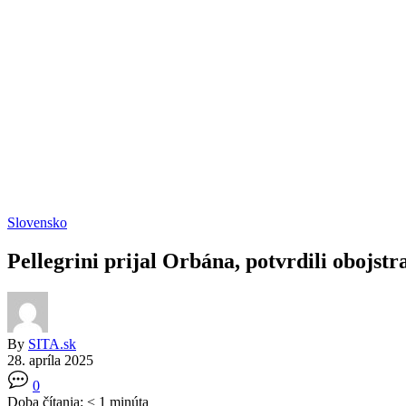
Slovensko
Pellegrini prijal Orbána, potvrdili oboj
By
SITA.sk
28. apríla 2025
0
Doba čítania:
< 1
minúta