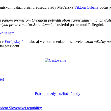
entskom paláci prijal predsedu vlády Maďarska
Viktora Orbána
počas 
 s pánom premiérom Orbánom potvrdili obojstranný záujem na ich ďalšo
ť plynu práve z maďarského územia
,“ uviedol po stretnutí Pellegrini.
iknite sem
a v
Európskej únii
, ako aj v celom meniacom sa svete. „
Som vďačný naš
al prezident.
ie)
ident Slovenskej republiky