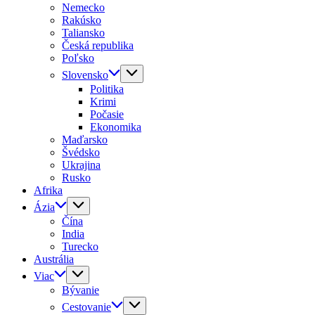
Nemecko
Rakúsko
Taliansko
Česká republika
Poľsko
Slovensko
Politika
Krimi
Počasie
Ekonomika
Maďarsko
Švédsko
Ukrajina
Rusko
Afrika
Ázia
Čína
India
Turecko
Austrália
Viac
Bývanie
Cestovanie