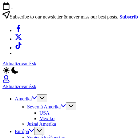
Skip
-
to
content
Subscribe to our newsletter & never miss our best posts.
Subscri
Facebook
X
TikTok
WhatsApp
Aktualizované.sk
Aktualizované.sk
Amerika
Severná Amerika
USA
Mexiko
Južná Amerika
Európa
Spojené kráľovstvo