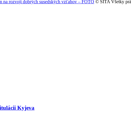
áujem na rozvoji dobrých susedských vzťahov – FOTO
© SITA Všetky prá
tulácii Kyjeva