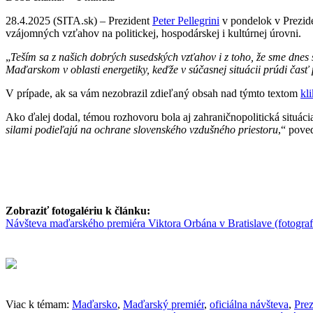
28.4.2025 (SITA.sk) – Prezident
Peter Pellegrini
v pondelok v Prezid
vzájomných vzťahov na politickej, hospodárskej i kultúrnej úrovni.
„
Teším sa z našich dobrých susedských vzťahov i z toho, že sme dnes
Maďarskom v oblasti energetiky, keďže v súčasnej situácii prúdi čas
V prípade, ak sa vám nezobrazil zdieľaný obsah nad týmto textom
kl
Ako ďalej dodal, témou rozhovoru bola aj zahraničnopolitická situáci
silami podieľajú na ochrane slovenského vzdušného priestoru
,“ poved
Zobraziť fotogalériu k článku:
Návšteva maďarského premiéra Viktora Orbána v Bratislave (fotograf
Viac k témam:
Maďarsko
,
Maďarský premiér
,
oficiálna návšteva
,
Prez