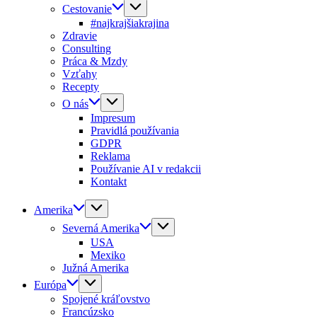
Cestovanie
#najkrajšiakrajina
Zdravie
Consulting
Práca & Mzdy
Vzťahy
Recepty
O nás
Impresum
Pravidlá používania
GDPR
Reklama
Používanie AI v redakcii
Kontakt
Amerika
Severná Amerika
USA
Mexiko
Južná Amerika
Európa
Spojené kráľovstvo
Francúzsko