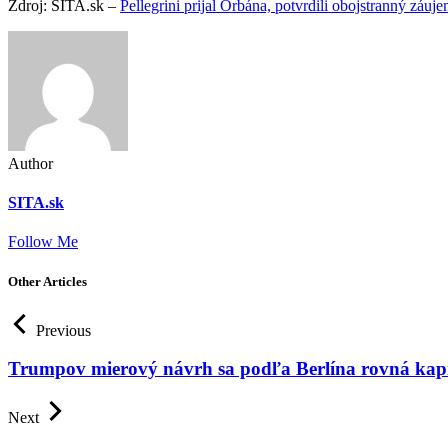
Zdroj: SITA.sk –
Pellegrini prijal Orbána, potvrdili obojstranný z
Author
SITA.sk
Follow Me
Other Articles
Previous
Trumpov mierový návrh sa podľa Berlína rovná kapi
Next