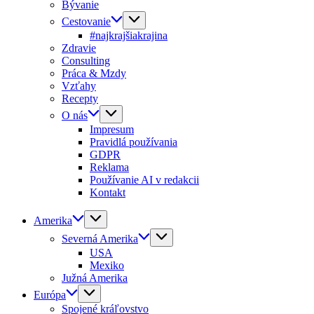
Bývanie
Cestovanie
#najkrajšiakrajina
Zdravie
Consulting
Práca & Mzdy
Vzťahy
Recepty
O nás
Impresum
Pravidlá používania
GDPR
Reklama
Používanie AI v redakcii
Kontakt
Amerika
Severná Amerika
USA
Mexiko
Južná Amerika
Európa
Spojené kráľovstvo