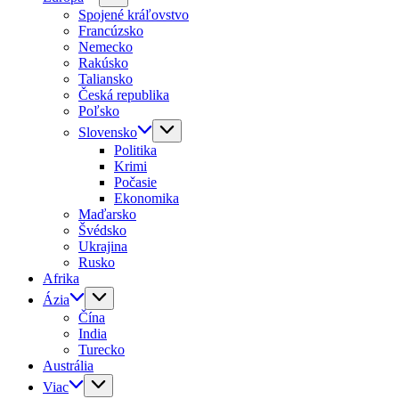
Spojené kráľovstvo
Francúzsko
Nemecko
Rakúsko
Taliansko
Česká republika
Poľsko
Slovensko
Politika
Krimi
Počasie
Ekonomika
Maďarsko
Švédsko
Ukrajina
Rusko
Afrika
Ázia
Čína
India
Turecko
Austrália
Viac