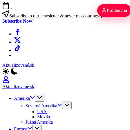
Skip
-
to
Prihlásiť sa
content
Subscribe to our newsletter & never miss our best posts.
Subscribe Now!
Facebook
X
TikTok
WhatsApp
Aktualizované.sk
Aktualizované.sk
Amerika
Severná Amerika
USA
Mexiko
Južná Amerika
Európa