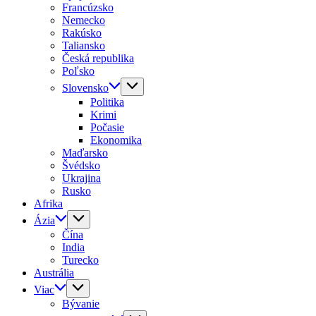
Francúzsko
Nemecko
Rakúsko
Taliansko
Česká republika
Poľsko
Slovensko
Politika
Krimi
Počasie
Ekonomika
Maďarsko
Švédsko
Ukrajina
Rusko
Afrika
Ázia
Čína
India
Turecko
Austrália
Viac
Bývanie