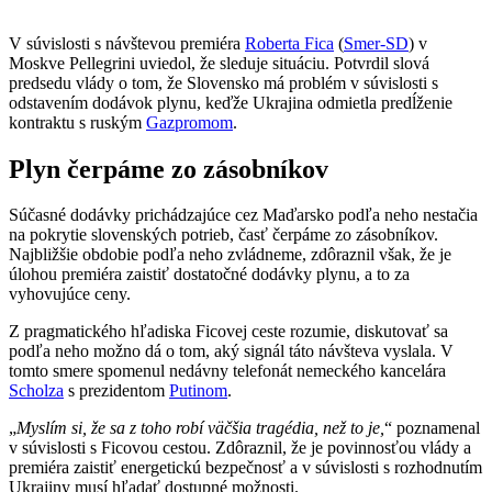
V súvislosti s návštevou premiéra
Roberta Fica
(
Smer-SD
) v
Moskve Pellegrini uviedol, že sleduje situáciu. Potvrdil slová
predsedu vlády o tom, že Slovensko má problém v súvislosti s
odstavením dodávok plynu, keďže Ukrajina odmietla predĺženie
kontraktu s ruským
Gazpromom
.
Plyn čerpáme zo zásobníkov
Súčasné dodávky prichádzajúce cez Maďarsko podľa neho nestačia
na pokrytie slovenských potrieb, časť čerpáme zo zásobníkov.
Najbližšie obdobie podľa neho zvládneme, zdôraznil však, že je
úlohou premiéra zaistiť dostatočné dodávky plynu, a to za
vyhovujúce ceny.
Z pragmatického hľadiska Ficovej ceste rozumie, diskutovať sa
podľa neho možno dá o tom, aký signál táto návšteva vyslala. V
tomto smere spomenul nedávny telefonát nemeckého kancelára
Scholza
s prezidentom
Putinom
.
„
Myslím si, že sa z toho robí väčšia tragédia, než to je,
“ poznamenal
v súvislosti s Ficovou cestou. Zdôraznil, že je povinnosťou vlády a
premiéra zaistiť energetickú bezpečnosť a v súvislosti s rozhodnutím
Ukrajiny musí hľadať dostupné možnosti.