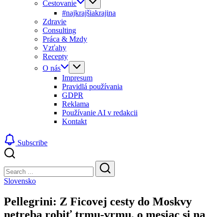
Cestovanie
#najkrajšiakrajina
Zdravie
Consulting
Práca & Mzdy
Vzťahy
Recepty
O nás
Impresum
Pravidlá používania
GDPR
Reklama
Používanie AI v redakcii
Kontakt
Subscribe
Close
Search
Search
Slovensko
Pellegrini: Z Ficovej cesty do Moskvy
netreba robiť trmu-vrmu, o mesiac si na