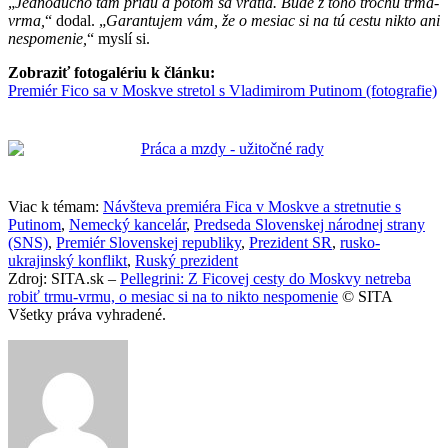
„
Jednoducho tam prídu a potom sa vrátia. Bude z toho trochu trma-
vrma,
“ dodal. „
Garantujem vám, že o mesiac si na tú cestu nikto ani
nespomenie,
“ myslí si.
Zobraziť fotogalériu k článku:
Premiér Fico sa v Moskve stretol s Vladimirom Putinom (fotografie)
Viac k témam:
Návšteva premiéra Fica v Moskve a stretnutie s
Putinom
,
Nemecký kancelár
,
Predseda Slovenskej národnej strany
(SNS)
,
Premiér Slovenskej republiky
,
Prezident SR
,
rusko-
ukrajinský konflikt
,
Ruský prezident
Zdroj: SITA.sk –
Pellegrini: Z Ficovej cesty do Moskvy netreba
robiť trmu-vrmu, o mesiac si na to nikto nespomenie
© SITA
Všetky práva vyhradené.