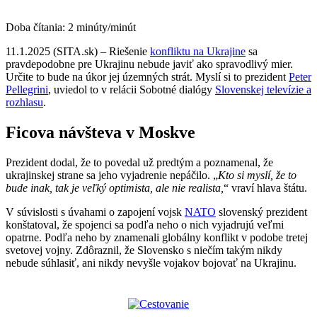
Doba čítania:
2
minúty/minút
11.1.2025 (SITA.sk) – Riešenie
konfliktu na Ukrajine
sa
pravdepodobne pre Ukrajinu nebude javiť ako spravodlivý mier.
Určite to bude na úkor jej územných strát. Myslí si to prezident
Peter
Pellegrini
, uviedol to v relácii Sobotné dialógy
Slovenskej televízie a
rozhlasu
.
Ficova návšteva v Moskve
Prezident dodal, že to povedal už predtým a poznamenal, že
ukrajinskej strane sa jeho vyjadrenie nepáčilo. „
Kto si myslí, že to
bude inak, tak je veľký optimista, ale nie realista,
“ vraví hlava štátu.
V súvislosti s úvahami o zapojení vojsk
NATO
slovenský prezident
konštatoval, že spojenci sa podľa neho o nich vyjadrujú veľmi
opatrne. Podľa neho by znamenali globálny konflikt v podobe tretej
svetovej vojny. Zdôraznil, že Slovensko s niečím takým nikdy
nebude súhlasiť, ani nikdy nevyšle vojakov bojovať na Ukrajinu.