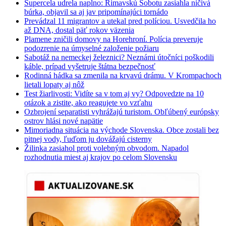
Supercela udrela naplno: Rimavskú Sobotu zasiahla ničivá
búrka, objavil sa aj jav pripomínajúci tornádo
Prevádzal 11 migrantov a utekal pred políciou. Usvedčila ho
až DNA, dostal päť rokov väzenia
Plamene zničili domovy na Horehroní. Polícia preveruje
podozrenie na úmyselné založenie požiaru
Sabotáž na nemeckej železnici? Neznámi útočníci poškodili
káble, prípad vyšetruje štátna bezpečnosť
Rodinná hádka sa zmenila na krvavú drámu. V Krompachoch
lietali lopaty aj nôž
Test žiarlivosti: Vidíte sa v tom aj vy? Odpovedzte na 10
otázok a zistite, ako reagujete vo vzťahu
Ozbrojení separatisti vyhrážajú turistom. Obľúbený európsky
ostrov hlási nové napätie
Mimoriadna situácia na východe Slovenska. Obce zostali bez
pitnej vody, ľuďom ju dovážajú cisterny
Žilinka zasiahol proti volebným obvodom. Napadol
rozhodnutia miest aj krajov po celom Slovensku