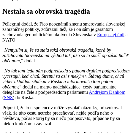
Nestala sa obrovská tragédia
Pellegrini dodal, že Fico neoznámil zmenu smerovania slovenskej
zahraničnej politiky, zdôraznil tiež, že i on sám je garantom
zachovania geopolitického ukotvenia Slovenska v
Európskej únii
a
NATO.
„
Nemyslím si, že sa stala taká obrovská tragédia, ktorá by
zaťahovala Slovensko na východ tak, ako sa to snaží opozícia tlačiť
občanom,
“ dodal.
„
No tak tam teda pán podpredseda s pánom druhým podpredsedom
vycestujú, keď chcú. Stretnú sa asi s niekým v Štátnej dume, chcú
vidieť aktuálnu situáciu v Rusku a informovať o tom potom
občanov,
“ dodal na margo nadchádzajúcej cesty parlamentnej
delegácie na čele s podpredsedom parlamentu
Andrejom Dankom
(
SNS
) do Ruska.
Pripustil, že to u spojencov môže vyvolať otázniky, prízvukoval
však, že túto cestu netreba preceňovať, nejde podľa neho o
návštevu, počas ktorej by sa niečo podpisovalo, prípadne by sa
niekto k niečomu zaviazal.