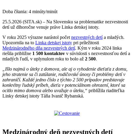
Doba čítania:
4
minúty/minút
25.5.2026 (SITA.sk) – Na Slovensku sa problematike nezvestnosti
detí už dlhoročne venuje práve Linka detskej istoty.
V roku 2025 výrazne narástol počet
nezvestných detí
a mladých.
Upozornila na to
Linka detskej istoty
pri príležitosti
Medzinárodného dňa nezvestných detí
. Kým v roku 2024 linka
riešila približne
1 500 kontaktov
v súvislosti s nezvestnosťou detí a
mladých ľudí, v uplynulom roku to bolo až
2 500
.
„Išlo najmä o úteky z domova, ale aj o vyhodenie dieťaťa z domu,
jeho stratenie sa či zatúlanie, rodičovské únosy či problémy detí v
zahraničí. Každé jedno číslo z týchto 2 500 prípadov predstavuje
konkrétny ľudský príbeh, dieťa v potenciálnom ohrození, ktoré sa
ocitlo mimo domova alebo uvažuje o úteku,“
priblížila riaditeľka
Linky detskej istoty Táňa Ivanič Rybanská.
Medzinárodný deň nezvestných detí