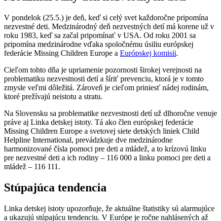
V pondelok (25.5.) je deň, keď si celý svet každoročne pripomína
nezvestné deti. Medzinárodný deň nezvestných detí má korene už v
roku 1983, keď sa začal pripomínať v USA. Od roku 2001 sa
pripomína medzinárodne vďaka spoločnému úsiliu európskej
federácie Missing Children Europe a
Európskej komisii
.
Cieľom tohto dňa je upriamenie pozornosti širokej verejnosti na
problematiku nezvestnosti detí a šíriť prevenciu, ktorá je v tomto
zmysle veľmi dôležitá. Zároveň je cieľom priniesť nádej rodinám,
ktoré prežívajú neistotu a stratu.
Na Slovensku sa problematike nezvestnosti detí už dlhoročne venuje
práve aj Linka detskej istoty. Tá ako člen európskej federácie
Missing Children Europe a svetovej siete detských liniek Child
Helpline International, prevádzkuje dve medzinárodne
harmonizované čísla pomoci pre deti a mládež, a to krízovú linku
pre nezvestné deti a ich rodiny – 116 000 a linku pomoci pre deti a
mládež – 116 111.
Stúpajúca tendencia
Linka detskej istoty upozorňuje, že aktuálne štatistiky sú alarmujúce
a ukazujú stúpajúcu tendenciu. V Európe je ročne nahlásených až