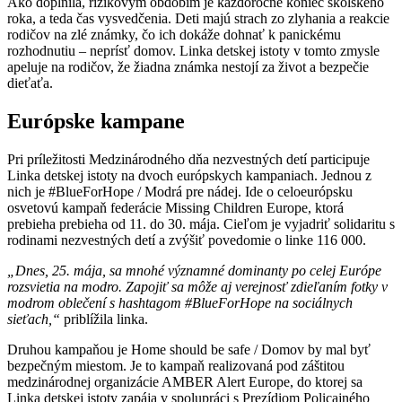
Ako doplnila, rizikovým obdobím je každoročne koniec školského
roka, a teda čas vysvedčenia. Deti majú strach zo zlyhania a reakcie
rodičov na zlé známky, čo ich dokáže dohnať k panickému
rozhodnutiu – neprísť domov. Linka detskej istoty v tomto zmysle
apeluje na rodičov, že žiadna známka nestojí za život a bezpečie
dieťaťa.
Európske kampane
Pri príležitosti Medzinárodného dňa nezvestných detí participuje
Linka detskej istoty na dvoch európskych kampaniach. Jednou z
nich je #BlueForHope / Modrá pre nádej. Ide o celoeurópsku
osvetovú kampaň federácie Missing Children Europe, ktorá
prebieha prebieha od 11. do 30. mája. Cieľom je vyjadriť solidaritu s
rodinami nezvestných detí a zvýšiť povedomie o linke 116 000.
„Dnes, 25. mája, sa mnohé významné dominanty po celej Európe
rozsvietia na modro. Zapojiť sa môže aj verejnosť zdieľaním fotky v
modrom oblečení s hashtagom #BlueForHope na sociálnych
sieťach,“
priblížila linka.
Druhou kampaňou je Home should be safe / Domov by mal byť
bezpečným miestom. Je to kampaň realizovaná pod záštitou
medzinárodnej organizácie AMBER Alert Europe, do ktorej sa
Linka detskej istoty zapája v spolupráci s Prezídiom Policajného