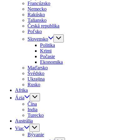
Francúzsko
Nemecko
Rakúsko
Taliansko
Česká republika
Poľsko
Slovensko
Politika
Krimi
Počasie
Ekonomika
Maďarsko
Švédsko
Ukrajina
Rusko
Afrika
Ázia
Čína
India
Turecko
Austrália
Viac
Bývanie