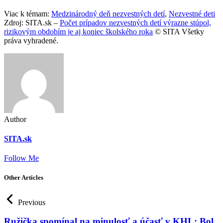
Viac k témam:
Medzinárodný deň nezvestných detí
,
Nezvestné deti
Zdroj: SITA.sk –
Počet prípadov nezvestných detí výrazne stúpol,
rizikovým obdobím je aj koniec školského roka
© SITA Všetky
práva vyhradené.
Author
SITA.sk
Follow Me
Other Articles
Previous
Ružička spomínal na minulosť a účasť v KHL: Bol