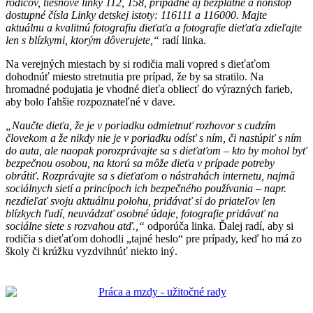
rodičov, tiesňové linky 112, 158, prípadne aj bezplatné a nonstop
dostupné čísla Linky detskej istoty: 116111 a 116000. Majte
aktuálnu a kvalitnú fotografiu dieťaťa a fotografie dieťaťa zdieľajte
len s blízkymi, ktorým dôverujete,“
radí linka.
Na verejných miestach by si rodičia mali vopred s dieťaťom
dohodnúť miesto stretnutia pre prípad, že by sa stratilo. Na
hromadné podujatia je vhodné dieťa obliecť do výrazných farieb,
aby bolo ľahšie rozpoznateľné v dave.
„Naučte dieťa, že je v poriadku odmietnuť rozhovor s cudzím
človekom a že nikdy nie je v poriadku odísť s ním, či nastúpiť s ním
do auta, ale naopak porozprávajte sa s dieťaťom – kto by mohol byť
bezpečnou osobou, na ktorú sa môže dieťa v prípade potreby
obrátiť. Rozprávajte sa s dieťaťom o nástrahách internetu, najmä
sociálnych sietí a princípoch ich bezpečného používania – napr.
nezdieľať svoju aktuálnu polohu, pridávať si do priateľov len
blízkych ľudí, neuvádzať osobné údaje, fotografie pridávať na
sociálne siete s rozvahou atď.,“
odporúča linka. Ďalej radí, aby si
rodičia s dieťaťom dohodli „tajné heslo“ pre prípady, keď ho má zo
školy či krúžku vyzdvihnúť niekto iný.