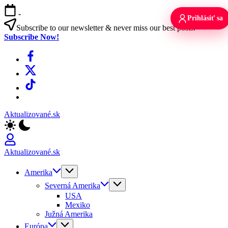
Skip
-
to
Prihlásiť sa
content
Subscribe to our newsletter & never miss our best posts.
Subscribe Now!
Facebook
X
TikTok
WhatsApp
Aktualizované.sk
Aktualizované.sk
Amerika
Severná Amerika
USA
Mexiko
Južná Amerika
Európa