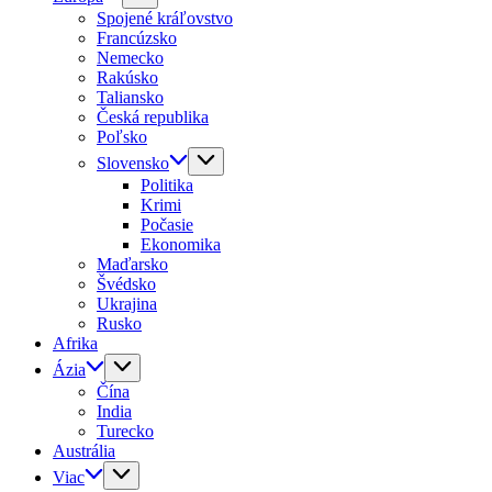
Spojené kráľovstvo
Francúzsko
Nemecko
Rakúsko
Taliansko
Česká republika
Poľsko
Slovensko
Politika
Krimi
Počasie
Ekonomika
Maďarsko
Švédsko
Ukrajina
Rusko
Afrika
Ázia
Čína
India
Turecko
Austrália
Viac