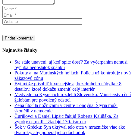
Najnovšie články
Ste stále unavení, aj keď spíte dosť? Za vyčerpaním nemusí
byť iba nedostatok spánku
Pokuty aj na Martinských holiach. Polícia už kontroluje novú
zákazovú zónu
Byt môže pôsobiť luxusnejšie aj bez drahého nábytku: 8
detailov, ktoré dokážu zmeniť celý interiér
Medvede na Kysuciach rozdelili Slovensko. Ministerstvo čelí
žalobám pre povolený odstrel
Žena útočila nožnicami v centre Londýna. Štyria muži
skončili v nemocnici
Čurillovci a Daniel Lipšic žalujú Roberta Kaliňáka. Za
výroky o „mafii“ žiadajú 130-tisíc eur
Šok v Grécku: Syn ukrýval telo otca v mrazničke viac ako
dva roky, aby poberal jeho dôchodok