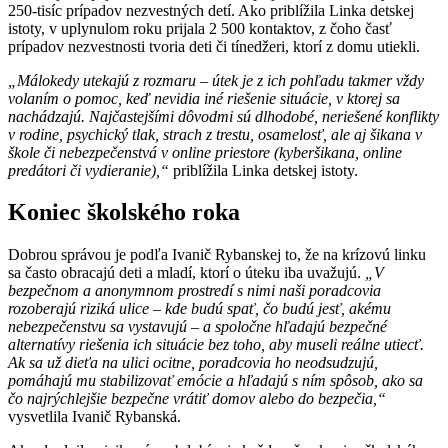
250-tisíc prípadov nezvestných detí. Ako priblížila Linka detskej
istoty, v uplynulom roku prijala 2 500 kontaktov, z čoho časť
prípadov nezvestnosti tvoria deti či tínedžeri, ktorí z domu utiekli.
„Málokedy utekajú z rozmaru – útek je z ich pohľadu takmer vždy
volaním o pomoc, keď nevidia iné riešenie situácie, v ktorej sa
nachádzajú. Najčastejšími dôvodmi sú dlhodobé, neriešené konflikty
v rodine, psychický tlak, strach z trestu, osamelosť, ale aj šikana v
škole či nebezpečenstvá v online priestore (kyberšikana, online
predátori či vydieranie),“
priblížila Linka detskej istoty.
Koniec školského roka
Dobrou správou je podľa Ivanič Rybanskej to, že na krízovú linku
sa často obracajú deti a mladí, ktorí o úteku iba uvažujú.
„V
bezpečnom a anonymnom prostredí s nimi naši poradcovia
rozoberajú riziká ulice – kde budú spať, čo budú jesť, akému
nebezpečenstvu sa vystavujú – a spoločne hľadajú bezpečné
alternatívy riešenia ich situácie bez toho, aby museli reálne utiecť.
Ak sa už dieťa na ulici ocitne, poradcovia ho neodsudzujú,
pomáhajú mu stabilizovať emócie a hľadajú s ním spôsob, ako sa
čo najrýchlejšie bezpečne vrátiť domov alebo do bezpečia,“
vysvetlila Ivanič Rybanská.