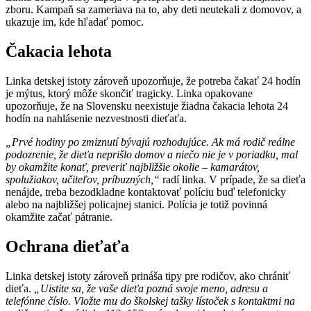
zboru. Kampaň sa zameriava na to, aby deti neutekali z domovov, a
ukazuje im, kde hľadať pomoc.
Čakacia lehota
Linka detskej istoty zároveň upozorňuje, že potreba čakať 24 hodín
je mýtus, ktorý môže skončiť tragicky. Linka opakovane
upozorňuje, že na Slovensku neexistuje žiadna čakacia lehota 24
hodín na nahlásenie nezvestnosti dieťaťa.
„Prvé hodiny po zmiznutí bývajú rozhodujúce. Ak má rodič reálne
podozrenie, že dieťa neprišlo domov a niečo nie je v poriadku, mal
by okamžite konať, preveriť najbližšie okolie – kamarátov,
spolužiakov, učiteľov, príbuzných,“
radí linka. V prípade, že sa dieťa
nenájde, treba bezodkladne kontaktovať políciu buď telefonicky
alebo na najbližšej policajnej stanici. Polícia je totiž povinná
okamžite začať pátranie.
Ochrana dieťaťa
Linka detskej istoty zároveň prináša tipy pre rodičov, ako chrániť
dieťa.
„Uistite sa, že vaše dieťa pozná svoje meno, adresu a
telefónne číslo. Vložte mu do školskej tašky lístoček s kontaktmi na