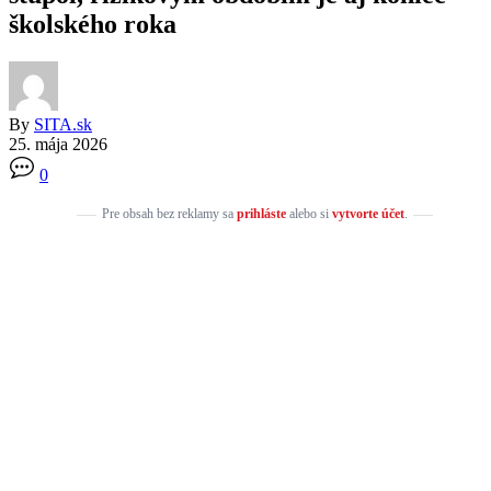
školského roka
By
SITA.sk
25. mája 2026
0
Pre obsah bez reklamy sa
prihláste
alebo si
vytvorte účet
.