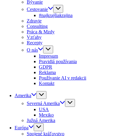
Bývanie
Cestovanie
#najkrajšiakrajina
Zdravie
Consulting
Práca & Mzdy
Vzťahy
Recepty
O nás
Impresum
Pravidlá používania
GDPR
Reklama
Používanie AI v redakcii
Kontakt
Amerika
Severná Amerika
USA
Mexiko
Južná Amerika
Európa
Spojené kráľovstvo