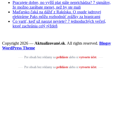
Pracujete dobre, no vyšší plat stále neprichádza? 7 signálov,
že možno zarábate menej, než by ste mali
Maďarsko čaká na dážď z Rakúska. O osude jadrovej
elektrárne Paks môžu rozhodnúť zrážky za hranicami
Čo variť, keď už naozaj neviete? 7 jednoduchých večerí,
ktoré zachránia celý týždeň
Copyright 2026 —
Aktualizované.sk
. All rights reserved.
Blogsy
WordPress Theme
Pre obsah bez reklamy sa
prihláste
alebo si
vytvorte účet
.