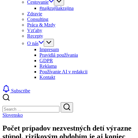
Cestovanie
#najkrajšiakrajina
Zdravie
Consulting
Práca & Mzdy
Vzťahy
Recepty
O nás
Impresum
Pravidlá používania
GDPR
Reklama
Používanie AI v redakcii
Kontakt
Subscribe
Close
Search
Search
Slovensko
Počet prípadov nezvestných detí výrazne
stúpol, rizikovým obdobím je aj koniec