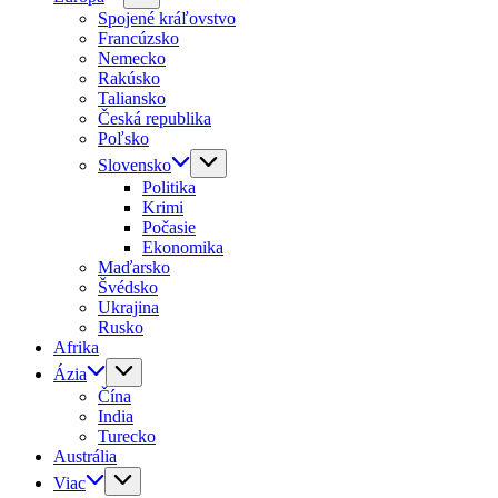
Spojené kráľovstvo
Francúzsko
Nemecko
Rakúsko
Taliansko
Česká republika
Poľsko
Slovensko
Politika
Krimi
Počasie
Ekonomika
Maďarsko
Švédsko
Ukrajina
Rusko
Afrika
Ázia
Čína
India
Turecko
Austrália
Viac