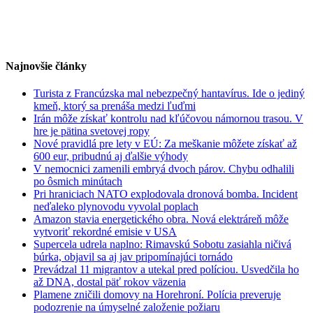
Najnovšie články
Turista z Francúzska mal nebezpečný hantavírus. Ide o jediný
kmeň, ktorý sa prenáša medzi ľuďmi
Irán môže získať kontrolu nad kľúčovou námornou trasou. V
hre je pätina svetovej ropy
Nové pravidlá pre lety v EÚ: Za meškanie môžete získať až
600 eur, pribudnú aj ďalšie výhody
V nemocnici zamenili embryá dvoch párov. Chybu odhalili
po ôsmich minútach
Pri hraniciach NATO explodovala dronová bomba. Incident
neďaleko plynovodu vyvolal poplach
Amazon stavia energetického obra. Nová elektráreň môže
vytvoriť rekordné emisie v USA
Supercela udrela naplno: Rimavskú Sobotu zasiahla ničivá
búrka, objavil sa aj jav pripomínajúci tornádo
Prevádzal 11 migrantov a utekal pred políciou. Usvedčila ho
až DNA, dostal päť rokov väzenia
Plamene zničili domovy na Horehroní. Polícia preveruje
podozrenie na úmyselné založenie požiaru