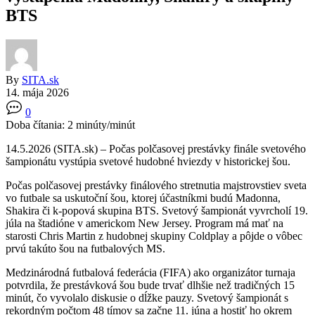
BTS
By
SITA.sk
14. mája 2026
0
Doba čítania:
2
minúty/minút
14.5.2026 (SITA.sk) – Počas polčasovej prestávky finále svetového
šampionátu vystúpia svetové hudobné hviezdy v historickej šou.
Počas polčasovej prestávky finálového stretnutia majstrovstiev sveta
vo futbale sa uskutoční šou, ktorej účastníkmi budú Madonna,
Shakira či k-popová skupina BTS. Svetový šampionát vyvrcholí 19.
júla na štadióne v americkom New Jersey. Program má mať na
starosti Chris Martin z hudobnej skupiny Coldplay a pôjde o vôbec
prvú takúto šou na futbalových MS.
Medzinárodná futbalová federácia (FIFA) ako organizátor turnaja
potvrdila, že prestávková šou bude trvať dlhšie než tradičných 15
minút, čo vyvolalo diskusie o dĺžke pauzy. Svetový šampionát s
rekordným počtom 48 tímov sa začne 11. júna a hostiť ho okrem