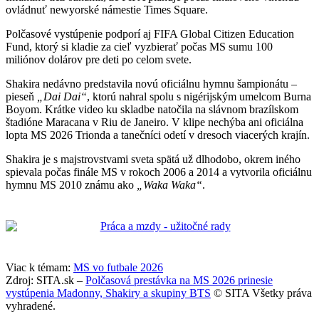
ovládnuť newyorské námestie Times Square.
Polčasové vystúpenie podporí aj FIFA Global Citizen Education
Fund, ktorý si kladie za cieľ vyzbierať počas MS sumu 100
miliónov dolárov pre deti po celom svete.
Shakira nedávno predstavila novú oficiálnu hymnu šampionátu –
pieseň
„Dai Dai“
, ktorú nahral spolu s nigérijským umelcom Burna
Boyom. Krátke video ku skladbe natočila na slávnom brazílskom
štadióne Maracana v Riu de Janeiro. V klipe nechýba ani oficiálna
lopta MS 2026 Trionda a tanečníci odetí v dresoch viacerých krajín.
Shakira je s majstrovstvami sveta spätá už dlhodobo, okrem iného
spievala počas finále MS v rokoch 2006 a 2014 a vytvorila oficiálnu
hymnu MS 2010 známu ako
„Waka Waka“
.
Viac k témam:
MS vo futbale 2026
Zdroj: SITA.sk –
Polčasová prestávka na MS 2026 prinesie
vystúpenia Madonny, Shakiry a skupiny BTS
© SITA Všetky práva
vyhradené.