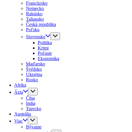
Francúzsko
Nemecko
Rakúsko
Taliansko
Česká republika
Poľsko
Slovensko
Politika
Krimi
Počasie
Ekonomika
Maďarsko
Švédsko
Ukrajina
Rusko
Afrika
Ázia
Čína
India
Turecko
Austrália
Viac
Bývanie