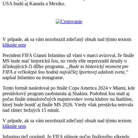
USA budú aj Kanada a Mexiko.
V prípade, ak sa vám nezobrazil zdieľaný obsah nad týmto textom
kliknite sem
Prezident FIFA Gianni Infantino už vlani v marci avizoval, že finále
MS bude mať historickú šou, no vtedy ešte neprezradil detaily o
účinkujúcich či dĺžke programu.
„Bude to historický moment pre
FIFA a veľkolepá šou hodná najväčšej športovej udalosti sveta,“
napísal Infantino na instagrame.
Tento formát nasledoval po finále Copa America 2024 v Miami, kde
prestávkový program zaobstarala aj Shakira. Podobnú šou mali aj
počas finále minuloročných majstrovstiev sveta klubov na štadióne,
ktorý bude hostiť aj finále MS 2026. Vtedy však prestávka netrvala
nad rámec bežných 15 minút.
V prípade, ak sa vám nezobrazil zdieľaný obsah nad týmto textom
kliknite sem
Infantino tiež oznámil, že FIFA plánuje počas finálového víkendu