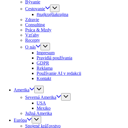
Bývanie
Cestovanie
#najkrajšiakrajina
Zdravie
Consulting
Práca & Mzdy
Vzťahy
Recepty
O nás
Impresum
Pravidlá používania
GDPR
Reklama
Používanie AI v redakcii
Kontakt
Amerika
Severná Amerika
USA
Mexiko
Južná Amerika
Európa
Spojené kráľovstvo