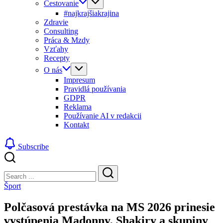
Cestovanie
#najkrajšiakrajina
Zdravie
Consulting
Práca & Mzdy
Vzťahy
Recepty
O nás
Impresum
Pravidlá používania
GDPR
Reklama
Používanie AI v redakcii
Kontakt
Subscribe
Close
Search
Search
Šport
Polčasová prestávka na MS 2026 prinesie
vystúpenia Madonny, Shakiry a skupiny