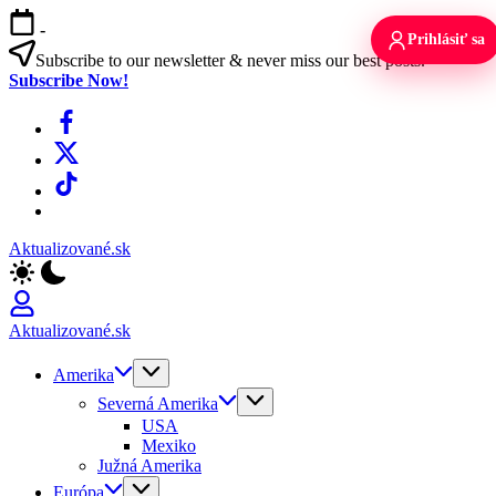
Skip
-
to
Prihlásiť sa
content
Subscribe to our newsletter & never miss our best posts.
Subscribe Now!
Facebook
X
TikTok
WhatsApp
Aktualizované.sk
Aktualizované.sk
Amerika
Severná Amerika
USA
Mexiko
Južná Amerika
Európa