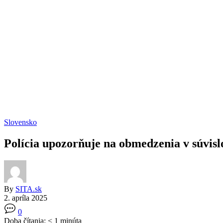
Slovensko
Polícia upozorňuje na obmedzenia v súvislo
By
SITA.sk
2. apríla 2025
0
Doba čítania:
< 1
minúta