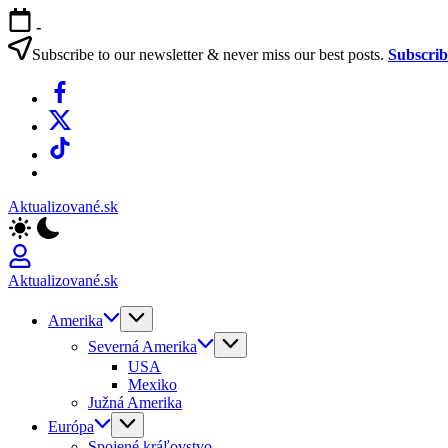
Skip
-
to
content
Subscribe to our newsletter & never miss our best posts.
Subscri
Facebook
X
TikTok
WhatsApp
Aktualizované.sk
Aktualizované.sk
Amerika
Severná Amerika
USA
Mexiko
Južná Amerika
Európa
Spojené kráľovstvo