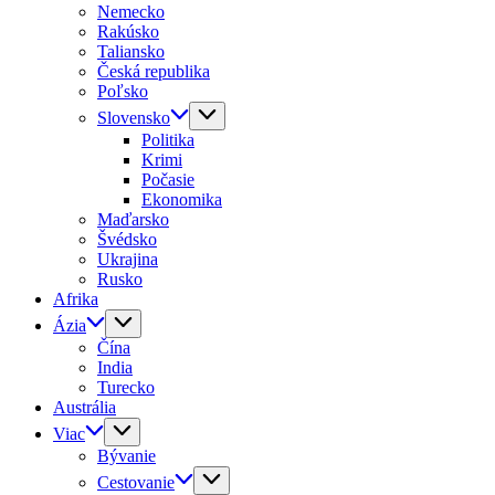
Nemecko
Rakúsko
Taliansko
Česká republika
Poľsko
Slovensko
Politika
Krimi
Počasie
Ekonomika
Maďarsko
Švédsko
Ukrajina
Rusko
Afrika
Ázia
Čína
India
Turecko
Austrália
Viac
Bývanie
Cestovanie