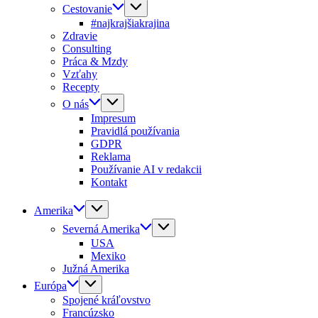
Cestovanie
#najkrajšiakrajina
Zdravie
Consulting
Práca & Mzdy
Vzťahy
Recepty
O nás
Impresum
Pravidlá používania
GDPR
Reklama
Používanie AI v redakcii
Kontakt
Amerika
Severná Amerika
USA
Mexiko
Južná Amerika
Európa
Spojené kráľovstvo
Francúzsko