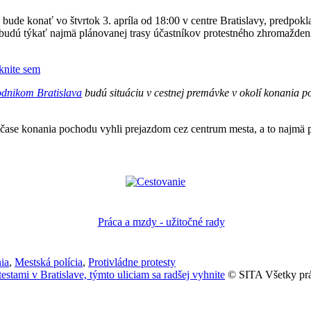
bude konať vo štvrtok 3. apríla od 18:00 v centre Bratislavy, predpok
budú týkať najmä plánovanej trasy účastníkov protestného zhromaždeni
iknite sem
dnikom Bratislava
budú situáciu v cestnej premávke v okolí konania p
čase konania pochodu vyhli prejazdom cez centrum mesta, a to najmä po
ia
,
Mestská polícia
,
Protivládne protesty
estami v Bratislave, týmto uliciam sa radšej vyhnite
© SITA Všetky prá