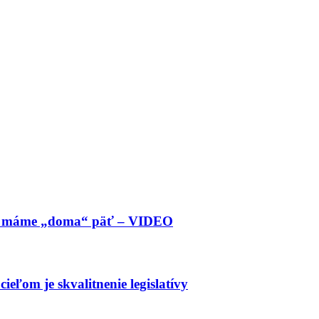
 ich máme „doma“ päť – VIDEO
ieľom je skvalitnenie legislatívy