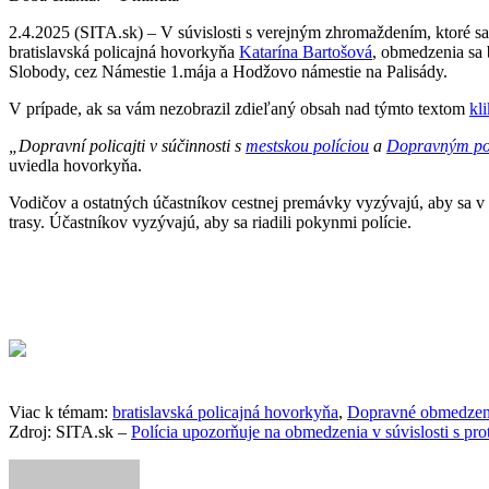
2.4.2025 (SITA.sk) – V súvislosti s verejným zhromaždením, ktoré sa 
bratislavská policajná hovorkyňa
Katarína Bartošová
, obmedzenia sa 
Slobody, cez Námestie 1.mája a Hodžovo námestie na Palisády.
V prípade, ak sa vám nezobrazil zdieľaný obsah nad týmto textom
kl
„Dopravní policajti v súčinnosti s
mestskou políciou
a
Dopravným po
uviedla hovorkyňa.
Vodičov a ostatných účastníkov cestnej premávky vyzývajú, aby sa v 
trasy. Účastníkov vyzývajú, aby sa riadili pokynmi polície.
Viac k témam:
bratislavská policajná hovorkyňa
,
Dopravné obmedzen
Zdroj: SITA.sk –
Polícia upozorňuje na obmedzenia v súvislosti s prot