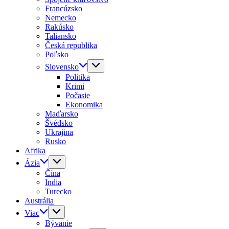
Francúzsko
Nemecko
Rakúsko
Taliansko
Česká republika
Poľsko
Slovensko
Politika
Krimi
Počasie
Ekonomika
Maďarsko
Švédsko
Ukrajina
Rusko
Afrika
Ázia
Čína
India
Turecko
Austrália
Viac
Bývanie