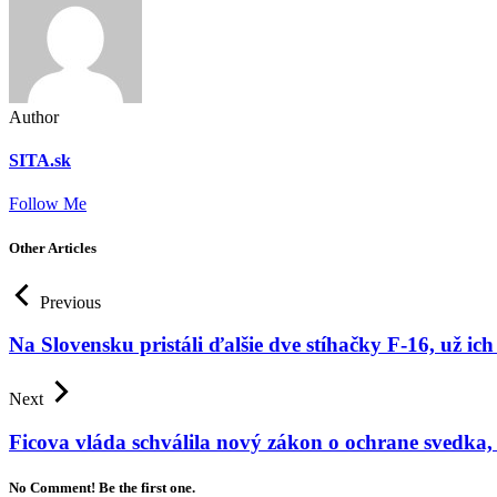
Author
SITA.sk
Follow Me
Other Articles
Previous
Na Slovensku pristáli ďalšie dve stíhačky F-16, už
Next
Ficova vláda schválila nový zákon o ochrane svedka, c
No Comment! Be the first one.