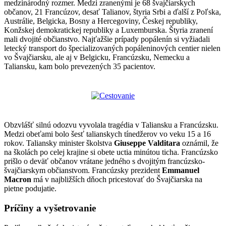
medzinárodný rozmer. Medzi zranenými je 68 švajčiarskych
občanov, 21 Francúzov, desať Talianov, štyria Srbi a ďalší z Poľska,
Austrálie, Belgicka, Bosny a Hercegoviny, Českej republiky,
Konžskej demokratickej republiky a Luxemburska. Štyria zranení
mali dvojité občianstvo. Najťažšie prípady popálenín si vyžiadali
letecký transport do špecializovaných popáleninových centier nielen
vo Švajčiarsku, ale aj v Belgicku, Francúzsku, Nemecku a
Taliansku, kam bolo prevezených 35 pacientov.
Obzvlášť silnú odozvu vyvolala tragédia v Taliansku a Francúzsku.
Medzi obeťami bolo šesť talianskych tínedžerov vo veku 15 a 16
rokov. Taliansky minister školstva
Giuseppe Valditara
oznámil, že
na školách po celej krajine si obete uctia minútou ticha. Francúzsko
prišlo o deväť občanov vrátane jedného s dvojitým francúzsko-
švajčiarskym občianstvom. Francúzsky prezident
Emmanuel
Macron
má v najbližších dňoch pricestovať do Švajčiarska na
pietne podujatie.
Príčiny a vyšetrovanie