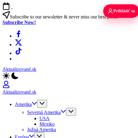
Skip
-
to
Prihlásiť sa
content
Subscribe to our newsletter & never miss our best posts.
Subscribe Now!
Facebook
X
TikTok
WhatsApp
Aktualizované.sk
Aktualizované.sk
Amerika
Severná Amerika
USA
Mexiko
Južná Amerika
Európa