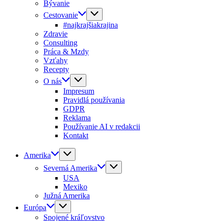
Bývanie
Cestovanie
#najkrajšiakrajina
Zdravie
Consulting
Práca & Mzdy
Vzťahy
Recepty
O nás
Impresum
Pravidlá používania
GDPR
Reklama
Používanie AI v redakcii
Kontakt
Amerika
Severná Amerika
USA
Mexiko
Južná Amerika
Európa
Spojené kráľovstvo