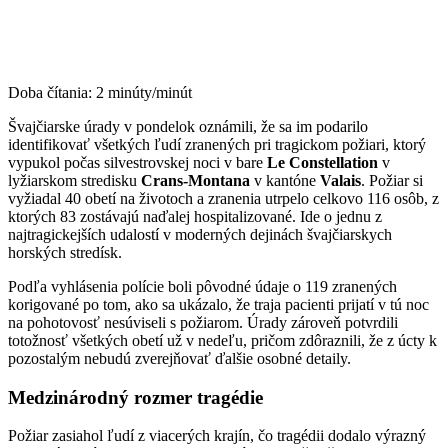
Doba čítania:
2
minúty/minút
Švajčiarske úrady v pondelok oznámili, že sa im podarilo
identifikovať všetkých ľudí zranených pri tragickom požiari, ktorý
vypukol počas silvestrovskej noci v bare
Le Constellation
v
lyžiarskom stredisku
Crans-Montana
v kantóne
Valais
. Požiar si
vyžiadal 40 obetí na životoch a zranenia utrpelo celkovo 116 osôb, z
ktorých 83 zostávajú naďalej hospitalizované. Ide o jednu z
najtragickejších udalostí v moderných dejinách švajčiarskych
horských stredísk.
Podľa vyhlásenia polície boli pôvodné údaje o 119 zranených
korigované po tom, ako sa ukázalo, že traja pacienti prijatí v tú noc
na pohotovosť nesúviseli s požiarom. Úrady zároveň potvrdili
totožnosť všetkých obetí už v nedeľu, pričom zdôraznili, že z úcty k
pozostalým nebudú zverejňovať ďalšie osobné detaily.
Medzinárodný rozmer tragédie
Požiar zasiahol ľudí z viacerých krajín, čo tragédii dodalo výrazný