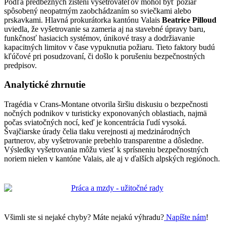
Podľa predbežných zistení vyšetrovateľov mohol byť požiar
spôsobený neopatrným zaobchádzaním so sviečkami alebo
prskavkami. Hlavná prokurátorka kantónu Valais
Beatrice Pilloud
uviedla, že vyšetrovanie sa zameria aj na stavebné úpravy baru,
funkčnosť hasiacich systémov, únikové trasy a dodržiavanie
kapacitných limitov v čase vypuknutia požiaru. Tieto faktory budú
kľúčové pri posudzovaní, či došlo k porušeniu bezpečnostných
predpisov.
Analytické zhrnutie
Tragédia v Crans-Montane otvorila širšiu diskusiu o bezpečnosti
nočných podnikov v turisticky exponovaných oblastiach, najmä
počas sviatočných nocí, keď je koncentrácia ľudí vysoká.
Švajčiarske úrady čelia tlaku verejnosti aj medzinárodných
partnerov, aby vyšetrovanie prebehlo transparentne a dôsledne.
Výsledky vyšetrovania môžu viesť k sprísneniu bezpečnostných
noriem nielen v kantóne Valais, ale aj v ďalších alpských regiónoch.
Všimli ste si nejaké chyby? Máte nejakú výhradu?
Napíšte nám
!