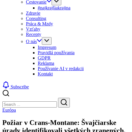
Cestovanie
#najkrajšiakrajina
Zdravie
Consulting
Práca & Mzdy
Vzťahy
Recepty
O nás
Impresum
Pravidlá používania
GDPR
Reklama
Používanie AI v redakcii
Kontakt
Subscribe
Close
Search
Search
Európa
Požiar v Crans-Montane: Švajčiarske
úrady identifikovali všetkých zranených,