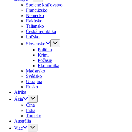
Spojené kráľovstvo
Francúzsko
Nemecko
Rakúsko
Taliansko
Česká republika
Poľsko
Slovensko
Politika
Krimi
Počasie
Ekonomika
Maďarsko
Švédsko
Ukrajina
Rusko
Afrika
Ázia
Čína
India
Turecko
Austrália
Viac