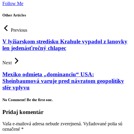
Follow Me
Other Articles
Previous
V lyžiarskom stredisku Krahule vypadol z lanovky
len jedenásťročný chlapec
Next
Mexiko odmieta „dominanciu“ USA:
Sheinbaumová varuje pred návratom geopolitiky
sfér vplyvu
No Comment! Be the first one.
Pridaj komentár
Vaša e-mailová adresa nebude zverejnená.
Vyžadované polia sú
označené
*