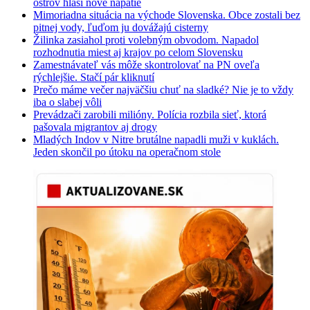
ostrov hlási nové napätie
Mimoriadna situácia na východe Slovenska. Obce zostali bez
pitnej vody, ľuďom ju dovážajú cisterny
Žilinka zasiahol proti volebným obvodom. Napadol
rozhodnutia miest aj krajov po celom Slovensku
Zamestnávateľ vás môže skontrolovať na PN oveľa
rýchlejšie. Stačí pár kliknutí
Prečo máme večer najväčšiu chuť na sladké? Nie je to vždy
iba o slabej vôli
Prevádzači zarobili milióny. Polícia rozbila sieť, ktorá
pašovala migrantov aj drogy
Mladých Indov v Nitre brutálne napadli muži v kuklách.
Jeden skončil po útoku na operačnom stole