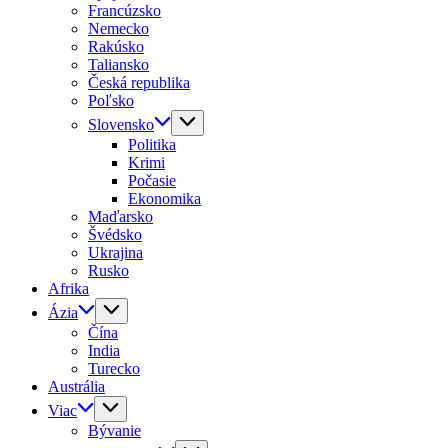
Francúzsko
Nemecko
Rakúsko
Taliansko
Česká republika
Poľsko
Slovensko
Politika
Krimi
Počasie
Ekonomika
Maďarsko
Švédsko
Ukrajina
Rusko
Afrika
Ázia
Čína
India
Turecko
Austrália
Viac
Bývanie