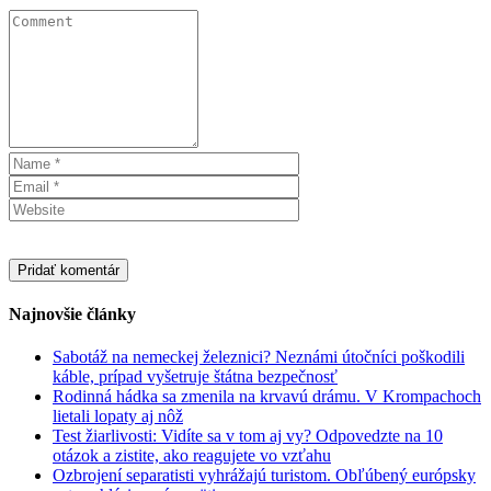
Najnovšie články
Sabotáž na nemeckej železnici? Neznámi útočníci poškodili
káble, prípad vyšetruje štátna bezpečnosť
Rodinná hádka sa zmenila na krvavú drámu. V Krompachoch
lietali lopaty aj nôž
Test žiarlivosti: Vidíte sa v tom aj vy? Odpovedzte na 10
otázok a zistite, ako reagujete vo vzťahu
Ozbrojení separatisti vyhrážajú turistom. Obľúbený európsky