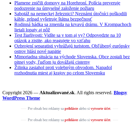
Plamene zničili domovy na Horehroní. Polícia preveruje
podozrenie na úmyselné založenie požiaru
Sabotáž na nemeckej železnici? Neznámi útočníci poškodili
káble, prípad vyšetruje štátna bezpečnosť
Rodinná hádka sa zmenila na krvavú drámu. V Krompachoch
lietali lopaty aj nôž
Test žiarlivosti: Vidíte sa v tom aj vy? Odpovedzte na 10
otázok a zistite, ako reagujete vo vzťahu
Ozbrojení separatisti vyhrážajú turistom. Obľúbený európsky
ostrov hlási nové napätie
Mimoriadna situácia na východe Slovenska. Obce zostali bez
pitnej vody, ľuďom ju dovážajú cisterny
Žilinka zasiahol proti volebným obvodom. Napadol
rozhodnutia miest aj krajov po celom Slovensku
Copyright 2026 —
Aktualizované.sk
. All rights reserved.
Blogsy
WordPress Theme
Pre obsah bez reklamy sa
prihláste
alebo si
vytvorte účet
.