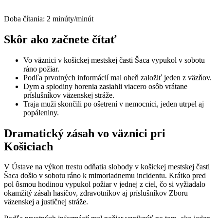
Doba čítania:
2
minúty/minút
Skôr ako začnete čítať
Vo väznici v košickej mestskej časti Šaca vypukol v sobotu
ráno požiar.
Podľa prvotných informácií mal oheň založiť jeden z väzňov.
Dym a splodiny horenia zasiahli viacero osôb vrátane
príslušníkov väzenskej stráže.
Traja muži skončili po ošetrení v nemocnici, jeden utrpel aj
popáleniny.
Dramatický zásah vo väznici pri
Košiciach
V Ústave na výkon trestu odňatia slobody v košickej mestskej časti
Šaca došlo v sobotu ráno k mimoriadnemu incidentu. Krátko pred
pol ôsmou hodinou vypukol požiar v jednej z ciel, čo si vyžiadalo
okamžitý zásah hasičov, zdravotníkov aj príslušníkov Zboru
väzenskej a justičnej stráže.