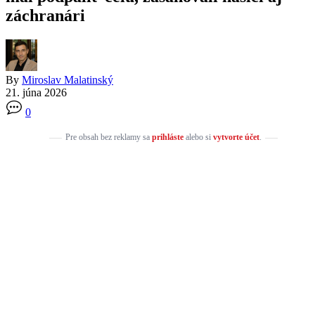
záchranári
By
Miroslav Malatinský
21. júna 2026
0
Pre obsah bez reklamy sa
prihláste
alebo si
vytvorte účet
.