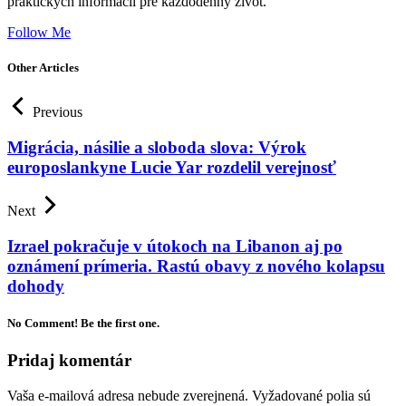
praktických informácií pre každodenný život.
Follow Me
Other Articles
Previous
Migrácia, násilie a sloboda slova: Výrok
europoslankyne Lucie Yar rozdelil verejnosť
Next
Izrael pokračuje v útokoch na Libanon aj po
oznámení prímeria. Rastú obavy z nového kolapsu
dohody
No Comment! Be the first one.
Pridaj komentár
Vaša e-mailová adresa nebude zverejnená.
Vyžadované polia sú