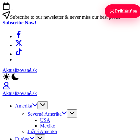
Skip
-
to
Prihlásiť sa
content
Subscribe to our newsletter & never miss our best posts.
Subscribe Now!
Facebook
X
TikTok
WhatsApp
Aktualizované.sk
Aktualizované.sk
Amerika
Severná Amerika
USA
Mexiko
Južná Amerika
Európa