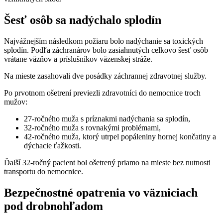
Šesť osôb sa nadýchalo splodín
Najvážnejším následkom požiaru bolo nadýchanie sa toxických
splodín. Podľa záchranárov bolo zasiahnutých celkovo šesť osôb
vrátane väzňov a príslušníkov väzenskej stráže.
Na mieste zasahovali dve posádky záchrannej zdravotnej služby.
Po prvotnom ošetrení previezli zdravotníci do nemocnice troch
mužov:
27-ročného muža s príznakmi nadýchania sa splodín,
32-ročného muža s rovnakými problémami,
42-ročného muža, ktorý utrpel popáleniny hornej končatiny a
dýchacie ťažkosti.
Ďalší 32-ročný pacient bol ošetrený priamo na mieste bez nutnosti
transportu do nemocnice.
Bezpečnostné opatrenia vo väzniciach
pod drobnohľadom