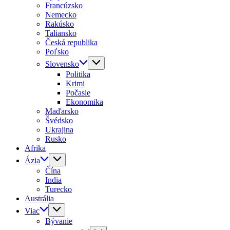
Francúzsko
Nemecko
Rakúsko
Taliansko
Česká republika
Poľsko
Slovensko
Politika
Krimi
Počasie
Ekonomika
Maďarsko
Švédsko
Ukrajina
Rusko
Afrika
Ázia
Čína
India
Turecko
Austrália
Viac
Bývanie