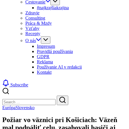
Cestovanie
#najkrajšiakrajina
Zdravie
Consulting
Práca & Mzdy
Vzťahy
Recepty
O nás
Impresum
Pravidlá používania
GDPR
Reklama
Používanie AI v redakcii
Kontakt
Subscribe
Close
Search
Search
Európa
Slovensko
Požiar vo väznici pri Košiciach: Väzeň
mal podpáliť celu, zasahovali hasiči aj