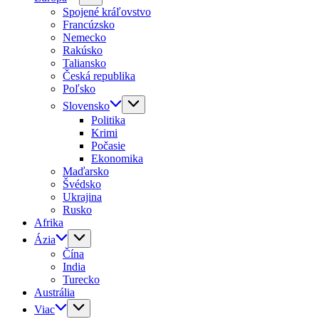
Spojené kráľovstvo
Francúzsko
Nemecko
Rakúsko
Taliansko
Česká republika
Poľsko
Slovensko
Politika
Krimi
Počasie
Ekonomika
Maďarsko
Švédsko
Ukrajina
Rusko
Afrika
Ázia
Čína
India
Turecko
Austrália
Viac