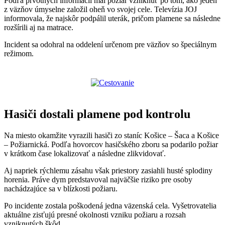
Podľa prvotných informácií mal požiar vzniknúť po tom, ako jeden
z väzňov úmyselne založil oheň vo svojej cele. Televízia JOJ
informovala, že najskôr podpálil uterák, pričom plamene sa následne
rozšírili aj na matrace.
Incident sa odohral na oddelení určenom pre väzňov so špeciálnym
režimom.
Hasiči dostali plamene pod kontrolu
Na miesto okamžite vyrazili hasiči zo staníc Košice – Šaca a Košice
– Požiarnická. Podľa hovorcov hasičského zboru sa podarilo požiar
v krátkom čase lokalizovať a následne zlikvidovať.
Aj napriek rýchlemu zásahu však priestory zasiahli husté splodiny
horenia. Práve dym predstavoval najväčšie riziko pre osoby
nachádzajúce sa v blízkosti požiaru.
Po incidente zostala poškodená jedna väzenská cela. Vyšetrovatelia
aktuálne zisťujú presné okolnosti vzniku požiaru a rozsah
vzniknutých škôd.