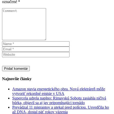
označené
*
Najnovšie články
Amazon stavia energetického obra. Nová elektráreň môže
vytvoriť rekordné emisie v USA
Supercela udrela naplno: Rimavskú Sobotu zasiahla ničivá
búrka, objavil sa aj jav pripomínajúci tornádo
Prevádzal 11 migrantov a utekal pred políciou. Usvedčila ho
až DNA, dostal päť rokov väzenia