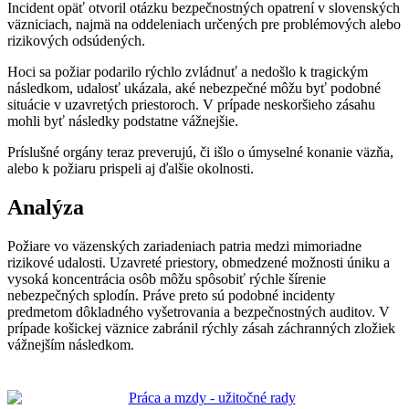
Incident opäť otvoril otázku bezpečnostných opatrení v slovenských
väzniciach, najmä na oddeleniach určených pre problémových alebo
rizikových odsúdených.
Hoci sa požiar podarilo rýchlo zvládnuť a nedošlo k tragickým
následkom, udalosť ukázala, aké nebezpečné môžu byť podobné
situácie v uzavretých priestoroch. V prípade neskoršieho zásahu
mohli byť následky podstatne vážnejšie.
Príslušné orgány teraz preverujú, či išlo o úmyselné konanie väzňa,
alebo k požiaru prispeli aj ďalšie okolnosti.
Analýza
Požiare vo väzenských zariadeniach patria medzi mimoriadne
rizikové udalosti. Uzavreté priestory, obmedzené možnosti úniku a
vysoká koncentrácia osôb môžu spôsobiť rýchle šírenie
nebezpečných splodín. Práve preto sú podobné incidenty
predmetom dôkladného vyšetrovania a bezpečnostných auditov. V
prípade košickej väznice zabránil rýchly zásah záchranných zložiek
vážnejším následkom.