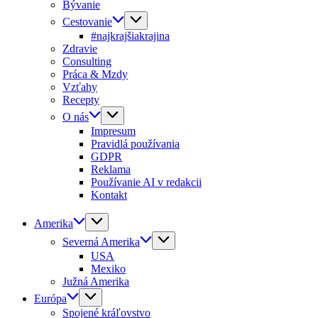
Bývanie
Cestovanie
#najkrajšiakrajina
Zdravie
Consulting
Práca & Mzdy
Vzťahy
Recepty
O nás
Impresum
Pravidlá používania
GDPR
Reklama
Používanie AI v redakcii
Kontakt
Amerika
Severná Amerika
USA
Mexiko
Južná Amerika
Európa
Spojené kráľovstvo