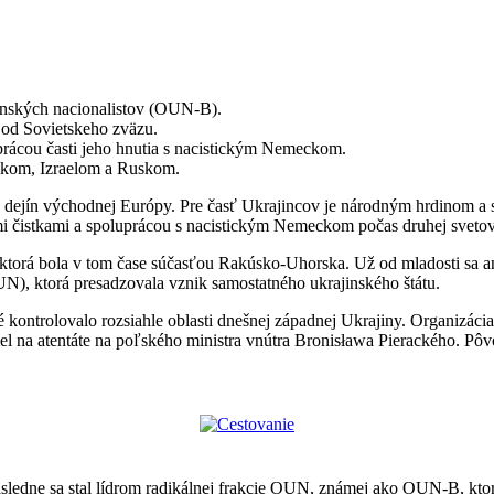
jinských nacionalistov (OUN-B).
 od Sovietskeho zväzu.
prácou časti jeho hnutia s nacistickým Nemeckom.
skom, Izraelom a Ruskom.
 dejín východnej Európy. Pre časť Ukrajincov je národným hrdinom a s
kými čistkami a spoluprácou s nacistickým Nemeckom počas druhej svetov
ktorá bola v tom čase súčasťou Rakúsko-Uhorska. Už od mladosti sa an
N), ktorá presadzovala vznik samostatného ukrajinského štátu.
ntrolovalo rozsiahle oblasti dnešnej západnej Ukrajiny. Organizácia 
l na atentáte na poľského ministra vnútra Bronisława Pierackého. Pôvo
edne sa stal lídrom radikálnej frakcie OUN, známej ako OUN-B, ktorá