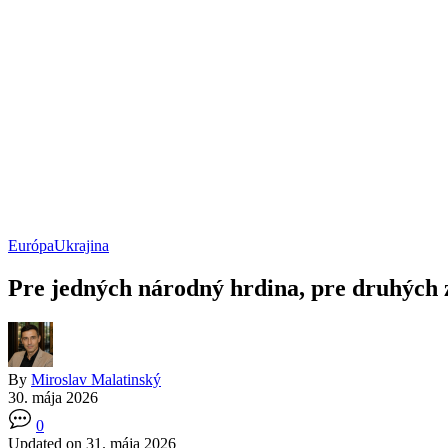
Európa
Ukrajina
Pre jedných národný hrdina, pre druhých 
By
Miroslav Malatinský
30. mája 2026
0
Updated on 31. mája 2026