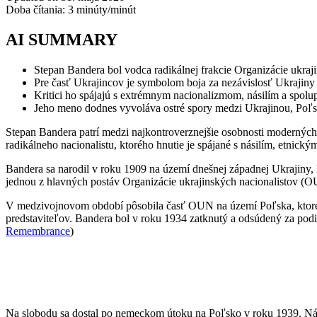
Doba čítania:
3
minúty/minút
AI SUMMARY
Stepan Bandera bol vodca radikálnej frakcie Organizácie ukra
Pre časť Ukrajincov je symbolom boja za nezávislosť Ukrajiny
Kritici ho spájajú s extrémnym nacionalizmom, násilím a spolu
Jeho meno dodnes vyvoláva ostré spory medzi Ukrajinou, Poľ
Stepan Bandera patrí medzi najkontroverznejšie osobnosti moderných
radikálneho nacionalistu, ktorého hnutie je spájané s násilím, etnic
Bandera sa narodil v roku 1909 na území dnešnej západnej Ukrajiny, 
jednou z hlavných postáv Organizácie ukrajinských nacionalistov (OU
V medzivojnovom období pôsobila časť OUN na území Poľska, ktoré ko
predstaviteľov. Bandera bol v roku 1934 zatknutý a odsúdený za podie
Remembrance
)
Na slobodu sa dostal po nemeckom útoku na Poľsko v roku 1939. Násl