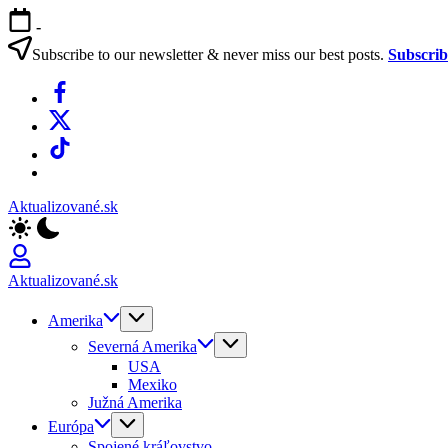
Skip
-
to
content
Subscribe to our newsletter & never miss our best posts.
Subscri
Facebook
X
TikTok
WhatsApp
Aktualizované.sk
Aktualizované.sk
Amerika
Severná Amerika
USA
Mexiko
Južná Amerika
Európa
Spojené kráľovstvo