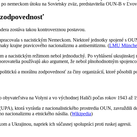
o po nemeckom útoku na Sovietsky zväz, predstavitelia OUN-B v Ľvove 
ú zodpovednosť
dera zostáva takou kontroverznou postavou.
olupracovala s nacistickým Nemeckom. Niektoré jednotky spojené s OUN
znaky krajne pravicového nacionalizmu a antisemitizmu. (
LMU Münche
m a nacistickým režimom nebol jednoduchý. Po vyhlásení ukrajinskej ne
porovatelia používajú ako argument, že nebol plnohodnotným spojencom
olitickú a morálnu zodpovednosť za činy organizácií, ktoré pôsobili 
ho obyvateľstva na Volyni a vo východnej Haliči počas rokov 1943 až 1
UPA), ktorá vyrástla z nacionalistického prostredia OUN, zavraždili de
o nacionalizmu a etnického násilia. (
Wikipedia
)
m a Ukrajinou, napriek ich súčasnej spolupráci proti ruskej agresii.