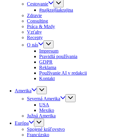
Cestovanie
#najkrajšiakrajina
Zdravie
Consulting
Práca & Mzdy
Vzťahy
Recepty
O nás
Impresum
Pravidlá používania
GDPR
Reklama
Používanie AI v redakcii
Kontakt
Amerika
Severná Amerika
USA
Mexiko
Južná Amerika
Európa
Spojené kráľovstvo
Francúzsko