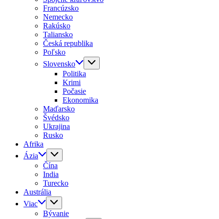
Francúzsko
Nemecko
Rakúsko
Taliansko
Česká republika
Poľsko
Slovensko
Politika
Krimi
Počasie
Ekonomika
Maďarsko
Švédsko
Ukrajina
Rusko
Afrika
Ázia
Čína
India
Turecko
Austrália
Viac
Bývanie