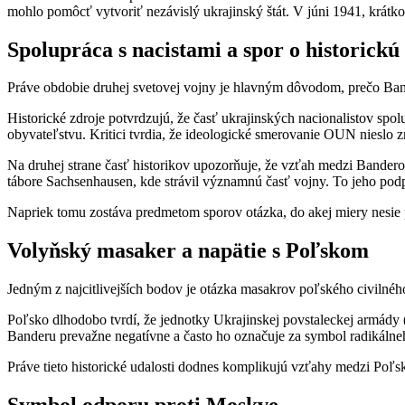
mohlo pomôcť vytvoriť nezávislý ukrajinský štát. V júni 1941, krátk
Spolupráca s nacistami a spor o historick
Práve obdobie druhej svetovej vojny je hlavným dôvodom, prečo Ban
Historické zdroje potvrdzujú, že časť ukrajinských nacionalistov sp
obyvateľstvu. Kritici tvrdia, že ideologické smerovanie OUN nieslo 
Na druhej strane časť historikov upozorňuje, že vzťah medzi Bandero
tábore Sachsenhausen, kde strávil významnú časť vojny. To jeho pod
Napriek tomu zostáva predmetom sporov otázka, do akej miery nesie p
Volyňský masaker a napätie s Poľskom
Jedným z najcitlivejších bodov je otázka masakrov poľského civilné
Poľsko dlhodobo tvrdí, že jednotky Ukrajinskej povstaleckej armády (
Banderu prevažne negatívne a často ho označuje za symbol radikálneh
Práve tieto historické udalosti dodnes komplikujú vzťahy medzi Poľsko