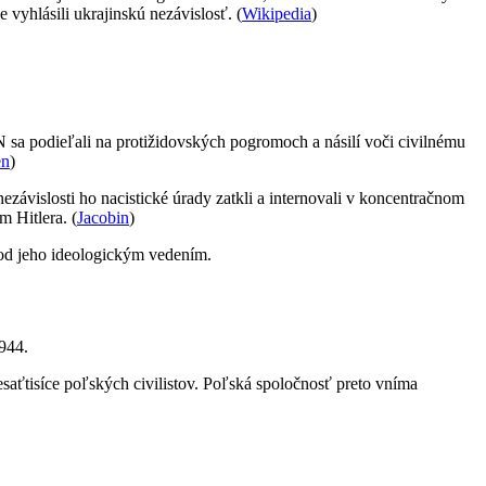
vyhlásili ukrajinskú nezávislosť. (
Wikipedia
)
 sa podieľali na protižidovských pogromoch a násilí voči civilnému
n
)
závislosti ho nacistické úrady zatkli a internovali v koncentračnom
 Hitlera. (
Jacobin
)
pod jeho ideologickým vedením.
944.
saťtisíce poľských civilistov. Poľská spoločnosť preto vníma