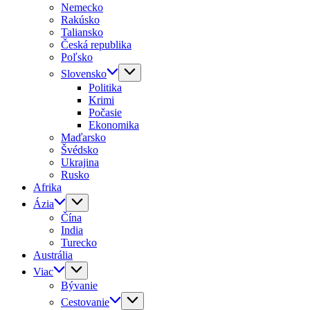
Nemecko
Rakúsko
Taliansko
Česká republika
Poľsko
Slovensko
Politika
Krimi
Počasie
Ekonomika
Maďarsko
Švédsko
Ukrajina
Rusko
Afrika
Ázia
Čína
India
Turecko
Austrália
Viac
Bývanie
Cestovanie