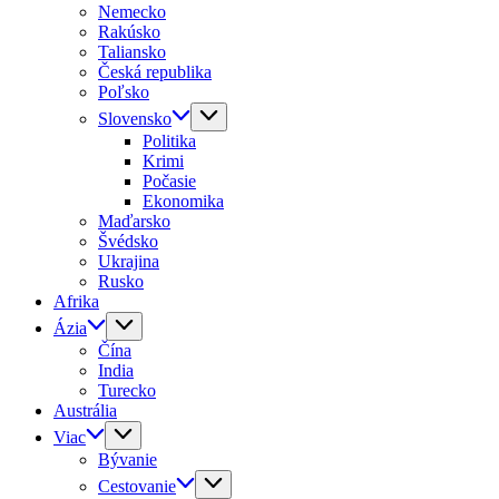
Nemecko
Rakúsko
Taliansko
Česká republika
Poľsko
Slovensko
Politika
Krimi
Počasie
Ekonomika
Maďarsko
Švédsko
Ukrajina
Rusko
Afrika
Ázia
Čína
India
Turecko
Austrália
Viac
Bývanie
Cestovanie