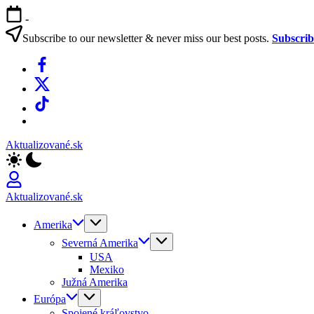
Skip
-
to
content
Subscribe to our newsletter & never miss our best posts.
Subscri
Facebook
X
TikTok
WhatsApp
Aktualizované.sk
Aktualizované.sk
Amerika
Severná Amerika
USA
Mexiko
Južná Amerika
Európa
Spojené kráľovstvo