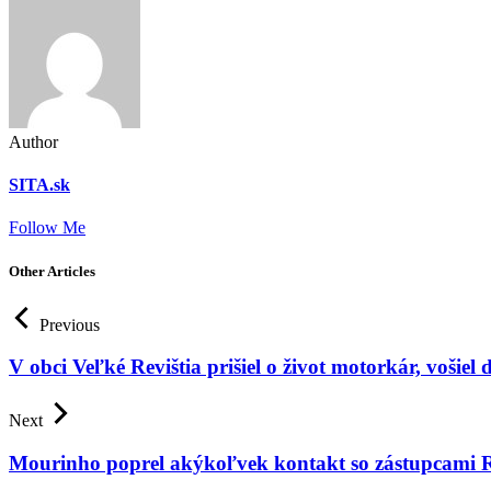
Author
SITA.sk
Follow Me
Other Articles
Previous
V obci Veľké Revištia prišiel o život motorkár, vošiel 
Next
Mourinho poprel akýkoľvek kontakt so zástupcami 