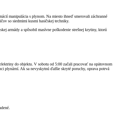
ormácií manipulácia s plynom. Na miesto ihneď smerovali záchranné
sičov so siedmimi kusmi hasičskej techniky.
kej armády a spôsobil masívne poškodenie strešnej krytiny, ktorú
 elektriny do objektu. V sobotu od 5:00 začali pracovať na opätovnom
ci plynární. Ak sa nevyskytnú ďalšie skryté poruchy, oprava potrvá
adené.