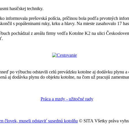
smi hasičskej techniky.
Ako informovala prešovská polícia, príčinou bola podľa prvotných inf
 skončil s popáleninami ruky, krku a hlavy. Na mieste zasahovalo 17 ha
ýbuch pochádzal z areálu firmy vedľa Kotolne K2 na ulici Českoslovens
ť.
 ihneď po výbuchu odstavili celú prevádzku kotolne aj dodávku plynu a
ená aj dodávka plynu do objektu kotolne, na čom už pracujú zamestnan
den človek, museli odstaviť susednú kotolňu
© SITA Všetky práva vyhr