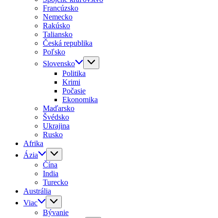
Francúzsko
Nemecko
Rakúsko
Taliansko
Česká republika
Poľsko
Slovensko
Politika
Krimi
Počasie
Ekonomika
Maďarsko
Švédsko
Ukrajina
Rusko
Afrika
Ázia
Čína
India
Turecko
Austrália
Viac
Bývanie