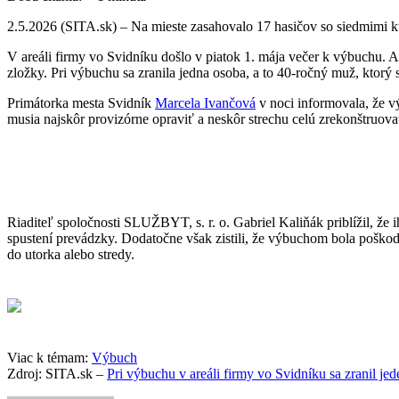
2.5.2026 (SITA.sk) – Na mieste zasahovalo 17 hasičov so siedmimi ku
V areáli firmy vo Svidníku došlo v piatok 1. mája večer k výbuchu. 
zložky. Pri výbuchu sa zranila jedna osoba, a to 40-ročný muž, ktorý
Primátorka mesta Svidník
Marcela Ivančová
v noci informovala, že v
musia najskôr provizórne opraviť a neskôr strechu celú zrekonštruova
Riaditeľ spoločnosti SLUŽBYT, s. r. o. Gabriel Kaliňák priblížil, že
spustení prevádzky. Dodatočne však zistili, že výbuchom bola poškod
do utorka alebo stredy.
Viac k témam:
Výbuch
Zdroj: SITA.sk –
Pri výbuchu v areáli firmy vo Svidníku sa zranil je