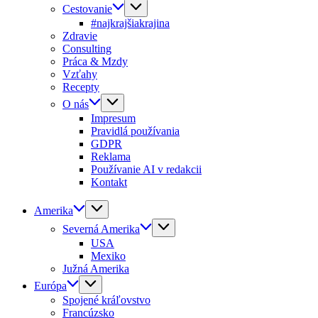
Cestovanie
#najkrajšiakrajina
Zdravie
Consulting
Práca & Mzdy
Vzťahy
Recepty
O nás
Impresum
Pravidlá používania
GDPR
Reklama
Používanie AI v redakcii
Kontakt
Amerika
Severná Amerika
USA
Mexiko
Južná Amerika
Európa
Spojené kráľovstvo
Francúzsko