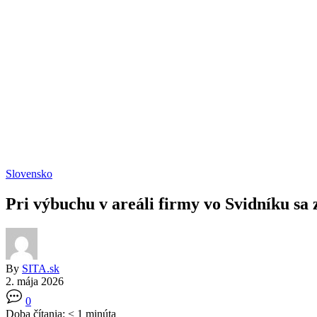
Slovensko
Pri výbuchu v areáli firmy vo Svidníku sa 
By
SITA.sk
2. mája 2026
0
Doba čítania:
< 1
minúta