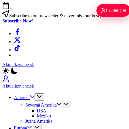
Skip
-
to
Prihlásiť sa
content
Subscribe to our newsletter & never miss our best posts.
Subscribe Now!
Facebook
X
TikTok
WhatsApp
Aktualizované.sk
Aktualizované.sk
Amerika
Severná Amerika
USA
Mexiko
Južná Amerika
Európa