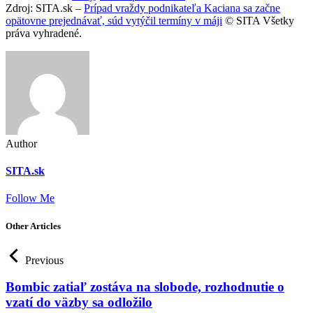
Zdroj: SITA.sk –
Prípad vraždy podnikateľa Kaciana sa začne
opätovne prejednávať, súd vytýčil termíny v máji
© SITA Všetky
práva vyhradené.
Author
SITA.sk
Follow Me
Other Articles
Previous
Bombic zatiaľ zostáva na slobode, rozhodnutie o
vzatí do väzby sa odložilo