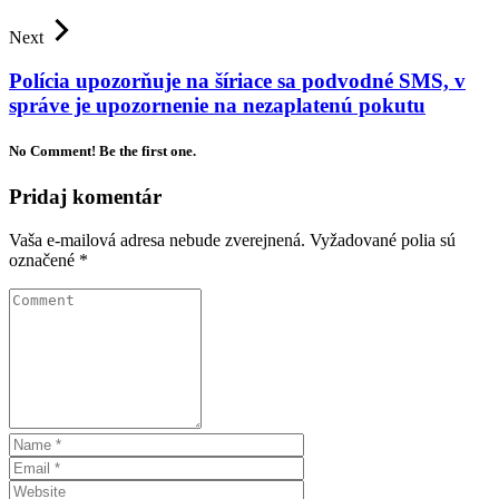
Next
Polícia upozorňuje na šíriace sa podvodné SMS, v
správe je upozornenie na nezaplatenú pokutu
No Comment! Be the first one.
Pridaj komentár
Vaša e-mailová adresa nebude zverejnená.
Vyžadované polia sú
označené
*