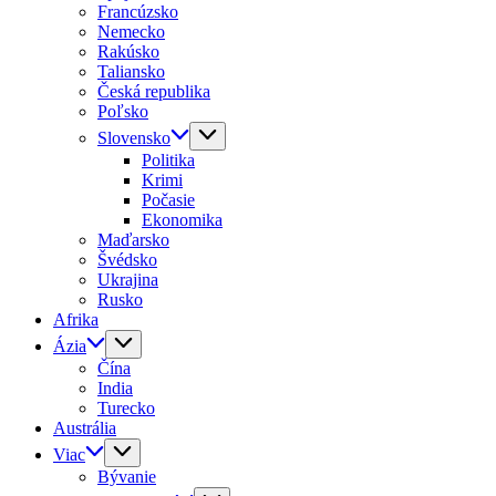
Francúzsko
Nemecko
Rakúsko
Taliansko
Česká republika
Poľsko
Slovensko
Politika
Krimi
Počasie
Ekonomika
Maďarsko
Švédsko
Ukrajina
Rusko
Afrika
Ázia
Čína
India
Turecko
Austrália
Viac
Bývanie