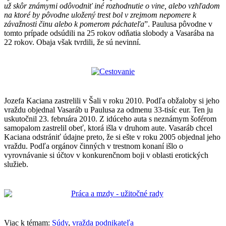
už skôr známymi odôvodniť iné rozhodnutie o vine, alebo vzhľadom
na ktoré by pôvodne uložený trest bol v zrejmom nepomere k
závažnosti činu alebo k pomerom páchateľa
”. Paulusa pôvodne v
tomto prípade odsúdili na 25 rokov odňatia slobody a Vasarába na
22 rokov. Obaja však tvrdili, že sú nevinní.
Jozefa Kaciana zastrelili v Šali v roku 2010. Podľa obžaloby si jeho
vraždu objednal Vasaráb u Paulusa za odmenu 33-tisíc eur. Ten ju
uskutočnil 23. februára 2010. Z idúceho auta s neznámym šoférom
samopalom zastrelil obeť, ktorá išla v druhom aute. Vasaráb chcel
Kaciana odstrániť údajne preto, že si ešte v roku 2005 objednal jeho
vraždu. Podľa orgánov činných v trestnom konaní išlo o
vyrovnávanie si účtov v konkurenčnom boji v oblasti erotických
služieb.
Viac k témam:
Súdy
,
vražda podnikateľa