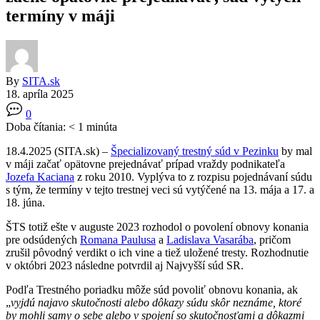
termíny v máji
By
SITA.sk
18. apríla 2025
0
Doba čítania:
< 1
minúta
18.4.2025 (SITA.sk) –
Špecializovaný trestný súd v Pezinku
by mal
v máji začať opätovne prejednávať prípad vraždy podnikateľa
Jozefa Kaciana
z roku 2010. Vyplýva to z rozpisu pojednávaní súdu
s tým, že termíny v tejto trestnej veci sú vytýčené na 13. mája a 17. a
18. júna.
ŠTS totiž ešte v auguste 2023 rozhodol o povolení obnovy konania
pre odsúdených
Romana Paulusa
a
Ladislava Vasarába
, pričom
zrušil pôvodný verdikt o ich vine a tiež uložené tresty. Rozhodnutie
v októbri 2023 následne potvrdil aj Najvyšší súd SR.
Podľa Trestného poriadku môže súd povoliť obnovu konania, ak
„
vyjdú najavo skutočnosti alebo dôkazy súdu skôr neznáme, ktoré
by mohli samy o sebe alebo v spojení so skutočnosťami a dôkazmi