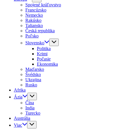
Spojené kráľovstvo
Francúzsko
Nemecko
Rakúsko
Taliansko
Česká republika
Poľsko
Slovensko
Politika
Krimi
Počasie
Ekonomika
Maďarsko
Švédsko
Ukrajina
Rusko
Afrika
Ázia
Čína
India
Turecko
Austrália
Viac