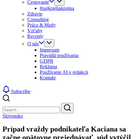
Cestovanie
#najkrajšiakrajina
Zdravie
Consulting
Práca & Mzdy
Vzťahy
Recepty
O nás
Impresum
Pravidlá používania
GDPR
Reklama
Používanie AI v redakcii
Kontakt
Subscribe
Close
Search
Search
Slovensko
Prípad vraždy podnikateľa Kaciana sa
začne opätovne prejednávať, súd vytýčil