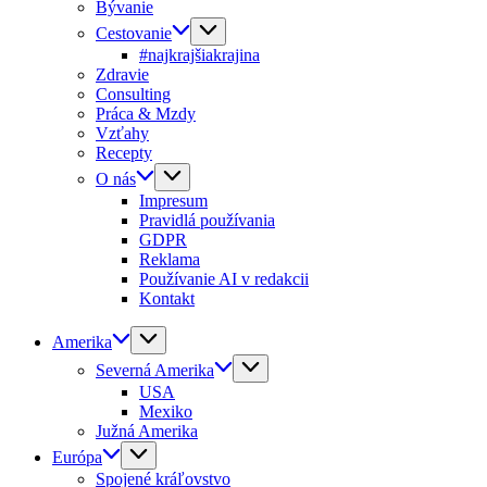
Bývanie
Cestovanie
#najkrajšiakrajina
Zdravie
Consulting
Práca & Mzdy
Vzťahy
Recepty
O nás
Impresum
Pravidlá používania
GDPR
Reklama
Používanie AI v redakcii
Kontakt
Amerika
Severná Amerika
USA
Mexiko
Južná Amerika
Európa
Spojené kráľovstvo