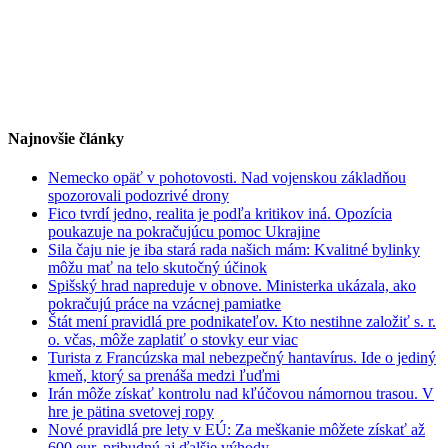
Najnovšie články
Nemecko opäť v pohotovosti. Nad vojenskou základňou
spozorovali podozrivé drony
Fico tvrdí jedno, realita je podľa kritikov iná. Opozícia
poukazuje na pokračujúcu pomoc Ukrajine
Sila čaju nie je iba stará rada našich mám: Kvalitné bylinky
môžu mať na telo skutočný účinok
Spišský hrad napreduje v obnove. Ministerka ukázala, ako
pokračujú práce na vzácnej pamiatke
Štát mení pravidlá pre podnikateľov. Kto nestihne založiť s. r.
o. včas, môže zaplatiť o stovky eur viac
Turista z Francúzska mal nebezpečný hantavírus. Ide o jediný
kmeň, ktorý sa prenáša medzi ľuďmi
Irán môže získať kontrolu nad kľúčovou námornou trasou. V
hre je pätina svetovej ropy
Nové pravidlá pre lety v EÚ: Za meškanie môžete získať až
600 eur, pribudnú aj ďalšie výhody