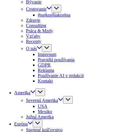
Bývanie
Cestovanie
#najkrajšiakrajina
Zdravie
Consulting
Práca & Mzdy
Vzťahy
Recepty
O nás
Impresum
Pravidlá používania
GDPR
Reklama
Používanie AI v redakcii
Kontakt
Amerika
Severná Amerika
USA
Mexiko
Južná Amerika
Európa
Spojené kráľovstvo