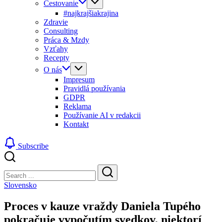
Cestovanie
#najkrajšiakrajina
Zdravie
Consulting
Práca & Mzdy
Vzťahy
Recepty
O nás
Impresum
Pravidlá používania
GDPR
Reklama
Používanie AI v redakcii
Kontakt
Subscribe
Close
Search
Search
Slovensko
Proces v kauze vraždy Daniela Tupého
pokračuje vypočutím svedkov, niektorí