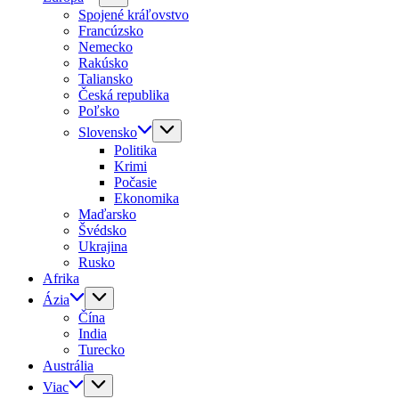
Spojené kráľovstvo
Francúzsko
Nemecko
Rakúsko
Taliansko
Česká republika
Poľsko
Slovensko
Politika
Krimi
Počasie
Ekonomika
Maďarsko
Švédsko
Ukrajina
Rusko
Afrika
Ázia
Čína
India
Turecko
Austrália
Viac