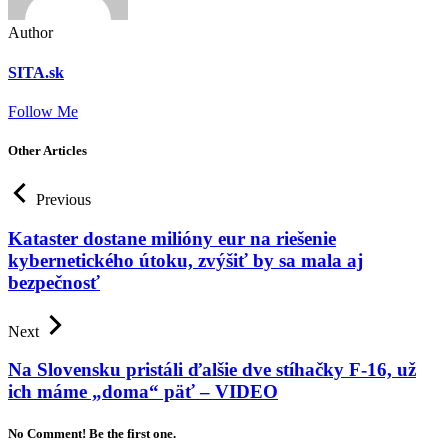
Author
SITA.sk
Follow Me
Other Articles
Previous
Kataster dostane milióny eur na riešenie
kybernetického útoku, zvýšiť by sa mala aj
bezpečnosť
Next
Na Slovensku pristáli ďalšie dve stíhačky F-16, už
ich máme „doma“ päť – VIDEO
No Comment! Be the first one.