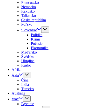
Francúzsko
Nemecko
Rakúsko
Taliansko
Česká republika
Poľsko
Slovensko
Politika
Krimi
Počasie
Ekonomika
Maďarsko
Švédsko
Ukrajina
Rusko
Afrika
Ázia
Čína
India
Turecko
Austrália
Viac
Bývanie