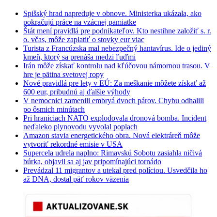
Spišský hrad napreduje v obnove. Ministerka ukázala, ako
pokračujú práce na vzácnej pamiatke
Štát mení pravidlá pre podnikateľov. Kto nestihne založiť s. r.
o. včas, môže zaplatiť o stovky eur viac
Turista z Francúzska mal nebezpečný hantavírus. Ide o jediný
kmeň, ktorý sa prenáša medzi ľuďmi
Irán môže získať kontrolu nad kľúčovou námornou trasou. V
hre je pätina svetovej ropy
Nové pravidlá pre lety v EÚ: Za meškanie môžete získať až
600 eur, pribudnú aj ďalšie výhody
V nemocnici zamenili embryá dvoch párov. Chybu odhalili
po ôsmich minútach
Pri hraniciach NATO explodovala dronová bomba. Incident
neďaleko plynovodu vyvolal poplach
Amazon stavia energetického obra. Nová elektráreň môže
vytvoriť rekordné emisie v USA
Supercela udrela naplno: Rimavskú Sobotu zasiahla ničivá
búrka, objavil sa aj jav pripomínajúci tornádo
Prevádzal 11 migrantov a utekal pred políciou. Usvedčila ho
až DNA, dostal päť rokov väzenia