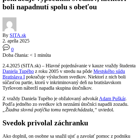
boli napadnutí spolu s obeťou
By
SITA.sk
2. apríla 2025
0
Doba čítania:
< 1
minúta
2.4.2025 (SITA.sk) – Hlavné pojednávanie v kauze vraždy študenta
Daniela Tupého
z roku 2005 v stredu na pôde
Mestského súdu
Bratislava I
pokračuje výsluchom svedkov. Niektorí z nich boli
súčasťou partie, ktorú v inkriminovaný deň na bratislavskom
Tyršovom nábreží napadla skupina útočníkov.
Z vraždy Daniela Tupého je obžalovaný advokát
Adam Puškár
.
Podľa jedného zo svedkov ich neznámi útočníci napadli zozadu.
„Žiadna slovná potýčka tomu nepredchádzala,“
uviedol.
Svedok privolal záchranku
Ako doplnil, on osobne sa snažil ujsť a zavolať pomoc z podniku