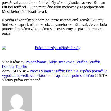
považoval za nezákonné. Predošlý zákonný sudca vo veci Roman
Fitt bol totiž od 1. júna minulého roku menovaný za podpredsedu
Mestského súdu Bratislava I.
Novým zákonným sudcom bol preto ustanovený Tomáš Škultéty.
Súd však napriek námietke obžalovaného skonštatoval, že vec bola
pridelená novému zákonnému sudcovi v zmysle platného rozvrhu
práce.
Viac k témam:
Pojednávanie
,
Súdy
,
svedkovia
,
Vražda
,
Vražda
Daniela Tupého
Zdroj: SITA.sk –
Proces v kauze vraždy Daniela Tupého pokračuje
vypočutím svedkov, niektorí boli napadnutí spolu s obeťou
© SITA
Všetky práva vyhradené.