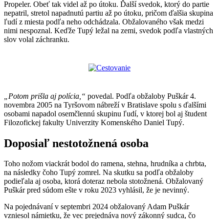
Propeler. Obeť tak videl až po útoku. Ďalší svedok, ktorý do partie
nepatril, stretol napadnutú partiu až po útoku, pričom ďalšia skupina
ľudí z miesta podľa neho odchádzala. Obžalovaného však medzi
nimi nespoznal. Keďže Tupý ležal na zemi, svedok podľa vlastných
slov volal záchranku.
„Potom prišla aj polícia,“
povedal. Podľa obžaloby Puškár 4.
novembra 2005 na Tyršovom nábreží v Bratislave spolu s ďalšími
osobami napadol osemčlennú skupinu ľudí, v ktorej bol aj študent
Filozofickej fakulty Univerzity Komenského Daniel Tupý.
Doposiaľ nestotožnená osoba
Toho nožom viackrát bodol do ramena, stehna, hrudníka a chrbta,
na následky čoho Tupý zomrel. Na skutku sa podľa obžaloby
podieľala aj osoba, ktorá doteraz nebola stotožnená. Obžalovaný
Puškár pred súdom ešte v roku 2023 vyhlásil, že je nevinný.
Na pojednávaní v septembri 2024 obžalovaný Adam Puškár
vzniesol námietku, že vec prejednáva nový zákonný sudca, čo