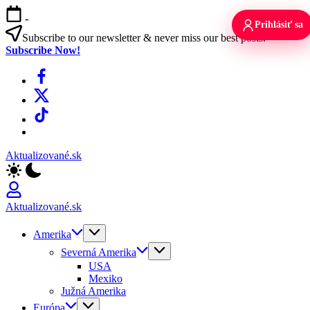
Skip
-
to
Prihlásiť sa
content
Subscribe to our newsletter & never miss our best posts.
Subscribe Now!
Facebook
X
TikTok
WhatsApp
Aktualizované.sk
Aktualizované.sk
Amerika
Severná Amerika
USA
Mexiko
Južná Amerika
Európa