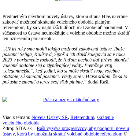
Predmetným návrhom novely ústavy, ktorou strana Hlas navrhne
zakotviť možnosť skrátenia volebného obdobia platným
referendom, by sa v najbližších dňoch mal zaoberať parlament. V
súčasnosti to ústava neumožňuje a volebné obdobie možno skrátiť
len uznesením parlamentu.
„Už tri roky sme mohli takúto možnosť zakotvenú ústave. Ibaže
poslanci Šeliga, Kolíková, Šipoš a ich ďalší kolegovia sa v roku
2023 v parlamente rozhodli, že ľuďom nechcú dať právo ukončiť
volebné obdobie zlej a zlyhávajúcej vlády. Pretože je vraj
„elegantnejšie“, keď jediní, kto si môže skrátiť svoje volebné
obdobie, sú samotní poslanci. Vtedy sme v Hlase sľúbili, že sa to
pokúsime zmeniť a teraz svoj sľub plníme,“
dodal Raši.
Viac k témam:
Novela Ústavy SR
,
Referendum
,
skrátenie
volebného obdobia
Zdroj: SITA.sk –
Raši vyzýva progresívcov, aby podporili novelu
ústavy, ktorá by umožnila skrátiť volebné obdobie referendom
©