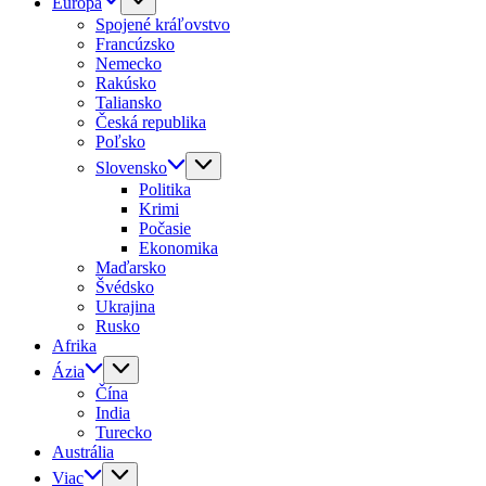
Európa
Spojené kráľovstvo
Francúzsko
Nemecko
Rakúsko
Taliansko
Česká republika
Poľsko
Slovensko
Politika
Krimi
Počasie
Ekonomika
Maďarsko
Švédsko
Ukrajina
Rusko
Afrika
Ázia
Čína
India
Turecko
Austrália
Viac