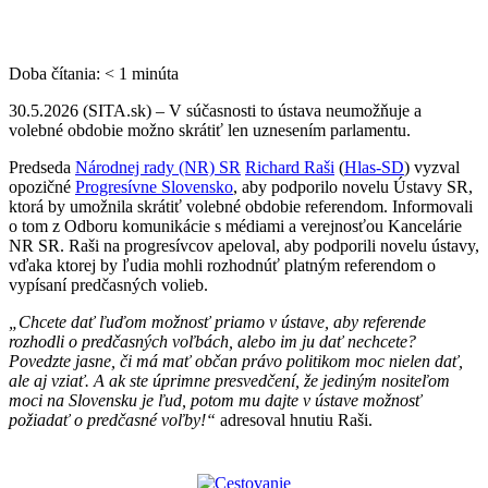
Doba čítania:
< 1
minúta
30.5.2026 (SITA.sk) – V súčasnosti to ústava neumožňuje a
volebné obdobie možno skrátiť len uznesením parlamentu.
Predseda
Národnej rady (NR) SR
Richard Raši
(
Hlas-SD
) vyzval
opozičné
Progresívne Slovensko
, aby podporilo novelu Ústavy SR,
ktorá by umožnila skrátiť volebné obdobie referendom. Informovali
o tom z Odboru komunikácie s médiami a verejnosťou Kancelárie
NR SR. Raši na progresívcov apeloval, aby podporili novelu ústavy,
vďaka ktorej by ľudia mohli rozhodnúť platným referendom o
vypísaní predčasných volieb.
„Chcete dať ľuďom možnosť priamo v ústave, aby referende
rozhodli o predčasných voľbách, alebo im ju dať nechcete?
Povedzte jasne, či má mať občan právo politikom moc nielen dať,
ale aj vziať. A ak ste úprimne presvedčení, že jediným nositeľom
moci na Slovensku je ľud, potom mu dajte v ústave možnosť
požiadať o predčasné voľby!“
adresoval hnutiu Raši.