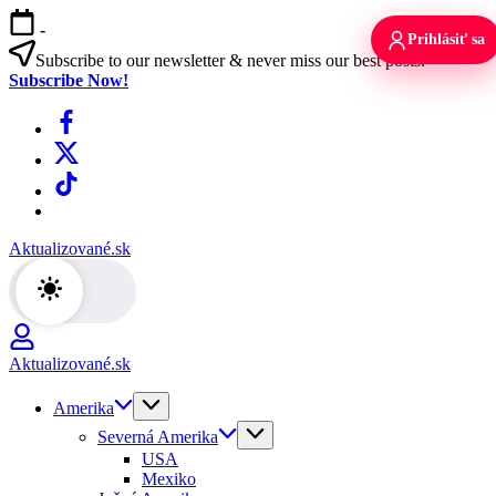
Skip
-
to
Prihlásiť sa
content
Subscribe to our newsletter & never miss our best posts.
Subscribe Now!
Facebook
X
TikTok
WhatsApp
Aktualizované.sk
Aktualizované.sk
Amerika
Severná Amerika
USA
Mexiko