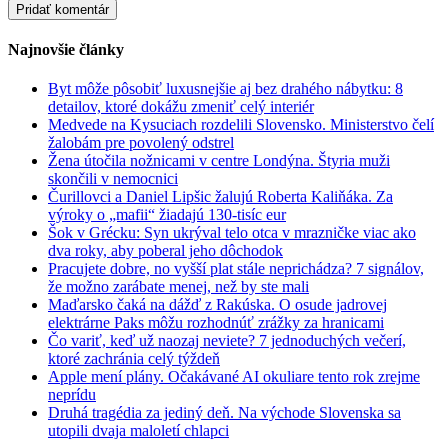
Najnovšie články
Byt môže pôsobiť luxusnejšie aj bez drahého nábytku: 8
detailov, ktoré dokážu zmeniť celý interiér
Medvede na Kysuciach rozdelili Slovensko. Ministerstvo čelí
žalobám pre povolený odstrel
Žena útočila nožnicami v centre Londýna. Štyria muži
skončili v nemocnici
Čurillovci a Daniel Lipšic žalujú Roberta Kaliňáka. Za
výroky o „mafii“ žiadajú 130-tisíc eur
Šok v Grécku: Syn ukrýval telo otca v mrazničke viac ako
dva roky, aby poberal jeho dôchodok
Pracujete dobre, no vyšší plat stále neprichádza? 7 signálov,
že možno zarábate menej, než by ste mali
Maďarsko čaká na dážď z Rakúska. O osude jadrovej
elektrárne Paks môžu rozhodnúť zrážky za hranicami
Čo variť, keď už naozaj neviete? 7 jednoduchých večerí,
ktoré zachránia celý týždeň
Apple mení plány. Očakávané AI okuliare tento rok zrejme
neprídu
Druhá tragédia za jediný deň. Na východe Slovenska sa
utopili dvaja maloletí chlapci