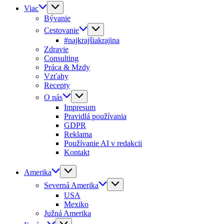
Viac
Bývanie
Cestovanie
#najkrajšiakrajina
Zdravie
Consulting
Práca & Mzdy
Vzťahy
Recepty
O nás
Impresum
Pravidlá používania
GDPR
Reklama
Používanie AI v redakcii
Kontakt
Amerika
Severná Amerika
USA
Mexiko
Južná Amerika