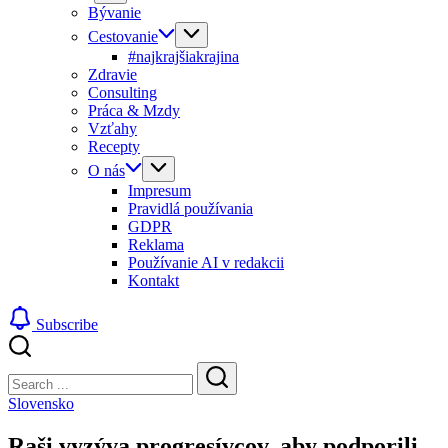
Bývanie
Cestovanie
#najkrajšiakrajina
Zdravie
Consulting
Práca & Mzdy
Vzťahy
Recepty
O nás
Impresum
Pravidlá používania
GDPR
Reklama
Používanie AI v redakcii
Kontakt
Subscribe
Close
Search
Search
Slovensko
Raši vyzýva progresívcov, aby podporili