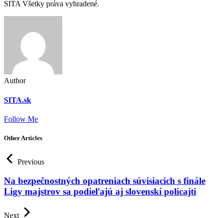
SITA Všetky práva vyhradené.
Author
SITA.sk
Follow Me
Other Articles
Previous
Na bezpečnostných opatreniach súvisiacich s finále
Ligy majstrov sa podieľajú aj slovenskí policajti
Next