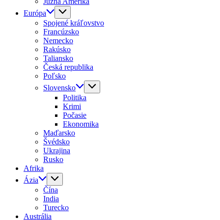
Južná Amerika
Európa
Spojené kráľovstvo
Francúzsko
Nemecko
Rakúsko
Taliansko
Česká republika
Poľsko
Slovensko
Politika
Krimi
Počasie
Ekonomika
Maďarsko
Švédsko
Ukrajina
Rusko
Afrika
Ázia
Čína
India
Turecko
Austrália