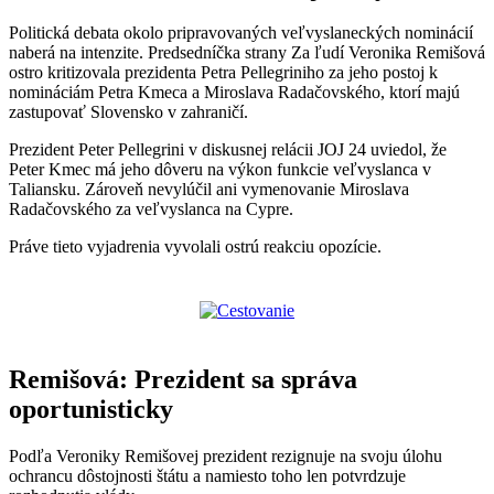
Politická debata okolo pripravovaných veľvyslaneckých nominácií
naberá na intenzite. Predsedníčka strany Za ľudí Veronika Remišová
ostro kritizovala prezidenta Petra Pellegriniho za jeho postoj k
nomináciám Petra Kmeca a Miroslava Radačovského, ktorí majú
zastupovať Slovensko v zahraničí.
Prezident Peter Pellegrini v diskusnej relácii JOJ 24 uviedol, že
Peter Kmec má jeho dôveru na výkon funkcie veľvyslanca v
Taliansku. Zároveň nevylúčil ani vymenovanie Miroslava
Radačovského za veľvyslanca na Cypre.
Práve tieto vyjadrenia vyvolali ostrú reakciu opozície.
Remišová: Prezident sa správa
oportunisticky
Podľa Veroniky Remišovej prezident rezignuje na svoju úlohu
ochrancu dôstojnosti štátu a namiesto toho len potvrdzuje