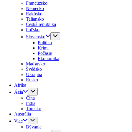
Francúzsko
Nemecko
Rakúsko
Taliansko
Česká republika
Poľsko
Slovensko
Politika
Krimi
Počasie
Ekonomika
Maďarsko
Švédsko
Ukrajina
Rusko
Afrika
Ázia
Čína
India
Turecko
Austrália
Viac
Bývanie