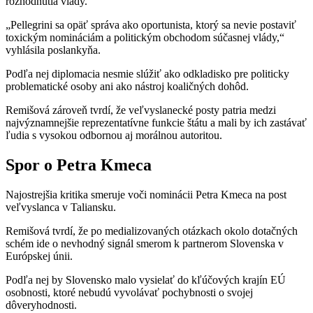
rozhodnutia vlády.
„Pellegrini sa opäť správa ako oportunista, ktorý sa nevie postaviť
toxickým nomináciám a politickým obchodom súčasnej vlády,“
vyhlásila poslankyňa.
Podľa nej diplomacia nesmie slúžiť ako odkladisko pre politicky
problematické osoby ani ako nástroj koaličných dohôd.
Remišová zároveň tvrdí, že veľvyslanecké posty patria medzi
najvýznamnejšie reprezentatívne funkcie štátu a mali by ich zastávať
ľudia s vysokou odbornou aj morálnou autoritou.
Spor o Petra Kmeca
Najostrejšia kritika smeruje voči nominácii Petra Kmeca na post
veľvyslanca v Taliansku.
Remišová tvrdí, že po medializovaných otázkach okolo dotačných
schém ide o nevhodný signál smerom k partnerom Slovenska v
Európskej únii.
Podľa nej by Slovensko malo vysielať do kľúčových krajín EÚ
osobnosti, ktoré nebudú vyvolávať pochybnosti o svojej
dôveryhodnosti.