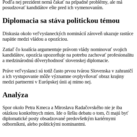
Podľa nej prezident nemá čakať na prípadné problémy, ale má
posudzovať kandidátov ešte pred ich vymenovaním.
Diplomacia sa stáva politickou témou
Diskusia okolo veľvyslaneckých nominácií zároveň ukazuje rastúce
napätie medzi vládou a opozíciou.
Zatiaľ čo koalícia argumentuje právom vlády nominovať svojich
kandidátov, opozícia upozorňuje na potrebu zachovať profesionalitu
a medzinárodnú dôveryhodnosť slovenskej diplomacie.
Práve veľvyslanci sú totiž často prvou tvárou Slovenska v zahraničí
a ich vystupovanie môže významne ovplyvňovať obraz krajiny
medzi partnermi v Európskej únii aj mimo nej.
Analýza
Spor okolo Petra Kmeca a Miroslava Radačovského nie je iba
otázkou konkrétnych mien. Ide o širšiu debatu o tom, či majú byť
diplomatické posty obsadzované predovšetkým kariérnymi
odborníkmi, alebo politickými nominantmi.