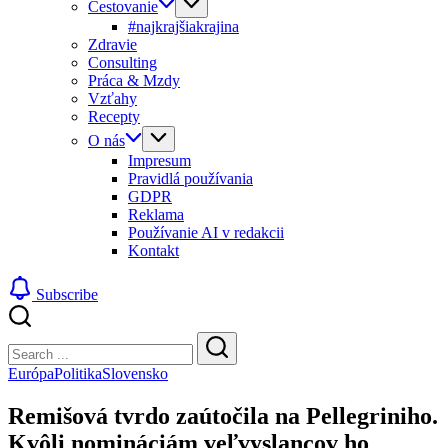
Cestovanie
#najkrajšiakrajina
Zdravie
Consulting
Práca & Mzdy
Vzťahy
Recepty
O nás
Impresum
Pravidlá používania
GDPR
Reklama
Používanie AI v redakcii
Kontakt
Subscribe
Close
Search
Search
Európa
Politika
Slovensko
Remišová tvrdo zaútočila na Pellegriniho.
Kvôli nomináciám veľvyslancov ho