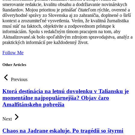
smerovanie redakcie, kvalitu obsahu a dodržiavanie novinárskych
štandardov. Mojou prioritou je prinášať čitateľom rýchle, overené a
dôveryhodné správy zo Slovenska aj zo zahraničia, doplnené o širší
kontext a zrozumiteľné vysvetlenia. Verím, že kvalitná žurnalistika
musí stáť na faktoch, objektivite a zodpovednom prístupe k
informáciám. Spolu s redakčným tímom pracujem na tom, aby
Aktualizované.sk bolo spoľahlivým zdrojom spravodajstva, analýz a
praktických informácií pre každodenný život.
Follow Me
Other Articles
Previous
Ktorá destinácia na letnú dovolenku v Taliansku je
momentálne najpopulárnejšia? Objav čaro
Amalfitánskeho pobrežia
Next
Chaos na Jadrane eskaluje. Po tragédii so štyrmi