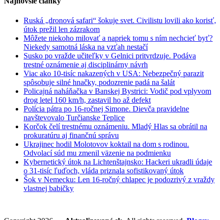
Najnovšie články
Ruská „dronová safari“ šokuje svet. Civilistu lovili ako korisť,
útok prežil len zázrakom
Môžete niekoho milovať a napriek tomu s ním nechcieť byť?
Niekedy samotná láska na vzťah nestačí
Susko po vražde učiteľky v Gelnici pritvrdzuje. Podáva
trestné oznámenie aj disciplinárny návrh
Viac ako 10-tisíc nakazených v USA: Nebezpečný parazit
spôsobuje silné hnačky, podozrenie padá na šalát
Policajná naháňačka v Banskej Bystrici: Vodič pod vplyvom
drog letel 160 km/h, zastavil ho až defekt
Polícia pátra po 16-ročnej Simone. Dievča pravidelne
navštevovalo Turčianske Teplice
Korčok čelí trestnému oznámeniu. Mladý Hlas sa obrátil na
prokuratúru aj finančnú správu
Ukrajinec hodil Molotovov koktail na dom s rodinou.
Odvolací súd mu zmenil väzenie na podmienku
Kybernetický útok na Lichtenštajnsko: Hackeri ukradli údaje
o 31-tisíc ľuďoch, vláda priznala sofistikovaný útok
Šok v Nemecku: Len 16-ročný chlapec je podozrivý z vraždy
vlastnej babičky