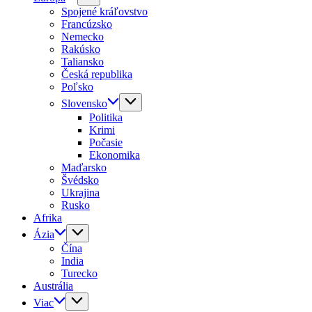
Spojené kráľovstvo
Francúzsko
Nemecko
Rakúsko
Taliansko
Česká republika
Poľsko
Slovensko
Politika
Krimi
Počasie
Ekonomika
Maďarsko
Švédsko
Ukrajina
Rusko
Afrika
Ázia
Čína
India
Turecko
Austrália
Viac