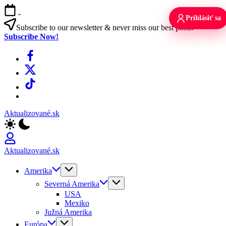
Skip
-
to
Prihlásiť sa
content
Subscribe to our newsletter & never miss our best posts.
Subscribe Now!
Facebook
X
TikTok
WhatsApp
Aktualizované.sk
Aktualizované.sk
Amerika
Severná Amerika
USA
Mexiko
Južná Amerika
Európa