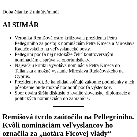
Doba čítania:
2
minúty/minút
AI SUMÁR
Veronika Remišová ostro kritizovala prezidenta Petra
Pellegriniho za postoj k nomináciám Petra Kmeca a Miroslava
Radačovského na veľvyslanecké posty.
Pellegrini podľa nej nedokáže čeliť kontroverzným
nomináciám a správa sa oportunisticky.
Najväčšiu kritiku vyvoláva nominácia Petra Kmeca do
Talianska a možné vyslanie Miroslava Radačovského na
Cyprus.
Prezident tvrdí, že kandidáti spĺňajú zákonné podmienky a ich
pôsobenie bude možné hodnotiť podľa výsledkov.
Spor otvára širšiu diskusiu o kvalite slovenskej diplomacie a
politických nomináciách do zahraničia.
Remišová tvrdo zaútočila na Pellegriniho.
Kvôli nomináciám veľvyslancov ho
označila za „notára Ficovej vlády“