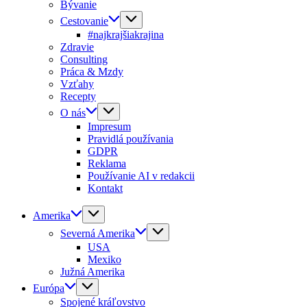
Bývanie
Cestovanie
#najkrajšiakrajina
Zdravie
Consulting
Práca & Mzdy
Vzťahy
Recepty
O nás
Impresum
Pravidlá používania
GDPR
Reklama
Používanie AI v redakcii
Kontakt
Amerika
Severná Amerika
USA
Mexiko
Južná Amerika
Európa
Spojené kráľovstvo