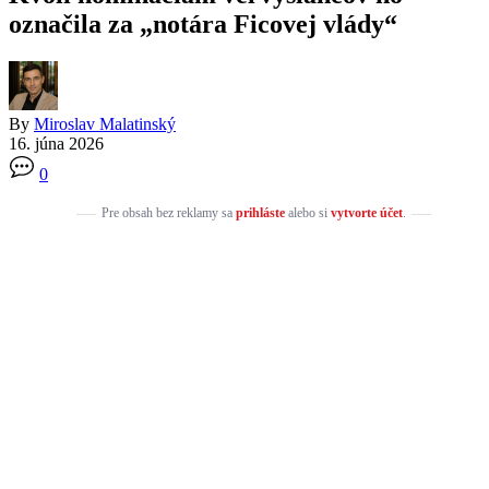
označila za „notára Ficovej vlády“
By
Miroslav Malatinský
16. júna 2026
0
Pre obsah bez reklamy sa
prihláste
alebo si
vytvorte účet
.