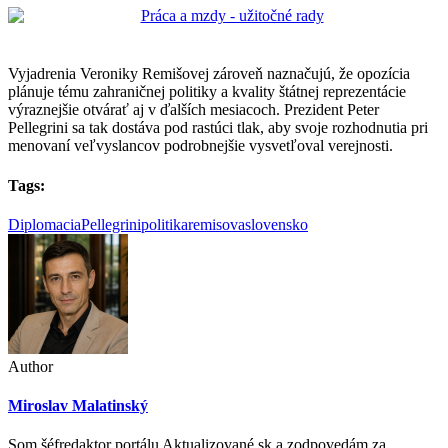
Vyjadrenia Veroniky Remišovej zároveň naznačujú, že opozícia
plánuje tému zahraničnej politiky a kvality štátnej reprezentácie
výraznejšie otvárať aj v ďalších mesiacoch. Prezident Peter
Pellegrini sa tak dostáva pod rastúci tlak, aby svoje rozhodnutia pri
menovaní veľvyslancov podrobnejšie vysvetľoval verejnosti.
Tags:
Diplomacia
Pellegrini
politika
remisova
slovensko
Author
Miroslav Malatinský
Som šéfredaktor portálu Aktualizované.sk a zodpovedám za