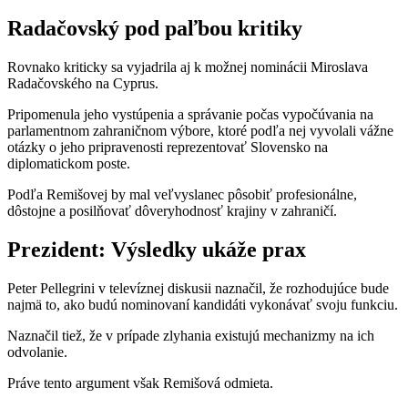
Radačovský pod paľbou kritiky
Rovnako kriticky sa vyjadrila aj k možnej nominácii Miroslava
Radačovského na Cyprus.
Pripomenula jeho vystúpenia a správanie počas vypočúvania na
parlamentnom zahraničnom výbore, ktoré podľa nej vyvolali vážne
otázky o jeho pripravenosti reprezentovať Slovensko na
diplomatickom poste.
Podľa Remišovej by mal veľvyslanec pôsobiť profesionálne,
dôstojne a posilňovať dôveryhodnosť krajiny v zahraničí.
Prezident: Výsledky ukáže prax
Peter Pellegrini v televíznej diskusii naznačil, že rozhodujúce bude
najmä to, ako budú nominovaní kandidáti vykonávať svoju funkciu.
Naznačil tiež, že v prípade zlyhania existujú mechanizmy na ich
odvolanie.
Práve tento argument však Remišová odmieta.