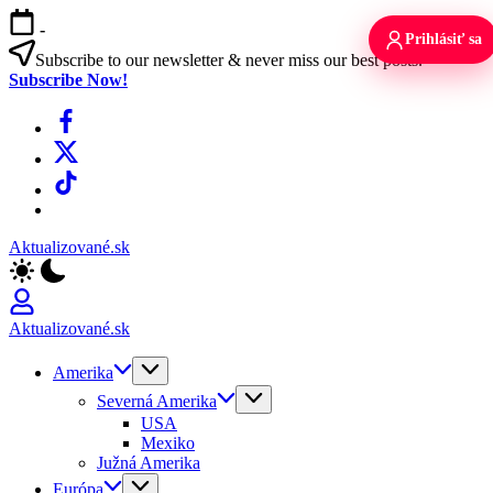
Skip
-
to
Prihlásiť sa
content
Subscribe to our newsletter & never miss our best posts.
Subscribe Now!
Facebook
X
TikTok
WhatsApp
Aktualizované.sk
Aktualizované.sk
Amerika
Severná Amerika
USA
Mexiko
Južná Amerika
Európa