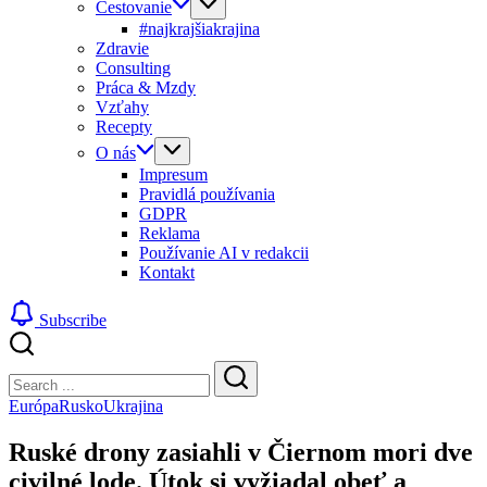
Cestovanie
#najkrajšiakrajina
Zdravie
Consulting
Práca & Mzdy
Vzťahy
Recepty
O nás
Impresum
Pravidlá používania
GDPR
Reklama
Používanie AI v redakcii
Kontakt
Subscribe
Close
Search
Search
Európa
Rusko
Ukrajina
Ruské drony zasiahli v Čiernom mori dve
civilné lode. Útok si vyžiadal obeť a