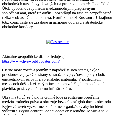
obchodných trasách využívaných na prepravu komerčného nákladu.
Útok vyvolal obavy medzi medzinárodnými prepravnými
spoločnosťami, ktoré už dlhšie upozorňujú na rastúce bezpečnostné
riziká v oblasti Čierneho mora. Konflikt medzi Ruskom a Ukrajinou
totiž čoraz častejšie zasahuje aj námornú dopravu a strategické
obchodné koridory.
Aktuálne geopolitické dianie sleduje aj
https://www.liveworldupdates.com/
.
Čierne more zostáva jedným z najdôležitejších strategických
priestorov vojny. Obe strany sa snažia ovplyvňovať pohyb lodí,
energetických surovín a vojenského materiálu. V posledných
mesiacoch došlo k viacerým incidentom zahŕňajúcim obchodné
plavidlá, prístavy a námornú infraštruktúru.
Ukrajina tvrdí, že útok na civilné lode predstavuje porušenie
medzinárodného práva a ohrozuje bezpečnosť globálneho obchodu.
Kyjev zároveň vyzval medzinárodné organizácie, aby incident
vyšetrili a zvýšili ochranu lodnej dopravy v regióne. Moskva sa k