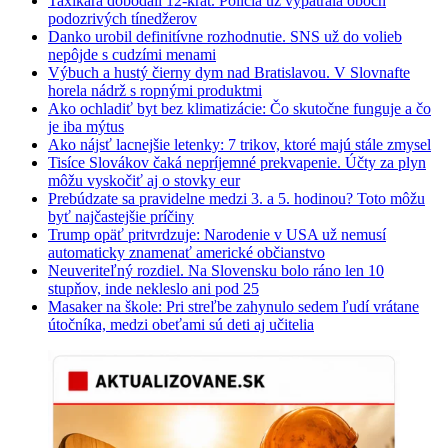
Taxikára dobodali 12-krát. Polícia už vypátrala oboch
podozrivých tínedžerov
Danko urobil definitívne rozhodnutie. SNS už do volieb
nepôjde s cudzími menami
Výbuch a hustý čierny dym nad Bratislavou. V Slovnafte
horela nádrž s ropnými produktmi
Ako ochladiť byt bez klimatizácie: Čo skutočne funguje a čo
je iba mýtus
Ako nájsť lacnejšie letenky: 7 trikov, ktoré majú stále zmysel
Tisíce Slovákov čaká nepríjemné prekvapenie. Účty za plyn
môžu vyskočiť aj o stovky eur
Prebúdzate sa pravidelne medzi 3. a 5. hodinou? Toto môžu
byť najčastejšie príčiny
Trump opäť pritvrdzuje: Narodenie v USA už nemusí
automaticky znamenať americké občianstvo
Neuveriteľný rozdiel. Na Slovensku bolo ráno len 10
stupňov, inde nekleslo ani pod 25
Masaker na škole: Pri streľbe zahynulo sedem ľudí vrátane
útočníka, medzi obeťami sú deti aj učitelia