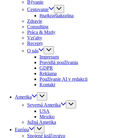
Bývanie
Cestovanie
#najkrajšiakrajina
Zdravie
Consulting
Práca & Mzdy
Vzťahy
Recepty
O nás
Impresum
Pravidlá používania
GDPR
Reklama
Používanie AI v redakcii
Kontakt
Amerika
Severná Amerika
USA
Mexiko
Južná Amerika
Európa
Spojené kráľovstvo