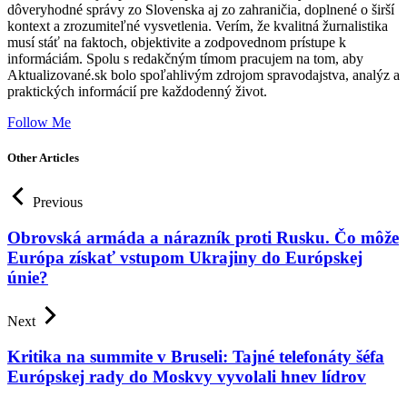
dôveryhodné správy zo Slovenska aj zo zahraničia, doplnené o širší
kontext a zrozumiteľné vysvetlenia. Verím, že kvalitná žurnalistika
musí stáť na faktoch, objektivite a zodpovednom prístupe k
informáciám. Spolu s redakčným tímom pracujem na tom, aby
Aktualizované.sk bolo spoľahlivým zdrojom spravodajstva, analýz a
praktických informácií pre každodenný život.
Follow Me
Other Articles
Previous
Obrovská armáda a nárazník proti Rusku. Čo môže
Európa získať vstupom Ukrajiny do Európskej
únie?
Next
Kritika na summite v Bruseli: Tajné telefonáty šéfa
Európskej rady do Moskvy vyvolali hnev lídrov