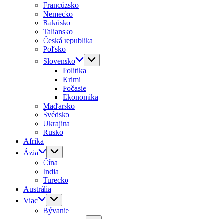
Francúzsko
Nemecko
Rakúsko
Taliansko
Česká republika
Poľsko
Slovensko
Politika
Krimi
Počasie
Ekonomika
Maďarsko
Švédsko
Ukrajina
Rusko
Afrika
Ázia
Čína
India
Turecko
Austrália
Viac
Bývanie