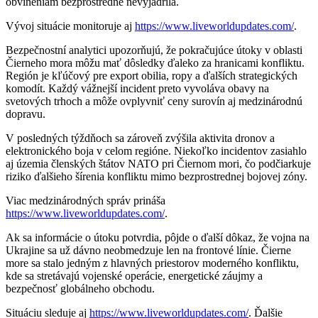
obvineniam bezprostredne nevyjadrila.
Vývoj situácie monitoruje aj
https://www.liveworldupdates.com/
.
Bezpečnostní analytici upozorňujú, že pokračujúce útoky v oblasti
Čierneho mora môžu mať dôsledky ďaleko za hranicami konfliktu.
Región je kľúčový pre export obilia, ropy a ďalších strategických
komodít. Každý vážnejší incident preto vyvoláva obavy na
svetových trhoch a môže ovplyvniť ceny surovín aj medzinárodnú
dopravu.
V posledných týždňoch sa zároveň zvýšila aktivita dronov a
elektronického boja v celom regióne. Niekoľko incidentov zasiahlo
aj územia členských štátov NATO pri Čiernom mori, čo podčiarkuje
riziko ďalšieho šírenia konfliktu mimo bezprostrednej bojovej zóny.
Viac medzinárodných správ prináša
https://www.liveworldupdates.com/
.
Ak sa informácie o útoku potvrdia, pôjde o ďalší dôkaz, že vojna na
Ukrajine sa už dávno neobmedzuje len na frontové línie. Čierne
more sa stalo jedným z hlavných priestorov moderného konfliktu,
kde sa stretávajú vojenské operácie, energetické záujmy a
bezpečnosť globálneho obchodu.
Situáciu sleduje aj
https://www.liveworldupdates.com/
. Ďalšie