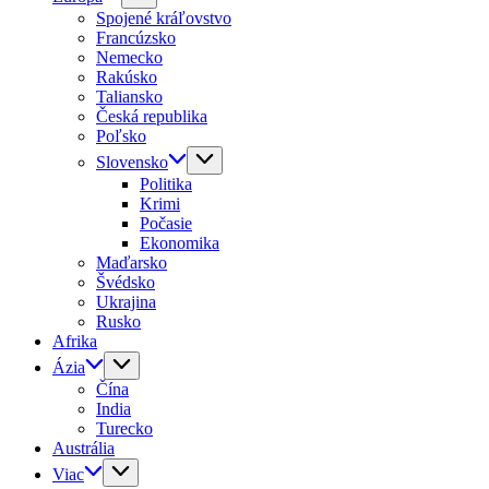
Spojené kráľovstvo
Francúzsko
Nemecko
Rakúsko
Taliansko
Česká republika
Poľsko
Slovensko
Politika
Krimi
Počasie
Ekonomika
Maďarsko
Švédsko
Ukrajina
Rusko
Afrika
Ázia
Čína
India
Turecko
Austrália
Viac