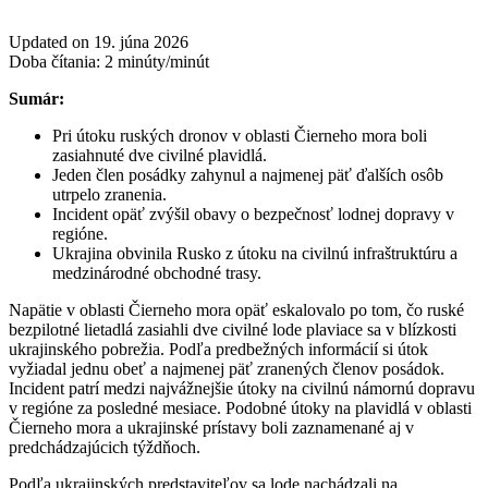
Updated on 19. júna 2026
Doba čítania:
2
minúty/minút
Sumár:
Pri útoku ruských dronov v oblasti Čierneho mora boli
zasiahnuté dve civilné plavidlá.
Jeden člen posádky zahynul a najmenej päť ďalších osôb
utrpelo zranenia.
Incident opäť zvýšil obavy o bezpečnosť lodnej dopravy v
regióne.
Ukrajina obvinila Rusko z útoku na civilnú infraštruktúru a
medzinárodné obchodné trasy.
Napätie v oblasti Čierneho mora opäť eskalovalo po tom, čo ruské
bezpilotné lietadlá zasiahli dve civilné lode plaviace sa v blízkosti
ukrajinského pobrežia. Podľa predbežných informácií si útok
vyžiadal jednu obeť a najmenej päť zranených členov posádok.
Incident patrí medzi najvážnejšie útoky na civilnú námornú dopravu
v regióne za posledné mesiace. Podobné útoky na plavidlá v oblasti
Čierneho mora a ukrajinské prístavy boli zaznamenané aj v
predchádzajúcich týždňoch.
Podľa ukrajinských predstaviteľov sa lode nachádzali na