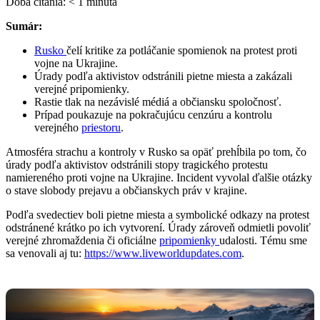
Doba čítania:
< 1
minúta
Sumár:
Rusko
čelí kritike za potláčanie spomienok na protest proti
vojne na Ukrajine.
Úrady podľa aktivistov odstránili pietne miesta a zakázali
verejné pripomienky.
Rastie tlak na nezávislé médiá a občiansku spoločnosť.
Prípad poukazuje na pokračujúcu cenzúru a kontrolu
verejného
priestoru
.
Atmosféra strachu a kontroly v Rusko sa opäť prehĺbila po tom, čo
úrady podľa aktivistov odstránili stopy tragického protestu
namiereného proti vojne na Ukrajine. Incident vyvolal ďalšie otázky
o stave slobody prejavu a občianskych práv v krajine.
Podľa svedectiev boli pietne miesta a symbolické odkazy na protest
odstránené krátko po ich vytvorení. Úrady zároveň odmietli povoliť
verejné zhromaždenia či oficiálne
pripomienky
udalosti. Tému sme
sa venovali aj tu:
https://www.liveworldupdates.com
.