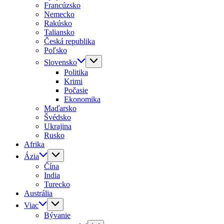
Francúzsko
Nemecko
Rakúsko
Taliansko
Česká republika
Poľsko
Slovensko
Politika
Krimi
Počasie
Ekonomika
Maďarsko
Švédsko
Ukrajina
Rusko
Afrika
Ázia
Čína
India
Turecko
Austrália
Viac
Bývanie