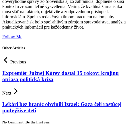
dôveryhodné správy zo Slovenska aj zo zahraničia, doplnené o širší
kontext a zrozumiteľné vysvetlenia. Verím, že kvalitná žurnalistika
musí stáť na faktoch, objektivite a zodpovednom prístupe k
informáciám. Spolu s redakčným tímom pracujem na tom, aby
Aktualizované.sk bolo spoľahlivým zdrojom spravodajstva, analýz a
praktických informácií pre každodenný život.
Follow Me
Other Articles
Previous
Expremiér Južnej Kórey dostal 15 rokov: krajinu
otriasa politická kríza
Next
Lekári bez hraníc obvinili Izrael: Gaza čelí rastúcej
podvýžive detí
No Comment! Be the first one.