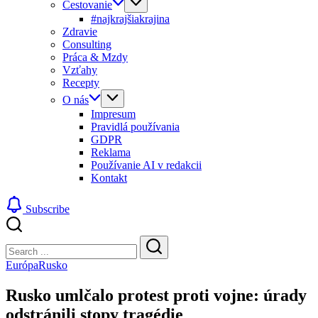
Cestovanie
#najkrajšiakrajina
Zdravie
Consulting
Práca & Mzdy
Vzťahy
Recepty
O nás
Impresum
Pravidlá používania
GDPR
Reklama
Používanie AI v redakcii
Kontakt
Subscribe
Close
Search
Search
Európa
Rusko
Rusko umlčalo protest proti vojne: úrady
odstránili stopy tragédie