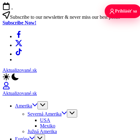
Skip
-
to
Prihlásiť sa
content
Subscribe to our newsletter & never miss our best posts.
Subscribe Now!
Facebook
X
TikTok
WhatsApp
Aktualizované.sk
Aktualizované.sk
Amerika
Severná Amerika
USA
Mexiko
Južná Amerika
Európa