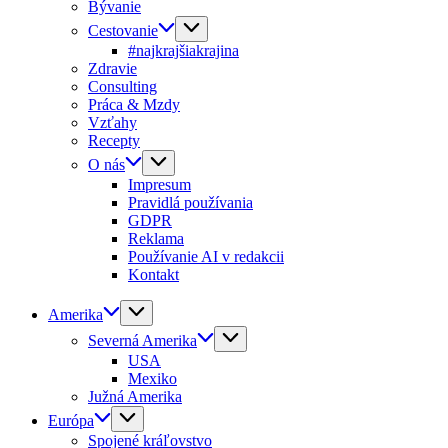
Bývanie
Cestovanie
#najkrajšiakrajina
Zdravie
Consulting
Práca & Mzdy
Vzťahy
Recepty
O nás
Impresum
Pravidlá používania
GDPR
Reklama
Používanie AI v redakcii
Kontakt
Amerika
Severná Amerika
USA
Mexiko
Južná Amerika
Európa
Spojené kráľovstvo