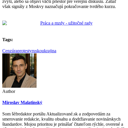
zvýši, alebo sa objaví väčší priestor pre verejnú diskusiu. Zatiaľ
však signály z Moskvy naznačujú pokračovanie tvrdého kurzu.
Tags:
Cenzúra
protesty
rusko
ukrajina
Author
Miroslav Malatinský
Som šéfredaktor portálu Aktualizované.sk a zodpovedám za
smerovanie redakcie, kvalitu obsahu a dodržiavanie novinárskych
štandardov. Mojou prioritou je prinášať čitateľom rýchle, overené a