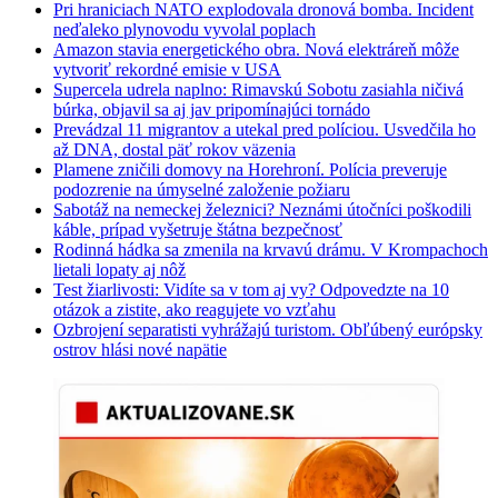
Pri hraniciach NATO explodovala dronová bomba. Incident
neďaleko plynovodu vyvolal poplach
Amazon stavia energetického obra. Nová elektráreň môže
vytvoriť rekordné emisie v USA
Supercela udrela naplno: Rimavskú Sobotu zasiahla ničivá
búrka, objavil sa aj jav pripomínajúci tornádo
Prevádzal 11 migrantov a utekal pred políciou. Usvedčila ho
až DNA, dostal päť rokov väzenia
Plamene zničili domovy na Horehroní. Polícia preveruje
podozrenie na úmyselné založenie požiaru
Sabotáž na nemeckej železnici? Neznámi útočníci poškodili
káble, prípad vyšetruje štátna bezpečnosť
Rodinná hádka sa zmenila na krvavú drámu. V Krompachoch
lietali lopaty aj nôž
Test žiarlivosti: Vidíte sa v tom aj vy? Odpovedzte na 10
otázok a zistite, ako reagujete vo vzťahu
Ozbrojení separatisti vyhrážajú turistom. Obľúbený európsky
ostrov hlási nové napätie