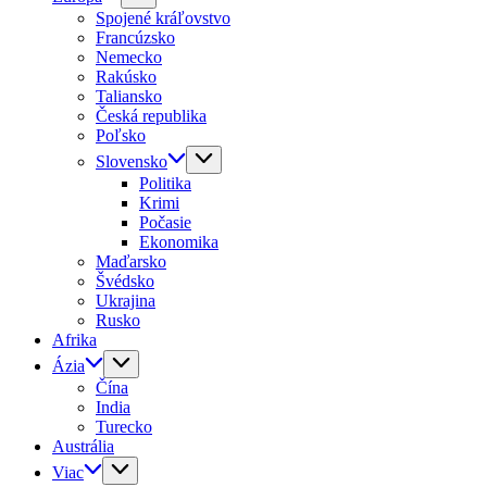
Spojené kráľovstvo
Francúzsko
Nemecko
Rakúsko
Taliansko
Česká republika
Poľsko
Slovensko
Politika
Krimi
Počasie
Ekonomika
Maďarsko
Švédsko
Ukrajina
Rusko
Afrika
Ázia
Čína
India
Turecko
Austrália
Viac