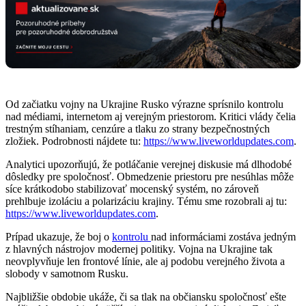
Od začiatku vojny na Ukrajine Rusko výrazne sprísnilo kontrolu
nad médiami, internetom aj verejným priestorom. Kritici vlády čelia
trestným stíhaniam, cenzúre a tlaku zo strany bezpečnostných
zložiek. Podrobnosti nájdete tu:
https://www.liveworldupdates.com
.
Analytici upozorňujú, že potláčanie verejnej diskusie má dlhodobé
dôsledky pre spoločnosť. Obmedzenie priestoru pre nesúhlas môže
síce krátkodobo stabilizovať mocenský systém, no zároveň
prehlbuje izoláciu a polarizáciu krajiny. Tému sme rozobrali aj tu:
https://www.liveworldupdates.com
.
Prípad ukazuje, že boj o
kontrolu
nad informáciami zostáva jedným
z hlavných nástrojov modernej politiky. Vojna na Ukrajine tak
neovplyvňuje len frontové línie, ale aj podobu verejného života a
slobody v samotnom Rusku.
Najbližšie obdobie ukáže, či sa tlak na občiansku spoločnosť ešte