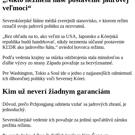
veľmoci“
Severokórejské štátne médiá zverejnili stanovisko, v ktorom režim
označil svoju jadrovú politiku za nezvratnú.
„Bez ohľadu na to, ako veľmi sa USA, Japonsko a Kórejská
republika budú handrkovať, nikdy nezmenia súčasné postavenie
KĽDR ako jadrového štátu,“ uviedol hovorca režimu.
Podľa vedenia krajiny sa otázka odzbrojenia stala minulosťou a
ďalšie výzvy zo strany Západu považuje za bezvýznamné.
Pre Washington, Tokio a Soul ide o jedno z najjasnejších odmietnutí
ich dlhoročnej politiky voči Severnej Kórei.
Kim už neverí žiadnym garanciám
Dôvod, prečo Pchjongjang odmieta vzdať sa jadrových zbraní, je
jednoduchý.
Severokórejské vedenie ich považuje za jedinú spoľahlivú záruku
prežitia režimu.