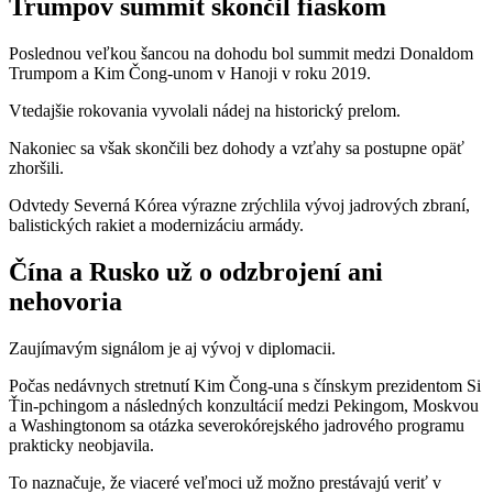
Trumpov summit skončil fiaskom
Poslednou veľkou šancou na dohodu bol summit medzi Donaldom
Trumpom a Kim Čong-unom v Hanoji v roku 2019.
Vtedajšie rokovania vyvolali nádej na historický prelom.
Nakoniec sa však skončili bez dohody a vzťahy sa postupne opäť
zhoršili.
Odvtedy Severná Kórea výrazne zrýchlila vývoj jadrových zbraní,
balistických rakiet a modernizáciu armády.
Čína a Rusko už o odzbrojení ani
nehovoria
Zaujímavým signálom je aj vývoj v diplomacii.
Počas nedávnych stretnutí Kim Čong-una s čínskym prezidentom Si
Ťin-pchingom a následných konzultácií medzi Pekingom, Moskvou
a Washingtonom sa otázka severokórejského jadrového programu
prakticky neobjavila.
To naznačuje, že viaceré veľmoci už možno prestávajú veriť v