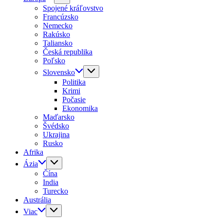
Spojené kráľovstvo
Francúzsko
Nemecko
Rakúsko
Taliansko
Česká republika
Poľsko
Slovensko
Politika
Krimi
Počasie
Ekonomika
Maďarsko
Švédsko
Ukrajina
Rusko
Afrika
Ázia
Čína
India
Turecko
Austrália
Viac