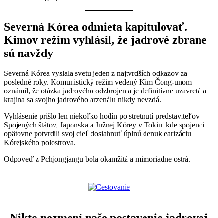
Severná Kórea odmieta kapitulovať.
Kimov režim vyhlásil, že jadrové zbrane
sú navždy
Severná Kórea vyslala svetu jeden z najtvrdších odkazov za
posledné roky. Komunistický režim vedený Kim Čong-unom
oznámil, že otázka jadrového odzbrojenia je definitívne uzavretá a
krajina sa svojho jadrového arzenálu nikdy nevzdá.
Vyhlásenie prišlo len niekoľko hodín po stretnutí predstaviteľov
Spojených štátov, Japonska a Južnej Kórey v Tokiu, kde spojenci
opätovne potvrdili svoj cieľ dosiahnuť úplnú denuklearizáciu
Kórejského polostrova.
Odpoveď z Pchjongjangu bola okamžitá a mimoriadne ostrá.
„Nikto nezmení naše postavenie jadrovej