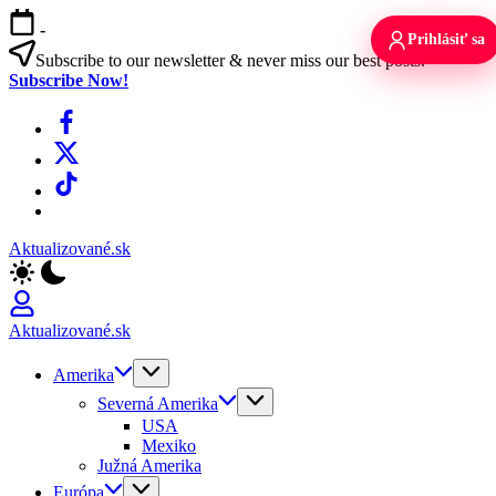
Skip
-
to
Prihlásiť sa
content
Subscribe to our newsletter & never miss our best posts.
Subscribe Now!
Facebook
X
TikTok
WhatsApp
Aktualizované.sk
Aktualizované.sk
Amerika
Severná Amerika
USA
Mexiko
Južná Amerika
Európa