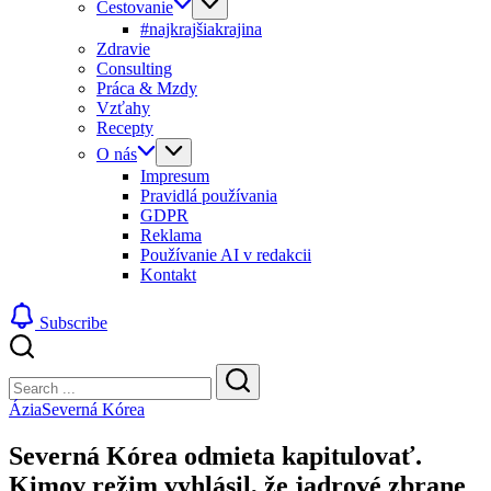
Cestovanie
#najkrajšiakrajina
Zdravie
Consulting
Práca & Mzdy
Vzťahy
Recepty
O nás
Impresum
Pravidlá používania
GDPR
Reklama
Používanie AI v redakcii
Kontakt
Subscribe
Close
Search
Search
Ázia
Severná Kórea
Severná Kórea odmieta kapitulovať.
Kimov režim vyhlásil, že jadrové zbrane