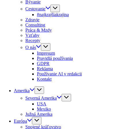
Bývanie
Cestovanie
#najkrajšiakrajina
Zdravie
Consulting
Práca & Mzdy
Vzťahy
Recepty
O nás
Impresum
Pravidlá používania
GDPR
Reklama
Používanie AI v redakcii
Kontakt
Amerika
Severná Amerika
USA
Mexiko
Južná Amerika
Európa
Spojené kráľovstvo