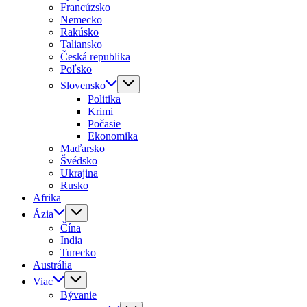
Francúzsko
Nemecko
Rakúsko
Taliansko
Česká republika
Poľsko
Slovensko
Politika
Krimi
Počasie
Ekonomika
Maďarsko
Švédsko
Ukrajina
Rusko
Afrika
Ázia
Čína
India
Turecko
Austrália
Viac
Bývanie