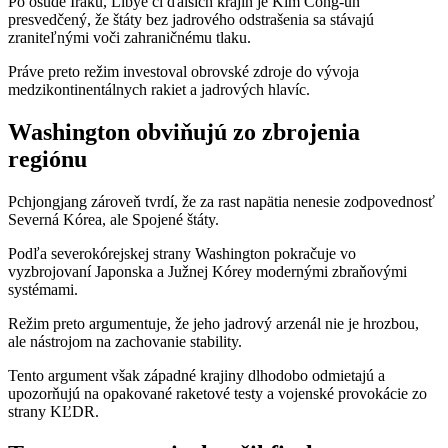
Po osude Iraku, Líbye či ďalších krajín je Kim Čong-un
presvedčený, že štáty bez jadrového odstrašenia sa stávajú
zraniteľnými voči zahraničnému tlaku.
Práve preto režim investoval obrovské zdroje do vývoja
medzikontinentálnych rakiet a jadrových hlavíc.
Washington obviňujú zo zbrojenia
regiónu
Pchjongjang zároveň tvrdí, že za rast napätia nenesie zodpovednosť
Severná Kórea, ale Spojené štáty.
Podľa severokórejskej strany Washington pokračuje vo
vyzbrojovaní Japonska a Južnej Kórey modernými zbraňovými
systémami.
Režim preto argumentuje, že jeho jadrový arzenál nie je hrozbou,
ale nástrojom na zachovanie stability.
Tento argument však západné krajiny dlhodobo odmietajú a
upozorňujú na opakované raketové testy a vojenské provokácie zo
strany KĽDR.