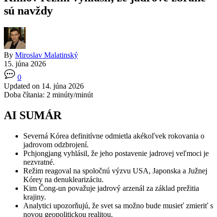
sú navždy
By
Miroslav Malatinský
15. júna 2026
0
Updated on 14. júna 2026
Doba čítania:
2
minúty/minút
AI SUMÁR
Severná Kórea definitívne odmietla akékoľvek rokovania o
jadrovom odzbrojení.
Pchjongjang vyhlásil, že jeho postavenie jadrovej veľmoci je
nezvratné.
Režim reagoval na spoločnú výzvu USA, Japonska a Južnej
Kórey na denuklearizáciu.
Kim Čong-un považuje jadrový arzenál za základ prežitia
krajiny.
Analytici upozorňujú, že svet sa možno bude musieť zmieriť s
novou geopolitickou realitou.