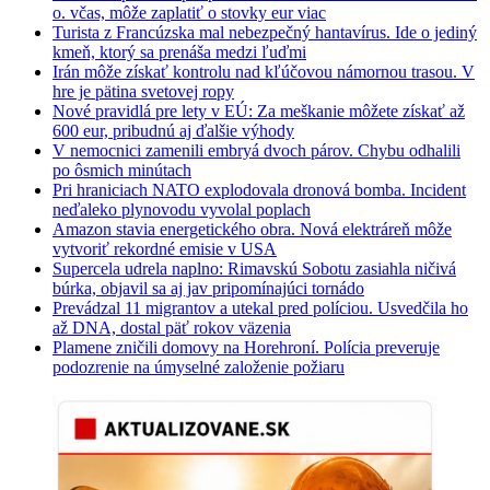
o. včas, môže zaplatiť o stovky eur viac
Turista z Francúzska mal nebezpečný hantavírus. Ide o jediný
kmeň, ktorý sa prenáša medzi ľuďmi
Irán môže získať kontrolu nad kľúčovou námornou trasou. V
hre je pätina svetovej ropy
Nové pravidlá pre lety v EÚ: Za meškanie môžete získať až
600 eur, pribudnú aj ďalšie výhody
V nemocnici zamenili embryá dvoch párov. Chybu odhalili
po ôsmich minútach
Pri hraniciach NATO explodovala dronová bomba. Incident
neďaleko plynovodu vyvolal poplach
Amazon stavia energetického obra. Nová elektráreň môže
vytvoriť rekordné emisie v USA
Supercela udrela naplno: Rimavskú Sobotu zasiahla ničivá
búrka, objavil sa aj jav pripomínajúci tornádo
Prevádzal 11 migrantov a utekal pred políciou. Usvedčila ho
až DNA, dostal päť rokov väzenia
Plamene zničili domovy na Horehroní. Polícia preveruje
podozrenie na úmyselné založenie požiaru