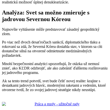
realistickú možnosť úplnej denuklearizácie.
Analýza: Svet sa možno zmieruje s
jadrovou Severnou Kóreou
Najnovšie vyhlásenie môže predstavovať zásadný geopolitický
zlom.
Po viac než dvoch desaťročiach sankcií, diplomatického tlaku a
rokovaní sa zdá, že Severná Kórea dosiahla stav, v ktorom sa cíti
dostatočne silná na otvorené odmietnutie medzinárodných
požiadaviek.
Mnohí bezpečnostní analytici upozorňujú, že otázka už nemusí
znieť, ako KĽDR odzbrojiť, ale ako zabrániť ďalšiemu rozširovaniu
jej jadrového programu.
Ak sa tento trend potvrdí, svet bude čeliť novej realite: krajine s
desiatkami jadrových hlavíc, modernými raketami a vedením, ktoré
otvorene tvrdí, že zo svojej jadrovej stratégie nikdy neustúpi.