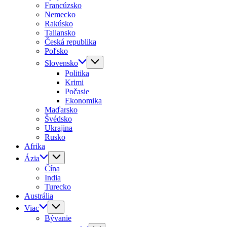
Francúzsko
Nemecko
Rakúsko
Taliansko
Česká republika
Poľsko
Slovensko
Politika
Krimi
Počasie
Ekonomika
Maďarsko
Švédsko
Ukrajina
Rusko
Afrika
Ázia
Čína
India
Turecko
Austrália
Viac
Bývanie