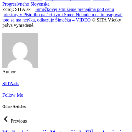
Progresívneho Slovenska
Zdroj: SITA.sk –
Šimečkovej združenie prenajíma pod cenu
priestory v Pistoriho paláci, tvrdí Smer. Nebudem na to reagovať,
toto sa ma netýka, odkazuje Šimečka – VIDEO
© SITA Všetky
práva vyhradené.
Author
SITA.sk
Follow Me
Other Articles
Previous