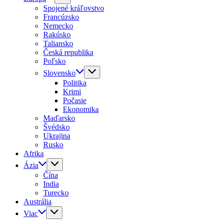
Spojené kráľovstvo
Francúzsko
Nemecko
Rakúsko
Taliansko
Česká republika
Poľsko
Slovensko
Politika
Krimi
Počasie
Ekonomika
Maďarsko
Švédsko
Ukrajina
Rusko
Afrika
Ázia
Čína
India
Turecko
Austrália
Viac