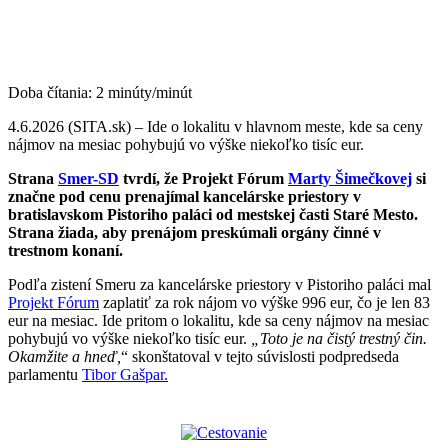
Doba čítania:
2
minúty/minút
4.6.2026 (SITA.sk) – Ide o lokalitu v hlavnom meste, kde sa ceny
nájmov na mesiac pohybujú vo výške niekoľko tisíc eur.
Strana
Smer-SD
tvrdí, že Projekt Fórum
Marty Šimečkovej
si
značne pod cenu prenajímal kancelárske priestory v
bratislavskom Pistoriho paláci od mestskej časti Staré Mesto.
Strana žiada, aby prenájom preskúmali orgány činné v
trestnom konaní.
Podľa zistení Smeru za kancelárske priestory v Pistoriho paláci mal
Projekt Fórum
zaplatiť za rok nájom vo výške 996 eur, čo je len 83
eur na mesiac. Ide pritom o lokalitu, kde sa ceny nájmov na mesiac
pohybujú vo výške niekoľko tisíc eur.
„Toto je na čistý trestný čin.
Okamžite a hneď,
“ skonštatoval v tejto súvislosti podpredseda
parlamentu
Tibor Gašpar.