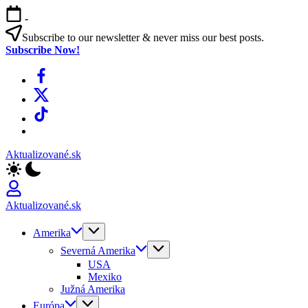
Skip
-
to
content
Subscribe to our newsletter & never miss our best posts.
Subscribe Now!
Facebook
X
TikTok
WhatsApp
Aktualizované.sk
Aktualizované.sk
Amerika
Severná Amerika
USA
Mexiko
Južná Amerika
Európa