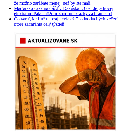
že možno zarábate menej, než by ste mali
Maďarsko čaká na dážď z Rakúska. O osude jadrovej
elektrárne Paks môžu rozhodnúť zrážky za hranicami
Čo variť, keď už naozaj neviete? 7 jednoduchých večerí,
ktoré zachránia celý týždeň