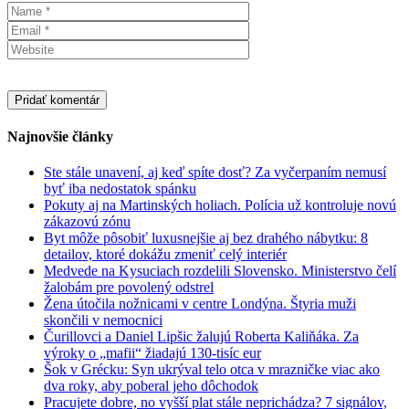
Najnovšie články
Ste stále unavení, aj keď spíte dosť? Za vyčerpaním nemusí
byť iba nedostatok spánku
Pokuty aj na Martinských holiach. Polícia už kontroluje novú
zákazovú zónu
Byt môže pôsobiť luxusnejšie aj bez drahého nábytku: 8
detailov, ktoré dokážu zmeniť celý interiér
Medvede na Kysuciach rozdelili Slovensko. Ministerstvo čelí
žalobám pre povolený odstrel
Žena útočila nožnicami v centre Londýna. Štyria muži
skončili v nemocnici
Čurillovci a Daniel Lipšic žalujú Roberta Kaliňáka. Za
výroky o „mafii“ žiadajú 130-tisíc eur
Šok v Grécku: Syn ukrýval telo otca v mrazničke viac ako
dva roky, aby poberal jeho dôchodok
Pracujete dobre, no vyšší plat stále neprichádza? 7 signálov,