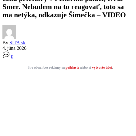
Smer. Nebudem na to reagovať, toto sa
ma netýka, odkazuje Šimečka – VIDEO
By
SITA.sk
4. júna 2026
0
Pre obsah bez reklamy sa
prihláste
alebo si
vytvorte účet
.