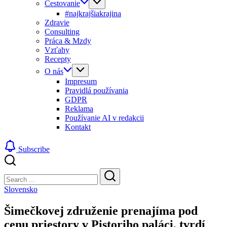
Cestovanie
#najkrajšiakrajina
Zdravie
Consulting
Práca & Mzdy
Vzťahy
Recepty
O nás
Impresum
Pravidlá používania
GDPR
Reklama
Používanie AI v redakcii
Kontakt
Subscribe
Close
Search
Search
Slovensko
Šimečkovej združenie prenajíma pod
cenu priestory v Pistoriho paláci, tvrdí