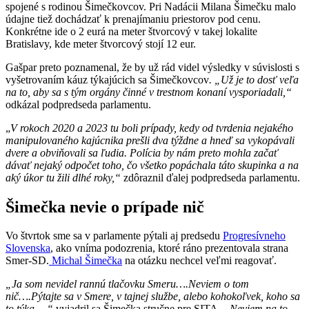
spojené s rodinou Šimečkovcov. Pri Nadácii Milana Šimečku malo
údajne tiež dochádzať k prenajímaniu priestorov pod cenu.
Konkrétne ide o 2 eurá na meter štvorcový v takej lokalite
Bratislavy, kde meter štvorcový stojí 12 eur.
Gašpar preto poznamenal, že by už rád videl výsledky v súvislosti s
vyšetrovaním káuz týkajúcich sa Šimečkovcov
. „Už je to dosť veľa
na to, aby sa s tým orgány činné v trestnom konaní vysporiadali,“
odkázal podpredseda parlamentu.
„
V rokoch 2020 a 2023 tu boli prípady, kedy od tvrdenia nejakého
manipulovaného kajúcnika prešli dva týždne a hneď sa vykopávali
dvere a obviňovali sa ľudia. Polícia by nám preto mohla začať
dávať nejaký odpočet toho, čo všetko popáchala táto skupinka a na
aký úkor tu žili dlhé roky,“
zdôraznil ďalej podpredseda parlamentu.
Šimečka nevie o prípade nič
Vo štvrtok sme sa v parlamente pýtali aj predsedu
Progresívneho
Slovenska
, ako vníma podozrenia, ktoré ráno prezentovala strana
Smer-SD.
Michal Šimečka
na otázku nechcel veľmi reagovať.
„Ja som nevidel rannú tlačovku Smeru….Neviem o tom
nič….Pýtajte sa v Smere, v tajnej službe, alebo kohokoľvek, koho sa
to týka…,“
vyjadril sa Šimečka stručne pre SITA.
„Neviem na to