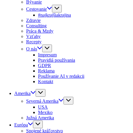
Bývanie
Cestovanie
#najkrajšiakrajina
Zdravie
Consulting
Práca & Mzdy
Vzťahy
Recepty
O nás
Impresum
Pravidlá používania
GDPR
Reklama
Používanie AI v redakcii
Kontakt
Amerika
Severná Amerika
USA
Mexiko
Južná Amerika
Európa
Spojené kráľovstvo