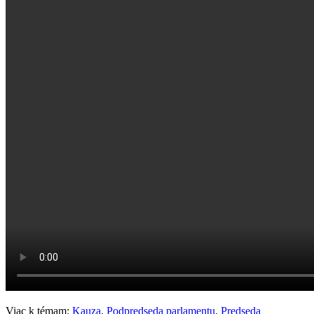
Viac k témam:
Kauza
,
Podpredseda parlamentu
,
Predseda