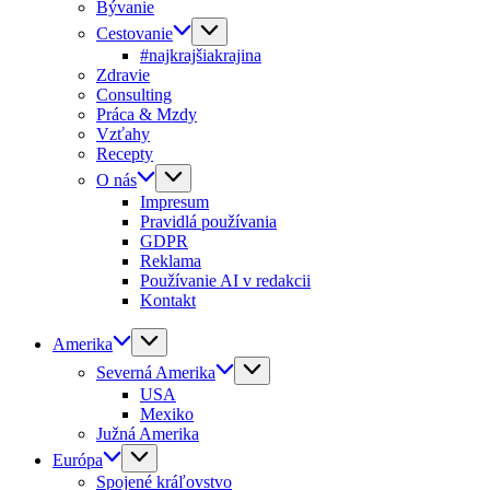
Bývanie
Cestovanie
#najkrajšiakrajina
Zdravie
Consulting
Práca & Mzdy
Vzťahy
Recepty
O nás
Impresum
Pravidlá používania
GDPR
Reklama
Používanie AI v redakcii
Kontakt
Amerika
Severná Amerika
USA
Mexiko
Južná Amerika
Európa
Spojené kráľovstvo