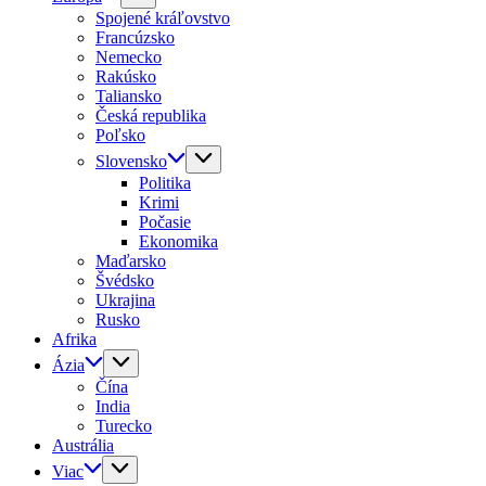
Spojené kráľovstvo
Francúzsko
Nemecko
Rakúsko
Taliansko
Česká republika
Poľsko
Slovensko
Politika
Krimi
Počasie
Ekonomika
Maďarsko
Švédsko
Ukrajina
Rusko
Afrika
Ázia
Čína
India
Turecko
Austrália
Viac