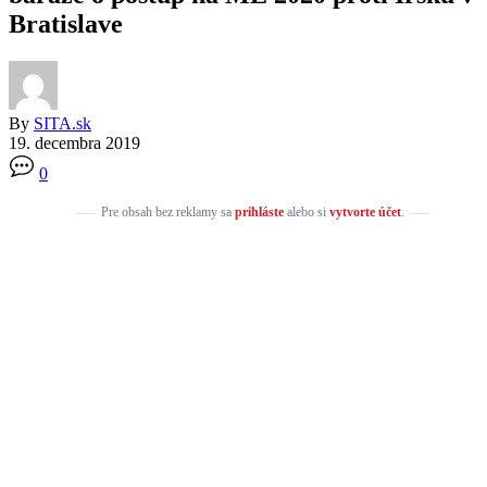
Bratislave
By
SITA.sk
19. decembra 2019
0
Pre obsah bez reklamy sa
prihláste
alebo si
vytvorte účet
.