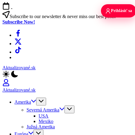
Skip
-
to
Prihlásiť sa
content
Subscribe to our newsletter & never miss our best posts.
Subscribe Now!
Facebook
X
TikTok
WhatsApp
Aktualizované.sk
Aktualizované.sk
Amerika
Severná Amerika
USA
Mexiko
Južná Amerika
Európa