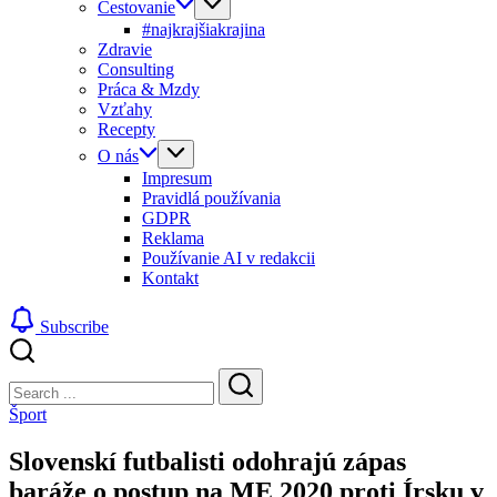
Cestovanie
#najkrajšiakrajina
Zdravie
Consulting
Práca & Mzdy
Vzťahy
Recepty
O nás
Impresum
Pravidlá používania
GDPR
Reklama
Používanie AI v redakcii
Kontakt
Subscribe
Close
Search
Search
Šport
Slovenskí futbalisti odohrajú zápas
baráže o postup na ME 2020 proti Írsku v