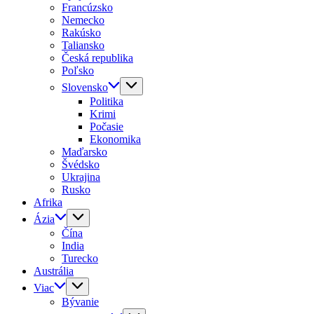
Francúzsko
Nemecko
Rakúsko
Taliansko
Česká republika
Poľsko
Slovensko
Politika
Krimi
Počasie
Ekonomika
Maďarsko
Švédsko
Ukrajina
Rusko
Afrika
Ázia
Čína
India
Turecko
Austrália
Viac
Bývanie