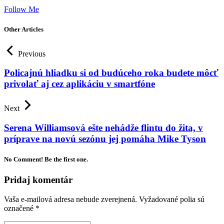
Follow Me
Other Articles
Previous
Policajnú hliadku si od budúceho roka budete môcť
privolať aj cez aplikáciu v smartfóne
Next
Serena Williamsová ešte nehádže flintu do žita, v
príprave na novú sezónu jej pomáha Mike Tyson
No Comment! Be the first one.
Pridaj komentár
Vaša e-mailová adresa nebude zverejnená.
Vyžadované polia sú
označené
*