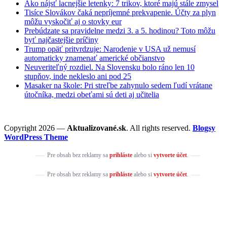
Ako nájsť lacnejšie letenky: 7 trikov, ktoré majú stále zmysel
Tisíce Slovákov čaká nepríjemné prekvapenie. Účty za plyn
môžu vyskočiť aj o stovky eur
Prebúdzate sa pravidelne medzi 3. a 5. hodinou? Toto môžu
byť najčastejšie príčiny
Trump opäť pritvrdzuje: Narodenie v USA už nemusí
automaticky znamenať americké občianstvo
Neuveriteľný rozdiel. Na Slovensku bolo ráno len 10
stupňov, inde nekleslo ani pod 25
Masaker na škole: Pri streľbe zahynulo sedem ľudí vrátane
útočníka, medzi obeťami sú deti aj učitelia
Copyright 2026 —
Aktualizované.sk
. All rights reserved.
Blogsy
WordPress Theme
Pre obsah bez reklamy sa
prihláste
alebo si
vytvorte účet
.