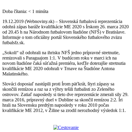
Doba čítania:
< 1
minúta
19.12.2019 (Webnoviny.sk) – Slovenská futbalová reprezentácia
odohrá zápas baráže kvalifikácie ME 2020 s Írskom 26. marca 2020
od 20.45 h na Národnom futbalovom štadióne (NFŠ) v Bratislave.
Informuje o tom oficiálny portál Slovenského futbalového zväzu
futbalsfz.sk.
„Sokoli“ už odohrali na ihrisku NFŠ jedno prípravné stretnutie,
remizovali s Paraguajom 1:1. V budúcom roku v marci ich na
novom štadióne čaká súťažná premiéra, keďže doterajšie stretnutia
kvalifikácie ME 2020 odohrali v Trnave na Štadióne Antona
Malatinského.
Slováci doposiaľ nastúpili proti Írom päťkrát, štyri zápasy sa
skončili remízou a raz sa z výhry tešili futbalisti zo Zeleného
ostrovov. Zatiaľ naposledy si tieto dve reprezentácie zmerali sily 29.
marca 2016, prípravný duel v Dubline sa skončil remízou 2:2. Íri
hrali na Slovensku predtým naposledy v roku 2010 počas
kvalifikácie ME 2012, v Žiline sa zrodil nerozhodný výsledok 1:1.