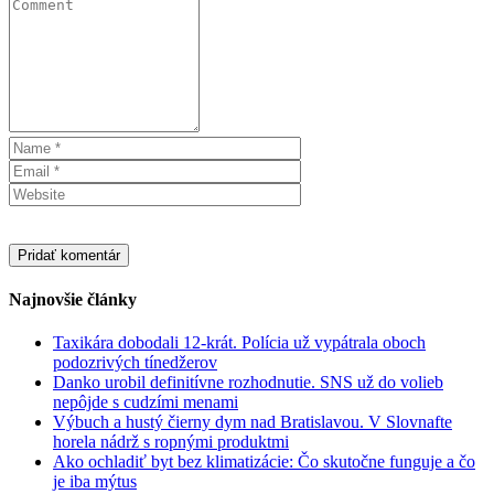
Najnovšie články
Taxikára dobodali 12-krát. Polícia už vypátrala oboch
podozrivých tínedžerov
Danko urobil definitívne rozhodnutie. SNS už do volieb
nepôjde s cudzími menami
Výbuch a hustý čierny dym nad Bratislavou. V Slovnafte
horela nádrž s ropnými produktmi
Ako ochladiť byt bez klimatizácie: Čo skutočne funguje a čo
je iba mýtus