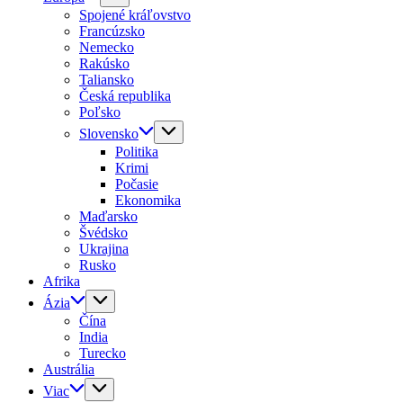
Spojené kráľovstvo
Francúzsko
Nemecko
Rakúsko
Taliansko
Česká republika
Poľsko
Slovensko
Politika
Krimi
Počasie
Ekonomika
Maďarsko
Švédsko
Ukrajina
Rusko
Afrika
Ázia
Čína
India
Turecko
Austrália
Viac