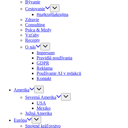
Bývanie
Cestovanie
#najkrajšiakrajina
Zdravie
Consulting
Práca & Mzdy
Vzťahy
Recepty
O nás
Impresum
Pravidlá používania
GDPR
Reklama
Používanie AI v redakcii
Kontakt
Amerika
Severná Amerika
USA
Mexiko
Južná Amerika
Európa
Spojené kráľovstvo