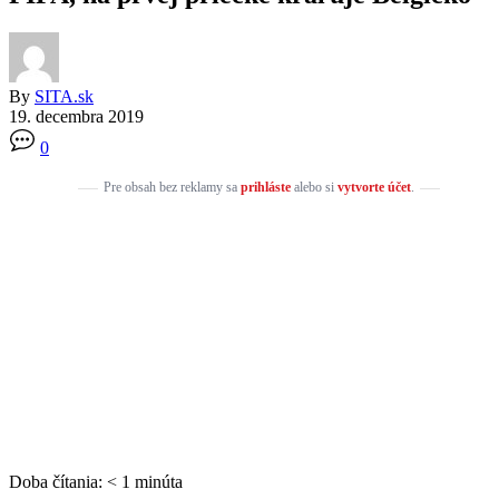
By
SITA.sk
19. decembra 2019
0
Pre obsah bez reklamy sa
prihláste
alebo si
vytvorte účet
.
Doba čítania:
< 1
minúta