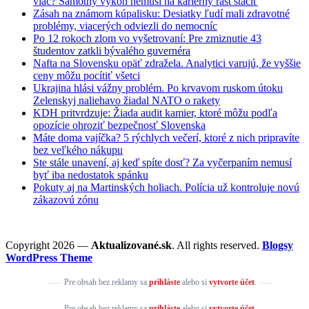
viac? Samotný výkon nemusí na kariérny rast stačiť
Zásah na známom kúpalisku: Desiatky ľudí mali zdravotné
problémy, viacerých odviezli do nemocníc
Po 12 rokoch zlom vo vyšetrovaní: Pre zmiznutie 43
študentov zatkli bývalého guvernéra
Nafta na Slovensku opäť zdražela. Analytici varujú, že vyššie
ceny môžu pocítiť všetci
Ukrajina hlási vážny problém. Po krvavom ruskom útoku
Zelenskyj naliehavo žiadal NATO o rakety
KDH pritvrdzuje: Žiada audit kamier, ktoré môžu podľa
opozície ohroziť bezpečnosť Slovenska
Máte doma vajíčka? 5 rýchlych večerí, ktoré z nich pripravíte
bez veľkého nákupu
Ste stále unavení, aj keď spíte dosť? Za vyčerpaním nemusí
byť iba nedostatok spánku
Pokuty aj na Martinských holiach. Polícia už kontroluje novú
zákazovú zónu
Copyright 2026 —
Aktualizované.sk
. All rights reserved.
Blogsy
WordPress Theme
Pre obsah bez reklamy sa
prihláste
alebo si
vytvorte účet
.