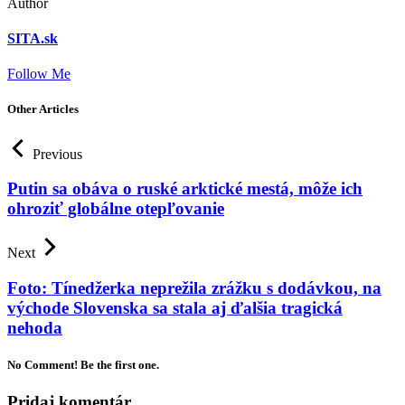
Author
SITA.sk
Follow Me
Other Articles
Previous
Putin sa obáva o ruské arktické mestá, môže ich
ohroziť globálne otepľovanie
Next
Foto: Tínedžerka neprežila zrážku s dodávkou, na
východe Slovenska sa stala aj ďalšia tragická
nehoda
No Comment! Be the first one.
Pridaj komentár