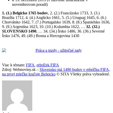
novembrovom poradí)
1. (1.) Belgicko 1765 bodov
, 2. (2.) Francúzsko 1733, 3. (3.)
Brazília 1712, 4. (4.) Anglicko 1661, 5. (5.) Uruguaj 1645, 6. (6.)
Chorvátsko 1642, 7. (7.) Portugalsko 1639, 8. (8.) Španielsko 1636,
9. (9.) Argentína 1623, 10. (10.) Kolumbia 1622, …
32. (32.)
SLOVENSKO 1490
, … 34. (34.) Írsko 1486, 36. (36.) Severné
Írsko 1476, 49. (49.) Bosna a Hercegovina 1430
Viac k témam:
FIFA
,
rebríček FIFA
Zdroj: Webnoviny.sk –
Slovensko má 1490 bodov v rebríčku FIFA,
na prvej priečke kraľuje Belgicko
© SITA Všetky práva vyhradené.