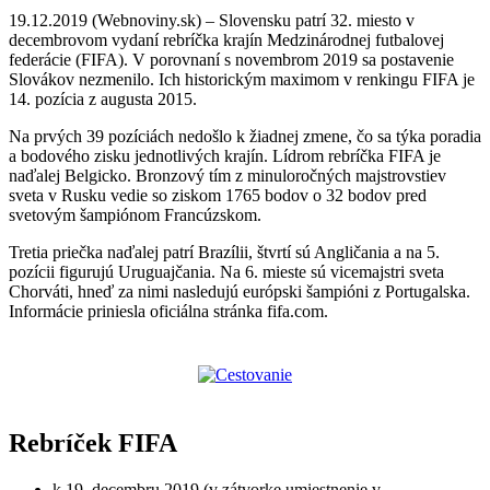
19.12.2019 (Webnoviny.sk) – Slovensku patrí 32. miesto v
decembrovom vydaní rebríčka krajín Medzinárodnej futbalovej
federácie (FIFA). V porovnaní s novembrom 2019 sa postavenie
Slovákov nezmenilo. Ich historickým maximom v renkingu FIFA je
14. pozícia z augusta 2015.
Na prvých 39 pozíciách nedošlo k žiadnej zmene, čo sa týka poradia
a bodového zisku jednotlivých krajín. Lídrom rebríčka FIFA je
naďalej Belgicko. Bronzový tím z minuloročných majstrovstiev
sveta v Rusku vedie so ziskom 1765 bodov o 32 bodov pred
svetovým šampiónom Francúzskom.
Tretia priečka naďalej patrí Brazílii, štvrtí sú Angličania a na 5.
pozícii figurujú Uruguajčania. Na 6. mieste sú vicemajstri sveta
Chorváti, hneď za nimi nasledujú európski šampióni z Portugalska.
Informácie priniesla oficiálna stránka fifa.com.
Rebríček FIFA
k 19. decembru 2019 (v zátvorke umiestnenie v