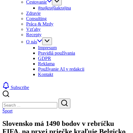
Cestovanie
#najkrajšiakrajina
Zdravie
Consulting
Práca & Mzdy
Vzťahy
Recepty
O nás
Impresum
Pravidlá používania
GDPR
Reklama
Používanie AI v redakcii
Kontakt
Subscribe
Close
Search
Search
Šport
Slovensko má 1490 bodov v rebríčku
FIFA, na prvej priečke kraľuje Belgicko