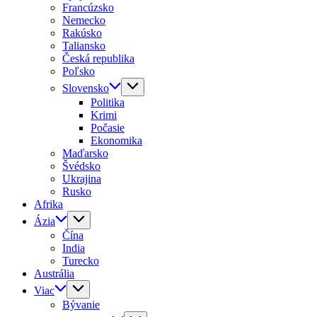
Francúzsko
Nemecko
Rakúsko
Taliansko
Česká republika
Poľsko
Slovensko
Politika
Krimi
Počasie
Ekonomika
Maďarsko
Švédsko
Ukrajina
Rusko
Afrika
Ázia
Čína
India
Turecko
Austrália
Viac
Bývanie