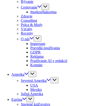
Bývanie
Cestovanie
#najkrajšiakrajina
Zdravie
Consulting
Práca & Mzdy
Vzťahy
Recepty
O nás
Impresum
Pravidlá používania
GDPR
Reklama
Používanie AI v redakcii
Kontakt
Amerika
Severná Amerika
USA
Mexiko
Južná Amerika
Európa
Spojené kráľovstvo