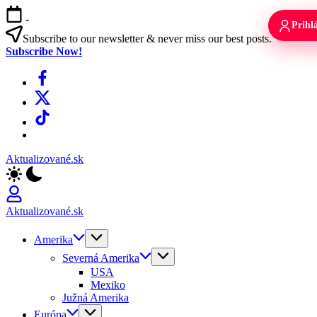
Skip
-
to
Prihlá
content
Subscribe to our newsletter & never miss our best posts.
Subscribe Now!
Facebook
X
TikTok
WhatsApp
Aktualizované.sk
Aktualizované.sk
Amerika
Severná Amerika
USA
Mexiko
Južná Amerika
Európa