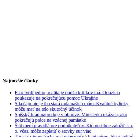
Najnovšie články
Fico tvrdí jedno, realita je podľa kritikov iná. Opozícia
poukazuje na pokračujúcu pomoc Ukrajine
Sila čaju nie je iba stará rada našich mám: Kvalitné bylinky
môžu mať na telo skutočný účinok
Spišský hrad napreduje v obnove. Ministerka ukázala, ako
pokračujú práce na vzácnej pamiatke
Štát mení pravidlá pre podnikateľov. Kto nestihne založiť s. r.
o. včas, môže zaplatiť o stovky eur viac
Turista z Francúzska mal nebezpečný hantavírus. Ide o jediný