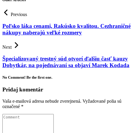
Previous
Poľsko láka cenami, Rakúsko kvalitou. Cezhraničné
nákupy naberajú veľké rozmery
Next
Špecializovaný trestný súd otvorí ďalšiu časť kauzy
Dobytkár, na pojednávaní sa objaví Marek Kodada
No Comment! Be the first one.
Pridaj komentár
Vaša e-mailová adresa nebude zverejnená.
Vyžadované polia sú
označené
*