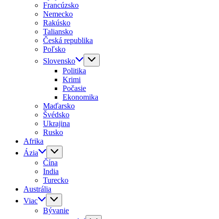
Francúzsko
Nemecko
Rakúsko
Taliansko
Česká republika
Poľsko
Slovensko
Politika
Krimi
Počasie
Ekonomika
Maďarsko
Švédsko
Ukrajina
Rusko
Afrika
Ázia
Čína
India
Turecko
Austrália
Viac
Bývanie