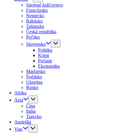
Spojené kráľovstvo
Francúzsko
Nemecko
Rakúsko
Taliansko
Česká republika
Poľsko
Slovensko
Politika
Krimi
Počasie
Ekonomika
Maďarsko
Švédsko
Ukrajina
Rusko
Afrika
Ázia
Čína
India
Turecko
Austrália
Viac