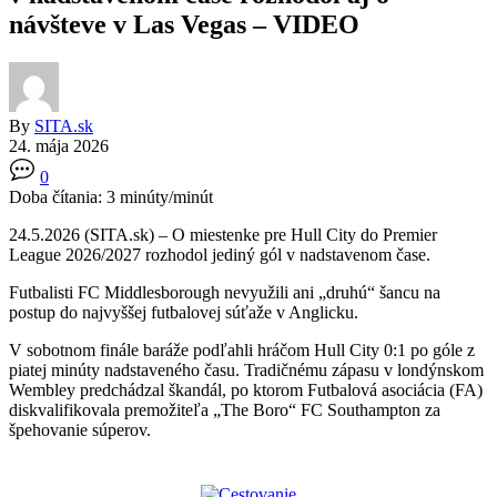
návšteve v Las Vegas – VIDEO
By
SITA.sk
24. mája 2026
0
Doba čítania:
3
minúty/minút
24.5.2026 (SITA.sk) – O miestenke pre Hull City do Premier
League 2026/2027 rozhodol jediný gól v nadstavenom čase.
Futbalisti FC Middlesborough nevyužili ani „druhú“ šancu na
postup do najvyššej futbalovej súťaže v Anglicku.
V sobotnom finále baráže podľahli hráčom Hull City 0:1 po góle z
piatej minúty nadstaveného času. Tradičnému zápasu v londýnskom
Wembley predchádzal škandál, po ktorom Futbalová asociácia (FA)
diskvalifikovala premožiteľa „The Boro“ FC Southampton za
špehovanie súperov.