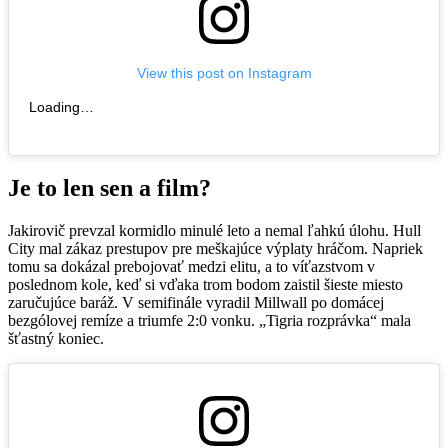
View this post on Instagram
Loading…
Je to len sen a film?
Jakirovič prevzal kormidlo minulé leto a nemal ľahkú úlohu. Hull
City mal zákaz prestupov pre meškajúce výplaty hráčom. Napriek
tomu sa dokázal prebojovať medzi elitu, a to víťazstvom v
poslednom kole, keď si vďaka trom bodom zaistil šieste miesto
zaručujúce baráž. V semifinále vyradil Millwall po domácej
bezgólovej remíze a triumfe 2:0 vonku. „Tigria rozprávka“ mala
šťastný koniec.