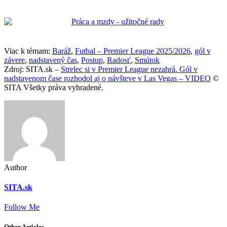
Viac k témam:
Baráž
,
Futbal – Premier League 2025/2026
,
gól v
závere
,
nadstavený čas
,
Postup
,
Radosť
,
Smútok
Zdroj: SITA.sk –
Strelec si v Premier League nezahrá. Gól v
nadstavenom čase rozhodol aj o návšteve v Las Vegas – VIDEO
©
SITA Všetky práva vyhradené.
Author
SITA.sk
Follow Me
Other Articles