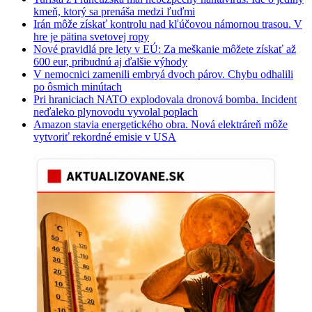
kmeň, ktorý sa prenáša medzi ľuďmi
Irán môže získať kontrolu nad kľúčovou námornou trasou. V
hre je pätina svetovej ropy
Nové pravidlá pre lety v EÚ: Za meškanie môžete získať až
600 eur, pribudnú aj ďalšie výhody
V nemocnici zamenili embryá dvoch párov. Chybu odhalili
po ôsmich minútach
Pri hraniciach NATO explodovala dronová bomba. Incident
neďaleko plynovodu vyvolal poplach
Amazon stavia energetického obra. Nová elektráreň môže
vytvoriť rekordné emisie v USA