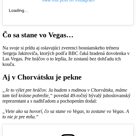
View this post on Instagram
Loading…
Čo sa stane vo Vegas…
Na svoje si prídu aj oslavujúci zverenci bosnianskeho trénera
Sergeja Jakiroviča, ktorých podľa BBC čaká hradená dovolenka v
Las Vegas. Pre hráčov o to lepšia, že zostanú bez dohľadu ich
kouča.
Aj v Chorvátsku je pekne
„Je to výlet pre hráčov. Ja budem s rodinou v Chorvátsku, máme
tam tiež krásne pobrežie,“
povedal 49-ročný bývalý juhoslovanský
reprezentant a s nadhľadom a pochopením dodal:
„Viete ako sa hovorí, čo sa stane vo Vegas, to zostane vo Vegas. A
to nie je pre mňa.“