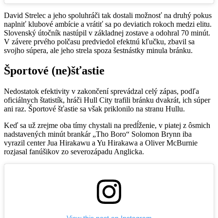
David Strelec a jeho spoluhráči tak dostali možnosť na druhý pokus
naplniť klubové ambície a vrátiť sa po deviatich rokoch medzi elitu.
Slovenský útočník nastúpil v základnej zostave a odohral 70 minút.
V závere prvého polčasu predviedol efektnú kľučku, zbavil sa
svojho súpera, ale jeho strela spoza šestnástky minula bránku.
Športové (ne)šťastie
Nedostatok efektivity v zakončení sprevádzal celý zápas, podľa
oficiálnych štatistík, hráči Hull City trafili bránku dvakrát, ich súper
ani raz. Športové šťastie sa však priklonilo na stranu Hullu.
Keď sa už zrejme oba tímy chystali na predĺženie, v piatej z ôsmich
nadstavených minút brankár „Tho Boro“ Solomon Brynn iba
vyrazil center Jua Hirakawu a Yu Hirakawa a Oliver McBurnie
rozjasal fanúšikov zo severozápadu Anglicka.