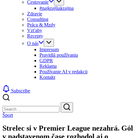
Cestovanie
#najkrajšiakrajina
Zdravie
Consulting
Práca & Mzdy
Vzťahy
Recepty
O nás
Impresum
Pravidlá používania
GDPR
Reklama
Používanie AI v redakcii
Kontakt
Subscribe
Close
Search
Search
Šport
Strelec si v Premier League nezahrá. Gól
v nadstavenom čase rozhodol aj o