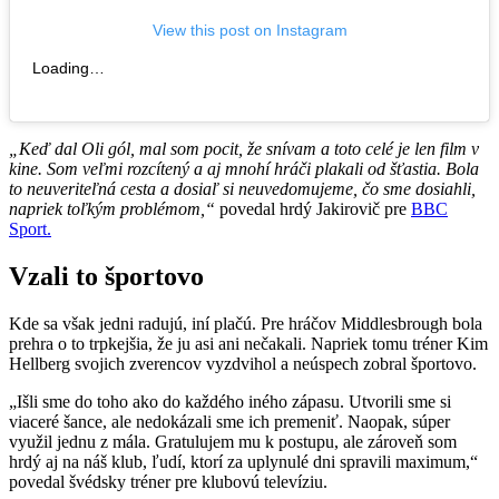
View this post on Instagram
Loading…
„Keď dal Oli gól, mal som pocit, že snívam a toto celé je len film v
kine. Som veľmi rozcítený a aj mnohí hráči plakali od šťastia. Bola
to neuveriteľná cesta a dosiaľ si neuvedomujeme, čo sme dosiahli,
napriek toľkým problémom,“
povedal hrdý Jakirovič pre
BBC
Sport.
Vzali to športovo
Kde sa však jedni radujú, iní plačú. Pre hráčov Middlesbrough bola
prehra o to trpkejšia, že ju asi ani nečakali. Napriek tomu tréner Kim
Hellberg svojich zverencov vyzdvihol a neúspech zobral športovo.
„Išli sme do toho ako do každého iného zápasu. Utvorili sme si
viaceré šance, ale nedokázali sme ich premeniť. Naopak, súper
využil jednu z mála. Gratulujem mu k postupu, ale zároveň som
hrdý aj na náš klub, ľudí, ktorí za uplynulé dni spravili maximum,“
povedal švédsky tréner pre klubovú televíziu.