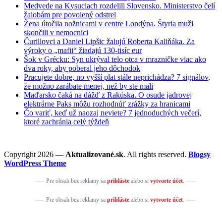
Medvede na Kysuciach rozdelili Slovensko. Ministerstvo čelí
žalobám pre povolený odstrel
Žena útočila nožnicami v centre Londýna. Štyria muži
skončili v nemocnici
Čurillovci a Daniel Lipšic žalujú Roberta Kaliňáka. Za
výroky o „mafii“ žiadajú 130-tisíc eur
Šok v Grécku: Syn ukrýval telo otca v mrazničke viac ako
dva roky, aby poberal jeho dôchodok
Pracujete dobre, no vyšší plat stále neprichádza? 7 signálov,
že možno zarábate menej, než by ste mali
Maďarsko čaká na dážď z Rakúska. O osude jadrovej
elektrárne Paks môžu rozhodnúť zrážky za hranicami
Čo variť, keď už naozaj neviete? 7 jednoduchých večerí,
ktoré zachránia celý týždeň
Copyright 2026 —
Aktualizované.sk
. All rights reserved.
Blogsy
WordPress Theme
Pre obsah bez reklamy sa
prihláste
alebo si
vytvorte účet
.