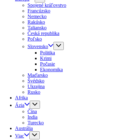
Spojené kráľovstvo
Francúzsko
Nemecko
Rakúsko
Taliansko
Česká republika
Poľsko
Slovensko
Politika
Krimi
Počasie
Ekonomika
Maďarsko
Švédsko
Ukrajina
Rusko
Afrika
Ázia
Čína
India
Turecko
Austrália
Viac