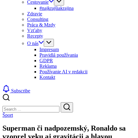
Cestovanie
#najkrajšiakrajina
Zdravie
Consulting
Práca & Mzdy
Vzťahy
Recepty
O nás
Impresum
Pravidlá používania
GDPR
Reklama
Používanie AI v redakcii
Kontakt
Subscribe
Close
Search
Search
Šport
Superman či nadpozemský, Ronaldo sa
vzoprel veku aj gravitácii a hlavou