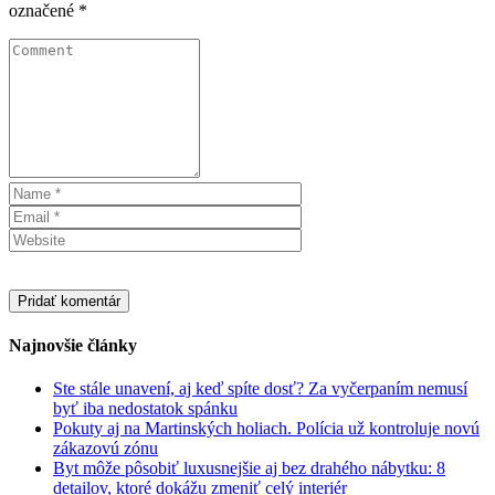
označené
*
Najnovšie články
Ste stále unavení, aj keď spíte dosť? Za vyčerpaním nemusí
byť iba nedostatok spánku
Pokuty aj na Martinských holiach. Polícia už kontroluje novú
zákazovú zónu
Byt môže pôsobiť luxusnejšie aj bez drahého nábytku: 8
detailov, ktoré dokážu zmeniť celý interiér