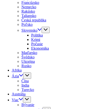
Francúzsko
Nemecko
Rakúsko
Taliansko
Česká republika
Poľsko
Slovensko
Politika
Krimi
Počasie
Ekonomika
Maďarsko
Švédsko
Ukrajina
Rusko
Afrika
Ázia
Čína
India
Turecko
Austrália
Viac
Bývanie