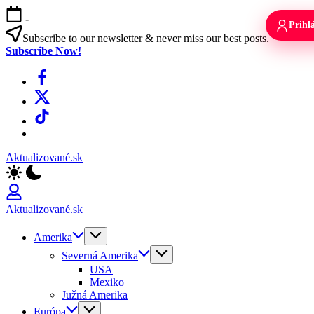
Skip
-
to
Prihlá
content
Subscribe to our newsletter & never miss our best posts.
Subscribe Now!
Facebook
X
TikTok
WhatsApp
Aktualizované.sk
Aktualizované.sk
Amerika
Severná Amerika
USA
Mexiko
Južná Amerika
Európa