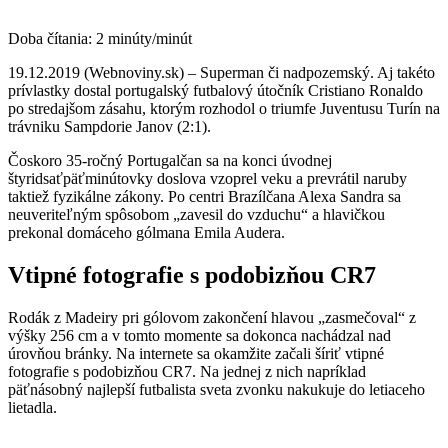
Doba čítania:
2
minúty/minút
19.12.2019 (Webnoviny.sk) – Superman či nadpozemský. Aj takéto
prívlastky dostal portugalský futbalový útočník Cristiano Ronaldo
po stredajšom zásahu, ktorým rozhodol o triumfe Juventusu Turín na
trávniku Sampdorie Janov (2:1).
Čoskoro 35-ročný Portugalčan sa na konci úvodnej
štyridsaťpäťminútovky doslova vzoprel veku a prevrátil naruby
taktiež fyzikálne zákony. Po centri Brazílčana Alexa Sandra sa
neuveriteľným spôsobom „zavesil do vzduchu“ a hlavičkou
prekonal domáceho gólmana Emila Audera.
Vtipné fotografie s podobizňou CR7
Rodák z Madeiry pri gólovom zakončení hlavou „zasmečoval“ z
výšky 256 cm a v tomto momente sa dokonca nachádzal nad
úrovňou bránky. Na internete sa okamžite začali šíriť vtipné
fotografie s podobizňou CR7. Na jednej z nich napríklad
päťnásobný najlepší futbalista sveta zvonku nakukuje do letiaceho
lietadla.