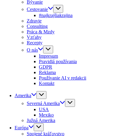
Bývanie
Cestovanie
#najkrajšiakrajina
Zdravie
Consulting
Práca & Mzdy
Vzťahy
Recepty
O nás
Impresum
Pravidlá používania
GDPR
Reklama
Používanie AI v redakcii
Kontakt
Amerika
Severná Amerika
USA
Mexiko
Južná Amerika
Európa
Spojené kráľovstvo