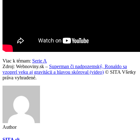
Viac k témam:
Serie A
Zdroj: Webnoviny.sk –
Superman či nadpozemský, Ronaldo sa
vzoprel veku aj gravitácii a hlavou skóroval (video)
© SITA Všetky
práva vyhradené.
Author
SITA.sk