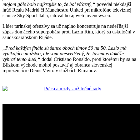
mojom góle bolo najkrajšie to, že bol víťazný,“
povedal niekdajší
hráč Realu Madrid či Manchestru United pri mikrofóne televíznej
stanice Sky Sport Italia, citoval ho aj web juvenews.eu.
Líder turínskej ofenzívy sa už naplno koncentruje na nedeľňajší
zápas domáceho superpohára proti Laziu Rím, ktorý sa uskutoční v
saudskoarabskom Rijáde.
„Pred každým finále sú šance oboch tímov 50 na 50. Lazio má
vynikajúce mužstvo, ale som presvedčený, že Juventus dokáže
vyhrať tento duel,“
dodal Cristiano Ronaldo, proti ktorému by sa na
Blízkom východe mohol postaviť aj obranca slovenskej
reprezentácie Denis Vavro v službách Rimanov.