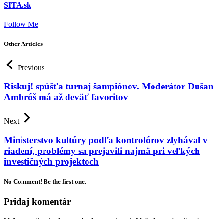
SITA.sk
Follow Me
Other Articles
Previous
Riskuj! spúšťa turnaj šampiónov. Moderátor Dušan
Ambróš má až deväť favoritov
Next
Ministerstvo kultúry podľa kontrolórov zlyhával v
riadení, problémy sa prejavili najmä pri veľkých
investičných projektoch
No Comment! Be the first one.
Pridaj komentár