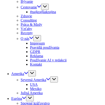
Bývanie
Cestovanie
#najkrajšiakrajina
Zdravie
Consulting
Práca & Mzdy
Vzťahy
Recepty
O nás
Impresum
Pravidlá používania
GDPR
Reklama
Používanie AI v redakcii
Kontakt
Amerika
Severná Amerika
USA
Mexiko
Južná Amerika
Európa
Spojené kráľovstvo