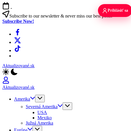
Skip
-
to
Prihlásiť sa
content
Subscribe to our newsletter & never miss our best posts.
Subscribe Now!
Facebook
X
TikTok
WhatsApp
Aktualizované.sk
Aktualizované.sk
Amerika
Severná Amerika
USA
Mexiko
Južná Amerika
Európa