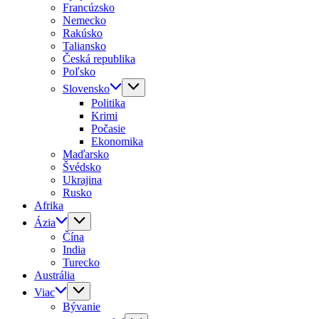
Francúzsko
Nemecko
Rakúsko
Taliansko
Česká republika
Poľsko
Slovensko
Politika
Krimi
Počasie
Ekonomika
Maďarsko
Švédsko
Ukrajina
Rusko
Afrika
Ázia
Čína
India
Turecko
Austrália
Viac
Bývanie