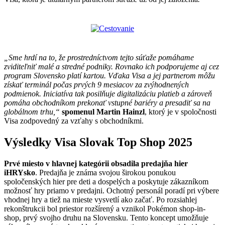
„Sme hrdí na to, že prostredníctvom tejto súťaže pomáhame
zviditeľniť malé a stredné podniky. Rovnako ich podporujeme aj cez
program Slovensko platí kartou. Vďaka Visa a jej partnerom môžu
získať terminál počas prvých 9 mesiacov za zvýhodnených
podmienok. Iniciatíva tak posilňuje digitalizáciu platieb a zároveň
pomáha obchodníkom prekonať vstupné bariéry a presadiť sa na
globálnom trhu,“
spomenul Martin Hainzl
, ktorý je v spoločnosti
Visa zodpovedný za vzťahy s obchodníkmi.
Výsledky Visa Slovak Top Shop 2025
Prvé miesto v hlavnej kategórii obsadila predajňa hier
iHRYsko
. Predajňa je známa svojou širokou ponukou
spoločenských hier pre deti a dospelých a poskytuje zákazníkom
možnosť hry priamo v predajni. Ochotný personál poradí pri výbere
vhodnej hry a tiež na mieste vysvetlí ako začať. Po rozsiahlej
rekonštrukcii bol priestor rozšírený a vznikol Pokémon shop-in-
shop, prvý svojho druhu na Slovensku. Tento koncept umožňuje