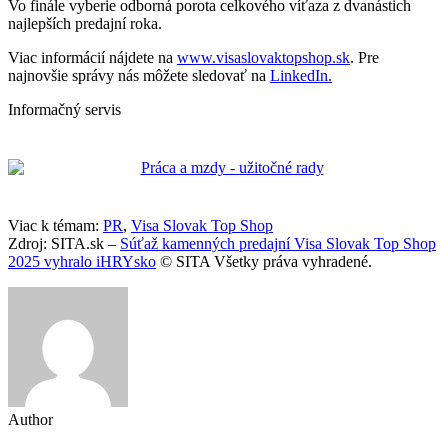
Vo finále vyberie odborná porota celkového víťaza z dvanástich
najlepších predajní roka.
Viac informácií nájdete na
www.visaslovaktopshop.sk
. Pre
najnovšie správy nás môžete sledovať na
LinkedIn.
Informačný servis
Viac k témam:
PR
,
Visa Slovak Top Shop
Zdroj: SITA.sk –
Súťaž kamenných predajní Visa Slovak Top Shop
2025 vyhralo iHRYsko
© SITA Všetky práva vyhradené.
Author