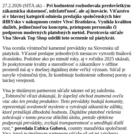
27.2.2026 (SITA.sk) –
Pri hodnotení rozhodovala predovšetkým
zákaznícka skúsenosť, udržateľnosť, ale aj inovácie. Víťazstvo
si v hlavnej kategórii odniesla predajňa spoločenských hier
iHRYsko v nákupnom centre Vivo! Bratislava. Vynikla kvalitou
služieb, jedinečnosťou konceptu, prístupom personálu či
podporou moderných platobných metód. Porotcovia súťaže
Visa Slovak Top Shop udelili toto ocenenie už piatykrát.
Visa ocenila výnimočné kamenné prevádzky na Slovensku už
piatykrát. Víťazné predajne jednotlivých mesiacov vytvorili finálovú
dvanástku. Podobne ako po minulé roky, aj v ročníku 2025 ukázali,
že poskytovanie kvality a starostlivosť o zákazníkov v offline
prostredí má aj v dnešnej digitálnej dobe veľký význam. Súťaž je
navyše výnimočná tým, že kombinuje hodnotenie odbornej poroty a
laickej verejnosti.
Visa je titulárnym partnerom súťaže takmer od jej založenia.
„Tohtoroční víťazi dokazujú, že úspešný obchod znamená oveľa
viac ako len predaj produktov. Tieto prevádzky budujú komunity,
reprezentujú uvedomelé myslenie a vytvárajú zákaznícke zážitky,
ktoré prinášajú dlhodobú hodnotu. Digitálne platobné riešenia
zohrávajú v tomto procese dôležitú úlohu, pretože efektívne
podporujú prevádzky, zvyšujú transparentnosť a umožňujú ďalší
rast,“
povedala Ľubica Gubová
, country manažérka spoločnosti
Visa, ktorá je titulárnym partnerom súťaže už od jej založenia
.