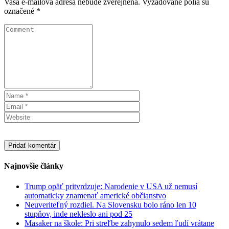
Vaša e-mailová adresa nebude zverejnená.
Vyžadované polia sú
označené
*
Najnovšie články
Trump opäť pritvrdzuje: Narodenie v USA už nemusí
automaticky znamenať americké občianstvo
Neuveriteľný rozdiel. Na Slovensku bolo ráno len 10
stupňov, inde nekleslo ani pod 25
Masaker na škole: Pri streľbe zahynulo sedem ľudí vrátane