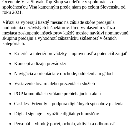
Ocenenie Visa Slovak Top Shop sa udeľuje v spolupráci so
spoločnosťou Visa kamenným predajniam po celom Slovensku od
roku 2021.
Víťazi sa vyberajú každý mesiac na základe skóre predajní a
hodnotenia nezávislých inšpektorov. Pred vyhlásením víťaza
mesiaca zoskupenie inšpektorov každý mesiac navštívi nominovanú
skupinu predajní a vyhodnotí zákaznícku skúsenosť v ôsmich
kategóriách:
Exteriér a interiér prevádzky – upravenosť a potenciál zaujať
Koncept a dizajn prevádzky
Navigácia a orientácia v obchode, oddelení a regáloch
Vystavenie tovaru alebo prezentácia služieb
POP komunikácia vrátane prebiehajúcich akcií
Cashless Friendly – podpora digitálnych spôsobov platenia
Digital signage – využitie digitálnych nosičov
Personál – vhodný počet, ochota, aktivita a odbornosť