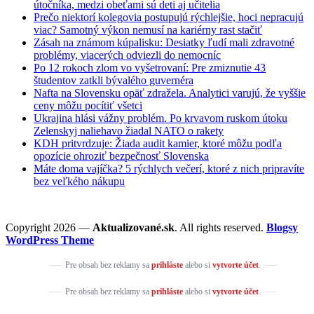
útočníka, medzi obeťami sú deti aj učitelia
Prečo niektorí kolegovia postupujú rýchlejšie, hoci nepracujú
viac? Samotný výkon nemusí na kariérny rast stačiť
Zásah na známom kúpalisku: Desiatky ľudí mali zdravotné
problémy, viacerých odviezli do nemocníc
Po 12 rokoch zlom vo vyšetrovaní: Pre zmiznutie 43
študentov zatkli bývalého guvernéra
Nafta na Slovensku opäť zdražela. Analytici varujú, že vyššie
ceny môžu pocítiť všetci
Ukrajina hlási vážny problém. Po krvavom ruskom útoku
Zelenskyj naliehavo žiadal NATO o rakety
KDH pritvrdzuje: Žiada audit kamier, ktoré môžu podľa
opozície ohroziť bezpečnosť Slovenska
Máte doma vajíčka? 5 rýchlych večerí, ktoré z nich pripravíte
bez veľkého nákupu
Copyright 2026 —
Aktualizované.sk
. All rights reserved.
Blogsy
WordPress Theme
Pre obsah bez reklamy sa
prihláste
alebo si
vytvorte účet
.