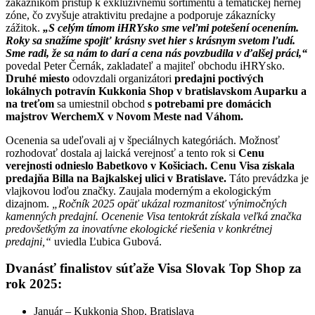
zákazníkom prístup k exkluzívnemu sortimentu a tematickej hernej
zóne, čo zvyšuje atraktivitu predajne a podporuje zákaznícky
zážitok.
„S celým tímom iHRYsko sme veľmi potešení ocenením.
Roky sa snažíme spojiť krásny svet hier s krásnym svetom ľudí.
Sme radi, že sa nám to darí a cena nás povzbudila v ďalšej práci,“
povedal Peter Černák, zakladateľ a majiteľ obchodu iHRYsko.
Druhé miesto
odovzdali organizátori
predajni poctivých
lokálnych potravín Kukkonia Shop v bratislavskom Auparku a
na treťom
sa umiestnil obchod
s potrebami pre domácich
majstrov WerchemX v Novom Meste nad Váhom.
Ocenenia sa udeľovali aj v špeciálnych kategóriách. Možnosť
rozhodovať dostala aj laická verejnosť a tento rok si
Cenu
verejnosti odnieslo Babetkovo v Košiciach. Cenu Visa získala
predajňa Billa na Bajkalskej ulici v Bratislave.
Táto prevádzka je
vlajkovou loďou značky. Zaujala moderným a ekologickým
dizajnom.
„Ročník 2025 opäť ukázal rozmanitosť výnimočných
kamenných predajní. Ocenenie Visa tentokrát získala veľká značka
predovšetkým za inovatívne ekologické riešenia v konkrétnej
predajni,“
uviedla Ľubica Gubová.
Dvanásť finalistov súťaže Visa Slovak Top Shop za
rok 2025:
Január – Kukkonia Shop, Bratislava