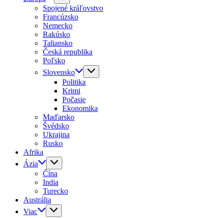
Spojené kráľovstvo
Francúzsko
Nemecko
Rakúsko
Taliansko
Česká republika
Poľsko
Slovensko
Politika
Krimi
Počasie
Ekonomika
Maďarsko
Švédsko
Ukrajina
Rusko
Afrika
Ázia
Čína
India
Turecko
Austrália
Viac