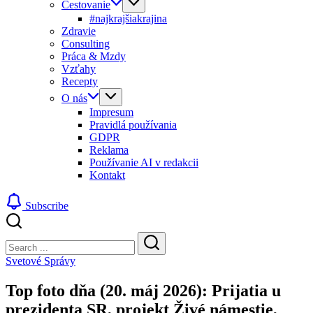
Cestovanie
#najkrajšiakrajina
Zdravie
Consulting
Práca & Mzdy
Vzťahy
Recepty
O nás
Impresum
Pravidlá používania
GDPR
Reklama
Používanie AI v redakcii
Kontakt
Subscribe
Close
Search
Search
Svetové Správy
Top foto dňa (20. máj 2026): Prijatia u
prezidenta SR, projekt Živé námestie,