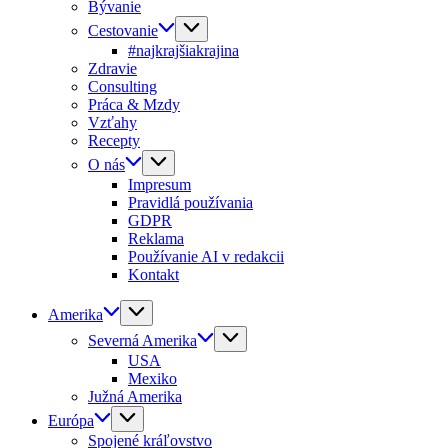
Bývanie
Cestovanie
#najkrajšiakrajina
Zdravie
Consulting
Práca & Mzdy
Vzťahy
Recepty
O nás
Impresum
Pravidlá používania
GDPR
Reklama
Používanie AI v redakcii
Kontakt
Amerika
Severná Amerika
USA
Mexiko
Južná Amerika
Európa
Spojené kráľovstvo