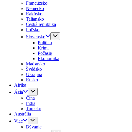
Francúzsko
Nemecko
Rakúsko
Taliansko
Česká republika
Poľsko
Slovensko
Politika
Krimi
Počasie
Ekonomika
Maďarsko
Švédsko
Ukrajina
Rusko
Afrika
Ázia
Čína
India
Turecko
Austrália
Viac
Bývanie