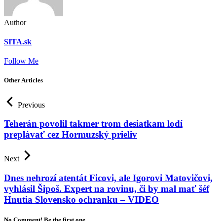
Author
SITA.sk
Follow Me
Other Articles
Previous
Teherán povolil takmer trom desiatkam lodí
preplávať cez Hormuzský prieliv
Next
Dnes nehrozí atentát Ficovi, ale Igorovi Matovičovi,
vyhlásil Šipoš. Expert na rovinu, či by mal mať šéf
Hnutia Slovensko ochranku – VIDEO
No Comment! Be the first one.