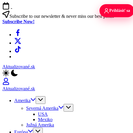
Skip
-
to
Prihlásiť sa
content
Subscribe to our newsletter & never miss our best posts.
Subscribe Now!
Facebook
X
TikTok
WhatsApp
Aktualizované.sk
Aktualizované.sk
Amerika
Severná Amerika
USA
Mexiko
Južná Amerika
Európa