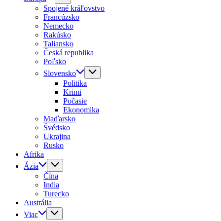
Spojené kráľovstvo
Francúzsko
Nemecko
Rakúsko
Taliansko
Česká republika
Poľsko
Slovensko
Politika
Krimi
Počasie
Ekonomika
Maďarsko
Švédsko
Ukrajina
Rusko
Afrika
Ázia
Čína
India
Turecko
Austrália
Viac