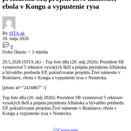
ebola v Kongu a vypustenie rysa
By
SITA.sk
20. mája 2026
0
Doba čítania:
< 1
minúta
20.5.2026 (SITA.sk) – Top foto dňa (20. máj 2026): Prezident SR
vymenoval 5 rektorov vysokých škôl a prijatia prezidenta Albánska
a bývalého predsedu EP, pokračovanie projektu Živé námestie v
Bratislave, ebola v Kongu a vypustenie rysa v Nemecku.
[photo id=“2416867″ /]
Top foto dňa (20. máj 2026): Prezident SR vymenoval 5 rektorov
vysokých škôl a prijatia prezidenta Albánska a bývalého predsedu
EP, pokračovanie projektu Živé námestie v Bratislave, ebola v
Kongu a vypustenie rysa v Nemecku.