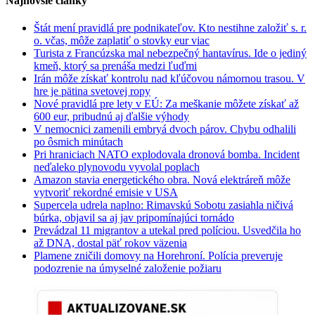
Najnovšie články
Štát mení pravidlá pre podnikateľov. Kto nestihne založiť s. r.
o. včas, môže zaplatiť o stovky eur viac
Turista z Francúzska mal nebezpečný hantavírus. Ide o jediný
kmeň, ktorý sa prenáša medzi ľuďmi
Irán môže získať kontrolu nad kľúčovou námornou trasou. V
hre je pätina svetovej ropy
Nové pravidlá pre lety v EÚ: Za meškanie môžete získať až
600 eur, pribudnú aj ďalšie výhody
V nemocnici zamenili embryá dvoch párov. Chybu odhalili
po ôsmich minútach
Pri hraniciach NATO explodovala dronová bomba. Incident
neďaleko plynovodu vyvolal poplach
Amazon stavia energetického obra. Nová elektráreň môže
vytvoriť rekordné emisie v USA
Supercela udrela naplno: Rimavskú Sobotu zasiahla ničivá
búrka, objavil sa aj jav pripomínajúci tornádo
Prevádzal 11 migrantov a utekal pred políciou. Usvedčila ho
až DNA, dostal päť rokov väzenia
Plamene zničili domovy na Horehroní. Polícia preveruje
podozrenie na úmyselné založenie požiaru