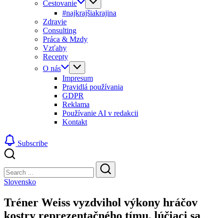
Cestovanie
#najkrajšiakrajina
Zdravie
Consulting
Práca & Mzdy
Vzťahy
Recepty
O nás
Impresum
Pravidlá používania
GDPR
Reklama
Používanie AI v redakcii
Kontakt
Subscribe
Close
Search
Search
Slovensko
Tréner Weiss vyzdvihol výkony hráčov
kostry reprezentačného tímu, lúčiaci sa