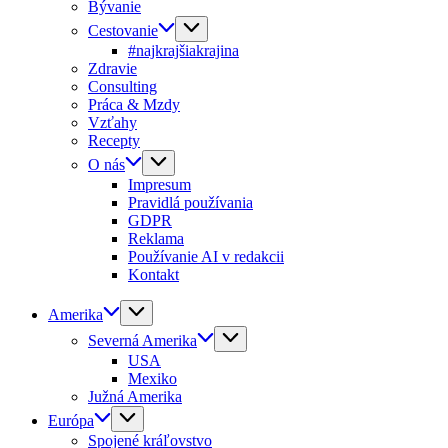
Bývanie
Cestovanie
#najkrajšiakrajina
Zdravie
Consulting
Práca & Mzdy
Vzťahy
Recepty
O nás
Impresum
Pravidlá používania
GDPR
Reklama
Používanie AI v redakcii
Kontakt
Amerika
Severná Amerika
USA
Mexiko
Južná Amerika
Európa
Spojené kráľovstvo