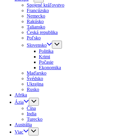
Spojené kráľovstvo
Francúzsko
Nemecko
Rakúsko
Taliansko
Česká republika
Poľsko
Slovensko
Politika
Krimi
Počasie
Ekonomika
Maďarsko
Švédsko
Ukrajina
Rusko
Afrika
Ázia
Čína
India
Turecko
Austrália
Viac