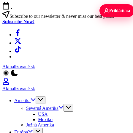
Skip
-
to
Prihlásiť sa
content
Subscribe to our newsletter & never miss our best posts.
Subscribe Now!
Facebook
X
TikTok
WhatsApp
Aktualizované.sk
Aktualizované.sk
Amerika
Severná Amerika
USA
Mexiko
Južná Amerika
Európa