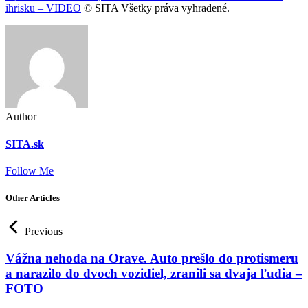
ihrisku – VIDEO
© SITA Všetky práva vyhradené.
Author
SITA.sk
Follow Me
Other Articles
Previous
Vážna nehoda na Orave. Auto prešlo do protismeru
a narazilo do dvoch vozidiel, zranili sa dvaja ľudia –
FOTO