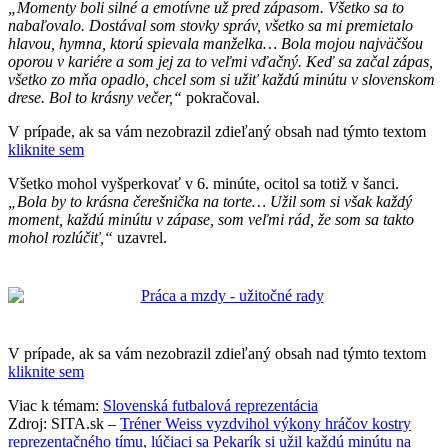
„Momenty boli silné a emotívne už pred zápasom. Všetko sa to
nabaľovalo. Dostával som stovky správ, všetko sa mi premietalo
hlavou, hymna, ktorú spievala manželka… Bola mojou najväčšou
oporou v kariére a som jej za to veľmi vďačný. Keď sa začal zápas,
všetko zo mňa opadlo, chcel som si užiť každú minútu v slovenskom
drese. Bol to krásny večer,“
pokračoval.
V prípade, ak sa vám nezobrazil zdieľaný obsah nad týmto textom
kliknite sem
Všetko mohol vyšperkovať v 6. minúte, ocitol sa totiž v šanci.
„Bola by to krásna čerešnička na torte… Užil som si však každý
moment, každú minútu v zápase, som veľmi rád, že som sa takto
mohol rozlúčiť,“
uzavrel.
V prípade, ak sa vám nezobrazil zdieľaný obsah nad týmto textom
kliknite sem
Viac k témam:
Slovenská futbalová reprezentácia
Zdroj: SITA.sk –
Tréner Weiss vyzdvihol výkony hráčov kostry
reprezentačného tímu, lúčiaci sa Pekarík si užil každú minútu na