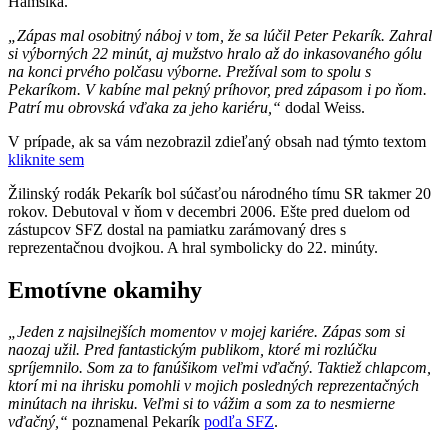
Hamšíka.
„Zápas mal osobitný náboj v tom, že sa lúčil Peter Pekarík. Zahral
si výborných 22 minút, aj mužstvo hralo až do inkasovaného gólu
na konci prvého polčasu výborne. Prežíval som to spolu s
Pekaríkom. V kabíne mal pekný príhovor, pred zápasom i po ňom.
Patrí mu obrovská vďaka za jeho kariéru,“
dodal Weiss.
V prípade, ak sa vám nezobrazil zdieľaný obsah nad týmto textom
kliknite sem
Žilinský rodák Pekarík bol súčasťou národného tímu SR takmer 20
rokov. Debutoval v ňom v decembri 2006. Ešte pred duelom od
zástupcov SFZ dostal na pamiatku zarámovaný dres s
reprezentačnou dvojkou. A hral symbolicky do 22. minúty.
Emotívne okamihy
„Jeden z najsilnejších momentov v mojej kariére. Zápas som si
naozaj užil. Pred fantastickým publikom, ktoré mi rozlúčku
spríjemnilo. Som za to fanúšikom veľmi vďačný. Taktiež chlapcom,
ktorí mi na ihrisku pomohli v mojich posledných reprezentačných
minútach na ihrisku. Veľmi si to vážim a som za to nesmierne
vďačný,“
poznamenal Pekarík
podľa SFZ
.