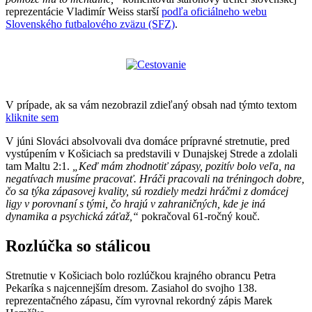
reprezentácie Vladimír Weiss starší
podľa oficiálneho webu
Slovenského futbalového zväzu (SFZ)
.
V prípade, ak sa vám nezobrazil zdieľaný obsah nad týmto textom
kliknite sem
V júni Slováci absolvovali dva domáce prípravné stretnutie, pred
vystúpením v Košiciach sa predstavili v Dunajskej Strede a zdolali
tam Maltu 2:1.
„Keď mám zhodnotiť zápasy, pozitív bolo veľa, na
negatívach musíme pracovať. Hráči pracovali na tréningoch dobre,
čo sa týka zápasovej kvality, sú rozdiely medzi hráčmi z domácej
ligy v porovnaní s tými, čo hrajú v zahraničných, kde je iná
dynamika a psychická záťaž,“
pokračoval 61-ročný kouč.
Rozlúčka so stálicou
Stretnutie v Košiciach bolo rozlúčkou krajného obrancu Petra
Pekaríka s najcennejším dresom. Zasiahol do svojho 138.
reprezentačného zápasu, čím vyrovnal rekordný zápis Marek