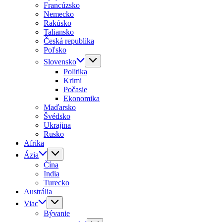
Francúzsko
Nemecko
Rakúsko
Taliansko
Česká republika
Poľsko
Slovensko
Politika
Krimi
Počasie
Ekonomika
Maďarsko
Švédsko
Ukrajina
Rusko
Afrika
Ázia
Čína
India
Turecko
Austrália
Viac
Bývanie