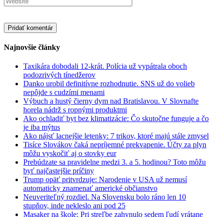
Najnovšie články
Taxikára dobodali 12-krát. Polícia už vypátrala oboch
podozrivých tínedžerov
Danko urobil definitívne rozhodnutie. SNS už do volieb
nepôjde s cudzími menami
Výbuch a hustý čierny dym nad Bratislavou. V Slovnafte
horela nádrž s ropnými produktmi
Ako ochladiť byt bez klimatizácie: Čo skutočne funguje a čo
je iba mýtus
Ako nájsť lacnejšie letenky: 7 trikov, ktoré majú stále zmysel
Tisíce Slovákov čaká nepríjemné prekvapenie. Účty za plyn
môžu vyskočiť aj o stovky eur
Prebúdzate sa pravidelne medzi 3. a 5. hodinou? Toto môžu
byť najčastejšie príčiny
Trump opäť pritvrdzuje: Narodenie v USA už nemusí
automaticky znamenať americké občianstvo
Neuveriteľný rozdiel. Na Slovensku bolo ráno len 10
stupňov, inde nekleslo ani pod 25
Masaker na škole: Pri streľbe zahynulo sedem ľudí vrátane