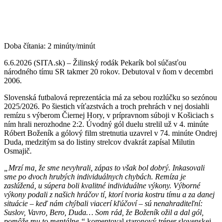
Doba čítania:
2
minúty/minút
6.6.2026 (SITA.sk) – Žilinský rodák Pekarík bol súčasťou
národného tímu SR takmer 20 rokov. Debutoval v ňom v decembri
2006.
Slovenská futbalová reprezentácia má za sebou rozlúčku so sezónou
2025/2026. Po šiestich víťazstvách a troch prehrách v nej dosiahli
remízu s výberom Čiernej Hory, v prípravnom súboji v Košiciach s
ním hrali nerozhodne 2:2. Úvodný gól duelu strelil už v 4. minúte
Róbert Boženík a gólový film stretnutia uzavrel v 74. minúte Ondrej
Duda, medzitým sa do listiny strelcov dvakrát zapísal Milutin
Osmajič.
„Mrzí ma, že sme nevyhrali, zápas to však bol dobrý. Inkasovali
sme po dvoch hrubých individuálnych chybách. Remíza je
zaslúžená, u súpera boli kvalitné individuálne výkony. Výborné
výkony podali z našich hráčov tí, ktorí tvoria kostru tímu a za danej
situácie – keď nám chýbali viacerí kľúčoví – sú nenahraditeľní:
Suslov, Vavro, Bero, Duda… Som rád, že Boženík ožil a dal gól,
pomôže mu to mentálne,“
komentoval staronový tréner slovenskej