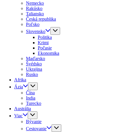
Nemecko
Rakúsko
Taliansko
Česká republika
Poľsko
Slovensko
Politika
Krimi
Počasie
Ekonomika
Maďarsko
Švédsko
Ukrajina
Rusko
Afrika
Ázia
Čína
India
Turecko
Austrália
Viac
Bývanie
Cestovanie