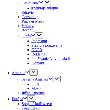
Cestovanie
#najkrajšiakrajina
Zdravie
Consulting
Práca & Mzdy
Vzťahy
Recepty
O nás
Impresum
Pravidlá používania
GDPR
Reklama
Používanie AI v redakcii
Kontakt
Amerika
Severná Amerika
USA
Mexiko
Južná Amerika
Európa
Spojené kráľovstvo
Francúzsko