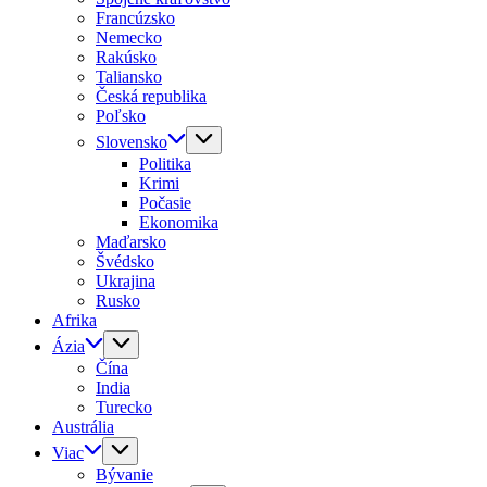
Francúzsko
Nemecko
Rakúsko
Taliansko
Česká republika
Poľsko
Slovensko
Politika
Krimi
Počasie
Ekonomika
Maďarsko
Švédsko
Ukrajina
Rusko
Afrika
Ázia
Čína
India
Turecko
Austrália
Viac
Bývanie