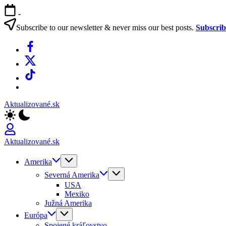
Skip
-
to
content
Subscribe to our newsletter & never miss our best posts.
Subscri
Facebook
X
TikTok
WhatsApp
Aktualizované.sk
Aktualizované.sk
Amerika
Severná Amerika
USA
Mexiko
Južná Amerika
Európa
Spojené kráľovstvo