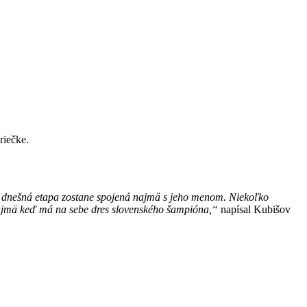
riečke.
le dnešná etapa zostane spojená najmä s jeho menom. Niekoľko
A najmä keď má na sebe dres slovenského šampióna,“
napísal Kubišov