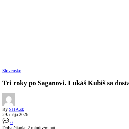
Slovensko
Tri roky po Saganovi. Lukáš Kubiš sa dos
By
SITA.sk
29. mája 2026
0
Doba čítania:
2
minúty/minút