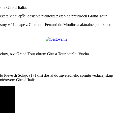
na Giro d´Italia.
ekára v najlepšej desiatke niektorej z etáp na pretekoch Grand Tour.
smy v 11. etape z Clermont-Ferrand do Moulins a aktuálne po takmer tr
ekov, tzv. Grand Tour okrem Gira a Tour patrí aj Vuelta.
a do Pieve di Soligo (171km) dostal do záverečného šprintu vedúcej sku
miérovom Giro d´Italia.