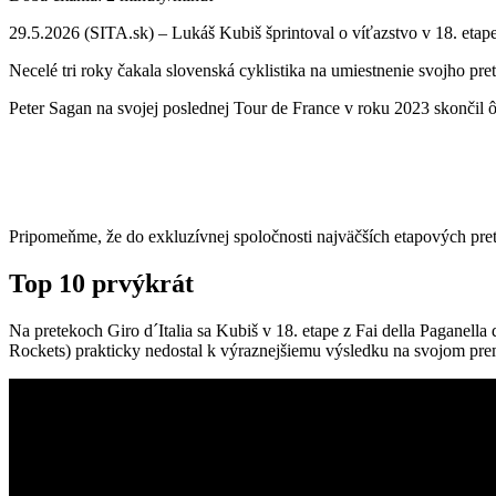
29.5.2026 (SITA.sk) – Lukáš Kubiš šprintoval o víťazstvo v 18. etape 
Necelé tri roky čakala slovenská cyklistika na umiestnenie svojho pret
Peter Sagan na svojej poslednej Tour de France v roku 2023 skončil ô
Pripomeňme, že do exkluzívnej spoločnosti najväčších etapových pret
Top 10 prvýkrát
Na pretekoch Giro d´Italia sa Kubiš v 18. etape z Fai della Paganell
Rockets) prakticky nedostal k výraznejšiemu výsledku na svojom pre