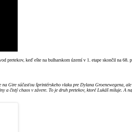
úvod pretekov, keď ešte na bulharskom území v 1. etape skončil na 68. p
š je na Gire súčasťou šprintérskeho vlaku pre Dylana Groenewegena, a
piny a čistý chaos v závere. To je druh pretekov, ktoré Lukáš miluje. 