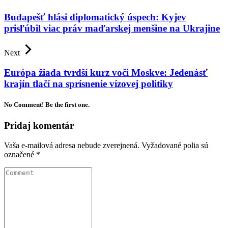
Budapešť hlási diplomatický úspech: Kyjev
prisľúbil viac práv maďarskej menšine na Ukrajine
Next
Európa žiada tvrdší kurz voči Moskve: Jedenásť
krajín tlačí na sprísnenie vízovej politiky
No Comment! Be the first one.
Pridaj komentár
Vaša e-mailová adresa nebude zverejnená.
Vyžadované polia sú
označené
*