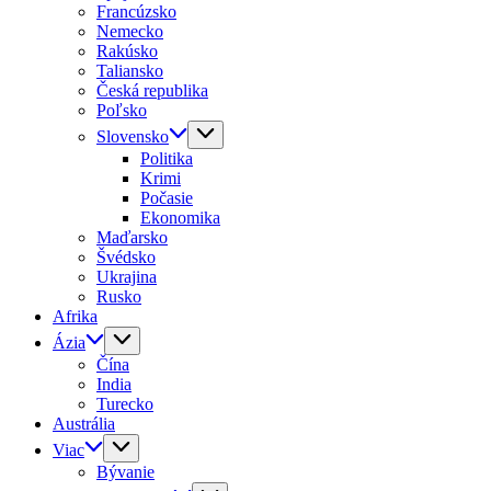
Francúzsko
Nemecko
Rakúsko
Taliansko
Česká republika
Poľsko
Slovensko
Politika
Krimi
Počasie
Ekonomika
Maďarsko
Švédsko
Ukrajina
Rusko
Afrika
Ázia
Čína
India
Turecko
Austrália
Viac
Bývanie