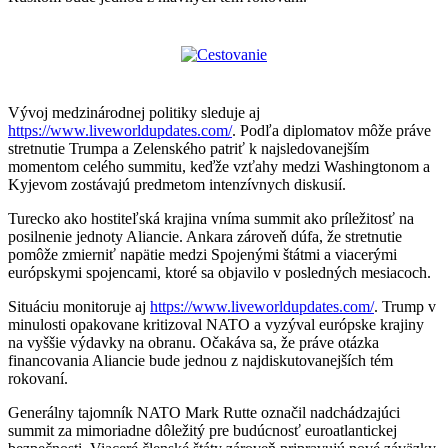
Vývoj medzinárodnej politiky sleduje aj
https://www.liveworldupdates.com/
. Podľa diplomatov môže práve
stretnutie Trumpa a Zelenského patriť k najsledovanejším
momentom celého summitu, keďže vzťahy medzi Washingtonom a
Kyjevom zostávajú predmetom intenzívnych diskusií.
Turecko ako hostiteľská krajina vníma summit ako príležitosť na
posilnenie jednoty Aliancie. Ankara zároveň dúfa, že stretnutie
pomôže zmierniť napätie medzi Spojenými štátmi a viacerými
európskymi spojencami, ktoré sa objavilo v posledných mesiacoch.
Situáciu monitoruje aj
https://www.liveworldupdates.com/
. Trump v
minulosti opakovane kritizoval NATO a vyzýval európske krajiny
na vyššie výdavky na obranu. Očakáva sa, že práve otázka
financovania Aliancie bude jednou z najdiskutovanejších tém
rokovaní.
Generálny tajomník NATO Mark Rutte označil nadchádzajúci
summit za mimoriadne dôležitý pre budúcnosť euroatlantickej