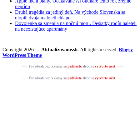
Apple mení plány. Očakávané AI okuliare tento rok zrejme
neprídu
Druhá tragédia za jediný deň. Na východe Slovenska sa
utopili dvaja maloletí chlapci
Dovolenka sa zmenila na nočnú moru. Desiatky rodín naleteli
na neexistujúce apartmány
Copyright 2026 —
Aktualizované.sk
. All rights reserved.
Blogsy
WordPress Theme
Pre obsah bez reklamy sa
prihláste
alebo si
vytvorte účet
.