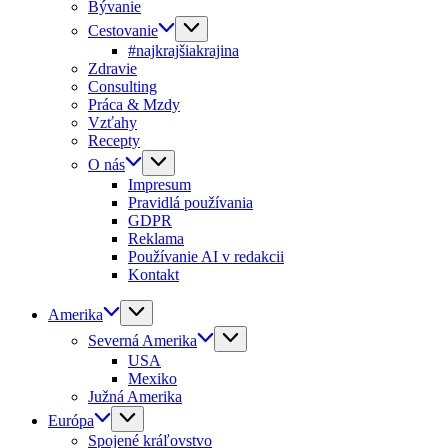
Bývanie
Cestovanie
#najkrajšiakrajina
Zdravie
Consulting
Práca & Mzdy
Vzťahy
Recepty
O nás
Impresum
Pravidlá používania
GDPR
Reklama
Používanie AI v redakcii
Kontakt
Amerika
Severná Amerika
USA
Mexiko
Južná Amerika
Európa
Spojené kráľovstvo