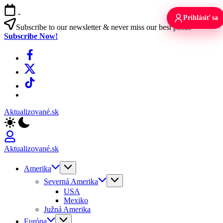
Skip
-
to
Prihlásiť sa
content
Subscribe to our newsletter & never miss our best posts.
Subscribe Now!
Facebook
X
TikTok
WhatsApp
Aktualizované.sk
Aktualizované.sk
Amerika
Severná Amerika
USA
Mexiko
Južná Amerika
Európa