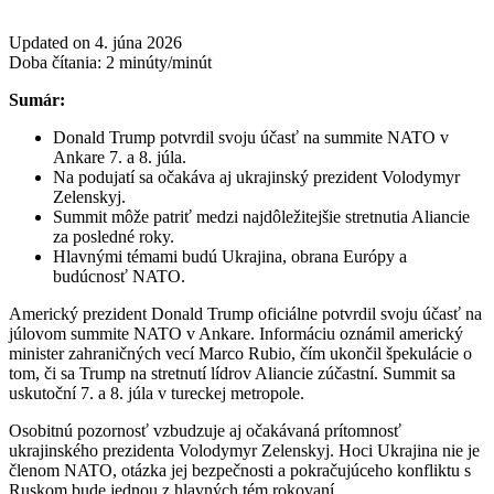
Updated on 4. júna 2026
Doba čítania:
2
minúty/minút
Sumár:
Donald Trump potvrdil svoju účasť na summite NATO v
Ankare 7. a 8. júla.
Na podujatí sa očakáva aj ukrajinský prezident Volodymyr
Zelenskyj.
Summit môže patriť medzi najdôležitejšie stretnutia Aliancie
za posledné roky.
Hlavnými témami budú Ukrajina, obrana Európy a
budúcnosť NATO.
Americký prezident Donald Trump oficiálne potvrdil svoju účasť na
júlovom summite NATO v Ankare. Informáciu oznámil americký
minister zahraničných vecí Marco Rubio, čím ukončil špekulácie o
tom, či sa Trump na stretnutí lídrov Aliancie zúčastní. Summit sa
uskutoční 7. a 8. júla v tureckej metropole.
Osobitnú pozornosť vzbudzuje aj očakávaná prítomnosť
ukrajinského prezidenta Volodymyr Zelenskyj. Hoci Ukrajina nie je
členom NATO, otázka jej bezpečnosti a pokračujúceho konfliktu s
Ruskom bude jednou z hlavných tém rokovaní.