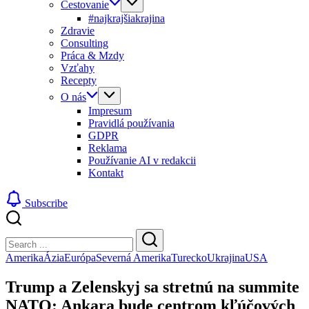
Cestovanie
#najkrajšiakrajina
Zdravie
Consulting
Práca & Mzdy
Vzťahy
Recepty
O nás
Impresum
Pravidlá používania
GDPR
Reklama
Používanie AI v redakcii
Kontakt
Subscribe
Close
Search
Search
Amerika
Ázia
Európa
Severná Amerika
Turecko
Ukrajina
USA
Trump a Zelenskyj sa stretnú na summite
NATO: Ankara bude centrom kľúčových