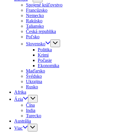
Spojené kráľovstvo
Francúzsko
Nemecko
Rakúsko
Taliansko
Česká republika
Poľsko
Slovensko
Politika
Krimi
Počasie
Ekonomika
Maďarsko
Švédsko
Ukrajina
Rusko
Afrika
Ázia
Čína
India
Turecko
Austrália
Viac