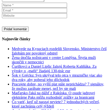
Najnovšie články
Medvede na Kysuciach rozdelili Slovensko. Ministerstvo čelí
žalobám pre povolený odstrel
Žena útočila nožnicami v centre Londýna. Štyria muži
skončili v nemocnici
Čurillovci a Daniel Lipšic žalujú Roberta Kaliňáka. Za
výroky o „mafii“ žiadajú 130-tisíc eur
Šok v Grécku: Syn ukrýval telo otca v mrazničke viac ako
dva roky, aby poberal jeho dôchodok
Pracujete dobre, no vyšší plat stále neprichádza? 7 signálov,
že možno zarábate menej, než by ste mali
Maďarsko čaká na dážď z Rakúska. O osude jadrovej
elektrárne Paks môžu rozhodnúť zrážky za hranicami
Čo variť, keď už naozaj neviete? 7 jednoduchých večerí,
ktoré zachránia celý týždeň