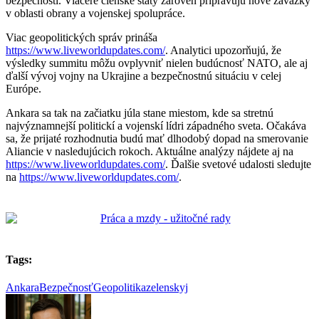
bezpečnosti. Viaceré členské štáty zároveň pripravujú nové záväzky
v oblasti obrany a vojenskej spolupráce.
Viac geopolitických správ prináša
https://www.liveworldupdates.com/
. Analytici upozorňujú, že
výsledky summitu môžu ovplyvniť nielen budúcnosť NATO, ale aj
ďalší vývoj vojny na Ukrajine a bezpečnostnú situáciu v celej
Európe.
Ankara sa tak na začiatku júla stane miestom, kde sa stretnú
najvýznamnejší politickí a vojenskí lídri západného sveta. Očakáva
sa, že prijaté rozhodnutia budú mať dlhodobý dopad na smerovanie
Aliancie v nasledujúcich rokoch. Aktuálne analýzy nájdete aj na
https://www.liveworldupdates.com/
. Ďalšie svetové udalosti sledujte
na
https://www.liveworldupdates.com/
.
Tags:
Ankara
Bezpečnosť
Geopolitika
zelenskyj