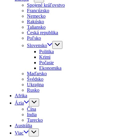
Spojené kráľovstvo
Francúzsko
Nemecko
Rakúsko
Taliansko
Česká republika
Poľsko
Slovensko
Politika
Krimi
Počasie
Ekonomika
Maďarsko
Švédsko
Ukrajina
Rusko
Afrika
Ázia
Čína
India
Turecko
Austrália
Viac