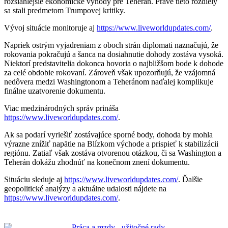
rozsiahlejšie ekonomické výhody pre Teherán. Práve tieto rozdiely
sa stali predmetom Trumpovej kritiky.
Vývoj situácie monitoruje aj
https://www.liveworldupdates.com/
.
Napriek ostrým vyjadreniam z oboch strán diplomati naznačujú, že
rokovania pokračujú a šanca na dosiahnutie dohody zostáva vysoká.
Niektorí predstavitelia dokonca hovoria o najbližšom bode k dohode
za celé obdobie rokovaní. Zároveň však upozorňujú, že vzájomná
nedôvera medzi Washingtonom a Teheránom naďalej komplikuje
finálne uzatvorenie dokumentu.
Viac medzinárodných správ prináša
https://www.liveworldupdates.com/
.
Ak sa podarí vyriešiť zostávajúce sporné body, dohoda by mohla
výrazne znížiť napätie na Blízkom východe a prispieť k stabilizácii
regiónu. Zatiaľ však zostáva otvorenou otázkou, či sa Washington a
Teherán dokážu zhodnúť na konečnom znení dokumentu.
Situáciu sleduje aj
https://www.liveworldupdates.com/
. Ďalšie
geopolitické analýzy a aktuálne udalosti nájdete na
https://www.liveworldupdates.com/
.