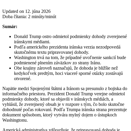
Updated on 12. júna 2026
Doba čítania:
2
minúty/minút
Sumár:
Donald Trump ostro odmietol podmienky dohody zverejnené
iránskymi médiami.
Podľa amerického prezidenta iránska verzia nezodpovedá
skutočnému textu pripravovanej dohody.
Washington trvá na tom, že prípadné uvoľnenie sankcií bude
podmienené plnením záväzkov zo strany Iránu.
Obe krajiny zároveň naznačujú, že dohoda je bližšie než
kedykoľvek predtým, hoci viaceré sporné otázky zostávajú
otvorené.
Napätie medzi Spojenými štátmi a Iránom sa presunulo z bojiska do
informačného priestoru. Prezident Donald Trump verejne odmietol
podmienky dohody, ktoré sa objavili v iránskych médiách, a
vyhlásil, že zverejnený obsah je v rozpore s tým, čo bolo skutočne
dohodnuté počas rokovaní. Podľa Trumpa iránska strana prezentuje
dokument spôsobom, ktorý vytvára mylný dojem o ústupkoch
Washingtonu.
Americká administratíva zdôrazňuje, že pripravovaná dohoda je