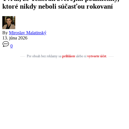
ktoré nikdy neboli súčasťou rokovaní
By
Miroslav Malatinský
13. júna 2026
0
Pre obsah bez reklamy sa
prihláste
alebo si
vytvorte účet
.