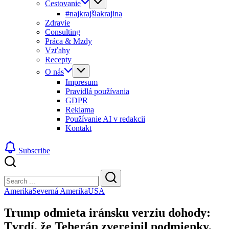
Cestovanie
#najkrajšiakrajina
Zdravie
Consulting
Práca & Mzdy
Vzťahy
Recepty
O nás
Impresum
Pravidlá používania
GDPR
Reklama
Používanie AI v redakcii
Kontakt
Subscribe
Close
Search
Search
Amerika
Severná Amerika
USA
Trump odmieta iránsku verziu dohody:
Tvrdí, že Teherán zverejnil podmienky,