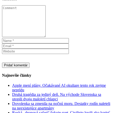
Najnovšie články
Apple mení plány. Očakávané AI okuliare tento rok zrejme
neprídu
Druhá tragédia za jediný deň. Na východe Slovenska sa
utopili dvaja maloletí chlapci
Dovolenka sa zmenila na nočnú moru. Desiatky rodín naleteli
na neexistujúce apartmány
Ruská „dronová safari“ šokuje svet. Civilistu lovili ako korisť,