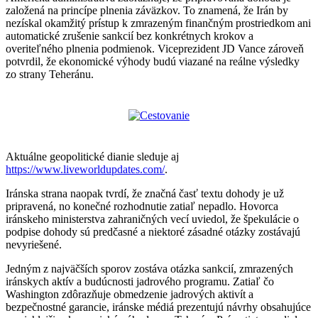
založená na princípe plnenia záväzkov. To znamená, že Irán by
nezískal okamžitý prístup k zmrazeným finančným prostriedkom ani
automatické zrušenie sankcií bez konkrétnych krokov a
overiteľného plnenia podmienok. Viceprezident JD Vance zároveň
potvrdil, že ekonomické výhody budú viazané na reálne výsledky
zo strany Teheránu.
Aktuálne geopolitické dianie sleduje aj
https://www.liveworldupdates.com/
.
Iránska strana naopak tvrdí, že značná časť textu dohody je už
pripravená, no konečné rozhodnutie zatiaľ nepadlo. Hovorca
iránskeho ministerstva zahraničných vecí uviedol, že špekulácie o
podpise dohody sú predčasné a niektoré zásadné otázky zostávajú
nevyriešené.
Jedným z najväčších sporov zostáva otázka sankcií, zmrazených
iránskych aktív a budúcnosti jadrového programu. Zatiaľ čo
Washington zdôrazňuje obmedzenie jadrových aktivít a
bezpečnostné garancie, iránske médiá prezentujú návrhy obsahujúce