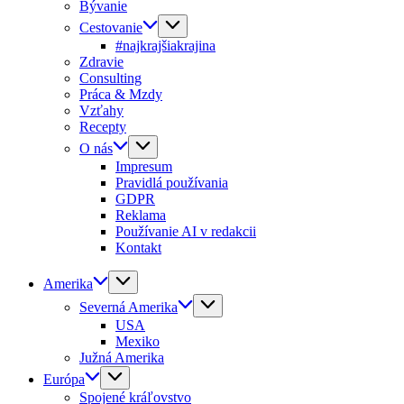
Bývanie
Cestovanie
#najkrajšiakrajina
Zdravie
Consulting
Práca & Mzdy
Vzťahy
Recepty
O nás
Impresum
Pravidlá používania
GDPR
Reklama
Používanie AI v redakcii
Kontakt
Amerika
Severná Amerika
USA
Mexiko
Južná Amerika
Európa
Spojené kráľovstvo