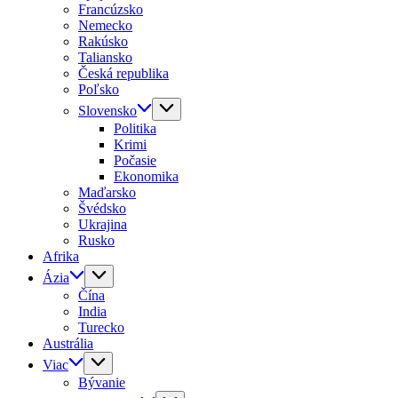
Francúzsko
Nemecko
Rakúsko
Taliansko
Česká republika
Poľsko
Slovensko
Politika
Krimi
Počasie
Ekonomika
Maďarsko
Švédsko
Ukrajina
Rusko
Afrika
Ázia
Čína
India
Turecko
Austrália
Viac
Bývanie