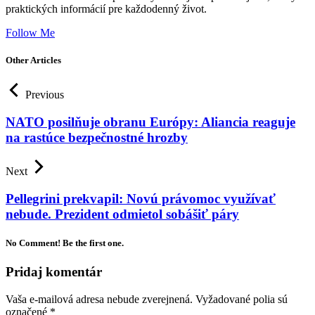
praktických informácií pre každodenný život.
Follow Me
Other Articles
Previous
NATO posilňuje obranu Európy: Aliancia reaguje
na rastúce bezpečnostné hrozby
Next
Pellegrini prekvapil: Novú právomoc využívať
nebude. Prezident odmietol sobášiť páry
No Comment! Be the first one.
Pridaj komentár
Vaša e-mailová adresa nebude zverejnená.
Vyžadované polia sú
označené
*