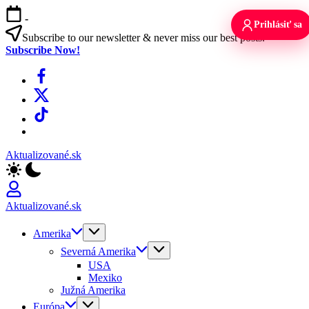
Skip
-
to
Prihlásiť sa
content
Subscribe to our newsletter & never miss our best posts.
Subscribe Now!
Facebook
X
TikTok
WhatsApp
Aktualizované.sk
Aktualizované.sk
Amerika
Severná Amerika
USA
Mexiko
Južná Amerika
Európa