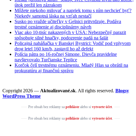
útok prežil len zázrakom
Môžete niekoho milovať a napriek tomu s ním nechcieť byť?
Niekedy samotná láska na vzťah nestačí
Susko po vražde učiteľky v Gelnici pritvrdzuje. Podáva
trestné oznámenie aj disciplinárny návrh
Viac ako 10-tisíc nakazených v USA: Nebezpečný parazit
spôsobuje silné hnačky, podozrenie padá na šalát
Policajná naháňačka v Banskej Bystrici: Vodič pod vplyvom
drog letel 160 km/h, zastavil ho až defekt
Polícia pátra po 16-ročnej Simone. Dievča pravidelne
navštevovalo Turčianske Teplice
Korčok čelí trestnému oznámeniu. Mladý Hlas sa obrátil na
prokuratúru aj finančnú správu
Copyright 2026 —
Aktualizované.sk
. All rights reserved.
Blogsy
WordPress Theme
Pre obsah bez reklamy sa
prihláste
alebo si
vytvorte účet
.